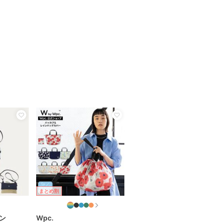
まとめ割
ン
Wpc.