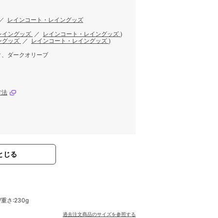
／
レインコート・レイングッズ
レイングッズ
／
レインコート・レイングッズ
)
ングッズ
／
レインコート・レイングッズ
)
ク、ダークオリーブ
方法
とじる
/重さ:230g
過去注文商品のサイズを参照する