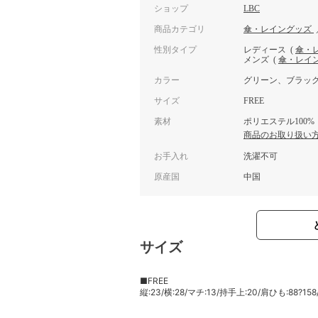
ショップ
LBC
商品カテゴリ
傘・レイングッズ
性別タイプ
レディース
(
傘・
メンズ
(
傘・レイ
カラー
グリーン、ブラッ
サイズ
FREE
素材
ポリエステル100%
商品のお取り扱い
お手入れ
洗濯不可
原産国
中国
サイズ
■FREE
縦:23/横:28/マチ:13/持手上:20/肩ひも:88?158