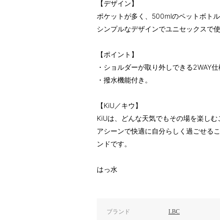
【デザイン】
ポケットが多く、500mlのペットボト
シンプルなデザインでユニセックスで
【ポイント】
・ショルダーが取り外しできる2WAY仕
・撥水機能付き。
【KiU／キウ】
KiUは、どんな天気でもその場を楽し
アシーンで快適に自分らしく過ごせる
ンドです。
はっ水
ブランド
LBC