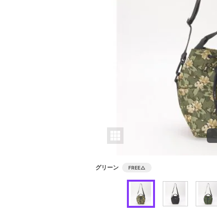
グリーン
FREE
△