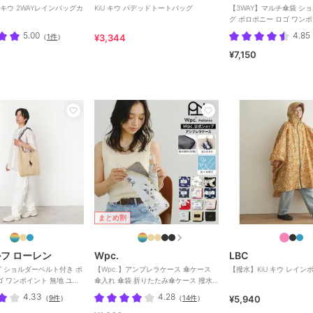
 キウ 2WAYレインバッグカ
KiU キウ パデッドトートバッグ
【3WAY】マルチ傘袋 シ
グ ポロポニー ロゴ ワン
ユニセックス
5.00
4.85
（
1件
）
¥3,344
¥7,150
まとめ割
ルフ ローレン
Wpc.
LBC
 ショルダーベルト付き ポ
【Wpc.】アンブレラケース 傘ケース
【撥水】KiU キウ レインポ
ゴ ワンポイント 無地 ユニ
傘入れ 傘袋 折りたたみ傘ケース 撥水
レディース 女性
4.33
4.28
（
9件
）
（
14件
）
¥5,940