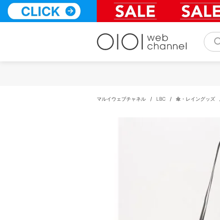
コ
ン
テ
ン
ツ
へ
ス
キ
ッ
プ
マルイウェブチャネル
/
LBC
/
傘・レイングッズ