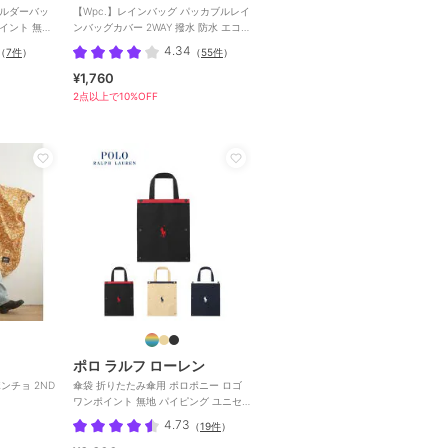
ョルダーバッ
【Wpc.】レインバッグ パッカブルレイ
ポイント 無地
ンバッグカバー 2WAY 撥水 防水 エコバ
ッグ サブバッグ
4.34
（
7件
）
（
55件
）
¥1,760
2点以上で10%OFF
ポロ ラルフ ローレン
ンチョ 2ND
傘袋 折りたたみ傘用 ポロポニー ロゴ
ワンポイント 無地 パイピング ユニセ
ックス
4.73
（
19件
）