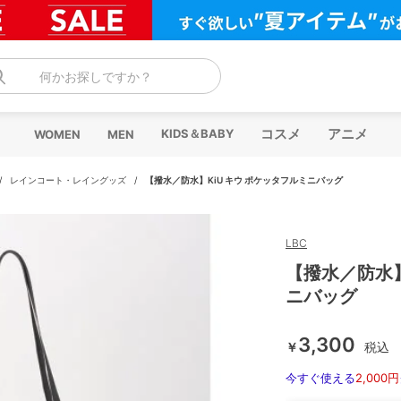
何かお探しですか？
コスメ
アニメ
KIDS＆BABY
WOMEN
MEN
/
レインコート・レイングッズ
/
【撥水／防水】KiU キウ ポケッタフルミニバッグ
LBC
【撥水／防水】
ニバッグ
3,300
￥
税込
今すぐ使える
2,000円