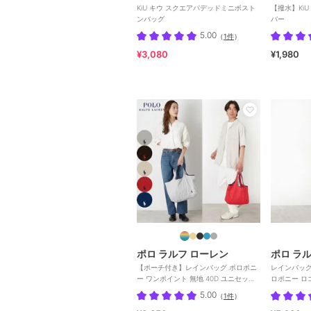
KiU キウ スクエアパデッドミニボスト
【撥水】KiU
ンバッグ
バー
5.00
（
1件
）
¥3,080
¥1,980
ポロ ラルフ ローレン
ポロ ラ
【ポーチ付き】レインバッグ ポロポニ
レインバッグ
ー ワンポイント 無地 40D ユニセック
ロポニー ロ
ス
セックス
5.00
（
1件
）