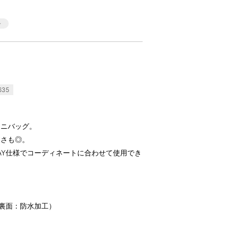
635
ミニバッグ。
すさも◎。
AY仕様でコーディネートに合わせて使用でき
／裏面：防水加工）