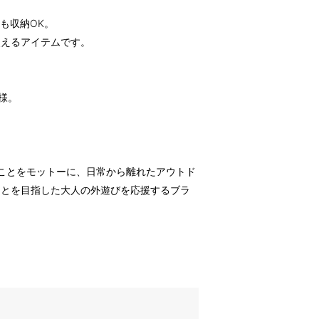
ルも収納OK。
使えるアイテムです。
様。
むことをモットーに、日常から離れたアウトド
ことを目指した大人の外遊びを応援するブラ