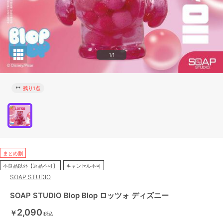
1/1
**
残り1点
まとめ割
不良品以外【返品不可】
キャンセル不可
SOAP STUDIO
SOAP STUDIO Blop Blop ロッツォ ディズニー
2,090
￥
税込