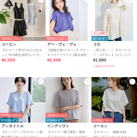
まとめ割
期間限定SALE
期間限定SALE
¥200ｸｰﾎﾟﾝ
コーエン
アー・ヴェ・ヴェ
コカ
【UVカット率90%以上/4点セ
【接触冷感/UVカット】サテン
＼再入荷！！／【UVパーカ
ット/WEB限定/体型カバー】シ
ギャザーブラウス【吸水速乾/
ー・UPF50＋】UVカットティ
¥5,500
¥2,458
¥2,990
ュシュ付きアソートスイムウ
イージーケア】
アードパーカー 全4色
エア（イン
2点以上で10%OFF
期間限定SALE
期間限定SALE
¥1500ｸｰﾎﾟﾝ
¥1888ｸｰﾎﾟﾝ
期間限定SALE
アンタイトル
インディヴィ
コーエン
【セットアップ可UVカット接
【UVケア／吸汗速乾／着映
【UVカット・接触冷感】
触冷感UVカット】リラクシー
え】フリルピンタックブラウ
WELLTECT（ウェルテクト）