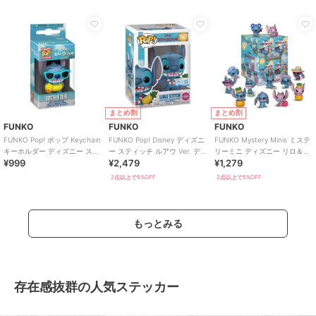
まとめ割
まとめ割
FUNKO
FUNKO
FUNKO
FUNKO Pop! ポップ Keychain
FUNKO Pop! Disney ディズニ
FUNKO Mystery Minis ミステ
キーホルダー ディズニー ステ
ー スティッチ ルアウ Ver. デ
リーミニ ディズニー リロ＆ス
¥999
¥2,479
¥1,279
ィッチ 浮き輪
ィズニー
ティッチ フィギュア
2点以上で5%OFF
2点以上で5%OFF
もっとみる
存在感抜群の人気ステッカー