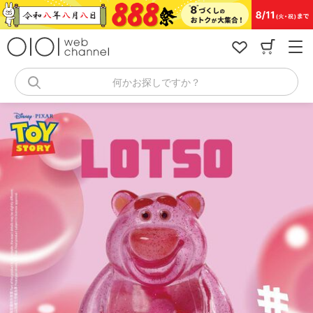
コ
ン
テ
ン
ツ
へ
何かお探しですか？
ス
キ
ッ
プ