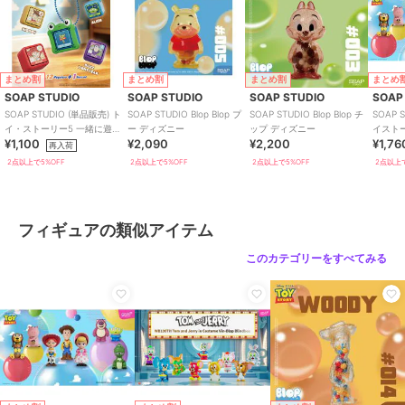
まとめ割
まとめ割
まとめ割
まとめ
SOAP STUDIO
SOAP STUDIO
SOAP STUDIO
SOAP
SOAP STUDIO (単品販売) ト
SOAP STUDIO Blop Blop プ
SOAP STUDIO Blop Blop チ
SOAP 
イ・ストーリー5 一緒に遊ぼ
ー ディズニー
ップ ディズニー
イストーリ
¥1,100
¥2,090
¥2,200
¥1,76
う クリッカー ブラインド
ギュア
再入荷
2点以上で5%OFF
2点以上で5%OFF
2点以上で5%OFF
2点以上で
フィギュアの類似アイテム
このカテゴリーをすべてみる