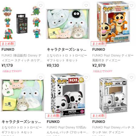
まとめ割
まとめ割
FUNKO
キャラクターズショップ ラフラフ
FUNKO
FUNKO (単品販売) Disney デ
となりのトトロ トトロベビー
FUNKO Pop! Disney ティガー
ィズニー スティッチ ホリデー
ギフトセット Ｂセット
風船付き ディズニー
¥1,179
¥9,130
¥2,979
ピンバッジ
2点以上で5%OFF
2点以上で5%OFF
まとめ割
まとめ割
キャラクターズショップ ラフラフ
FUNKO
FUNKO
となりのトトロ トトロベビー
FUNKO Pop! Disney 101匹わ
FUNKO Pop! Disney パッチ ス
ギフトセット Ａセット
んちゃん パッチ (フロッキー)
ケッチ Ver. ディズニー