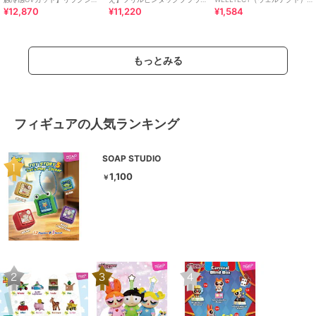
¥12,870
¥11,220
¥1,584
キーVネックブラウス
ス
USAコットン フレアスリーブ
Tシャツ（イ
もっとみる
フィギュアの人気ランキング
SOAP STUDIO
1,100
￥