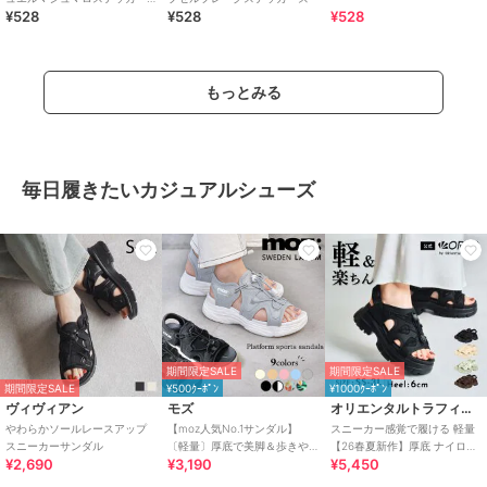
¥528
¥528
¥528
ズ
もっとみる
毎日履きたいカジュアルシューズ
期間限定SALE
期間限定SALE
期間限定SALE
¥500ｸｰﾎﾟﾝ
¥1000ｸｰﾎﾟﾝ
ヴィヴィアン
モズ
オリエンタルトラフィック
やわらかソールレースアップ
【moz人気No.1サンダル】
スニーカー感覚で履ける 軽量
スニーカーサンダル
〔軽量〕厚底で美脚＆歩きや
【26春夏新作】厚底 ナイロン
¥2,690
¥3,190
¥5,450
すい！疲れにくいフィット感
スポーツサンダル /OT3232
のスポーツサンダル