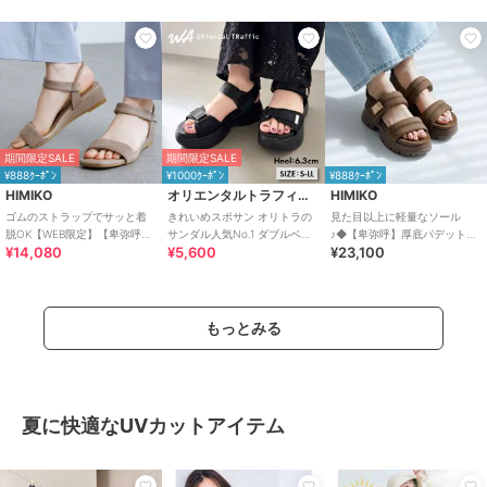
期間限定SALE
期間限定SALE
¥888ｸｰﾎﾟﾝ
¥1000ｸｰﾎﾟﾝ
¥888ｸｰﾎﾟﾝ
HIMIKO
オリエンタルトラフィック
HIMIKO
ゴムのストラップでサッと着
きれいめスポサン オリトラの
見た目以上に軽量なソール
脱OK【WEB限定】【卑弥呼
サンダル人気No.1 ダブルベル
♪◆【卑弥呼】厚底パデットサ
¥14,080
¥5,600
¥23,100
26SS】ゴムストラップサンダ
ト スポーツサンダル /42207
ンダル/661201
ル/661250
もっとみる
夏に快適なUVカットアイテム