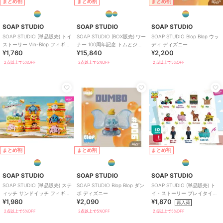
まとめ割
まとめ割
まとめ割
SOAP STUDIO
SOAP STUDIO
SOAP STUDIO
SOAP STUDIO (単品販売) トイ
SOAP STUDIO (BOX販売) ワー
SOAP STUDIO Blop Blop ウッ
ストーリー Vin-Blop フィギュ
ナー 100周年記念 トムとジェ
ディ ディズニー
¥1,760
¥15,840
¥2,200
ア ブラインド
リー コスプレフィギュア
2点以上で5%OFF
2点以上で5%OFF
2点以上で5%OFF
まとめ割
まとめ割
まとめ割
SOAP STUDIO
SOAP STUDIO
SOAP STUDIO
SOAP STUDIO (単品販売) ステ
SOAP STUDIO Blop Blop ダン
SOAP STUDIO (単品販売) ト
ィッチ サンドイッチ フィギュ
ボ ディズニー
イ・ストーリー プレイタイム
¥1,980
¥2,090
¥1,870
ア ブラインドボックス
クリッカー ブラインド
再入荷
2点以上で5%OFF
2点以上で5%OFF
2点以上で5%OFF