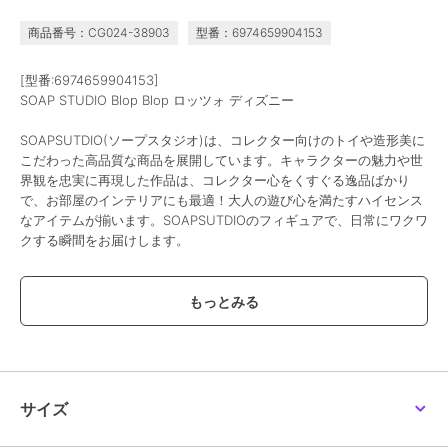
商品番号：CG024-38903
型番：6974659904153
[型番:6974659904153]
SOAP STUDIO Blop Blop ロッツォ ディズニー
SOAPSUTDIO(ソープスタジオ)は、コレクター向けのトイや造形美に
こだわった高品質な商品を展開しています。キャラクターの魅力や世
界観を忠実に再現した作品は、コレクター心をくすぐる逸品ばかり
で、お部屋のインテリアにも最適！大人の遊び心を満たすハイセンス
なアイテムが揃います。SOAPSUTDIOのフィギュアで、日常にワクワ
クする瞬間をお届けします。
この商品は、不良品のみ返品を承ります
ブランド
SOAP STUDIO
ショップ
スータンホビー
商品カテゴリ
すべてのフィギュア
／
フィギュ
サイズ
ア