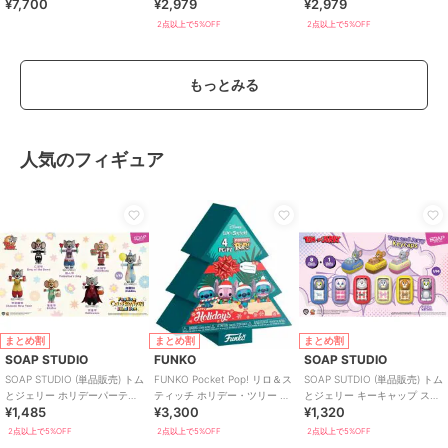
¥7,700
¥2,979
¥2,979
ディズニー
2点以上で5%OFF
2点以上で5%OFF
もっとみる
人気のフィギュア
まとめ割
まとめ割
まとめ割
SOAP STUDIO
FUNKO
SOAP STUDIO
SOAP STUDIO (単品販売) トム
FUNKO Pocket Pop! リロ＆ス
SOAP SUTDIO (単品販売) トム
とジェリー ホリデーパーティ
ティッチ ホリデー・ツリー 4
とジェリー キーキャップ スト
¥1,485
¥3,300
¥1,320
ー ブラインドボックス
個セット ディズニー
ラッブ ブラインドボックス
2点以上で5%OFF
2点以上で5%OFF
2点以上で5%OFF