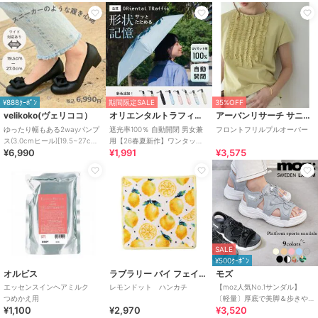
¥888ｸｰﾎﾟﾝ
期間限定SALE
35%OFF
velikoko(ヴェリココ）
オリエンタルトラフィック
アーバンリサーチ サニーレーベル
ゆったり幅もある2wayパンプ
遮光率100％ 自動開閉 男女兼
フロントフリルプルオーバー
ス(3.0cmヒール)[19.5~27cm]
用【26春夏新作】ワンタッチ
¥6,990
¥1,991
¥3,575
ラクチンきれいシューズ
晴雨兼用 折りたたみ傘 /G-
0601
SALE
¥500ｸｰﾎﾟﾝ
オルビス
ラブラリー バイ フェイラー
モズ
エッセンスインヘアミルク
レモンドット ハンカチ
【moz人気No.1サンダル】
つめかえ用
〔軽量〕厚底で美脚＆歩きや
¥1,100
¥2,970
¥3,520
すい！疲れにくいフィット感