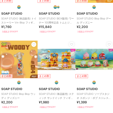
まとめ割
まとめ割
まとめ割
SOAP STUDIO
SOAP STUDIO
SOAP STUDIO
SOAP STUDIO (単品販売) トイ
SOAP STUDIO (BOX販売) ワー
SOAP STUDIO Blop Blop デー
ストーリー Vin-Blop フィギュ
ナー 100周年記念 トムとジェ
ル ディズニー
¥1,760
¥15,840
¥2,200
ア ブラインド
リー コスプレフィギュア
2点以上で5%OFF
2点以上で5%OFF
2点以上で5%OFF
まとめ割
まとめ割
まとめ割
SOAP STUDIO
SOAP STUDIO
SOAP STUDIO
SOAP STUDIO Blop Blop ウッ
SOAP STUDIO (単品販売) ステ
SOAP STUDIO ソープスタジ
ディ ディズニー
ィッチ サンドイッチ フィギュ
オ スポンジ・ボブ ストレスボ
¥2,200
¥1,980
¥1,399
ア ブラインドボックス
ール ブラインドボックス 雑貨
2点以上で5%OFF
2点以上で5%OFF
2点以上で5%OFF