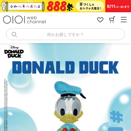
コ
ン
テ
ン
ツ
へ
何かお探しですか？
ス
キ
ッ
プ