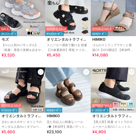
SALE
期間限定SALE
期間限定SALE
¥500ｸｰﾎﾟﾝ
¥1000ｸｰﾎﾟﾝ
¥888ｸｰﾎﾟﾝ
モズ
オリエンタルトラフィック
HIMIKO
【moz人気No.1サンダル】
スニーカー感覚で履ける 軽量
ゴムのストラップでサッと着
〔軽量〕厚底で美脚＆歩きや
【26春夏新作】厚底 ナイロン
脱OK【WEB限定】【卑弥呼
¥3,520
¥5,450
¥14,080
すい！疲れにくいフィット感
スポーツサンダル /OT3232
26SS】ゴムストラップサンダ
のスポーツサンダル
ル/661250
期間限定SALE
期間限定SALE
¥1000ｸｰﾎﾟﾝ
¥888ｸｰﾎﾟﾝ
¥1000ｸｰﾎﾟﾝ
オリエンタルトラフィック
HIMIKO
オリエンタルトラフィック
きれいめスポサン オリトラの
見た目以上に軽量なソール
【再入荷】軽量 オリトラのス
サンダル人気No.1 ダブルベル
♪◆【卑弥呼】厚底パデットサ
ニーカー人気NO.1 ニットスニ
¥5,600
¥23,100
¥4,900
ト スポーツサンダル /42207
ンダル/661201
ーカー スリッポン /3709