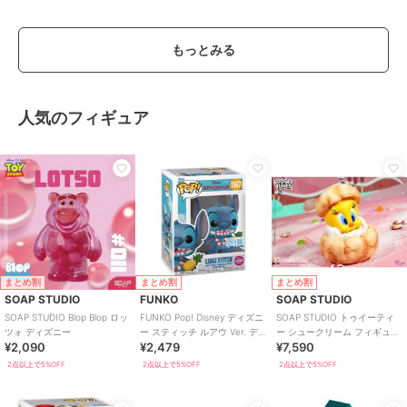
のスポーツサンダル
もっとみる
人気のフィギュア
まとめ割
まとめ割
まとめ割
SOAP STUDIO
FUNKO
SOAP STUDIO
SOAP STUDIO Blop Blop ロッ
FUNKO Pop! Disney ディズニ
SOAP STUDIO トゥイーティ
ツォ ディズニー
ー スティッチ ルアウ Ver. デ
ー シュークリーム フィギュア
¥2,090
¥2,479
¥7,590
ィズニー
ルーニー・テューンズ
2点以上で5%OFF
2点以上で5%OFF
2点以上で5%OFF