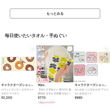
もっとみる
毎日使いたいタオル・手ぬぐい
まとめ割
キャラクターズショップ ラフラフ
Wpc.
キャラクターズショップ ラフラフ
パペットスンスン ピクチャー
【Wpc.】手ぬぐい 綿100％ 食
ちいかわ ミニタオル5P アニメ
タオル ドーナツ
器拭き タオル 日本製 かわいい
ちいかわセット
¥2,200
¥770
¥880
おしゃれ
2点以上で10%OFF