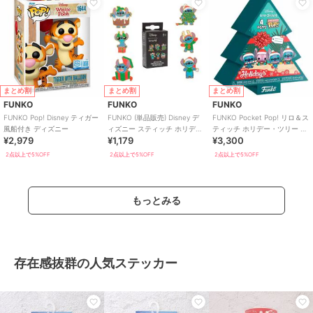
まとめ割
まとめ割
まとめ割
FUNKO
FUNKO
FUNKO
FUNKO Pop! Disney ティガー
FUNKO (単品販売) Disney デ
FUNKO Pocket Pop! リロ＆ス
風船付き ディズニー
ィズニー スティッチ ホリデー
ティッチ ホリデー・ツリー 4
¥2,979
¥1,179
¥3,300
ピンバッジ
個セット ディズニー
2点以上で5%OFF
2点以上で5%OFF
2点以上で5%OFF
もっとみる
存在感抜群の人気ステッカー