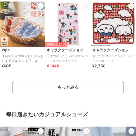
期間限定SALE
Wpc.
キャラクターズショップ ラフラフ
キャラクターズショップ ラフラフ
【Wpc.】かや織ふきん 台ふき
くまのがっこう バスタオル ジ
ちいかわ タオルハンカチ シェ
ん お皿拭き 布巾 お手ふき 綿
ャッキーとデイビッド
ニール織 ごろん
¥605
¥1,848
¥2,750
100％ 北欧 レディース 日本製
もっとみる
毎日履きたいカジュアルシューズ