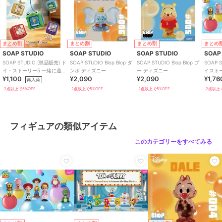
まとめ割
まとめ割
まとめ割
まとめ
SOAP STUDIO
SOAP STUDIO
SOAP STUDIO
SOAP
SOAP STUDIO (単品販売) ト
SOAP STUDIO Blop Blop ダ
SOAP STUDIO Blop Blop プ
SOAP 
イ・ストーリー5 一緒に遊ぼ
ンボ ディズニー
ー ディズニー
イストーリ
¥1,100
¥2,090
¥2,090
¥1,76
う クリッカー ブラインド
ギュア
再入荷
2点以上で5%OFF
2点以上で5%OFF
2点以上で5%OFF
2点以上で
フィギュアの類似アイテム
このカテゴリーをすべてみる