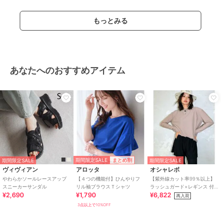
もっとみる
あなたへのおすすめアイテム
期間限定SALE
まとめ割
期間限定SALE
期間限定SALE
ヴィヴィアン
アロッタ
オシャレボ
やわらかソールレースアップ
【４つの機能付】ひんやりフ
【紫外線カット率99％以上】
スニーカーサンダル
リル袖ブラウスＴシャツ
ラッシュガード×レギンス 付
¥2,690
¥1,790
¥6,822
き タンキニ
再入荷
3点以上で10%OFF