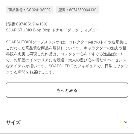
商品番号：CG024-38902
型番：6974659904139
[型番:6974659904139]
SOAP STUDIO Blop Blop ドナルドダック ディズニー
SOAPSUTDIO(ソープスタジオ)は、コレクター向けのトイや造形美に
こだわった高品質な商品を展開しています。キャラクターの魅力や世
界観を忠実に再現した作品は、コレクター心をくすぐる逸品ばかり
で、お部屋のインテリアにも最適！大人の遊び心を満たすハイセンス
なアイテムが揃います。SOAPSUTDIOのフィギュアで、日常にワクワ
クする瞬間をお届けします。
この商品は、不良品のみ返品を承ります
ブランド
SOAP STUDIO
ショップ
スータンホビー
商品カテゴリ
すべてのフィギュア
／
フィギュ
サイズ
ア