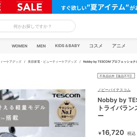
何かお探しですか？
コスメ
アニメ
KIDS＆BABY
WOMEN
MEN
ィーケアグッズ
/
美容家電・ビューティーケアグッズ
/
Nobby by TESCOM プロフェッシ
不良品以外【返品不可】
ノビーバイテスコム
Nobby by
トライバランス
ー
16,720
￥
税込