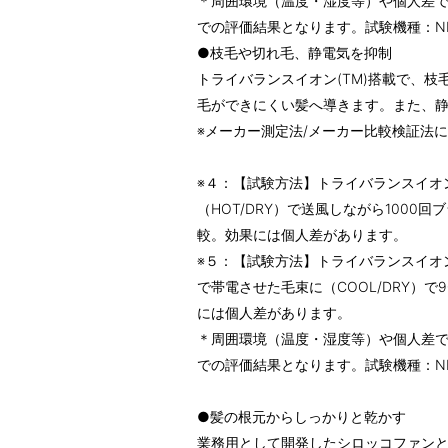
＊周囲環境（温度・湿度等）や個人差
での評価結果となります。試験機種：NIB
●枝毛や切れ毛、静電気を抑制
トライバランスイオン(TM)搭載で、枝毛
毛ができにくい髪へ導きます。また、静電
※メーカー測定法/メーカー比較検証法
※４：【試験方法】トライバランスイオ
（HOT/DRY）で送風しながら100
較。効果には個人差があります。
※５：【試験方法】トライバランスイオ
で帯電させた毛束に（COOL/DRY）
には個人差があります。
＊周囲環境（温度・湿度等）や個人差
での評価結果となります。試験機種：NIB
●髪の根元からしっかりと乾かす
業務用として開発したシロッコファン