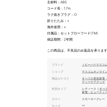
主材料：ABS
コード長：1.7m
ラク抜きプラグ：○
折りたたみ：×
海外使用：×
付属品：セットブローフード(TM)
保証期間：2年間
この商品は、不良品のみ返品を承りま
ブランド
ノビーバイテスコ
ショップ
テスコムオンライ
商品カテゴリ
すべての美容家電
ティーケアグッズ
性別タイプ
レディース
(
すべ
家電・ビューティ
カラー
スモーキーグレー
サイズ
**