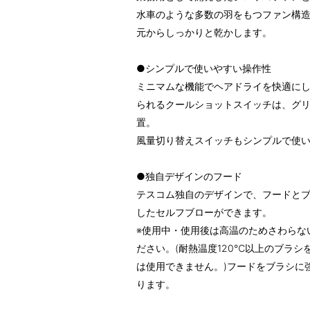
水車のような多数の羽をもつファン構
元からしっかりと乾かします。
●シンプルで使いやすい操作性
ミニマムな機能でヘアドライを快適にし
られるクールショットスイッチは、グ
置。
風量切り替えスイッチもシンプルで使
●独自デザインのフード
テスコム独自のデザインで、フードと
したセルフブローができます。
※使用中・使用後は高温のためさわらな
ださい。(耐熱温度120℃以上のブラ
は使用できません。)フードをブラシに
ります。