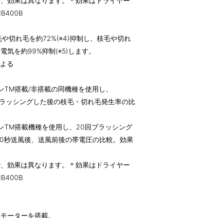
で、効果は異なります。＊効果はドライヤー
400B
や切れ毛を約72%(※4)抑制し、枝毛や切れ
気を約99%抑制(※5)します。
による
ンTM搭載/非搭載の同機種を使用し、
0回ブラッシングした後の枝毛・切れ毛発生率の比
ンTM搭載機種を使用し、20回ブラッシング
で90秒送風後、送風前後の帯電圧の比較。効果
で、効果は異なります。＊効果はドライヤー
400B
とモーターを搭載。