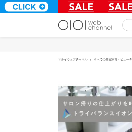
コ
ン
テ
ン
ツ
へ
ス
キ
ッ
プ
マルイウェブチャネル
/
すべての美容家電・ビューテ