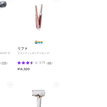
リファ
SMART W
リファフィンガーアイロン ST
3.75
（
17件
）
（
4件
）
¥14,500