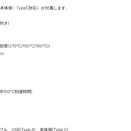
／本体側：TypeC対応）が付属します。
付き)
(210℃/190℃/160℃))
mm
100℃到達時間)
SB(Type A) 本体側(Type C)