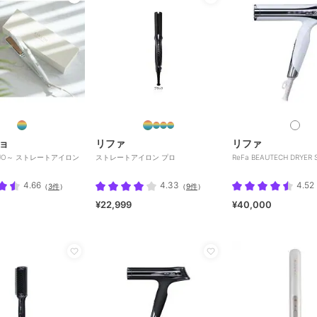
ョ
リファ
リファ
UJO～ ストレートアイロン
ストレートアイロン プロ
ReFa BEAUTECH DRYER 
4.66
4.33
4.52
（
3件
）
（
9件
）
¥22,999
¥40,000