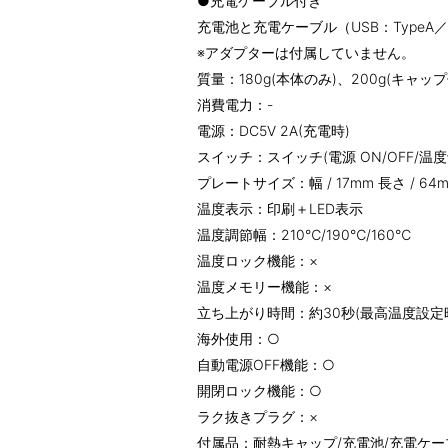
●充電ケーブル付き
充電池と充電ケーブル（USB：TypeA
※アダプターは付属していません。
質量：180g(本体のみ)、200g(キャップ
消費電力：-
電源：DC5V 2A(充電時)
スイッチ：スイッチ(電源 ON/OFF/温度切替
プレートサイズ：幅 / 17mm 長さ / 64
温度表示：印刷＋LED表示
温度調節幅：210℃/190℃/160℃
温度ロック機能：×
温度メモリー機能：×
立ち上がり時間：約30秒(最高温度設定時
海外使用：○
自動電源OFF機能：○
開閉ロック機能：○
ラク抜きプラグ：×
付属品：耐熱キャップ/充電池/充電ケーブル U