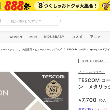
何かお探しですか？
コスメ
アニメ
KIDS＆BABY
WOMEN
MEN
ィーケアグッズ
/
美容家電・ビューティーケアグッズ
/
TESCOM コードレスモバイルヘアア
不良品以外【返品不可】
ノビーバイテスコム
TESCOM 
ン メタリッ
7,700
￥
税込
今すぐ使える
2,000円