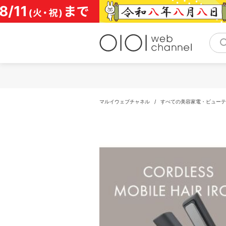
コ
ン
テ
ン
ツ
へ
ス
キ
ッ
プ
マルイウェブチャネル
/
すべての美容家電・ビューテ