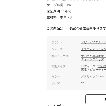
ケーブル長：1m
保証期間：1年間
主材料：本体:PBT
この商品は、不良品のみ返品を承りま
ブランド
ノビーバイテスコ
ショップ
テスコムオンライ
商品カテゴリ
すべての美容家電
ティーケアグッズ
性別タイプ
レディース
(
すべ
家電・ビューティ
カラー
メタリックグレー
サイズ
**