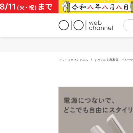
コ
ン
テ
ン
ツ
へ
ス
キ
ッ
プ
マルイウェブチャネル
/
すべての美容家電・ビューテ