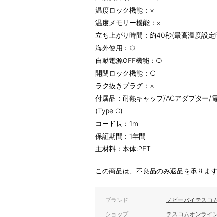
温度ロック機能：×
温度メモリー機能：×
立ち上がり時間：約40秒(最高温度設定時
海外使用：○
自動電源OFF機能：○
開閉ロック機能：○
ラク抜きプラグ：×
付属品：耐熱キャップ/ACアダプター/電源ケ
(Type C)
コード長：1m
保証期間：1年間
主材料：本体:PET
この商品は、不良品のみ返品を承りま
ブランド
ノビーバイテスコ
ショップ
テスコムオンライ