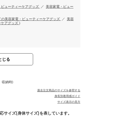
・ビューティーケアグッズ
／
美容家電・ビュー
ての美容家電・ビューティーケアグッズ
／
美容
ーケアグッズ
)
とじる
、収納時)
過去注文商品のサイズを参照する
身長別着用感ガイド
サイズ表示の見方
対応サイズ[身体サイズ]を表しています。