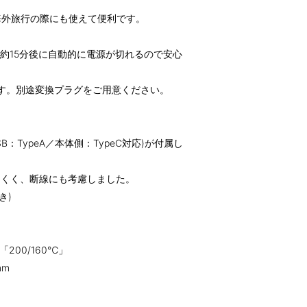
。海外旅行の際にも使えて便利です。
後約15分後に自動的に電源が切れるので安心
す。別途変換プラグをご用意ください。
：TypeA／本体側：TypeC対応)が付属し
にくく、断線にも考慮しました。
き)
200/160℃」
mm