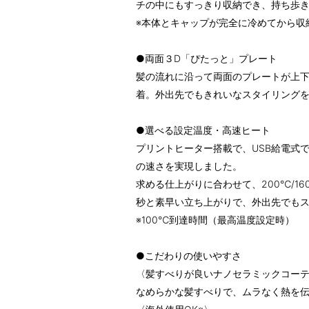
チの中にもすっきり収納でき、持ち歩
※本体とキャップが完全に冷めてから収
●両面３D「ぴたっと」プレート
髪の流れに沿って両面のプレートが上
着。外出先でもきれいなスタイリング
●選べる設定温度・高速ヒート
プリントヒーター搭載で、USB給電式
の速さを実現しました。
求める仕上がりに合わせて、200℃/1
秒と素早い立ち上がりで、外出先でも
※100℃到達時間（最高温度設定時）
●こだわりの使いやすさ
〈髪すべりが良いナノセラミックコー
なめらかな髪すべりで、ムラなく熱を