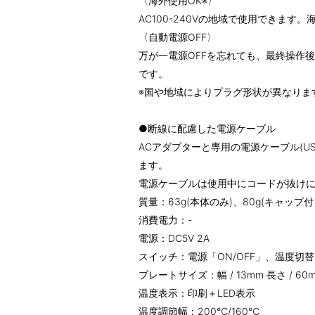
〈海外使用OK※〉
AC100-240Vの地域で使用できます
〈自動電源OFF〉
万が一電源OFFを忘れても、最終操作
です。
※国や地域によりプラグ形状が異なりま
●断線に配慮した電源ケーブル
ACアダプターと専用の電源ケーブル(USB
ます。
電源ケーブルは使用中にコードが抜け
質量：63g(本体のみ)、80g(キャップ付
消費電力：-
電源：DC5V 2A
スイッチ：電源「ON/OFF」、温度切替「
プレートサイズ：幅 / 13mm 長さ / 60
温度表示：印刷＋LED表示
温度調節幅：200℃/160℃