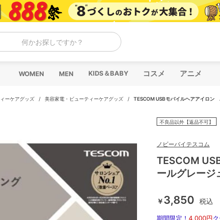
何かお探しですか？
コスメ
アニメ
KIDS＆BABY
WOMEN
MEN
ィーケアグッズ
/
美容家電・ビューティーケアグッズ
/
TESCOM USBモバイルヘアアイロン
不良品以外【返品不可】
ノビーバイテスコム
TESCOM 
ールグレージ
3,850
￥
税込
期間限定！
4,000円
ク