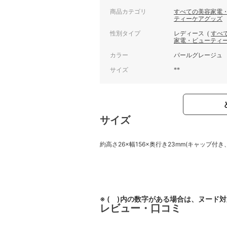
商品カテゴリ
すべての美容家電
ティーケアグッズ
性別タイプ
レディース
(
すべ
家電・ビューティ
カラー
パールグレージュ
サイズ
**
サイズ
約高さ26×幅156×奥行き23mm(キャップ付き
※ ( )内の数字がある場合は、ヌード
レビュー・口コミ