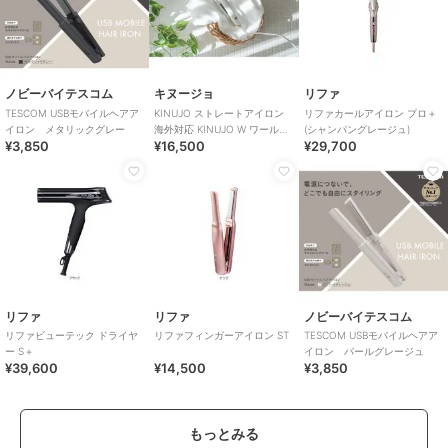
ノビーバイテスコム
キヌージョ
リファ
TESCOM USBモバイルヘアア
KINUJO ストレートアイロン
リファカールアイロン プロ＋
イロン メタリックグレー
海外対応 KINUJO W ワールド
(シャンパングレージュ)
¥3,850
¥16,500
¥29,700
ワイドモデル ホワイト
リファ
リファ
ノビーバイテスコム
リファビューテック ドライヤ
リファフィンガーアイロン ST
TESCOM USBモバイルヘアア
ー S＋
イロン パールグレージュ
¥39,600
¥14,500
¥3,850
もっとみる