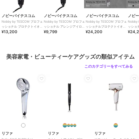
い朝でもストレスなく使えます。
※100℃到達時間(最高温度設定時)
●一目で温度変化が分かるパネル表示
ノビーバイテスコム
ノビーバイテスコム
ノビーバイテスコム
ノビ
設定温度到達までのプレート温度推移を5℃刻みで表示。本体中央の
Nobby by TESCOM プロフェ
Nobby by TESCOM プロフェ
Nobby by TESCOM プロフェ
Nobby
パネルで、一目でプレートの温度変化が分かります。
ッショナル プロテクトイオン
ッショナル アレンジアイロ
ッショナルプロテクトイオン
ッショ
¥13,200
¥9,799
¥24,200
¥24,
ストレートアイロン
ン ブラック
ヘアードライヤー スモーキー
ヘアー
＜温度ロック機能＞
グレー
設定後5秒で温度ロックがかかります。使用中に誤ってダイヤルに触
れても温度が変わることはありません。
＜メモリー機能＞
美容家電・ビューティーケアグッズの類似アイテム
前回設定した温度が自動で設定される、温度メモリー機能搭載。使う
度温度設定を行うわずらわしさがありません。
このカテゴリーをすべてみる
●アジャスタブルロックリング
使い方や手の大きさに合わせてアイロンの開口角度を調整できる、ア
ジャスタブルロックリングが付いています。全体を整えるときは大き
く開いて、細かくアレンジをしたいときは狭めて使うなど、角度を調
整することでアレンジもよりスムーズに行えます。
●回転式電源コード
電源コードが本体取り付け部で360度回転。ねじれにくく使いやすい
です。
リファ
リファ
リファ
●ラク抜きプラグ