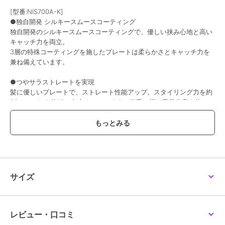
[型番:NIS700A-K]
●独自開発 シルキースムースコーティング
独自開発のシルキースムースコーティングで、優しい挟み心地と高い
キャッチ力を両立。
3層の特殊コーティングを施したプレートは柔らかさとキャッチ力を
兼ね備えています。
●つやサラストレートを実現
髪に優しいプレートで、ストレート性能アップ。スタイリング力を約
23％、ツヤを約12％向上させています。枝毛・切れ毛発生率も約
60％低減し、髪に負担をかけずにまっすぐな仕上がりを実現します。
※メーカー測定方法により、メーカー従来品NIS3001との比較。ご使
用方法や髪質によって個人差があります。
●高度な熱コントロール
サロンクオリティの仕上がりを叶える、高度な熱コントロール。プレ
ートを均一に温め、細やかなセンシング・制御を行うことで使用中も
サイズ
温度が安定します。
髪にムラなく一定の熱を伝えられるから、ワンランク上のスタイリン
グが叶います。
レビュー・口コミ
●温度幅 60-200℃