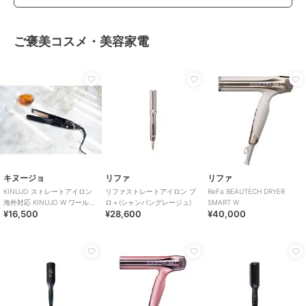
ご褒美コスメ・美容家電
キヌージョ
リファ
リファ
KINUJO ストレートアイロン
リファストレートアイロン プ
ReFa BEAUTECH DRYER
海外対応 KINUJO W ワールド
ロ＋(シャンパングレージュ)
SMART W
¥16,500
¥28,600
¥40,000
ワイドモデル ブラック