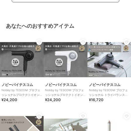
保証期間：2年間
この商品は、不良品のみ返品を承ります
あなたへのおすすめアイテム
ブランド
ノビーバイテスコム
ショップ
テスコムオンラインショップ
商品カテゴリ
すべての美容家電・ビューティー
ケアグッズ
／
美容家電・ビュー
ティーケアグッズ
性別タイプ
レディース
すべての美容家電・ビューティー
ケアグッズ
／
美容家電・ビュー
ノビーバイテスコム
ノビーバイテスコム
ノビーバイテスコム
ティーケアグッズ
Nobby by TESCOM プロフェ
Nobby by TESCOM プロフェ
Nobby by TESCOM プロフェ
ッショナルプロテクトイオン
ッショナルプロテクトイオン
ッショナル トライバランスイ
カラー
ブラック
¥24,200
¥24,200
¥16,720
ヘアードライヤー ブラック
ヘアードライヤー ホワイトア
オン(TM) ヘアドライヤー
ッシュ
サイズ
**