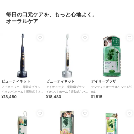
毎日の口元ケアを、もっと心地よく。
オーラルケア
ビューティネット
ビューティネット
デイリープラザ
アイオニック 電動歯ブラシ
アイオニック 電動歯ブラシ
デンティスオーラルリンス450
イオンパ ホーム [ 振動式 ] ネ
イオンパ ホーム [ 振動式 ] パ
ｍL
¥18,480
¥18,480
¥1,815
イビーブルー
ールホワイト