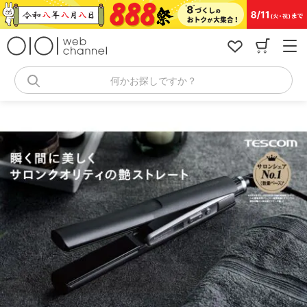
コ
ン
テ
ン
ツ
へ
何かお探しですか？
ス
キ
ッ
プ