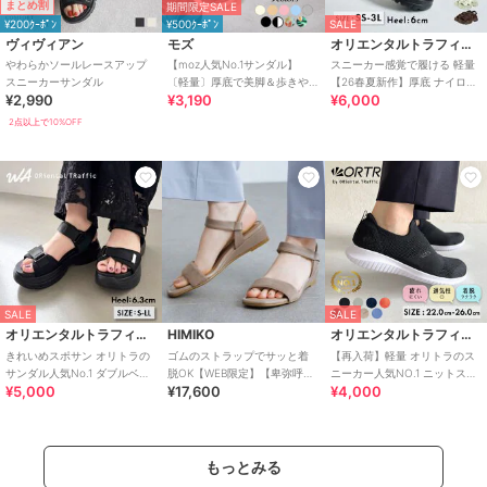
まとめ割
期間限定SALE
¥200ｸｰﾎﾟﾝ
¥500ｸｰﾎﾟﾝ
SALE
ヴィヴィアン
モズ
オリエンタルトラフィック
やわらかソールレースアップ
【moz人気No.1サンダル】
スニーカー感覚で履ける 軽量
スニーカーサンダル
〔軽量〕厚底で美脚＆歩きや
【26春夏新作】厚底 ナイロン
¥2,990
¥3,190
¥6,000
すい！疲れにくいフィット感
スポーツサンダル /OT3232
のスポーツサンダル
2点以上で10%OFF
SALE
SALE
オリエンタルトラフィック
HIMIKO
オリエンタルトラフィック
きれいめスポサン オリトラの
ゴムのストラップでサッと着
【再入荷】軽量 オリトラのス
サンダル人気No.1 ダブルベル
脱OK【WEB限定】【卑弥呼
ニーカー人気NO.1 ニットスニ
¥5,000
¥17,600
¥4,000
ト スポーツサンダル /42207
26SS】ゴムストラップサンダ
ーカー スリッポン /3709
ル/661250
もっとみる