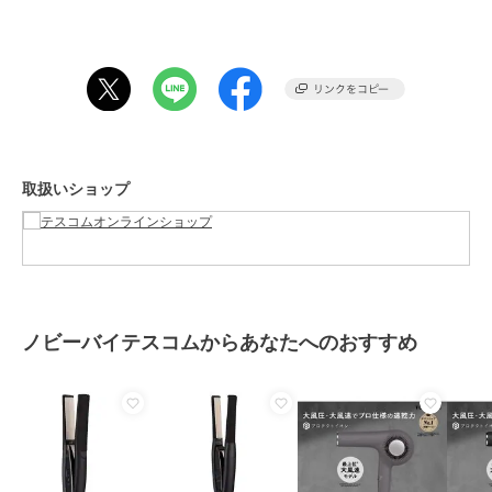
髪質やダメージ状態に合わせて、60～200℃(5℃刻み29段階)の細か
な温度調整が可能。その日の自分の髪にぴったりの温度を選べます。
ウィッグやエクステンションにも使用できます。
※熱に弱いウィッグやつけ毛(エクステンション)の場合、熱による変
質・変形、アイロン部にからみ付く恐れがあります。お使いになる前
に必ずメーカーへお問い合わせください。
●テスコム独自のバランスプレステクノロジー
取扱いショップ
美容師の技術に着想を得て開発したバランスプレステクノロジーで、
摩擦によるダメージを抑制。
アイロン使用時に髪にかかる圧力をセンシングし、過度な圧力が加わ
った場合、振動でお知らせします。
スタイリングの仕方を変えることで、ダメージを抑え髪本来の美しさ
を保ちます。
※メーカー測定方法による。バランスプレステクノロジーが動作する
ノビーバイテスコムからあなたへのおすすめ
はさみ圧と動作しないはさみ圧で測定。
●プロテクトイオン搭載
テスコム独自のプロテクトイオンを放出しています。
●立ち上がり12秒※
電源を入れて12秒で立ち上がる、サロンクオリティのスピード。忙し