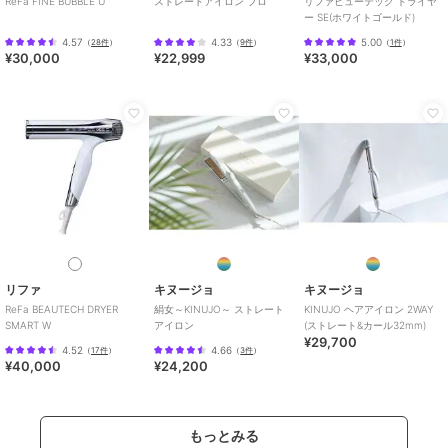
ReFa FINE BUBBLE U
ストレートアイロン プロ
リファビューテック ドライヤ
ー SE(ホワイトゴールド)
レバーを押すだけで簡単にプラグを抜くことができます。力の弱い方
やお年寄り、爪の長い方やネイルをしている方でも、プラグを楽にコ
4.57
4.33
5.00
（
28件
）
（
9件
）
（
1件
）
¥30,000
¥22,999
¥33,000
ンセントから抜くことができます。電源：AC100V 50/60Hz
消費電力：42W
プレートサイズ：25mm×90mm
温度調節幅：60-200℃ (29段階 5℃刻み)
立ち上がり時間：約12秒(最高温度設定時100℃到達時間)
搭載イオン：プロテクトイオン
コーティング：シルキースムースコーティング
スイッチ：電源スイッチ「ON - OFF」、温度切替スイッチ「＋ /
－」
外形寸法：幅約250mm×奥行約30mm×高さ約40mm(収納時)、幅約
250mm×奥行約30mm×高さ約80mm (使用時・プレート開の状態)
質量：335g(コード込)
リファ
キヌージョ
キヌージョ
主材料：PET、アルミニウム
ReFa BEAUTECH DRYER
絹女～KINUJO～ ストレート
KINUJO ヘアアイロン 2WAY
コード長：1.7m
SMART W
アイロン
(ストレート&カール32mm)
温度ロック機能：〇
¥29,700
4.52
4.66
（
17件
）
（
3件
）
温度メモリー機能：〇
¥40,000
¥24,200
自動電源OFF機能：〇(約30分後)
開閉ロック機能：〇
ラク抜きプラグ：〇
もっとみる
海外使用：×