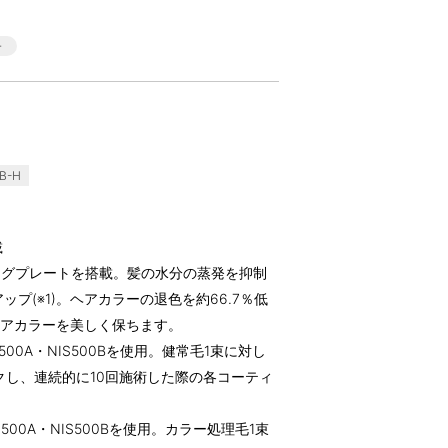
B-H
載
ングプレートを搭載。髪の水分の蒸発を抑制
プ(※1)。ヘアカラーの退色を約66.7％低
ヘアカラーを美しく保ちます。
500A・NIS500Bを使用。健常毛1束に対し
クし、連続的に10回施術した際の各コーティ
500A・NIS500Bを使用。カラー処理毛1束