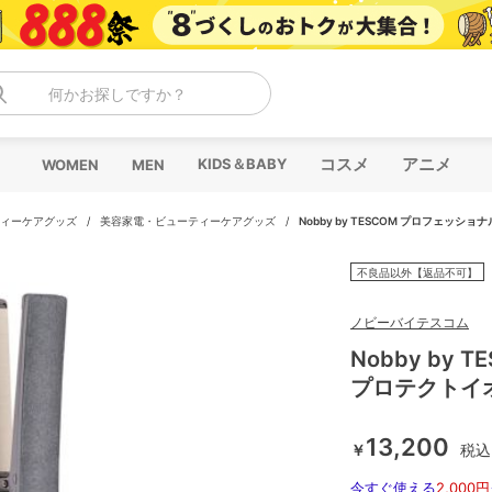
何かお探しですか？
コスメ
アニメ
KIDS＆BABY
WOMEN
MEN
ィーケアグッズ
/
美容家電・ビューティーケアグッズ
/
Nobby by TESCOM プロフェッ
不良品以外【返品不可】
ノビーバイテスコム
Nobby by
プロテクトイ
13,200
￥
税込
今すぐ使える
2,000円