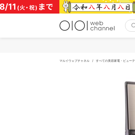
コ
ン
テ
ン
ツ
へ
ス
キ
ッ
プ
マルイウェブチャネル
/
すべての美容家電・ビューテ