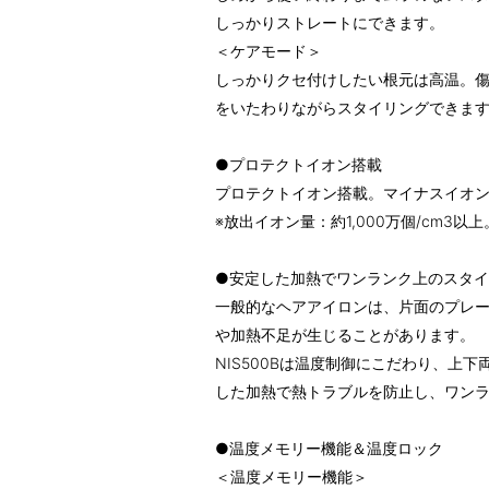
しっかりストレートにできます。
＜ケアモード＞
しっかりクセ付けしたい根元は高温。
をいたわりながらスタイリングできま
●プロテクトイオン搭載
プロテクトイオン搭載。マイナスイオ
※放出イオン量：約1,000万個/cm3
●安定した加熱でワンランク上のスタ
一般的なヘアアイロンは、片面のプレ
や加熱不足が生じることがあります。
NIS500Bは温度制御にこだわり、上
した加熱で熱トラブルを防止し、ワン
●温度メモリー機能＆温度ロック
＜温度メモリー機能＞