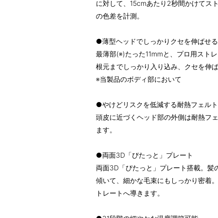
に対して、15cmあたり2秒間かけてス
の色差を計測。
●薄型ヘッドでしっかりクセを伸ばせる
最薄部(※)たった11mmと、プロ用ス
根元までしっかり入り込み、クセを伸
※当製品のボディ部において
●やけどリスクを低減する耐熱フェルト
頭皮に近づくヘッド部の外側は耐熱フ
ます。
●両面3D「ぴたっと」プレート
両面3D「ぴたっと」プレート搭載。髪
傾いて、細かな毛束にもしっかり密着
トレートへ導きます。