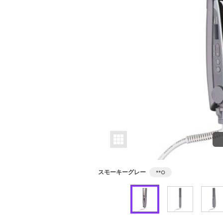
スモーキーグレー
**
○