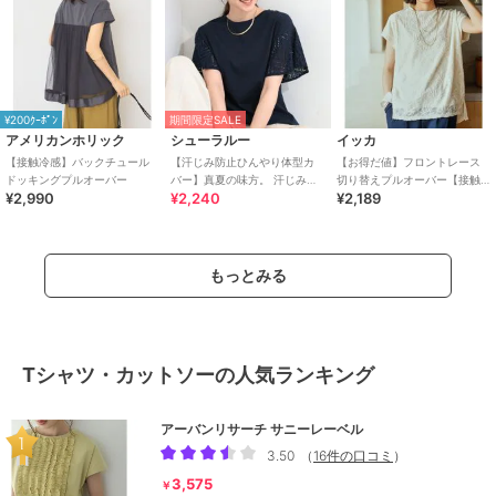
¥200ｸｰﾎﾟﾝ
期間限定SALE
アメリカンホリック
シューラルー
イッカ
【接触冷感】バックチュール
【汗じみ防止ひんやり体型カ
【お得だ値】フロントレース
ドッキングプルオーバー
バー】真夏の味方。 汗じみが
切り替えプルオーバー【接触
¥2,990
¥2,240
¥2,189
気になりにくい お袖レースフ
冷感／親子コーデ】
レアTシャツ
もっとみる
Tシャツ・カットソーの人気ランキング
アーバンリサーチ サニーレーベル
3.50
（
16件の口コミ
）
3,575
￥