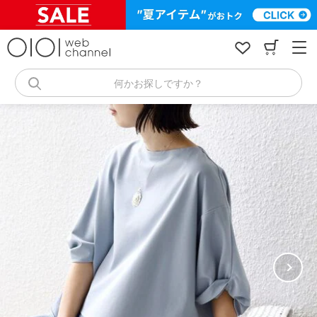
コ
ン
テ
ン
ツ
へ
何かお探しですか？
ス
キ
ッ
プ