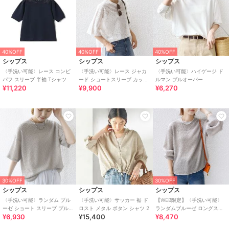
40%OFF
40%OFF
40%OFF
シップス
シップス
シップス
〈手洗い可能〉レース コンビ
〈手洗い可能〉レース ジャカ
〈手洗い可能〉ハイゲージ ド
パフ スリーブ 半袖 Tシャツ
ード ショートスリーブ カット
ルマン プルオーバー
¥11,220
¥9,900
¥6,270
ソー
30%OFF
30%OFF
シップス
シップス
シップス
〈手洗い可能〉ランダム ブル
〈手洗い可能〉サッカー 裾 ド
【WEB限定】〈手洗い可能〉
ーゼ ショート スリーブ プルオ
ロスト メタル ボタン シャツ 2
ランダムブルーゼ ロングスリ
¥6,930
¥15,400
¥8,470
ーバー
ーブ プルオーバー