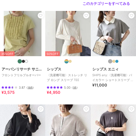
性別タイプ
レディース
このカテゴリーをすべてみる
トップス
／
Tシャツ・カットソ
ー
カラー
ライトブルー、オフホワイト、ブ
ラウン、ネイビー
サイズ
ONE SIZE
素材
本体（レーヨン52%、ナイロン4
1%、ポリウレタン7%）別布（ポ
35%OFF
50%OFF
リエステル63%、ナイロン37%）
商品のお取り扱い方法
アーバンリサーチ サニーレーベル
シップス
シップス エニィ
フロントフリルプルオーバー
〈洗濯機可能〉ストレッチ リ
SHIPS any:〈洗濯機可能〉バ
原産国
日本
ブ ロング スリーブ TEE
イカラー ショートスリーブ プ
¥11,000
ルオーバー
3.87
5.00
（
16件
）
（
1件
）
¥3,575
¥4,950