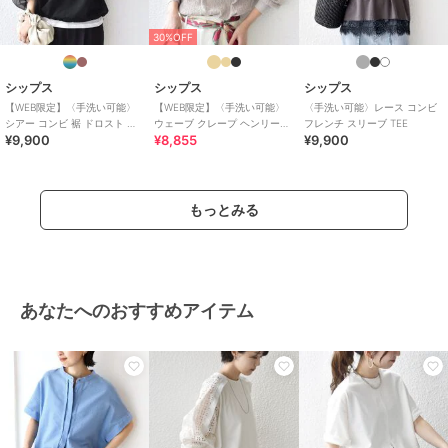
30%OFF
シップス
シップス
シップス
【WEB限定】〈手洗い可能〉
【WEB限定】〈手洗い可能〉
〈手洗い可能〉レース コンビ
シアー コンビ 裾 ドロスト プ
ウェーブ クレープ ヘンリー
フレンチ スリーブ TEE
¥9,900
¥8,855
¥9,900
ルオーバー
2WAY プルオーバー
もっとみる
あなたへのおすすめアイテム