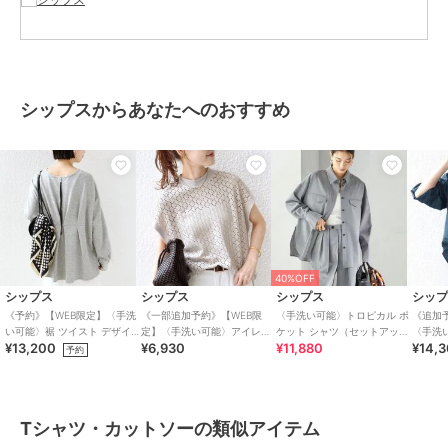
カジュアルなデニムやチノパン、カーゴパンツなど合わせた大人カジ
ュアルミックスコーデまでシーンを選びません。
■お問い合わせ品番：312-32-1076
シップスからあなたへのおすすめ
※生産時期により、色味に若干の差異が生じる場合がございます。あ
らかじめご了承ください。
※撮影環境により商品の色味が異なって見える場合がございます。商
品のお色味は、物撮り画像をご参考にしてください。
※末永く愛用頂く為に、アテンションタグを必ずご確認の上、着用又
はお取り扱いください。
※画像の商品はサンプルです。
実際の商品と仕様、加工、サイズが若干異なる場合がございます。
40%OFF
シップス
シップス
シップス
シッ
《予約》【WEB限定】〈手洗
《一部追加予約》【WEB限
〈手洗い可能〉トロピカル ポ
《追加
い可能〉裾 ツイスト デザイ
定】〈手洗い可能〉アイレッ
ケット シャツ（セットアップ
〈手洗
ブランド
シップス
¥13,200
¥6,930
¥11,880
¥14,
ン ポンチ ロング スリーブ プ
ト クルーネック プルオーバ
対応）
ル ロン
予約
ルオーバー
ー
（グリ
ショップ
シップス
商品カテゴリ
トップス
／
Tシャツ・カットソ
ー
Tシャツ・カットソーの類似アイテム