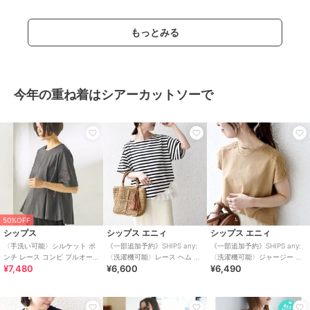
もっとみる
今年の重ね着はシアーカットソーで
50%OFF
シップス
シップス エニィ
シップス エニィ
〈手洗い可能〉シルケット ポ
《一部追加予約》SHIPS any:
《一部追加予約》SHIPS any:
ンチ レース コンビ プルオーバ
〈洗濯機可能〉レース ヘム ア
〈洗濯機可能〉ジャージー フ
¥7,480
¥6,600
¥6,490
ー
シンメトリー ショートスリー
レンチスリーブ レース TEE
ブ T