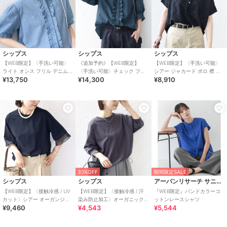
シップス
シップス
シップス
【WEB限定】〈手洗い可能〉
《追加予約》【WEB限定】
【WEB限定】〈手洗い可能〉
ライト オンス フリル デニム
〈手洗い可能〉チェック フリ
シアー ジャカード ポロ 襟 シ
¥13,750
¥14,300
¥8,910
半袖 シャツ
ル ロングスリーブ シャツ（グ
ョート スリーブ プルオーバー
リーン）
30%OFF
期間限定SALE
シップス
シップス
アーバンリサーチ サニーレーベル
【WEB限定】〈接触冷感 / UV
【WEB限定】〈接触冷感 / 汗
『WEB限定』バンドカラーコ
カット〉シアー オーガンジー
染み防止加工〉オーガニック
ットンレースシャツ
¥9,460
¥4,543
¥5,544
コンビ プルオーバー
コットン 裾 ドロスト トップス