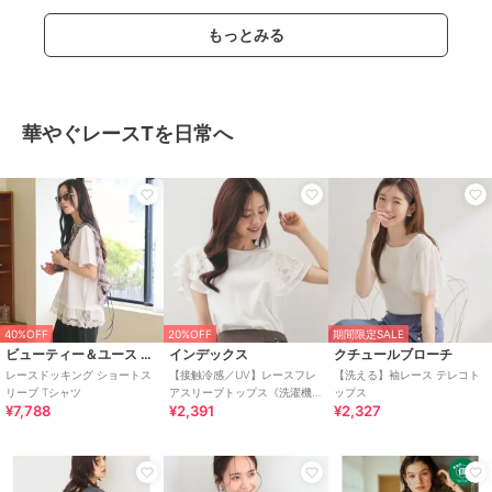
もっとみる
華やぐレースTを日常へ
40%OFF
20%OFF
期間限定SALE
ビューティー＆ユース ユナイテッドアローズ
インデックス
クチュールブローチ
レースドッキング ショートス
【接触冷感／UV】レースフレ
【洗える】袖レース テレコト
リーブ Tシャツ
アスリーブトップス《洗濯機
ップス
¥7,788
¥2,391
¥2,327
OK》