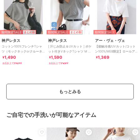
期間限定SALE
期間限定SALE
期間限定SALE
まとめ割
まとめ割
神戸レタス
神戸レタス
アー・ヴェ・ヴェ
コットン100%フレンチTシャ
[ 汗じみ防止＆UVカット ] ポケ
【接触冷感/UVカット/コット
ツ（モックネックorクルーネ
ット付きVネックTシャツ M L
ン100%/WEB限定】ロールアッ
ック） [C4819]
XL [C7575]
プハーフスリーブTシャツ
1,490
1,590
1,369
¥
¥
¥
2点以上で5%OFF
2点以上で5%OFF
もっとみる
ご自宅での手洗いが可能なアイテム