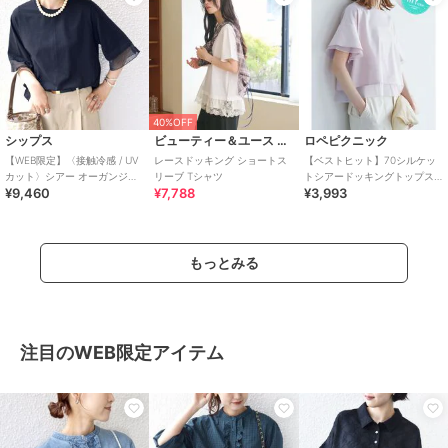
40%OFF
シップス
ビューティー＆ユース ユナイテッドアローズ
ロペピクニック
【WEB限定】〈接触冷感 / UV
レースドッキング ショートス
【ベストヒット】70シルケッ
カット〉シアー オーガンジー
リーブ Tシャツ
トシアードッキングトップス/
¥9,460
¥7,788
¥3,993
コンビ プルオーバー
着丈が選べる・UVカット・接
触冷感
もっとみる
注目のWEB限定アイテム