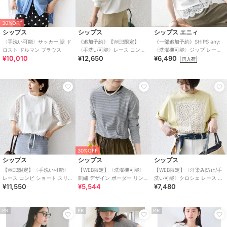
30%OFF
シップス
シップス
シップス エニィ
〈手洗い可能〉サッカー 裾 ド
《追加予約》【WEB限定】
《一部追加予約》SHIPS any:
ロスト ドルマン ブラウス
〈手洗い可能〉レース コンビ
〈洗濯機可能〉ジップ レース
¥10,010
¥12,650
¥6,490
カットソー
ヘム ハーフスリーブ TEE
再入荷
30%OFF
シップス
シップス
シップス
【WEB限定】〈手洗い可能〉
【WEB限定】〈洗濯機可能〉
【WEB限定】〈汗染み防止/手
レース コンビ ショート スリー
刺繍 デザイン ボーダー リンガ
洗い可能〉クロシェ レース ド
¥11,550
¥5,544
¥7,480
ブ カットソー
ー TEE
ッキング ショート スリーブ
TEE
PR
PR
PR