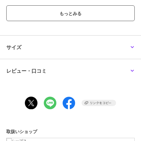
袖は安心感のある長さで袖をツイストデザインにしている為、動きが
出て華やかな印象です。
裾にはシアーオーガンジーをドッキングしている為、ウエストにTシ
ャツをインせずそのまま着るだけでおしゃれな雰囲気に。
安心感のある着丈に裾をシアーにすることで軽く見え、ボトムとのバ
ランスもとりやすいです。
きちんと見えしてくれるので仕事でも普段着でも着ていただけるオン
オフ兼用デザイントップスです。
サイズ
■素材
ソフトでしなやかな素材を使用したストレッチポンチ素材です。
カットソーですので楽に着用していただけますが、程よいハリ感のポ
レビュー・口コミ
ンチ素材できちんと感があるため、ブラウス感覚で着ていただける素
材です。
シアー部分は上質な光沢感とナチュラルな表情感のあるオーガンジー
素材を使用している為、上品な印象に。
■コーディネート
お手持ちのワイドパンツからテーパードパンツ、すっきりした形のス
カートなどと相性が良いです。
裾を出したそのままの状態でバランスよく着れるような着丈にしてい
取扱いショップ
ます。
きれいめなボトムで合わせればオフィスコーデに。