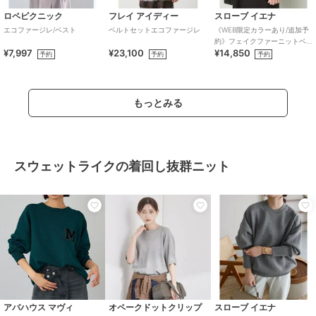
ロペピクニック
フレイ アイディー
スローブ イエナ
エコファージレ/ベスト
ベルトセットエコファージレ
《WEB限定カラーあり/追加予
約》フェイクファーニットベ
¥7,997
¥23,100
¥14,850
スト
予約
予約
予約
もっとみる
スウェットライクの着回し抜群ニット
アバハウス マヴィ
オペークドットクリップ
スローブ イエナ