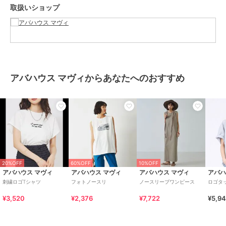
ルグレー
取扱いショップ
サイズ
F
素材
コットン100%
商品のお取り扱い方法
お手入れ
洗濯機可
アバハウス マヴィからあなたへのおすすめ
原産国
中国
20%OFF
60%OFF
10%OFF
アバハウス マヴィ
アバハウス マヴィ
アバハウス マヴィ
アバハ
刺繍ロゴTシャツ
フォトノースリ
ノースリーブワンピース
ロゴタ
¥3,520
¥2,376
¥7,722
¥5,9