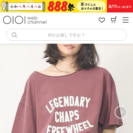
コ
ン
テ
ン
ツ
へ
何かお探しですか？
ス
キ
ッ
プ