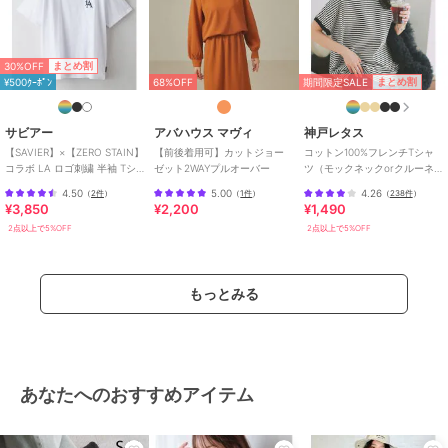
30%OFF
まとめ割
期間限定SALE
まとめ割
¥500ｸｰﾎﾟﾝ
68%OFF
サビアー
アバハウス マヴィ
神戸レタス
【SAVIER】×【ZERO STAIN】
【前後着用可】カットジョー
コットン100%フレンチTシャ
コラボ LA ロゴ刺繍 半袖 Tシ
ゼット2WAYプルオーバー
ツ（モックネックorクルーネ
ャツ/ LA Logo
ック） [C4819]
4.50
5.00
4.26
（
2件
）
（
1件
）
（
238件
）
¥3,850
¥2,200
¥1,490
2点以上で5%OFF
2点以上で5%OFF
もっとみる
あなたへのおすすめアイテム