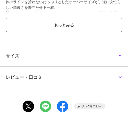
体のラインを拾わないたっぷりとしたオーバーサイズが、逆に女性ら
しい華奢さを際立たせる一着。
袖をロールアップしたり、裾をインしたりと、アレンジ次第で多彩な
表情を楽しめます。
【styling】
ロゴの色味と小物などのカラーを合わせる色遊びをすると、一気にこ
なれ感が出て◎
トレンドのレースやスカートなど女性らしい要素をプラスするとカジ
ュアルさを抑えたスタイリングに。
サイズ
ブランド
アバハウス マヴィ
レビュー・口コミ
ショップ
アバハウス マヴィ
商品カテゴリ
トップス
／
Tシャツ・カットソ
ー
性別タイプ
レディース
トップス
／
Tシャツ・カットソ
ー
カラー
エンジ、オフホワイト、チャコー