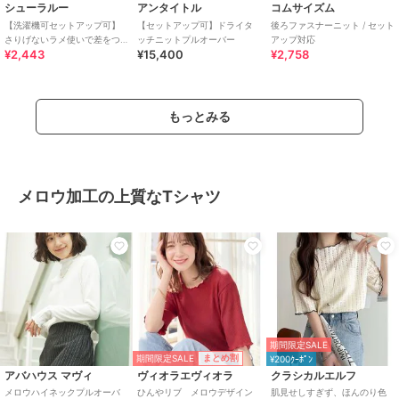
シューラルー
アンタイトル
コムサイズム
【洗濯機可セットアップ可】
【セットアップ可】ドライタ
後ろファスナーニット / セット
さりげないラメ使いで差をつ
ッチニットプルオーバー
アップ対応
¥2,443
¥15,400
¥2,758
ける クルーネックニット
もっとみる
メロウ加工の上質なTシャツ
期間限定SALE
期間限定SALE
まとめ割
¥200ｸｰﾎﾟﾝ
アバハウス マヴィ
ヴィオラエヴィオラ
クラシカルエルフ
メロウハイネックプルオーバ
ひんやリブ メロウデザイン
肌見せしすぎず、ほんのり色