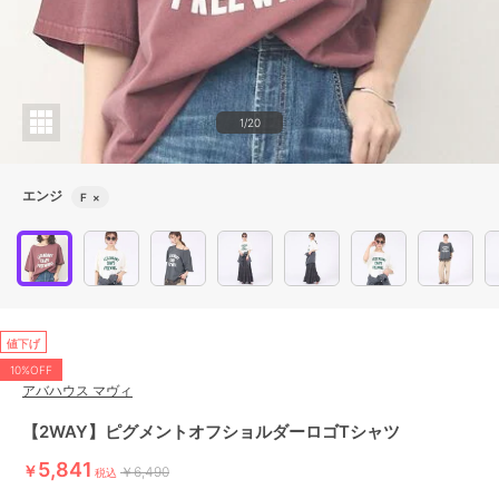
1/20
エンジ
F
×
値下げ
10%OFF
アバハウス マヴィ
【2WAY】ピグメントオフショルダーロゴTシャツ
5,841
￥
￥6,490
税込