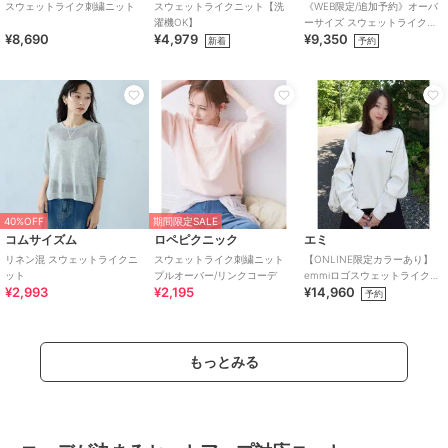
スウェットライク刺繍ニット
スウェットライクニット【洗
《WEB限定/追加予約》オーバ
濯機OK】
ーサイズ スウェットライクニ
¥8,690
¥4,979
¥9,350
ット
新着
予約
40%OFF
期間限定SALE
コムサイズム
ロペピクニック
エミ
リネン混 スウェットライクニ
スウェットライク刺繍ニット
【ONLINE限定カラーあり】
ット
プルオーバー/リンクコーデ
emmiロゴスウェットライクニ
¥2,993
¥2,195
¥14,960
ット
予約
もっとみる