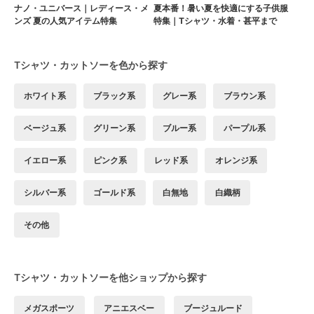
ナノ・ユニバース｜レディース・メ
夏本番！暑い夏を快適にする子供服
ンズ 夏の人気アイテム特集
特集｜Tシャツ・水着・甚平まで
Tシャツ・カットソーを色から探す
ホワイト系
ブラック系
グレー系
ブラウン系
ベージュ系
グリーン系
ブルー系
パープル系
イエロー系
ピンク系
レッド系
オレンジ系
シルバー系
ゴールド系
白無地
白織柄
その他
Tシャツ・カットソーを他ショップから探す
メガスポーツ
アニエスベー
ブージュルード