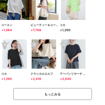
コーエン
ビューティー＆ユース ユナイテッドアローズ
コカ
1,584
7,788
1,290
￥
￥
￥
コカ
クラシカルエルフ
アーバンリサーチ ドアーズ
1,290
2,418
2,640
￥
￥
￥
もっとみる