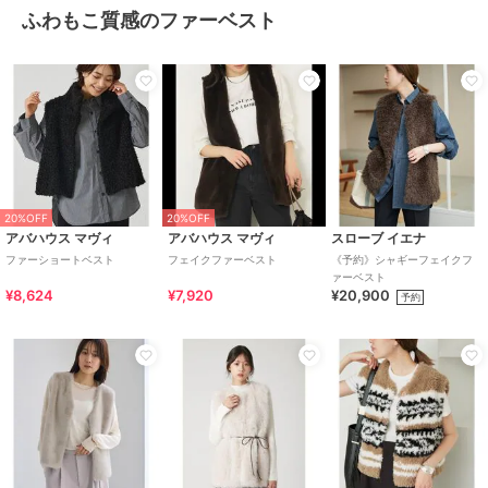
ふわもこ質感のファーベスト
20%OFF
20%OFF
アバハウス マヴィ
アバハウス マヴィ
スローブ イエナ
ファーショートベスト
フェイクファーベスト
《予約》シャギーフェイクフ
ァーベスト
¥8,624
¥7,920
¥20,900
予約