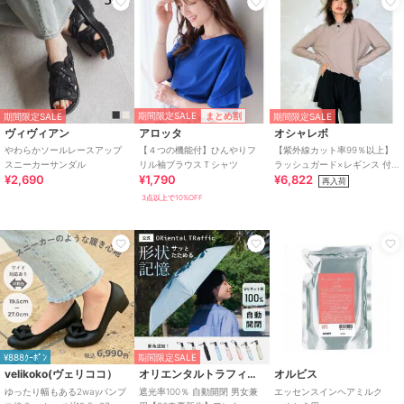
期間限定SALE
まとめ割
期間限定SALE
期間限定SALE
ヴィヴィアン
アロッタ
オシャレボ
やわらかソールレースアップ
【４つの機能付】ひんやりフ
【紫外線カット率99％以上】
スニーカーサンダル
リル袖ブラウスＴシャツ
ラッシュガード×レギンス 付
¥2,690
¥1,790
¥6,822
き タンキニ
再入荷
3点以上で10%OFF
¥888ｸｰﾎﾟﾝ
期間限定SALE
velikoko(ヴェリココ）
オリエンタルトラフィック
オルビス
ゆったり幅もある2wayパンプ
遮光率100％ 自動開閉 男女兼
エッセンスインヘアミルク