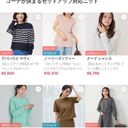
コーデが決まるセットアップ対応ニット
30%OFF
20%OFF
¥1000ｸｰﾎﾟﾝ
期間限定SALE
アバハウス マヴィ
ノーリーズソフィー
クード シャンス
【セットアップ対応】ボーダ
《セットアップ対応》ウォッ
【洗えるセットアップ可】ツ
ーニットプルオーバー
シャブルペプラムプルオーバ
ィード調ニットトップス
¥5,500
¥10,010
¥6,769
ー
期間限定SALE
¥1500ｸｰﾎﾟﾝ
60%OFF