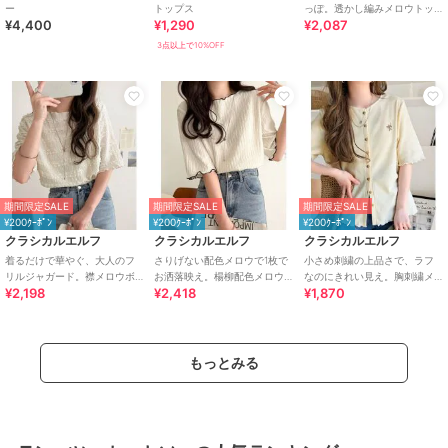
ー
トップス
っぽ。透かし編みメロウトッ
¥4,400
¥1,290
¥2,087
プスカットソー（半袖）
3点以上で10%OFF
期間限定SALE
期間限定SALE
期間限定SALE
¥200ｸｰﾎﾟﾝ
¥200ｸｰﾎﾟﾝ
¥200ｸｰﾎﾟﾝ
クラシカルエルフ
クラシカルエルフ
クラシカルエルフ
着るだけで華やぐ、大人のフ
さりげない配色メロウで1枚で
小さめ刺繍の上品さで、ラフ
リルジャガード。襟メロウボ
お洒落映え。楊柳配色メロウ
なのにきれい見え。胸刺繍メ
¥2,198
¥2,418
¥1,870
ーダー見えフリルカットソー
トップス (半袖)
ロウワッフルカーディガン
（半袖）
（半袖）
もっとみる