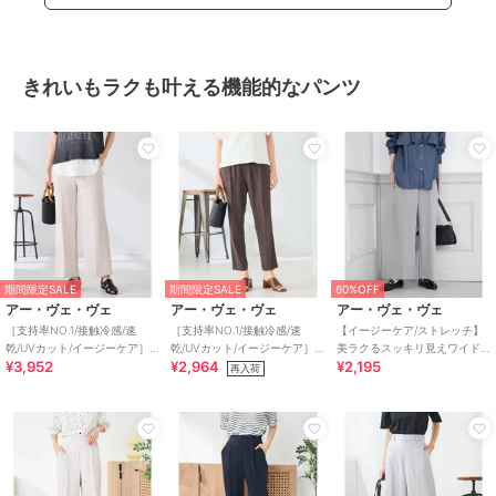
きれいもラクも叶える機能的なパンツ
期間限定SALE
期間限定SALE
60%OFF
アー・ヴェ・ヴェ
アー・ヴェ・ヴェ
アー・ヴェ・ヴェ
［支持率NO.1/接触冷感/速
［支持率NO.1/接触冷感/速
【イージーケア/ストレッチ】
乾/UVカット/イージーケア］
乾/UVカット/イージーケア］
美ラクるスッキリ見えワイド
¥3,952
¥2,964
¥2,195
スッキリ見えストレートパン
イージーテーパードパンツ
パンツ
再入荷
ツ
【WEB限定】