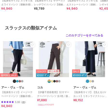
【低身長サイズ】スッキリ見
【低身長サイズ】サマースト
【低身長サイズ】スッキリ見
【接触
--------------------
えワイドパンツ［接触冷感/速
レッチワイドパンツ【接触冷
えストレートパンツ［接触冷
ンギャ
¥4,940
¥8,789
¥4,940
¥2,4
乾/UVカット/イージーケア］
感/イージーケア/UVカット/吸
感/速乾/UVカット/イージーケ
乾/イ
水速乾】
ア］
透け感：なし
裏地：82色ベージュのみあり
伸縮性：あり
スラックスの類似アイテム
--------------------
このカテゴリーをすべてみる
≪お気に入り登録機能の使い方≫
■商品のお気に入り登録（ハートマークをク
リック）
再入荷通知や値下げ等、お得なご案内を受けることができます。
15%OFF
まとめ割
SALE
--------------------
期間限定SALE
¥200ｸｰﾎﾟﾝ
¥1000ｸｰﾎﾟﾝ
※商品画像は、光の当たり具合やパソコンなどの閲覧環境により
実際の色味と異なって見える場合がございます。
アー・ヴェ・ヴェ
コカ
アー・ヴェ・ヴェ
商品の色味の目安は商品単体の画像をご参照ください。
【低身長サイズ】イージーテ
【伊藤千晃様着用】3Dサマー
【低身長サイズ】【洗える/UV
ーパードパンツ［接触冷感/速
テーパードパンツ 全4色 / 接触
カット】リネンライクストレ
¥1,690
¥6,152
乾/UVカット/イージーケア］
冷感・シワになりにくい
ッチワイドパンツ
5.00
（
1件
）
期間限定セール開催中
2点以上で10%OFF
¥4,940