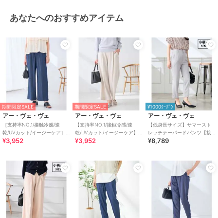
特徴
パンツ
あなたへのおすすめアイテム
UVカット加工
/
洗える
/
吸水速
乾加工
/
ストレッチ
/
ワイド・
バギー
スラックス
UVカット加工
/
洗える
/
吸水速
乾加工
/
ストレッチ
/
ワイド・
バギー
原産国
中国
期間限定SALE
期間限定SALE
¥1000ｸｰﾎﾟﾝ
アー・ヴェ・ヴェ
アー・ヴェ・ヴェ
アー・ヴェ・ヴェ
［支持率NO.1/接触冷感/速
【支持率NO.1/接触冷感/速
【低身長サイズ】サマースト
乾/UVカット/イージーケア］
乾/UVカット/イージーケア】
レッチテーパードパンツ【接
¥3,952
¥3,952
¥8,789
イージーワイドパンツ
スッキリ見えワイドパンツ
触冷感/イージーケア/UVカッ
ト/吸水速乾】