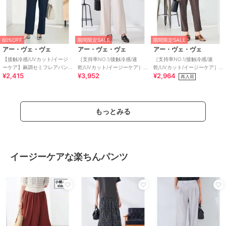
60%OFF
期間限定SALE
期間限定SALE
アー・ヴェ・ヴェ
アー・ヴェ・ヴェ
アー・ヴェ・ヴェ
【接触冷感/UVカット/イージ
［支持率NO.1/接触冷感/速
［支持率NO.1/接触冷感/速
ーケア】麻調セミフレアパン
乾/UVカット/イージーケア］
乾/UVカット/イージーケア］
¥2,415
¥3,952
¥2,964
ツ
スッキリ見えストレートパン
イージーテーパードパンツ
再入荷
ツ
【WEB限定】
もっとみる
イージーケアな楽ちんパンツ