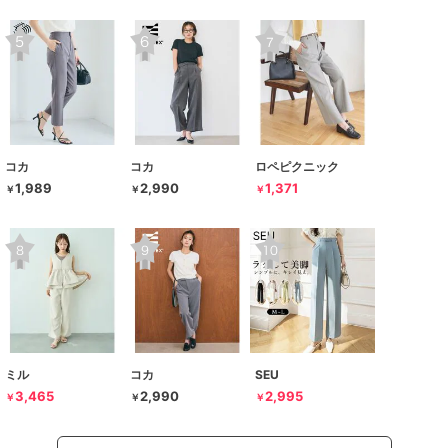
コカ
コカ
ロペピクニック
1,989
2,990
1,371
￥
￥
￥
ミル
コカ
SEU
3,465
2,990
2,995
￥
￥
￥