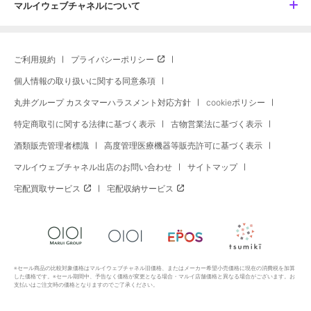
マルイウェブチャネルについて
ご利用規約
プライバシーポリシー
個人情報の取り扱いに関する同意条項
丸井グループ カスタマーハラスメント対応方針
cookieポリシー
特定商取引に関する法律に基づく表示
古物営業法に基づく表示
酒類販売管理者標識
高度管理医療機器等販売許可に基づく表示
マルイウェブチャネル出店のお問い合わせ
サイトマップ
宅配買取サービス
宅配収納サービス
※セール商品の比較対象価格はマルイウェブチャネル旧価格、またはメーカー希望小売価格に現在の消費税を加算
した価格です。※セール期間中、予告なく価格が変更となる場合・マルイ店舗価格と異なる場合がございます。お
支払いはご注文時の価格となりますのでご了承ください。