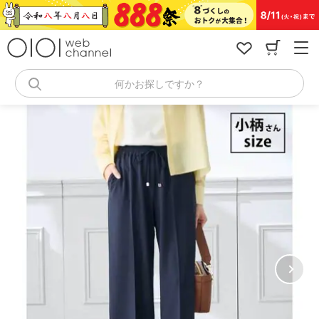
コ
ン
テ
ン
ツ
へ
何かお探しですか？
ス
キ
ッ
プ