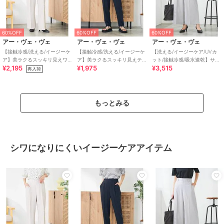
60%OFF
60%OFF
60%OFF
アー・ヴェ・ヴェ
アー・ヴェ・ヴェ
アー・ヴェ・ヴェ
【接触冷感/洗える/イージーケ
【接触冷感/洗える/イージーケ
【洗える/イージーケア/UVカ
ア】美ラクるスッキリ見えワ
ア】美ラクるスッキリ見えテ
ット/接触冷感/吸水速乾】サマ
¥2,195
¥1,975
¥3,515
イドパンツ
ーパードパンツ
ーストレッチクロップドパン
再入荷
ツ
もっとみる
シワになりにくいイージーケアアイテム