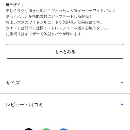
■デザイン
美しくラクな履き心地にこだわった大人気イージーワイドパンツ。
夏もうれしい多機能素材にアップデートし新登場！
程よい太さのワイドシルエットで美脚見え効果抜群です。
ウエストは総ゴム仕様でストレスフリー＆履き心地ラクチン。
お腹周りはギャザーで体型カバーが叶います。
センタープレスで脚長効果も◎
きちんと見えする素材でデイリーから通勤シーンまで重宝間違いな
し。
好みで選べるカラバリ＆ウエスト仕様＆シルエット！
■素材
真夏も重宝する接触冷感/UVカット/速乾機能付き。
履いても洗ってもしわが気にならないイージーケア。
サイズ
ご家庭の洗濯機で洗っていただけるので、ケアも楽チンです。
ストレッチ素材で履き心地抜群。
毛玉になりにくい素材を使用しています。
レビュー・口コミ
■コーディネート
カジュアルなスウェットやTシャツからフェミニンなニットやブラウ
スまで、着こなしの幅が広いアイテム。
ベーシックカラーは汎用性抜群でお仕事着に愛用している方も多数。