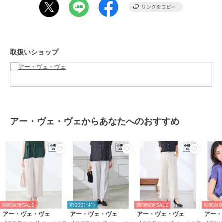
同素材ジャケット(K3JGD06089)やブラウス(K3BGD07049)との
セットアップ着用もきちんと感が出ておすすめです。
■支持率No.1パンツシリーズ
・イージーテーパードパンツ：K3LGD14049
取扱いショップ
・イージーワイドパンツ：K3LGD15049
・スッキリ見えストレートパンツ：K3LGD16049
・スッキリ見えワイドパンツ：K3LGD17049
■同素材シリーズ
・ハーフスリーブWジャケット：K3JGD06089
・アサVネックブラウス：K3BGD07049
アー・ヴェ・ヴェからあなたへのおすすめ
レギュラーサイズ：K2LGD15049
#小柄 #低身長 #小さいサイズ #XXSサイズ #3号サイズ #身長
148cm
#小柄女性にちょうどいい服
--------------------
着用シーズン
期間限定SALE
¥1000ｸｰﾎﾟﾝ
期間限定SALE
期間限定
春：〇 夏：◎ 秋：〇 冬：×
アー・ヴェ・ヴェ
アー・ヴェ・ヴェ
アー・ヴェ・ヴェ
アー