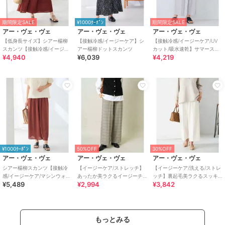
期間限定SALE
¥1000ｸｰﾎﾟﾝ
期間限定SALE
アー・ヴェ・ヴェ
アー・ヴェ・ヴェ
アー・ヴェ・ヴェ
【低身長サイズ】シアー楊柳
【接触冷感/イージーケア】シ
【接触冷感/イージーケア/UV
スカンツ【接触冷感/イージー
アー楊柳ドットスカンツ
カット/吸水速乾】サマースト
¥4,940
¥6,039
¥4,219
ケア/マシンウォッシャブル】
レッチワイドパンツ
¥1000ｸｰﾎﾟﾝ
50%OFF
30%OFF
アー・ヴェ・ヴェ
アー・ヴェ・ヴェ
アー・ヴェ・ヴェ
シアー楊柳スカンツ【接触冷
【イージーケア/ストレッチ】
【イージーケア/洗える/ストレ
感/イージーケア/マシンウォッ
あったか美ラクるイージーチ
ッチ】裏起毛美ラクるスッキ
¥5,489
¥2,994
¥3,842
シャブル】
ェックワイドパンツ
リ見えワイドパンツ
もっとみる