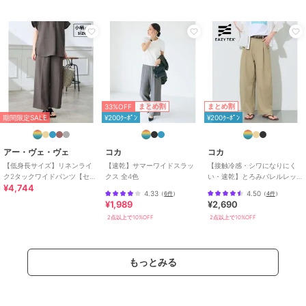
ブランド
アー・ヴェ・ヴェ
ショップ
アー・ヴェ・ヴェ
商品カテゴリ
パンツ
／
スラックス
性別タイプ
レディース
パンツ
／
スラックス
33%OFF
まとめ割
まとめ割
カラー
ネイビー、グリーン、ブルー、ベ
期間限定SALE
¥200ｸｰﾎﾟﾝ
¥200ｸｰﾎﾟﾝ
ージュ、ブラウン、ダークグレ
ー、ブラック
アー・ヴェ・ヴェ
コカ
コカ
サイズ
XXS
【低身長サイズ】リネンライ
【速乾】サマーワイドスラッ
【接触冷感・シワになりにく
ク2タックワイドパンツ【セッ
クス 全4色
い・速乾】とろみバレルレッ
素材
グリーン/ブルー/ネイビー/ベージ
¥4,744
トアップ対応/接触冷感/UVカ
グスラックス 全2色
4.33
4.50
（
6件
）
（
4件
）
ット/アンチピリ
ュ/ブラウン/ダークグレー/ブラッ
¥1,989
¥2,690
ク：55番色 レーヨン 70% ポリエ
2点以上で10%OFF
2点以上で10%OFF
ステル 28% ポリウレタン 2% 82番
色 表地 ポリエステル 94% ポリウ
レタン 6% 裏地 ポリエステル その
もっとみる
他 ポリエステル 94% ポリウレタ
ン 6%
商品のお取り扱い方法