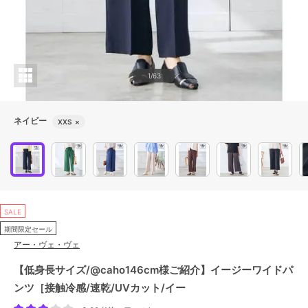
1/63
ネイビー
XXS
×
SALE
期間限定セール
アー・ヴェ・ヴェ
【低身長サイズ/@caho146cm様ご紹介】イージーワイドパ
ンツ［接触冷感/速乾/UVカット/イー