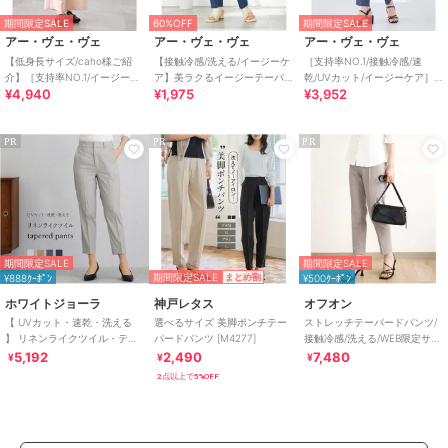
期間限定SALE
60%OFF
期間限定SALE
アー・ヴェ・ヴェ
アー・ヴェ・ヴェ
アー・ヴェ・ヴェ
【低身長サイズ/caho様ご紹
【接触冷感/洗える/イージーケ
［支持率NO.1/接触冷感/速
介】［支持率NO.1/イージーケ
ア】美ラクるイージーテーパ
乾/UVカット/イージーケア］
¥4,940
¥1,975
¥3,952
ア/ストレッチ］スッキリ見え
ードパンツ
イージーテーパードパンツ
ワイドパン
PR
PR
PR
期間限定SALE
期間限定SALE
期間限定SALE
¥888ｸｰﾎﾟﾝ
まとめ割
¥500ｸｰﾎﾟﾝ
ホワイトジョーラ
神戸レタス
オフオン
【 UVカット・速乾・洗える
選べるサイズ 美脚ポンチテー
ストレッチテーパードパンツ/
】 リネンライクツイル・テー
パードパンツ [M4277]
接触冷感/洗える/WEB限定サイ
パードパンツ
ズあり
5,192
2,490
7,480
¥
¥
¥
2点以上で5%OFF