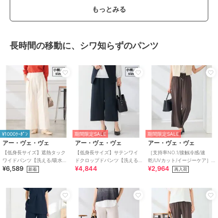
もっとみる
長時間の移動に、シワ知らずのパンツ
¥1000ｸｰﾎﾟﾝ
期間限定SALE
期間限定SALE
アー・ヴェ・ヴェ
アー・ヴェ・ヴェ
アー・ヴェ・ヴェ
【低身長サイズ】遮熱タック
【低身長サイズ】サテンワイ
［支持率NO.1/接触冷感/速
ワイドパンツ【洗える/吸水速
ドクロップドパンツ【洗える/
乾/UVカット/イージーケア］
¥6,589
¥4,844
¥2,964
乾/イージーケア/接触冷感】
速乾/毛玉になりにくい/イージ
イージーワイドパンツ【WEB
新着
再入荷
ーケア】
限定】