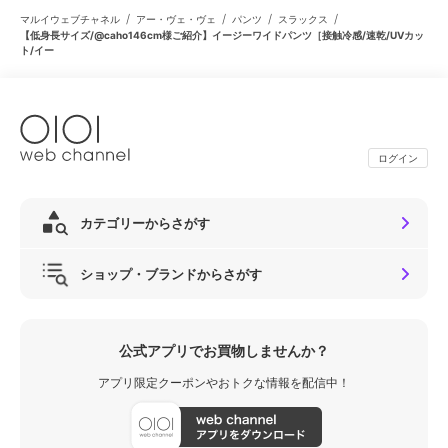
/
/
/
/
マルイウェブチャネル
アー・ヴェ・ヴェ
パンツ
スラックス
【低身長サイズ/@caho146cm様ご紹介】イージーワイドパンツ［接触冷感/速乾/UVカッ
ト/イー
ログイン
カテゴリーからさがす
ショップ・ブランドからさがす
公式アプリでお買物しませんか？
アプリ限定クーポンやおトクな情報を配信中！