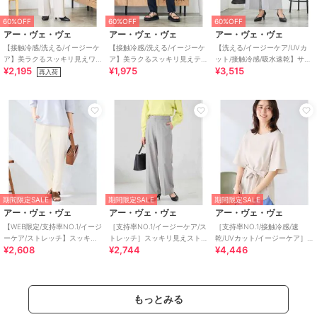
60%OFF
60%OFF
60%OFF
アー・ヴェ・ヴェ
アー・ヴェ・ヴェ
アー・ヴェ・ヴェ
【接触冷感/洗える/イージーケ
【接触冷感/洗える/イージーケ
【洗える/イージーケア/UVカ
ア】美ラクるスッキリ見えワ
ア】美ラクるスッキリ見えテ
ット/接触冷感/吸水速乾】サマ
¥2,195
¥1,975
¥3,515
イドパンツ
ーパードパンツ
ーストレッチクロップドパン
再入荷
ツ
期間限定SALE
期間限定SALE
期間限定SALE
アー・ヴェ・ヴェ
アー・ヴェ・ヴェ
アー・ヴェ・ヴェ
【WEB限定/支持率NO.1/イージ
［支持率NO.1/イージーケア/ス
［支持率NO.1/接触冷感/速
ーケア/ストレッチ】スッキリ
トレッチ］スッキリ見えスト
乾/UVカット/イージーケア］
¥2,608
¥2,744
¥4,446
見えテーパードパンツ
レートパンツ
浅Vネックブラウス
もっとみる