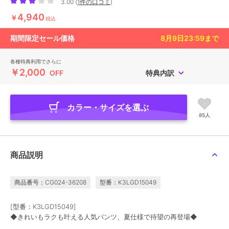
3.00
(
1件の口コミ
)
4,940
￥
税込
期間限定セール価格
8月9日23:59
まで
各種特典利用でさらに
￥2,000
OFF
特典内訳
カラー・サイズを選ぶ
85人
商品説明
商品番号：CG024-36208
型番：K3LGD15049
[型番：K3LGD15049]
◆きれいもラクも叶える人気パンツ、夏仕様で待望の再登場◆