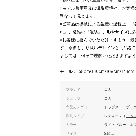
※商品単体でのお写真が実物に最も近い
※モデル着用写真は撮影環境や、お客様
異なって見えます。
※当商品は機械による生産の過程上、『
れ』、繊維の『混紡』、形やサイズに
※お客様に喜んでいただけますよう、最
す。今後もより良いデザインと商品を
ましては、何卒ご理解いただきますよ
モデル：158cm/160cm/169cm/173cm
ブランド
コカ
ショップ
コカ
商品カテゴリ
トップス
／
ブラ
性別タイプ
レディース
(
トッ
カラー
ライトブルー、ホ
サイズ
S,M,L