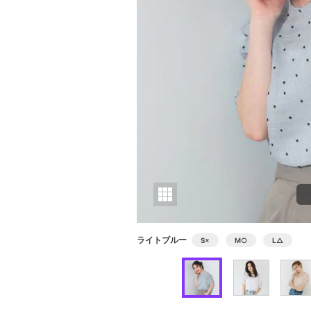
ライトブルー
S
×
M
○
L
△