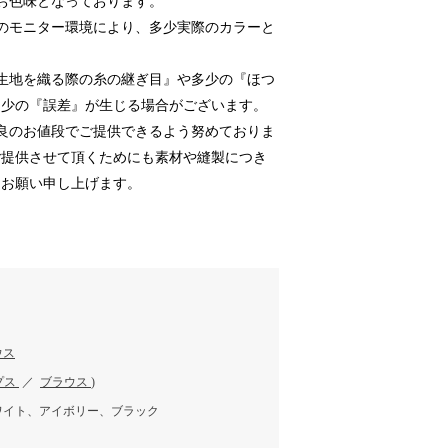
お色味となっております。
のモニター環境により、多少実際のカラーと
生地を織る際の糸の継ぎ目』や多少の『ほつ
多少の『誤差』が生じる場合がございます。
良のお値段でご提供できるよう努めておりま
ご提供させて頂くためにも素材や縫製につき
うお願い申し上げます。
ウス
プス
／
ブラウス
)
ワイト、アイボリー、ブラック