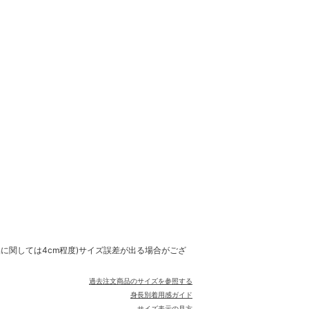
品に関しては4cm程度)サイズ誤差が出る場合がござ
過去注文商品のサイズを参照する
身長別着用感ガイド
サイズ表示の見方