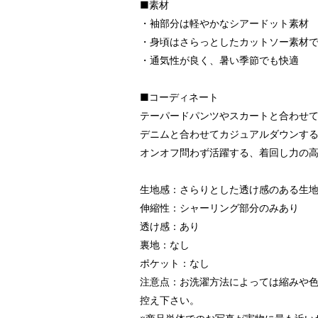
■素材
・袖部分は軽やかなシアードット素材
・身頃はさらっとしたカットソー素材
・通気性が良く、暑い季節でも快適
■コーディネート
テーパードパンツやスカートと合わせ
デニムと合わせてカジュアルダウンす
オンオフ問わず活躍する、着回し力の
生地感：さらりとした透け感のある生
伸縮性：シャーリング部分のみあり
透け感：あり
裏地：なし
ポケット：なし
注意点：お洗濯方法によっては縮みや
控え下さい。