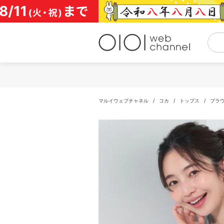
コ
ン
テ
ン
ツ
へ
ス
キ
ッ
プ
マルイウェブチャネル
/
コカ
/
トップス
/
ブラ