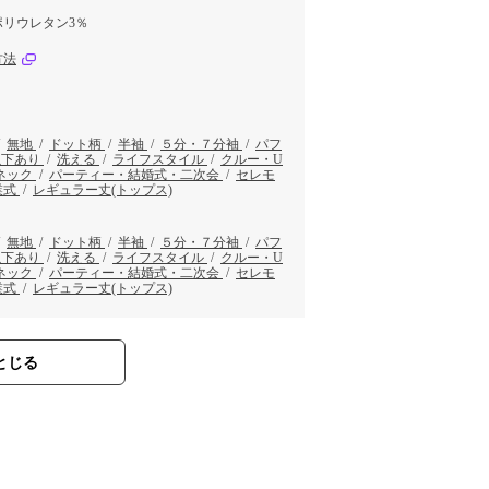
ポリウレタン3％
方法
/
無地
/
ドット柄
/
半袖
/
５分・７分袖
/
パフ
以下あり
/
洗える
/
ライフスタイル
/
クルー・U
ネック
/
パーティー・結婚式・二次会
/
セレモ
業式
/
レギュラー丈(トップス)
/
無地
/
ドット柄
/
半袖
/
５分・７分袖
/
パフ
以下あり
/
洗える
/
ライフスタイル
/
クルー・U
ネック
/
パーティー・結婚式・二次会
/
セレモ
業式
/
レギュラー丈(トップス)
とじる