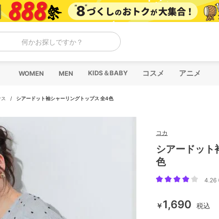
何かお探しですか？
コスメ
アニメ
KIDS＆BABY
WOMEN
MEN
ウス
/
シアードット袖シャーリングトップス 全4色
コカ
シアードット
色
4.26 
1,690
￥
税込