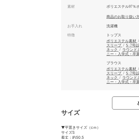
素材
ポリエステル97％
商品のお取り扱い
お手入れ
洗濯機
特徴
トップス
ポリエステル素材
スリーブ
/
S･7号
ネック
/
ラウンド
ニー・入学式・卒
ブラウス
ポリエステル素材
スリーブ
/
S･7号
ネック
/
ラウンド
ニー・入学式・卒
サイズ
▼平置きサイズ（cｍ）
サイズS
着丈：約50.5