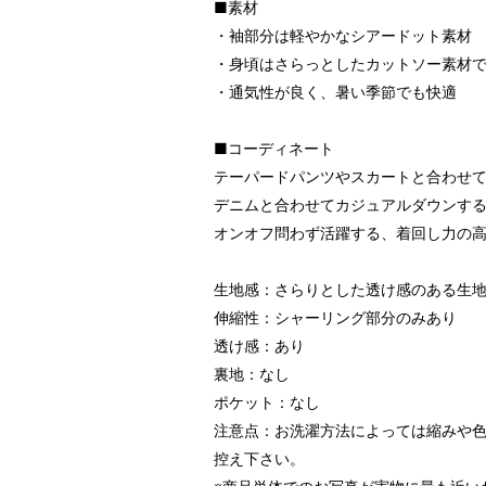
■素材
・袖部分は軽やかなシアードット素材
・身頃はさらっとしたカットソー素材
・通気性が良く、暑い季節でも快適
■コーディネート
テーパードパンツやスカートと合わせ
デニムと合わせてカジュアルダウンす
オンオフ問わず活躍する、着回し力の
生地感：さらりとした透け感のある生
伸縮性：シャーリング部分のみあり
透け感：あり
裏地：なし
ポケット：なし
注意点：お洗濯方法によっては縮みや
控え下さい。