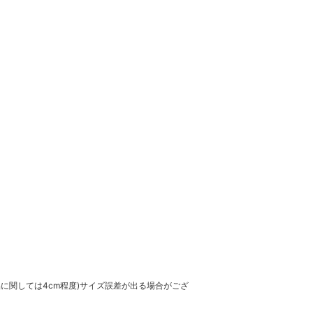
品に関しては4cm程度)サイズ誤差が出る場合がござ