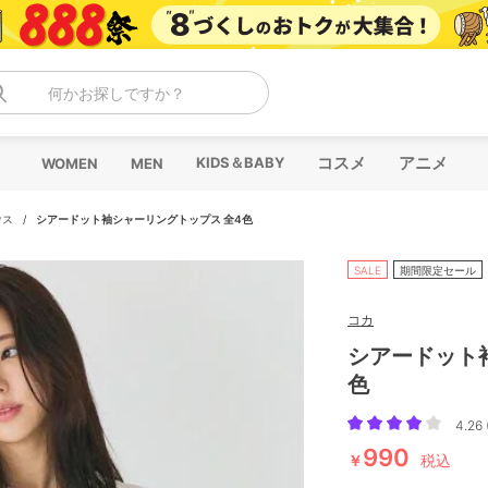
何かお探しですか？
コスメ
アニメ
KIDS＆BABY
WOMEN
MEN
ウス
/
シアードット袖シャーリングトップス 全4色
SALE
期間限定セール
コカ
シアードット
色
4.26 
990
￥
税込