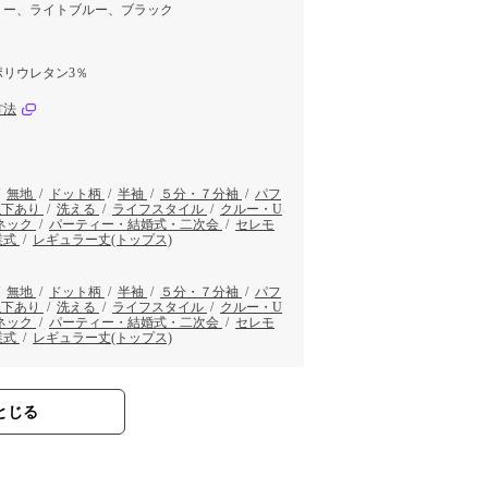
リー、ライトブルー、ブラック
ポリウレタン3％
方法
/
無地
/
ドット柄
/
半袖
/
５分・７分袖
/
パフ
以下あり
/
洗える
/
ライフスタイル
/
クルー・U
ネック
/
パーティー・結婚式・二次会
/
セレモ
業式
/
レギュラー丈(トップス)
/
無地
/
ドット柄
/
半袖
/
５分・７分袖
/
パフ
以下あり
/
洗える
/
ライフスタイル
/
クルー・U
ネック
/
パーティー・結婚式・二次会
/
セレモ
業式
/
レギュラー丈(トップス)
とじる