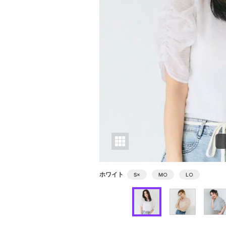
ホワイト
S
×
M
○
L
○