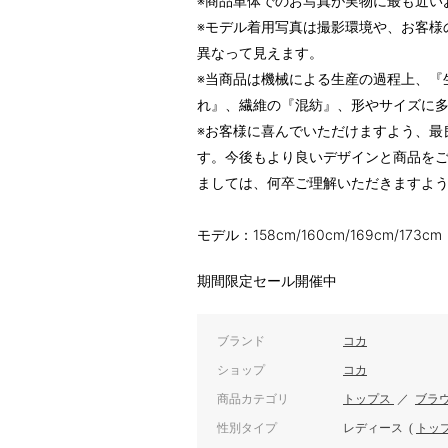
※商品単体でのお写真が実物に最も近い
※モデル着用写真は撮影環境や、お客様
異なって見えます。
※当商品は機械による生産の過程上、『
れ』、繊維の『混紡』、形やサイズに
※お客様に喜んでいただけますよう、最
す。今後もより良いデザインと商品を
ましては、何卒ご理解いただきますよ
モデル：158cm/160cm/169cm/173cm
期間限定セール開催中
ブランド
コカ
ショップ
コカ
商品カテゴリ
トップス
／
ブラ
性別タイプ
レディース
(
トッ