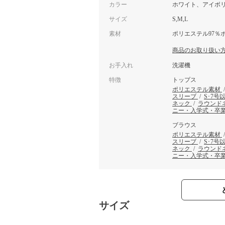
カラー
ホワイト、アイボ
サイズ
S,M,L
素材
ポリエステル97％
商品のお取り扱い
お手入れ
洗濯機
特徴
トップス
ポリエステル素材
スリーブ
/
S･7号
ネック
/
ラウンド
ニー・入学式・卒
ブラウス
ポリエステル素材
スリーブ
/
S･7号
ネック
/
ラウンド
ニー・入学式・卒
サイズ