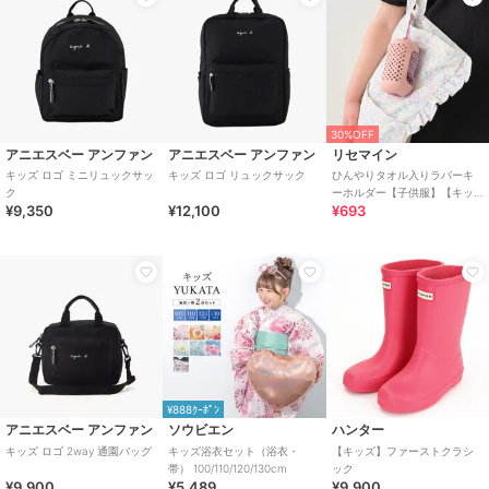
30%OFF
アニエスベー アンファン
アニエスベー アンファン
リセマイン
キッズ ロゴ ミニリュックサッ
キッズ ロゴ リュックサック
ひんやりタオル入りラバーキ
ク
ーホルダー【子供服】【キッ
¥9,350
¥12,100
¥693
ズ】【女の子】
¥888ｸｰﾎﾟﾝ
アニエスベー アンファン
ソウビエン
ハンター
キッズ ロゴ 2way 通園バッグ
キッズ浴衣セット（浴衣・
【キッズ】ファーストクラシ
帯） 100/110/120/130cm
ック
¥9,900
¥5,489
¥9,900