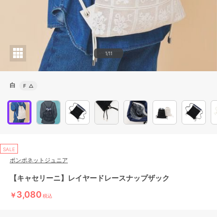
1/11
白
F
△
SALE
ポンポネットジュニア
【キャセリーニ】レイヤードレースナップザック
3,080
￥
税込