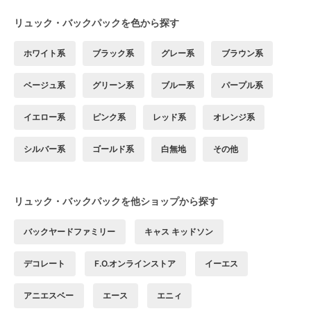
リュック・バックパックを色から探す
ホワイト系
ブラック系
グレー系
ブラウン系
ベージュ系
グリーン系
ブルー系
パープル系
イエロー系
ピンク系
レッド系
オレンジ系
シルバー系
ゴールド系
白無地
その他
リュック・バックパックを他ショップから探す
バックヤードファミリー
キャス キッドソン
デコレート
F.O.オンラインストア
イーエス
アニエスベー
エース
エニィ