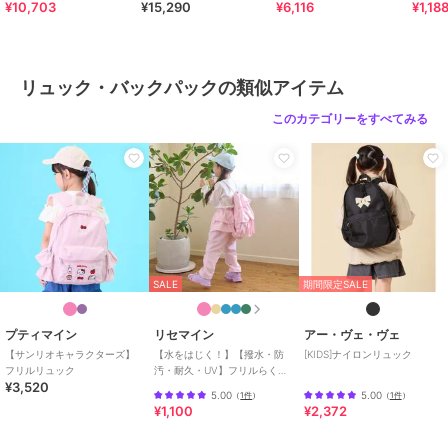
¥10,703
¥15,290
¥6,116
¥1,18
リュック・バックパックの類似アイテム
このカテゴリーをすべてみる
SALE
期間限定SALE
プティマイン
リセマイン
アー・ヴェ・ヴェ
【サンリオキャラクターズ】
【水をはじく！】【撥水・防
[KIDS]ナイロンリュック
フリルリュック
汚・耐久・UV】フリルらくら
¥3,520
くナップ【子供服】【キッ
5.00
5.00
（
1件
）
（
1件
）
ズ】【女の子】
¥1,100
¥2,372