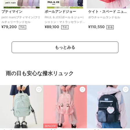
プティマイン
ポールアンドジョー
ケイト・スペード ニューヨーク キッズ
petit main(プティマイン)フリ
PAUL & JOE(ポール & ジョー)
ボウチャームランドセル
ルチェリーランドセル
シャトン・マトラッセランド
¥79,200
¥89,100
¥110,550
セル
予約
予約
新着
もっとみる
雨の日も安心な撥水リュック
30%OFF