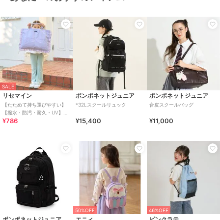
SALE
リセマイン
ポンポネットジュニア
ポンポネットジュニア
【たためて持ち運びやすい】
*32Lスクールリュック
合皮スクールバッグ
【撥水・防汚・耐久・UV】リ
¥786
¥15,400
¥11,000
ボン付きフリルレッスンバッ
ク【子供服】【キッズ
50%OFF
46%OFF
ポンポネットジュニア
エニィ
ピンクラテ