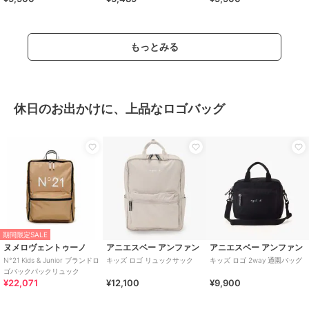
もっとみる
休日のお出かけに、上品なロゴバッグ
期間限定SALE
ヌメロヴェントゥーノ
アニエスベー アンファン
アニエスベー アンファン
N°21 Kids & Junior ブランドロ
キッズ ロゴ リュックサック
キッズ ロゴ 2way 通園バッグ
ゴバックパックリュック
¥22,071
¥12,100
¥9,900