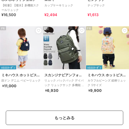
【軽量】【撥水】多機能スク
カップケーキリュック
ナップサック
ールリュック
¥16,500
¥2,494
¥1,613
PR
PR
PR
¥888ｸｰﾎﾟﾝ
¥888ｸｰﾎﾟﾝ
ミキハウス ホットビスケッツ
スカンジナビアンフォレスト
ミキハウス ホットビスケッツ
顔ドン デニム ベビーリュック
リュック バックパック デイパ
カラフルビーンズ 総柄リュッ
ック リュックサック 多機能 レ
ク Sサイズ
11,000
¥
ディース 通勤 通学 マザーズリ
6,930
9,900
¥
¥
ュック
もっとみる