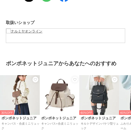
サイズ
F
素材
本体表側：ポリエステル
本体裏側：ポリエステル
取扱いショップ
別布：ポリエステル
別布：キュプラ
別布：ポリウレタン
タブ部分：合成皮革
商品のお取り扱い方法
お手入れ
洗濯方法は商品タグをご確認くだ
ポンポネットジュニアからあなたへのおすすめ
さい
原産国
中国
30%OFF
60%OFF
60%OF
ポンポネットジュニア
ポンポネットジュニア
ポンポネットジュニア
ポン
キャンバス・合皮ミニリュッ
キャンバス×合皮ミニリュッ
キルトデザインバケツ型リュ
ふわり
ク
ク
ック
ーム