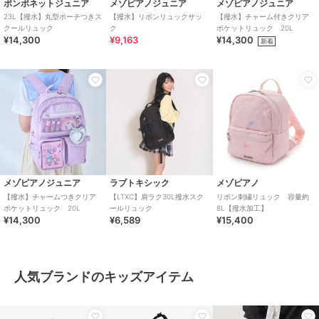
ポンポネットジュニア
メゾピアノジュニア
メゾピアノジュニア
23L【撥水】丸型ポーチつきス
【撥水】リボンリュックサッ
【撥水】チャーム付きクリア
クールリュック
ク
ポケットリュック 20L
¥14,300
¥9,163
¥14,300
新着
メゾピアノジュニア
ラブトキシック
メゾピアノ
【撥水】チャームつきクリア
【LTXC】肩ラク30L撥水スク
リボン刺繍リュック 容量約
ポケットリュック 20L
ールリュック
8L【撥水加工】
¥14,300
¥6,589
¥15,400
人気ブランドのキッズアイテム