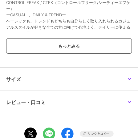
CONTROL FREAK / CTFK（コントロールフリーク/シーティーエフケ
ー）
ーCASUAL ， DAILY & TRENDー
ベーシックも、トレンドもどちらも自分らしく取り入れられるカジュ
アルスタイルが好きな全ての方に向けて心地よく、デイリーに使える
アイテムを提案します。
コアターゲット層 20代後半～30代
≪重さ≫F／約170g
サイズ
ブランド
ポンポネットジュニア
ショップ
ナルミヤオンライン
商品カテゴリ
バッグ
／
リュック・バックパッ
レビュー・口コミ
ク
性別タイプ
ガールズ
バッグ
／
リュック・バックパッ
ク
カラー
黒、白