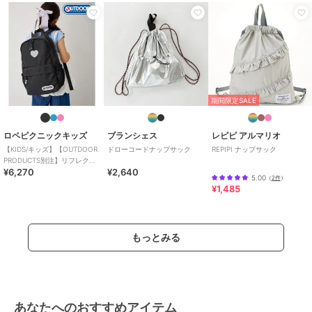
期間限定SALE
ロペピクニックキッズ
ブランシェス
レピピ アルマリオ
【KIDS/キッズ】【OUTDOOR
ドローコードナップサック
REPIPI ナップサック
PRODUCTS別注】リフレクタ
¥6,270
¥2,640
ー付リュック 16L
5.00
（
2件
）
¥1,485
もっとみる
あなたへのおすすめアイテム