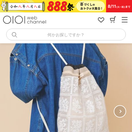
コ
ン
テ
ン
ツ
へ
何かお探しですか？
ス
キ
ッ
プ