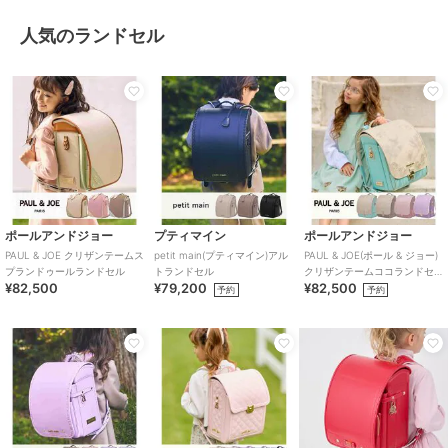
人気のランドセル
ポールアンドジョー
プティマイン
ポールアンドジョー
PAUL & JOE クリザンテームス
petit main(プティマイン)アル
PAUL & JOE(ポール & ジョー)
プランドゥールランドセル
トランドセル
クリザンテームココランドセ
¥82,500
¥79,200
¥82,500
ル
予約
予約