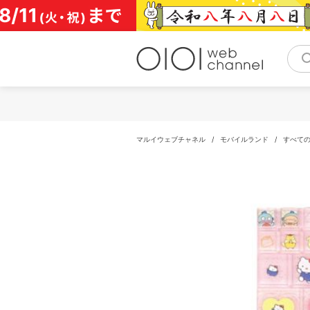
コ
ン
テ
ン
ツ
へ
ス
キ
ッ
プ
マルイウェブチャネル
/
モバイルランド
/
すべて