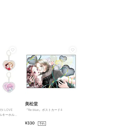
美松堂
I LOVE
『Re:blue』ポストカード4
ルキーホル
¥330
予約