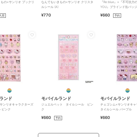
もの×サンリオ プックリ
なんでもいきもの×サンリオ クリスタ
『Re:blue』×『不可抗力のI
ルシール (A)
YOU』ブラインド缶バッ
¥770
¥660
入荷
予約
ランド
モバイルランド
モバイルランド
×サンリオキャラクターズ
ジュエルペット タイルシール ピン
チェゴシム×サンリオキャ
 ピンク
ク
タイルシール パープル
¥660
¥660
予約