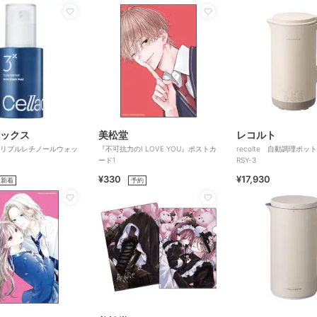
ックス
美松堂
レコルト
x トリプルレチノールウォッ
『不可抗力のI LOVE YOU』ポストカ
recolte 自動調理ポ
ード1
RSY-3
¥330
¥17,930
新着
予約