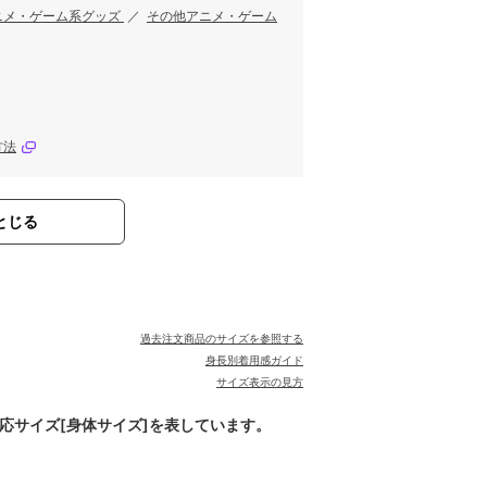
ニメ・ゲーム系グッズ
／
その他アニメ・ゲーム
方法
とじる
過去注文商品のサイズを参照する
身長別着用感ガイド
サイズ表示の見方
対応サイズ[身体サイズ]を表しています。