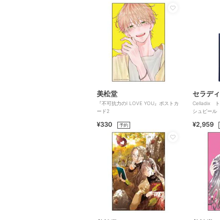
美松堂
セラディ
『不可抗力のI LOVE YOU』ポストカ
Celladi
ード2
シュピール
¥330
¥2,959
予約