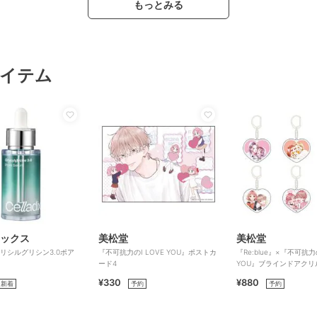
もっとみる
イテム
ックス
美松堂
美松堂
x グリシルグリシン3.0ポア
『不可抗力のI LOVE YOU』ポストカ
『Re:blue』×『不可抗力の
ード4
YOU』ブラインドアクリ
ダー（全6種）
¥330
¥880
新着
予約
予約