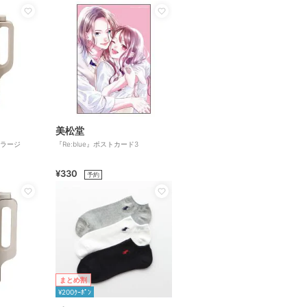
美松堂
ットラージ
『Re:blue』ポストカード3
¥330
予約
まとめ割
¥200ｸｰﾎﾟﾝ