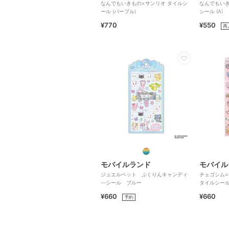
なんでもいきもの×サンリオ タイルシ
なんでもいき
ール (パープル)
シール (A)
¥770
¥550
再
モバイルランド
モバイル
ジュエルペット ぷくりんキャンディ
チェゴシム
―シール ブルー
タイルシール
¥660
¥660
予約