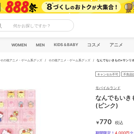
何かお探しですか？
コスメ
アニメ
KIDS＆BABY
WOMEN
MEN
のその他アニメ・ゲーム系グッズ
/
その他アニメ・ゲーム系グッズ
/
なんでもいきもの×サンリオ 
キャンセル不可
不良品
モバイルランド
なんでもいき
(ピンク)
770
￥
税込
期間限定！
4,000円
ク