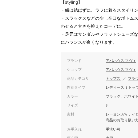
【styling】
・紐は結ばずに、ラフに着るスタイリ
・スラックスなどの少し辛口なボトム
わせると甘さを抑えたコーデに。
・足元はサンダルやフラットシューズ
にバランスが良くなります。
ブランド
アバハウス マヴィ
ショップ
アバハウス マヴィ
商品カテゴリ
トップス
／
ブラ
性別タイプ
レディース
(
トッ
カラー
ブラック、ホワイ
サイズ
F
素材
レーヨン56% ナイロ
商品のお取り扱い
お手入れ
手洗い可