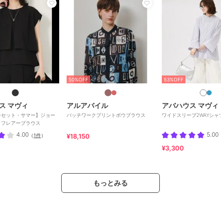
50%OFF
53%OFF
ス マヴィ
アルアバイル
アバハウス マヴィ
カセット・サマー】ジョー
パッチワークプリントボウブラウス
ワイドスリーブ2WAYシャ
クフレアーブラウス
4.00
5.00
（
1件
）
¥18,150
¥3,300
もっとみる