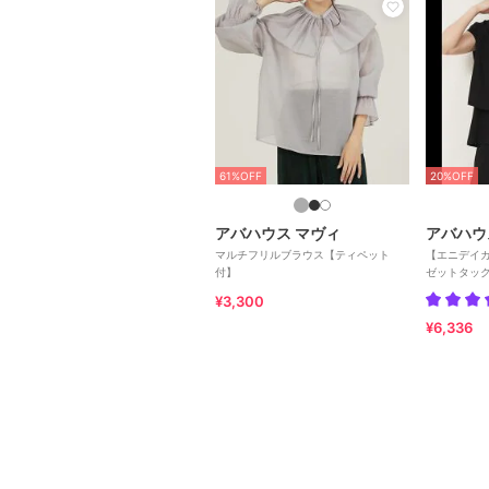
61%OFF
20%OFF
アバハウス マヴィ
アバハウ
マルチフリルブラウス【ティペット
【エニデイ
付】
ゼットタッ
¥3,300
¥6,336