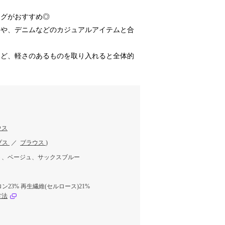
ングがおすすめ◎
スや、デニムなどのカジュアルアイテムと合
など、軽さのあるものを取り入れると全体的
ウス
プス
／
ブラウス
)
ト、ベージュ、サックスブルー
ン23% 再生繊維(セルロース)21%
方法