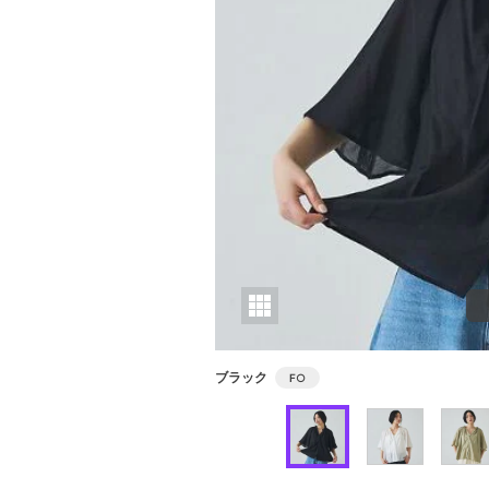
ブラック
F
○