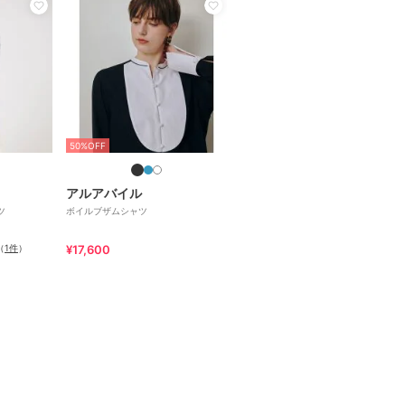
50%OFF
アルアバイル
ツ
ボイルブザムシャツ
（
1件
）
¥17,600