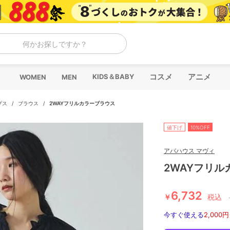
何かお探しですか？
コスメ
アニメ
KIDS＆BABY
WOMEN
MEN
プス
/
ブラウス
/
2WAYフリルカラーブラウス
値下げ
10%OFF
アバハウス マヴィ
2WAYフリル
6,732
￥
税込
今すぐ使える
2,000円