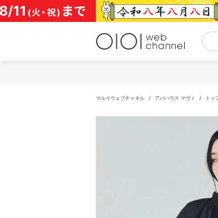
コ
ン
テ
ン
ツ
へ
ス
キ
ッ
プ
マルイウェブチャネル
/
アバハウス マヴィ
/
トッ