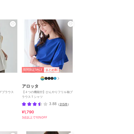
期間限定SALE
まとめ割
アロッタ
グブラウス
【４つの機能付】ひんやりフリル袖ブ
ラウスＴシャツ
3.88
（
315件
）
¥1,790
3点以上で10%OFF