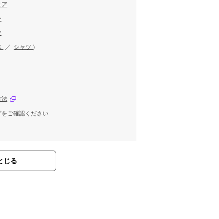
ニア
ン
ツ
ス
／
シャツ
)
方法
グをご確認ください
とじる