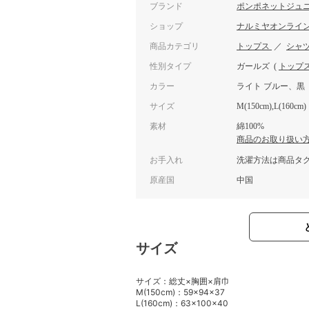
ブランド
ポンポネットジュ
ショップ
ナルミヤオンライ
商品カテゴリ
トップス
／
シャ
性別タイプ
ガールズ
(
トップ
カラー
ライト ブルー、黒
サイズ
M(150cm),L(160cm)
素材
綿100%
商品のお取り扱い
お手入れ
洗濯方法は商品タ
原産国
中国
サイズ
サイズ：総丈×胸囲×肩巾
M(150cm)：59×94×37
L(160cm)：63×100×40