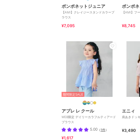
ポンポネットジュニア
ポンポネ
【AMI】クレイジースタンドカラーブ
【AMI】フ
ラウス
¥7,095
¥8,745
期間限定SALE
アプレ レ クール
エニィ
WEB限定 デイリーカラフルティアード
肩あきドッキ
ブラウス
5.00
（
1件
）
¥3,490
¥1,617