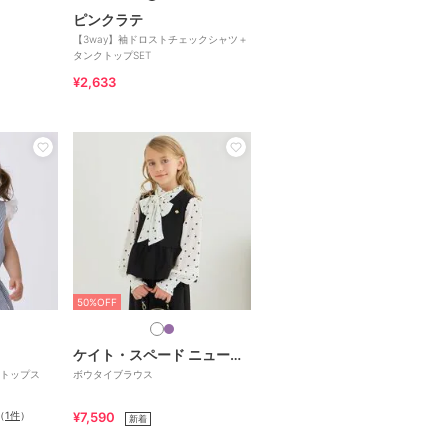
ピンクラテ
【3way】袖ドロストチェックシャツ＋
タンクトップSET
¥2,633
50%OFF
ケイト・スペード ニューヨーク キッズ
トップス
ボウタイブラウス
（
1件
）
¥7,590
新着