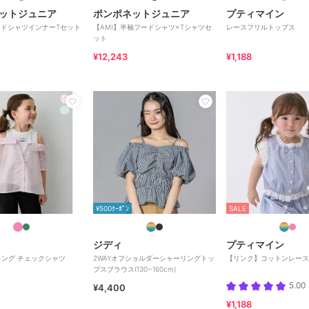
ットジュニア
ポンポネットジュニア
プティマイン
ードシャツインナーTセット
【AMI】半袖フードシャツ×Tシャツセ
レースフリルトップス
ット
¥12,243
¥1,188
¥500ｸｰﾎﾟﾝ
SALE
ジディ
プティマイン
ング チェックシャツ
2WAYオフショルダーシャーリングトッ
【リンク】コットンレース
プスブラウス(130~160cm)
5.00
¥4,400
¥1,188