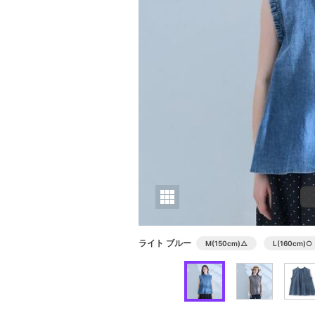
ライト ブルー
M(150cm)
△
L(160cm)
○