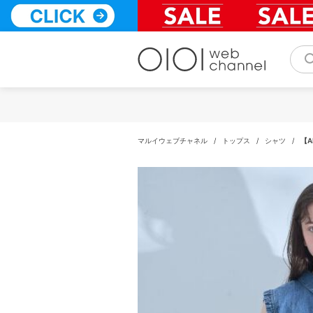
コ
ン
テ
ン
ツ
へ
ス
キ
ッ
プ
マルイウェブチャネル
/
トップス
/
シャツ
/
【