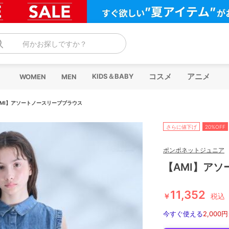
何かお探しですか？
コスメ
アニメ
KIDS＆BABY
WOMEN
MEN
AMI】アソートノースリーブブラウス
さらに値下げ
20%OFF
ポンポネットジュニア
【AMI】ア
11,352
￥
税込
今すぐ使える
2,000円