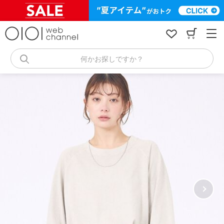
コ
ン
テ
ン
ツ
へ
何かお探しですか？
ス
キ
ッ
プ