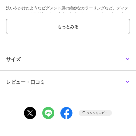
洗いをかけたようなピグメント風の絶妙なカラーリングなど、ディテ
ールにまでこだわり抜いた、大人のためのカジュアルトップスです。
【styling】
・センタープレス入りのスラックスやスカートと合わせると、カジュ
アルを抑えたスタイリングに。
・物足りなさを感じるときは、シャツを腰巻きするアレンジもおすす
めです。
・前裾を軽くインするとバランスよくまとまるので、ぜひお試しくだ
サイズ
さい。
レビュー・口コミ
ブランド
アバハウス マヴィ
ショップ
アバハウス マヴィ
商品カテゴリ
トップス
／
Tシャツ・カットソ
ー
性別タイプ
レディース
トップス
／
Tシャツ・カットソ
ー