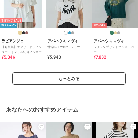
期間限定SALE
¥888ｸｰﾎﾟﾝ
20%OFF
ラビアンジェ
アバハウス マヴィ
アバハウス マヴィ
【好機能】エアリードライシ
甘編み天竺ロゴTシャツ
ラグランプリントプルオーバ
リーズ｜フリル切替プルオー
ー
¥5,346
¥5,940
¥7,832
バー
もっとみる
あなたへのおすすめアイテム