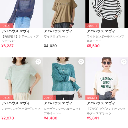
10%OFF
26%OFF
アバハウス マヴィ
アバハウス マヴィ
アバハウス マヴィ
【再登場！】シアーニットプ
ワイドロゴTシャツ
ライトダンボールドルマンプ
ルオーバー
ルオーバー
¥6,237
¥4,620
¥5,500
10%OFF
20%OFF
10%OFF
アバハウス マヴィ
アバハウス マヴィ
アバハウス マヴィ
シャーリングボーダーTシャツ
ローゲージシースルーニット
【2WAY】ピグメントオフショ
プルオーバー
ルダーロゴTシャツ
¥2,970
¥4,400
¥5,841