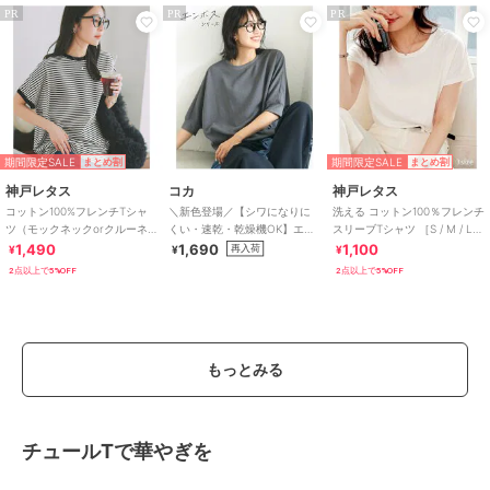
PR
PR
PR
期間限定SALE
期間限定SALE
まとめ割
まとめ割
神戸レタス
コカ
神戸レタス
コットン100%フレンチTシャ
＼新色登場／【シワになりに
洗える コットン100％フレンチ
ツ（モックネックorクルーネ
くい・速乾・乾燥機OK】エン
スリーブTシャツ ［S / M / L］
ック） [C4819]
ボスドルマントップス 全5色
[C5106]
1,490
1,690
1,100
再入荷
¥
¥
¥
2点以上で5%OFF
2点以上で5%OFF
もっとみる
チュールTで華やぎを