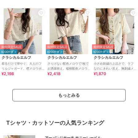
期間限定SALE
期間限定SALE
期間限定SALE
¥200ｸｰﾎﾟﾝ
¥200ｸｰﾎﾟﾝ
¥200ｸｰﾎﾟﾝ
クラシカルエルフ
クラシカルエルフ
クラシカルエルフ
着るだけで華やぐ、大人のフ
さりげない配色メロウで1枚で
小さめ刺繍の上品さで、ラフ
リルジャガード。襟メロウボ
お洒落映え。楊柳配色メロウ
なのにきれい見え。胸刺繍メ
¥2,198
¥2,418
¥1,870
ーダー見えフリルカットソー
トップス (半袖)
ロウワッフルカーディガン
（半袖）
（半袖）
もっとみる
Tシャツ・カットソーの人気ランキング
アーバンリサーチ サニーレーベル