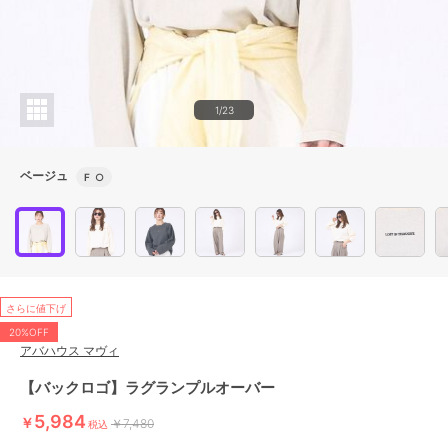
1/23
ベージュ
F
○
さらに値下げ
20%OFF
アバハウス マヴィ
【バックロゴ】ラグランプルオーバー
5,984
￥
￥7,480
税込