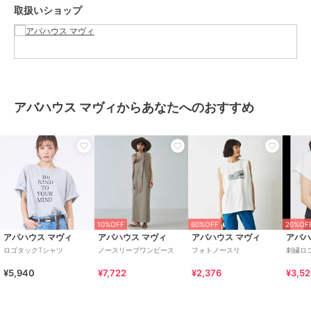
カラー
ベージュ、オフホワイト、チャコ
取扱いショップ
ールグレー
サイズ
F
素材
コットン100%
商品のお取り扱い方法
原産国
中国
アバハウス マヴィからあなたへのおすすめ
10%OFF
60%OFF
20%OF
アバハウス マヴィ
アバハウス マヴィ
アバハウス マヴィ
アバハ
ロゴタックTシャツ
ノースリーブワンピース
フォトノースリ
刺繍ロ
¥5,940
¥7,722
¥2,376
¥3,5