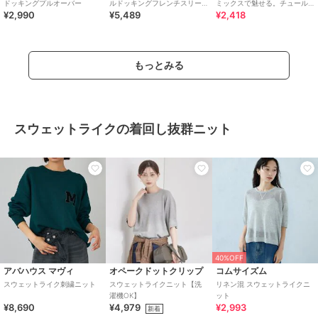
ドッキングプルオーバー
ルドッキングフレンチスリー
ミックスで魅せる。チュール
¥2,990
¥5,489
¥2,418
ブ/UVケア
ドッキング配色ステッチトッ
プス（半袖）
もっとみる
スウェットライクの着回し抜群ニット
40%OFF
アバハウス マヴィ
オペークドットクリップ
コムサイズム
スウェットライク刺繍ニット
スウェットライクニット【洗
リネン混 スウェットライクニ
濯機OK】
ット
¥8,690
¥4,979
¥2,993
新着