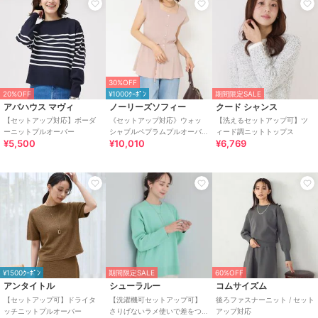
30%OFF
20%OFF
¥1000ｸｰﾎﾟﾝ
期間限定SALE
アバハウス マヴィ
ノーリーズソフィー
クード シャンス
【セットアップ対応】ボーダ
《セットアップ対応》ウォッ
【洗えるセットアップ可】ツ
ーニットプルオーバー
シャブルペプラムプルオーバ
ィード調ニットトップス
¥5,500
¥10,010
¥6,769
ー
¥1500ｸｰﾎﾟﾝ
期間限定SALE
60%OFF
アンタイトル
シューラルー
コムサイズム
【セットアップ可】ドライタ
【洗濯機可セットアップ可】
後ろファスナーニット / セット
ッチニットプルオーバー
さりげないラメ使いで差をつ
アップ対応