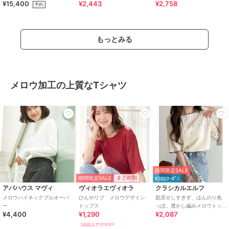
¥15,400
¥2,443
¥2,758
ける クルーネックニット
予約
もっとみる
メロウ加工の上質なTシャツ
期間限定SALE
期間限定SALE
まとめ割
¥200ｸｰﾎﾟﾝ
アバハウス マヴィ
ヴィオラエヴィオラ
クラシカルエルフ
メロウハイネックプルオーバ
ひんやリブ メロウデザイン
肌見せしすぎず、ほんのり色
ー
トップス
っぽ。透かし編みメロウトッ
¥4,400
¥1,290
¥2,087
プスカットソー（半袖）
3点以上で10%OFF