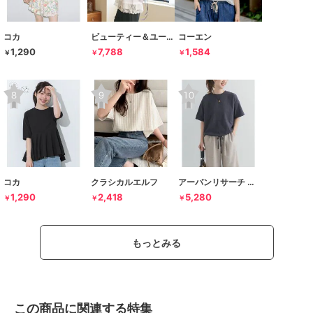
コカ
ビューティー＆ユース ユナイテッドアローズ
コーエン
1,290
7,788
1,584
￥
￥
￥
コカ
クラシカルエルフ
アーバンリサーチ ドアーズ
1,290
2,418
5,280
￥
￥
￥
もっとみる
この商品に関連する特集