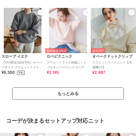
期間限定SALE
40%OFF
スローブ イエナ
ロペピクニック
オペークドットクリップ
《WEB限定/追加予約》オーバ
スウェットライク刺繍ニット
スウェットライクニット【洗
ーサイズ スウェットライクニ
プルオーバー/リンクコーデ
濯機OK】
¥9,350
¥2,195
¥2,687
ット
予約
もっとみる
コーデが決まるセットアップ対応ニット