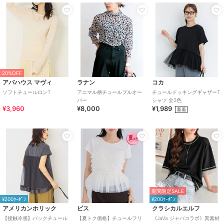
20%OFF
アバハウス マヴィ
ラナン
コカ
ソフトチュールロンT
アニマル柄チュールプルオー
チュールドッキングギャザーT
バー
シャツ 全2色
¥3,960
¥8,000
¥1,989
新着
期間限定SALE
¥200ｸｰﾎﾟﾝ
¥200ｸｰﾎﾟﾝ
アメリカンホリック
ビス
クラシカルエルフ
【接触冷感】バックチュール
【夏トク価格】チュールフリ
《JaVa ジャバコラボ》異素材