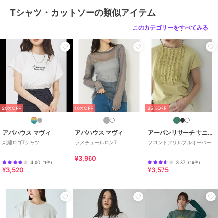
Tシャツ・カットソーの類似アイテム
このカテゴリーをすべてみる
20%OFF
10%OFF
35%OFF
アバハウス マヴィ
アバハウス マヴィ
アーバンリサーチ サニーレーベル
刺繍ロゴTシャツ
ラメチュールロンT
フロントフリルプルオーバー
¥3,960
4.00
3.87
（
1件
）
（
16件
）
¥3,520
¥3,575