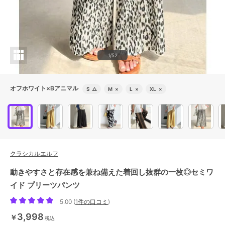
1/52
オフホワイト×Bアニマル
S
△
M
×
L
×
XL
×
クラシカルエルフ
動きやすさと存在感を兼ね備えた着回し抜群の一枚◎セミワ
イド プリーツパンツ
5.00
(
1件の口コミ
)
3,998
￥
税込