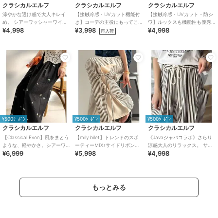
クラシカルエルフ
クラシカルエルフ
クラシカルエルフ
涼やかな透け感で大人キレイ
【接触冷感・UVカット機能付
【接触冷感・UVカット・防シ
め。 シアーワッシャーワイド
き】コーデの主役にもってこ
ワ】ルックスも機能性も優秀♪
¥4,998
¥3,998
¥4,998
イージーパンツ
いの一本！紐付き総柄スリム
ギャザーワイドストレートイ
再入荷
イージーパンツ
ージーパンツ
¥500ｸｰﾎﾟﾝ
¥500ｸｰﾎﾟﾝ
¥500ｸｰﾎﾟﾝ
クラシカルエルフ
クラシカルエルフ
クラシカルエルフ
【Classical Evon】風をまとう
【mily bilet】トレンドのスポ
《Javaジャバコラボ》さらり
ような、軽やかさ。シアーワ
ーティーMIX♪サイドリボンタ
涼感大人のリラックス。 サッ
¥6,999
¥5,998
¥4,998
ッシャー小花柄刺繍イージー
イ 切り替えイージーパンツ
カー素材ビックポケットイー
パンツ
ジーパンツ
もっとみる