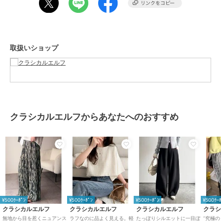
■fabric
伸縮性があり、ゆとりのあるシルエットで動きやすい着用感です。
……………………
取扱いショップ
透け感：若干
厚さ：普通
伸縮性：ややあり
裏地：なし
ポケット：なし
洗濯方法：洗濯機可
……………………
クラシカルエルフからあなたへのおすすめ
※詳しいお手入れ方法は商品タグをご参照ください。
※ネットに入れてのお洗濯をお勧めいたします
■coordinate
この１枚でコーデに悩まず穿くだけでお洒落になれる万能アイテム♪
主役級の存在感を放つデザインなので、シンプルにシャツと合わせて
も華やかに決まります☆
ロゴTで合わせたトレンドのカジュアルミックスや、ブラウス合わせ
できれいめスタイルとも好相性◎
¥500ｸｰﾎﾟﾝ
¥500ｸｰﾎﾟﾝ
¥500ｸｰﾎﾟﾝ
¥500ｸｰ
足元にはトレンドのローファーパンプスやサンダルと合わせて女性ら
クラシカルエルフ
クラシカルエルフ
クラシカルエルフ
クラ
しい印象に♪
無地から目を惹くニュアンス
ラフなのに品よく見える。軽
たっぽりシルエットに一目ぼ
”究極