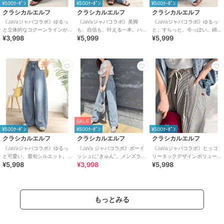
¥500ｸｰﾎﾟﾝ
¥500ｸｰﾎﾟﾝ
¥500ｸｰﾎﾟﾝ
クラシカルエルフ
クラシカルエルフ
クラシカルエルフ
《JaVaジャバコラボ》ゆるっ
《JaVaジャバコラボ》美脚
《JaVaジャバコラボ》ゆるっ
と立体的なコクーンラインが
も、自信も、叶える一本。ハ
と、すらっと、今っぽい。綿
¥3,998
¥5,999
¥5,999
魅力！ツータックイージー軽
イウエストセミワイドデニム
100% ビッグポケットデニムイ
やかパンツ
ージーパンツ
SALE
¥500ｸｰﾎﾟﾝ
¥500ｸｰﾎﾟﾝ
¥500ｸｰﾎﾟﾝ
クラシカルエルフ
クラシカルエルフ
クラシカルエルフ
《JaVaジャバコラボ》ゆるっ
《JaVa ジャバコラボ》ボーイ
《JaVaジャバコラボ》ヒッコ
と可愛い、最旬シルエット。
ッシュに”きゅん”。メンズライ
リータックデザインボリュー
¥5,998
¥3,998
¥5,998
バレルレッグワイドカーブデ
クペインターパンツ
ムパンツ(ストライプ＆無地)
ニムパンツ
もっとみる