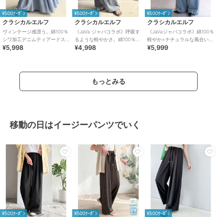
¥500ｸｰﾎﾟﾝ
¥500ｸｰﾎﾟﾝ
¥500ｸｰﾎﾟﾝ
クラシカルエルフ
クラシカルエルフ
クラシカルエルフ
ヴィンテージ感漂う。綿100％
《JaVa ジャバコラボ》呼吸す
《JaVaジャバコラボ》綿100％
シワ加工デニムティアードス
るような軽やかさ。綿100％シ
軽やか×ナチュラルな風合い。
¥5,998
¥4,998
¥5,999
カート
ワ加工デニム2タックイージー
ライトオンスデニムイージー
パンツ
バギーパンツ
もっとみる
移動の日はイージーパンツでいく
¥500ｸｰﾎﾟﾝ
¥500ｸｰﾎﾟﾝ
¥500ｸｰﾎﾟﾝ