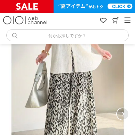
コ
ン
テ
ン
ツ
へ
何かお探しですか？
ス
キ
ッ
プ