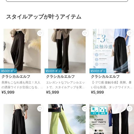
スタイルアップが叶うアイテム
¥500ｸｰﾎﾟﾝ
¥500ｸｰﾎﾟﾝ
¥500ｸｰﾎﾟﾝ
クラシカルエルフ
クラシカルエルフ
クラシカルエルフ
美脚もこなれ感も両立！大人
エレガントなフレアシルエッ
【-3℃感 接触冷感】美脚。暑
の洒落ワイドが主役になる、
トで、スタイルアップを実
い日も快適。タックワイドス
¥5,999
¥5,999
¥5,999
ブラッシュドジャージハイウ
現！ブラッシュドジャージー
トレートイージーパンツ
エストワイドパンツ
セミフレアパンツ