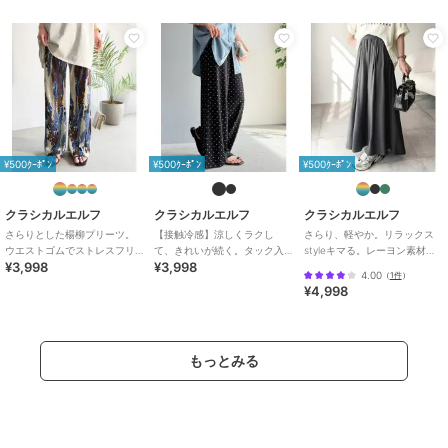
商品カテゴリ
パンツ
／
その他パンツ
性別タイプ
レディース
パンツ
／
その他パンツ
カラー
オフホワイト×Bアニマル、マスタ
ード、ブラック、ブラック×A大花
柄、ブラウン×Cグラデーションス
トライプ
¥500ｸｰﾎﾟﾝ
¥500ｸｰﾎﾟﾝ
¥500ｸｰﾎﾟﾝ
サイズ
S,M,L,XL
素材
ポリエステル100%
クラシカルエルフ
クラシカルエルフ
クラシカルエルフ
さらりとした楊柳プリーツ。
【接触冷感】涼しくラクし
さらり、軽やか。リラックス
商品のお取り扱い方法
ウエストゴムでストレスフリ
て、きれいが続く。タック入
styleキマる。レーヨン素材ウ
¥3,998
¥3,998
ーな穿き心地。総柄楊柳プリ
り総柄ワイドイージーパンツ
エストギャザーフレアシルエ
特徴
パンツ
4.00
（
1件
）
ーツパンツ
（ウエストゴム）
ットワイドパンツ
¥4,998
ポリエステル素材
/
無地
/
スト
ライプ
/
花柄
/
レオパード柄
/
カモフラージュ柄
/
ワイド・バギ
ー
/
ストレートパンツ
もっとみる
その他パンツ
ポリエステル素材
/
無地
/
スト
ライプ
/
花柄
/
レオパード柄
/