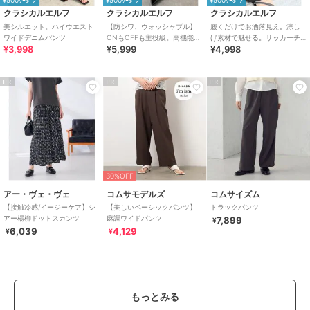
¥500ｸｰﾎﾟﾝ
¥500ｸｰﾎﾟﾝ
¥500ｸｰﾎﾟﾝ
クラシカルエルフ
クラシカルエルフ
クラシカルエルフ
美シルエット。ハイウエスト
【防シワ、ウォッシャブル】
履くだけでお洒落見え。涼し
ワイドデニムパンツ
ONもOFFも主役級。高機能タ
げ素材で魅せる。サッカーチ
¥3,998
¥5,999
¥4,998
ックワイドカーブシルエット
ェックタックワイドパンツ
スラックスパンツ
PR
PR
PR
30%OFF
アー・ヴェ・ヴェ
コムサモデルズ
コムサイズム
【接触冷感/イージーケア】シ
【美しいベーシックパンツ】
トラックパンツ
アー楊柳ドットスカンツ
麻調ワイドパンツ
7,899
¥
6,039
4,129
¥
¥
もっとみる