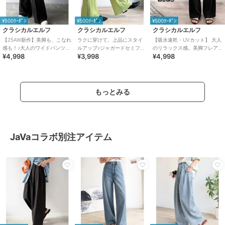
¥500ｸｰﾎﾟﾝ
¥500ｸｰﾎﾟﾝ
¥500ｸｰﾎﾟﾝ
クラシカルエルフ
クラシカルエルフ
クラシカルエルフ
【25AW新作】美脚も、こなれ
ラクに穿けて、上品にスタイ
【吸水速乾・UVカット】 大人
感も！♪大人のワイドパンツ。
ルアップ♪ジャガードセミフレ
のリラックス感。美脚フレア
¥4,998
¥3,998
¥4,998
ベルテッドワイドイージース
アパンツ
パンツ
ラックスパンツ
もっとみる
JaVaコラボ別注アイテム