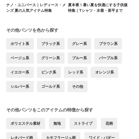
ナノ・ユニバース｜レディース・メ
夏本番！暑い夏を快適にする子供服
ンズ 夏の人気アイテム特集
特集｜Tシャツ・水着・甚平まで
その他パンツを色から探す
ホワイト系
ブラック系
グレー系
ブラウン系
ベージュ系
グリーン系
ブルー系
パープル系
イエロー系
ピンク系
レッド系
オレンジ系
シルバー系
ゴールド系
その他
その他パンツをこのアイテムの特徴から探す
ポリエステル素材
無地
ストライプ
花柄
レオパード柄
カモフラージュ柄
ワイド・バギー