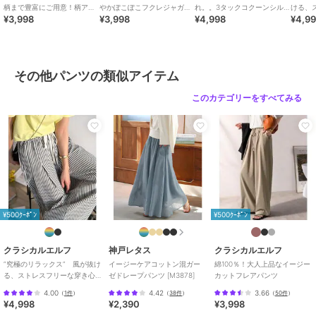
キャップをかぶって足元に厚底スニーカーを合わせれば、抜け感のあ
柄まで豊富にご用意！柄アソ
やかぽこぽこフクレジャガー
れ。。3タックコクーンシル
ける、
¥3,998
¥3,998
¥4,998
¥4,9
ート細プリーツパンツ
ドトップス（半袖）
エットダンボール素材ワイド
心地。
るスポーティーカジュアルコーデに☆
パンツ
イドカ
幅広いコーディネートに馴染むので、デイリーコーデにピッタリな優
秀アイテムです！
■SNS
その他パンツの類似アイテム
新着アイテムやお得なセール情報を毎日配信中♪
コーデのご参考にも...
このカテゴリーをすべてみる
【公式 Instagram】
@classicalelf_official（Classical Elf・JaVa）
＠milybilet_official（mily bilet）
【公式 TikTok】
@classicalelf_official
※ご覧のモニター環境により、画像の色味と多少異なる場合がござい
ます。
¥500ｸｰﾎﾟﾝ
¥500ｸｰﾎﾟﾝ
※サイズ表ウエストの（）内はウエストゴム最大伸ばし寸となりま
す。
クラシカルエルフ
神戸レタス
クラシカルエルフ
”究極のリラックス” 風が抜け
イージーケアコットン混ガー
綿100％！大人上品なイージー
る、ストレスフリーな穿き心
ゼドレープパンツ [M3878]
カットフレアパンツ
ブランド
クラシカルエルフ
地。サッカー素材タックワイ
4.00
4.42
3.66
（
1件
）
（
38件
）
（
50件
）
ドカーブパンツ
¥4,998
¥2,390
¥3,998
ショップ
クラシカルエルフ