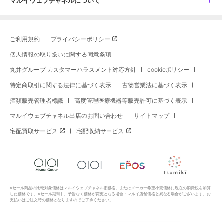
マルイウェブチャネルについて
ご利用規約
プライバシーポリシー
個人情報の取り扱いに関する同意条項
丸井グループ カスタマーハラスメント対応方針
cookieポリシー
特定商取引に関する法律に基づく表示
古物営業法に基づく表示
酒類販売管理者標識
高度管理医療機器等販売許可に基づく表示
マルイウェブチャネル出店のお問い合わせ
サイトマップ
宅配買取サービス
宅配収納サービス
※セール商品の比較対象価格はマルイウェブチャネル旧価格、またはメーカー希望小売価格に現在の消費税を加算
した価格です。※セール期間中、予告なく価格が変更となる場合・マルイ店舗価格と異なる場合がございます。お
支払いはご注文時の価格となりますのでご了承ください。