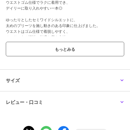
ウエストゴム仕様でラクに着用でき、
デイリーに取り入れやすい一本◎
ゆったりとしたセミワイドシルエットに、
太めのプリーツを施し動きのある印象に仕上げました。
ウエストはゴム仕様で着脱しやすく、
ゆとりのある設計で快適な穿き心地♪
カラーバリエーションも豊富で、スタイリングの幅が広がる一枚◎
■point
・ウエストゴム仕様
・太プリーツデザイン
・セミワイドシルエット
・カラーバリエーション展開
サイズ
・伸縮性あり
■detail
ウエストゴムで着脱しやすく、
レビュー・口コミ
プリーツ生地が広がることで動きやすさを確保。
柔らかめの素材感とゆとりのあるシルエットで、
日常使いしやすいデザインに仕上げました。
ベーシックかつ存在感のある、コーディネートの主役になる一本です
♪