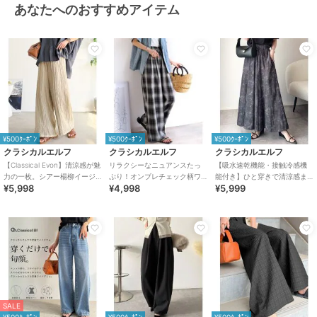
カモフラージュ柄
/
ワイド・バギ
あなたへのおすすめアイテム
ー
/
ストレートパンツ
原産国
中国
¥500ｸｰﾎﾟﾝ
¥500ｸｰﾎﾟﾝ
¥500ｸｰﾎﾟﾝ
クラシカルエルフ
クラシカルエルフ
クラシカルエルフ
【Classical Evon】清涼感が魅
リラクシーなニュアンスたっ
【吸水速乾機能・接触冷感機
力の一枚。シアー楊柳イージ
ぷり！オンブレチェック柄ワ
能付き】ひと穿きで清涼感ま
¥5,998
¥4,998
¥5,999
ーパンツ（セットアップ可
イドイージーパンツ
とえる。ボリュームイージー
能）
スカーチョパンツ
SALE