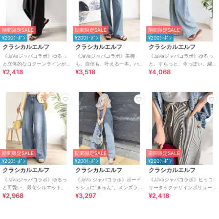
期間限定SALE
期間限定SALE
期間限定SALE
¥200ｸｰﾎﾟﾝ
¥200ｸｰﾎﾟﾝ
¥200ｸｰﾎﾟﾝ
クラシカルエルフ
クラシカルエルフ
クラシカルエルフ
《JaVaジャバコラボ》ゆるっ
《JaVaジャバコラボ》美脚
《JaVaジャバコラボ》ゆるっ
と立体的なコクーンラインが
も、自信も、叶える一本。ハ
と、すらっと、今っぽい。綿
¥2,418
¥3,518
¥4,068
魅力！ツータックイージー軽
イウエストセミワイドデニム
100% ビッグポケットデニムイ
やかパンツ
ージーパンツ
期間限定SALE
期間限定SALE
期間限定SALE
¥200ｸｰﾎﾟﾝ
¥200ｸｰﾎﾟﾝ
¥200ｸｰﾎﾟﾝ
クラシカルエルフ
クラシカルエルフ
クラシカルエルフ
《JaVaジャバコラボ》ゆるっ
《JaVa ジャバコラボ》ボーイ
《JaVaジャバコラボ》ヒッコ
と可愛い、最旬シルエット。
ッシュに”きゅん”。メンズライ
リータックデザインボリュー
¥2,968
¥3,297
¥2,418
バレルレッグワイドカーブデ
クペインターパンツ
ムパンツ(ストライプ＆無地)
ニムパンツ