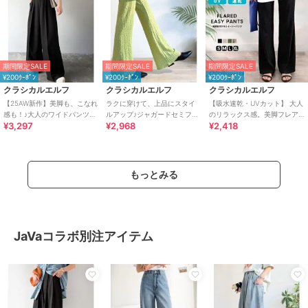
期間限定SALE
期間限定SALE
期間限定SALE
¥200ｸｰﾎﾟﾝ
¥200ｸｰﾎﾟﾝ
¥200ｸｰﾎﾟﾝ
クラシカルエルフ
クラシカルエルフ
クラシカルエルフ
【25AW新作】美脚も、こなれ
ラクに穿けて、上品にスタイ
【吸水速乾・UVカット】 大人
感も！♪大人のワイドパンツ。
ルアップ♪ジャガードセミフレ
のリラックス感。美脚フレア
¥3,297
¥2,968
¥2,418
ベルテッドワイドイージース
アパンツ
パンツ
ラックスパンツ
もっとみる
JaVaコラボ別注アイテム