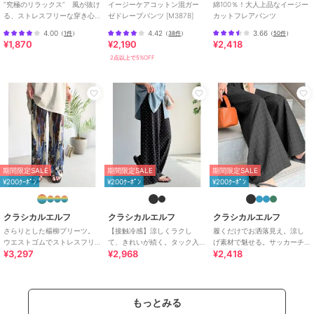
”究極のリラックス” 風が抜け
イージーケアコットン混ガー
綿100％！大人上品なイージー
期間限定セール開催中
る、ストレスフリーな穿き心
ゼドレープパンツ [M3878]
カットフレアパンツ
地。サッカー素材タックワイ
4.00
4.42
3.66
（
1件
）
（
38件
）
（
50件
）
ドカーブパンツ
¥1,870
¥2,190
¥2,418
ブランド
クラシカルエルフ
2点以上で5%OFF
ショップ
クラシカルエルフ
商品カテゴリ
パンツ
／
その他パンツ
性別タイプ
レディース
パンツ
／
その他パンツ
カラー
ブラック×A大花柄、マスタード、
ブラック、ブラウン×Cグラデーシ
期間限定SALE
期間限定SALE
期間限定SALE
ョンストライプ、オフホワイト×B
¥200ｸｰﾎﾟﾝ
¥200ｸｰﾎﾟﾝ
¥200ｸｰﾎﾟﾝ
アニマル
サイズ
S,M,L,XL
クラシカルエルフ
クラシカルエルフ
クラシカルエルフ
素材
ポリエステル100%
さらりとした楊柳プリーツ。
【接触冷感】涼しくラクし
履くだけでお洒落見え。涼し
ウエストゴムでストレスフリ
て、きれいが続く。タック入
げ素材で魅せる。サッカーチ
商品のお取り扱い方法
¥3,297
¥2,968
¥2,418
ーな穿き心地。総柄楊柳プリ
り総柄ワイドイージーパンツ
ェックタックワイドパンツ
ーツパンツ
（ウエストゴム）
特徴
パンツ
ポリエステル素材
/
無地
/
スト
ライプ
/
花柄
/
レオパード柄
/
もっとみる
カモフラージュ柄
/
ワイド・バギ