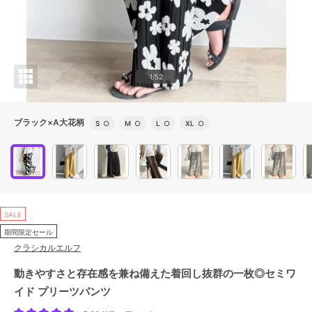
1/52
ブラック×A大花柄
S
○
M
○
L
○
XL
○
SALE
期間限定セール
クラシカルエルフ
動きやすさと存在感を兼ね備えた着回し抜群の一枚◎セミワ
イド プリーツパンツ