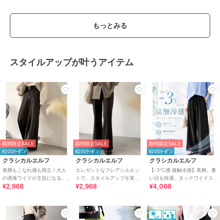
もっとみる
スタイルアップが叶うアイテム
期間限定SALE
期間限定SALE
期間限定SALE
¥200ｸｰﾎﾟﾝ
¥200ｸｰﾎﾟﾝ
¥200ｸｰﾎﾟﾝ
クラシカルエルフ
クラシカルエルフ
クラシカルエルフ
美脚もこなれ感も両立！大人
エレガントなフレアシルエッ
【-3℃感 接触冷感】美脚。暑
の洒落ワイドが主役になる、
トで、スタイルアップを実
い日も快適。タックワイドス
¥2,968
¥2,968
¥4,068
ブラッシュドジャージハイウ
現！ブラッシュドジャージー
トレートイージーパンツ
エストワイドパンツ
セミフレアパンツ