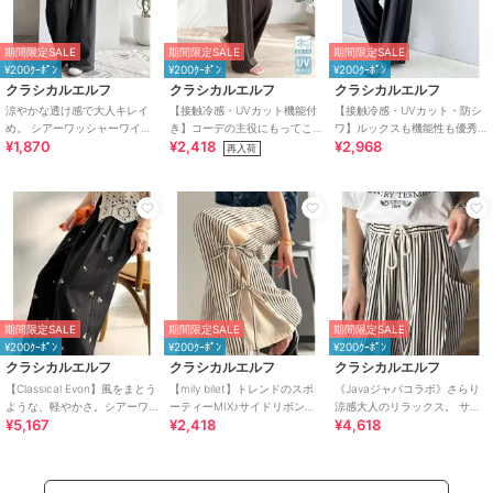
期間限定SALE
期間限定SALE
期間限定SALE
¥200ｸｰﾎﾟﾝ
¥200ｸｰﾎﾟﾝ
¥200ｸｰﾎﾟﾝ
クラシカルエルフ
クラシカルエルフ
クラシカルエルフ
涼やかな透け感で大人キレイ
【接触冷感・UVカット機能付
【接触冷感・UVカット・防シ
め。 シアーワッシャーワイド
き】コーデの主役にもってこ
ワ】ルックスも機能性も優秀♪
¥1,870
¥2,418
¥2,968
イージーパンツ
いの一本！紐付き総柄スリム
ギャザーワイドストレートイ
再入荷
イージーパンツ
ージーパンツ
期間限定SALE
期間限定SALE
期間限定SALE
¥200ｸｰﾎﾟﾝ
¥200ｸｰﾎﾟﾝ
¥200ｸｰﾎﾟﾝ
クラシカルエルフ
クラシカルエルフ
クラシカルエルフ
【Classical Evon】風をまとう
【mily bilet】トレンドのスポ
《Javaジャバコラボ》さらり
ような、軽やかさ。シアーワ
ーティーMIX♪サイドリボンタ
涼感大人のリラックス。 サッ
¥5,167
¥2,418
¥4,618
ッシャー小花柄刺繍イージー
イ 切り替えイージーパンツ
カー素材ビックポケットイー
パンツ
ジーパンツ