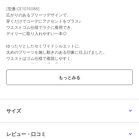
[型番:CE1015086]
広がりのあるプリーツデザインで、
穿くだけでコーデにアクセントをプラス♪
ウエストゴム仕様でラクに着用でき、
デイリーに取り入れやすい一本◎
ゆったりとしたセミワイドシルエットに、
太めのプリーツを施し動きのある印象に仕上げました。
ウエストはゴム仕様で着脱しやすく、
ゆとりのある設計で快適な穿き心地♪
カラーバリエーションも豊富で、スタイリングの幅が広がる一枚◎
■point
・ウエストゴム仕様
・太プリーツデザイン
・セミワイドシルエット
・カラーバリエーション展開
サイズ
・伸縮性あり
■detail
ウエストゴムで着脱しやすく、
レビュー・口コミ
プリーツ生地が広がることで動きやすさを確保。