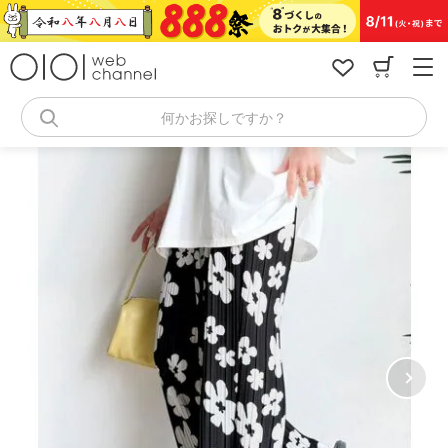
コ
ン
テ
ン
ツ
へ
何かお探しですか？
ス
キ
ッ
プ