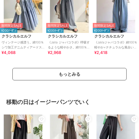
期間限定SALE
期間限定SALE
期間限定SALE
¥200ｸｰﾎﾟﾝ
¥200ｸｰﾎﾟﾝ
¥200ｸｰﾎﾟﾝ
クラシカルエルフ
クラシカルエルフ
クラシカルエルフ
ヴィンテージ感漂う。綿100％
《JaVa ジャバコラボ》呼吸す
《JaVaジャバコラボ》綿100％
シワ加工デニムティアードス
るような軽やかさ。綿100％シ
軽やか×ナチュラルな風合い。
¥4,068
¥2,968
¥2,418
カート
ワ加工デニム2タックイージー
ライトオンスデニムイージー
パンツ
バギーパンツ
もっとみる
移動の日はイージーパンツでいく