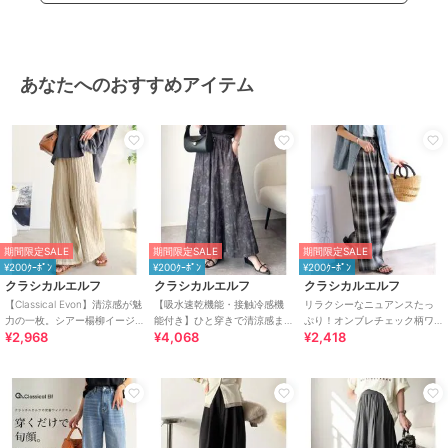
ー
/
ストレートパンツ
その他パンツ
ポリエステル素材
/
無地
/
スト
あなたへのおすすめアイテム
ライプ
/
花柄
/
レオパード柄
/
カモフラージュ柄
/
ワイド・バギ
ー
/
ストレートパンツ
原産国
中国
期間限定SALE
期間限定SALE
期間限定SALE
¥200ｸｰﾎﾟﾝ
¥200ｸｰﾎﾟﾝ
¥200ｸｰﾎﾟﾝ
クラシカルエルフ
クラシカルエルフ
クラシカルエルフ
【Classical Evon】清涼感が魅
【吸水速乾機能・接触冷感機
リラクシーなニュアンスたっ
力の一枚。シアー楊柳イージ
能付き】ひと穿きで清涼感ま
ぷり！オンブレチェック柄ワ
¥2,968
¥4,068
¥2,418
ーパンツ（セットアップ可
とえる。ボリュームイージー
イドイージーパンツ
能）
スカーチョパンツ