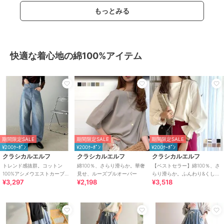
もっとみる
快適な着心地の綿100%アイテム
期間限定SALE
期間限定SALE
期間限定SALE
¥200ｸｰﾎﾟﾝ
¥200ｸｰﾎﾟﾝ
¥200ｸｰﾎﾟﾝ
クラシカルエルフ
クラシカルエルフ
クラシカルエルフ
トレンド感抜群。コットン
綿100％、さらり滑らか。華奢
【ベストセラー】綿100％、さ
100%アシメウエストカーブデ
見せ、ルーズプルオーバー
らり滑らか。ふんわり&くしゅ
¥3,297
¥2,198
¥3,518
ニムパンツ
が可愛い大人トップス