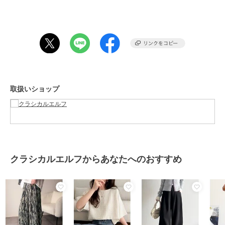
柔らかめの素材感とゆとりのあるシルエットで、
日常使いしやすいデザインに仕上げました。
ベーシックかつ存在感のある、コーディネートの主役になる一本です
♪
■fabric
伸縮性があり、ゆとりのあるシルエットで動きやすい着用感です。
……………………
取扱いショップ
透け感：若干
厚さ：普通
伸縮性：ややあり
裏地：なし
ポケット：なし
洗濯方法：洗濯機可
……………………
クラシカルエルフからあなたへのおすすめ
※詳しいお手入れ方法は商品タグをご参照ください。
※ネットに入れてのお洗濯をお勧めいたします
■coordinate
この１枚でコーデに悩まず穿くだけでお洒落になれる万能アイテム♪
主役級の存在感を放つデザインなので、シンプルにシャツと合わせて
も華やかに決まります☆