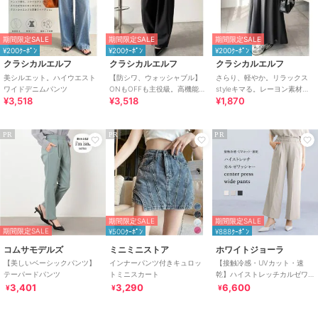
期間限定SALE
期間限定SALE
期間限定SALE
¥200ｸｰﾎﾟﾝ
¥200ｸｰﾎﾟﾝ
¥200ｸｰﾎﾟﾝ
クラシカルエルフ
クラシカルエルフ
クラシカルエルフ
美シルエット。ハイウエスト
【防シワ、ウォッシャブル】
さらり、軽やか。リラックス
ワイドデニムパンツ
ONもOFFも主役級。高機能タ
styleキマる。レーヨン素材ウ
¥3,518
¥3,518
¥1,870
ックワイドカーブシルエット
エストギャザーフレアシルエ
スラックスパンツ
ットワイドパンツ
PR
PR
PR
期間限定SALE
期間限定SALE
期間限定SALE
¥500ｸｰﾎﾟﾝ
¥888ｸｰﾎﾟﾝ
コムサモデルズ
ミニミニストア
ホワイトジョーラ
【美しいベーシックパンツ】
インナーパンツ付きキュロッ
【接触冷感・UVカット・速
テーパードパンツ
トミニスカート
乾】ハイストレッチカルゼワ
ッシャー・センタープレス入
3,401
3,290
6,600
¥
¥
¥
りワイドパンツ