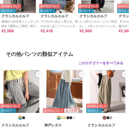
ロゴTで合わせたトレンドのカジュアルミックスや、ブラウス合わせ
期間限定SALE
期間限定SALE
期間限定SALE
期間限定
できれいめスタイルとも好相性◎
¥200ｸｰﾎﾟﾝ
¥200ｸｰﾎﾟﾝ
¥200ｸｰﾎﾟﾝ
¥200ｸｰ
足元にはトレンドのローファーパンプスやサンダルと合わせて女性ら
クラシカルエルフ
クラシカルエルフ
クラシカルエルフ
クラ
しい印象に♪
無地から目を惹くニュアンス
ラフなのに品よく見える。軽
たっぽりシルエットに一目ぼ
【Clas
キャップをかぶって足元に厚底スニーカーを合わせれば、抜け感のあ
柄まで豊富にご用意！柄アソ
やかぽこぽこフクレジャガー
れ。。3タックコクーンシル
魅力の
¥2,968
¥2,418
¥2,968
¥2,9
ート細プリーツパンツ
ドトップス（半袖）
エットダンボール素材ワイド
ジーパ
るスポーティーカジュアルコーデに☆
パンツ
能）
幅広いコーディネートに馴染むので、デイリーコーデにピッタリな優
秀アイテムです！
■SNS
その他パンツの類似アイテム
新着アイテムやお得なセール情報を毎日配信中♪
コーデのご参考にも...
このカテゴリーをすべてみる
【公式 Instagram】
@classicalelf_official（Classical Elf・JaVa）
＠milybilet_official（mily bilet）
【公式 TikTok】
@classicalelf_official
※ご覧のモニター環境により、画像の色味と多少異なる場合がござい
期間限定SALE
期間限定SALE
ます。
期間限定SALE
まとめ割
¥200ｸｰﾎﾟﾝ
¥200ｸｰﾎﾟﾝ
※サイズ表ウエストの（）内はウエストゴム最大伸ばし寸となりま
す。
クラシカルエルフ
神戸レタス
クラシカルエルフ