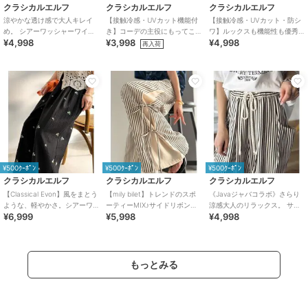
クラシカルエルフ
クラシカルエルフ
クラシカルエルフ
涼やかな透け感で大人キレイ
【接触冷感・UVカット機能付
【接触冷感・UVカット・防シ
め。 シアーワッシャーワイド
き】コーデの主役にもってこ
ワ】ルックスも機能性も優秀♪
¥4,998
¥3,998
¥4,998
イージーパンツ
いの一本！紐付き総柄スリム
ギャザーワイドストレートイ
再入荷
イージーパンツ
ージーパンツ
¥500ｸｰﾎﾟﾝ
¥500ｸｰﾎﾟﾝ
¥500ｸｰﾎﾟﾝ
クラシカルエルフ
クラシカルエルフ
クラシカルエルフ
【Classical Evon】風をまとう
【mily bilet】トレンドのスポ
《Javaジャバコラボ》さらり
ような、軽やかさ。シアーワ
ーティーMIX♪サイドリボンタ
涼感大人のリラックス。 サッ
¥6,999
¥5,998
¥4,998
ッシャー小花柄刺繍イージー
イ 切り替えイージーパンツ
カー素材ビックポケットイー
パンツ
ジーパンツ
もっとみる