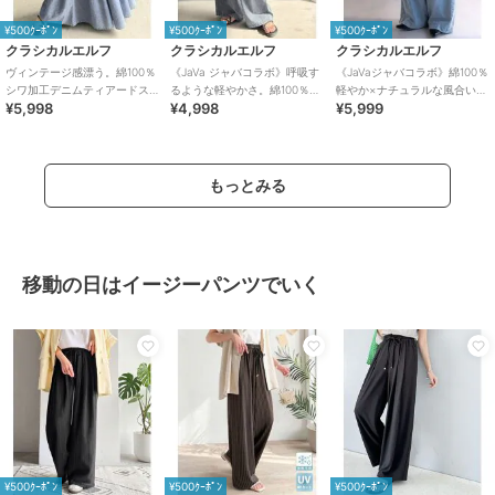
¥500ｸｰﾎﾟﾝ
¥500ｸｰﾎﾟﾝ
¥500ｸｰﾎﾟﾝ
クラシカルエルフ
クラシカルエルフ
クラシカルエルフ
ヴィンテージ感漂う。綿100％
《JaVa ジャバコラボ》呼吸す
《JaVaジャバコラボ》綿100％
シワ加工デニムティアードス
るような軽やかさ。綿100％シ
軽やか×ナチュラルな風合い。
¥5,998
¥4,998
¥5,999
カート
ワ加工デニム2タックイージー
ライトオンスデニムイージー
パンツ
バギーパンツ
もっとみる
移動の日はイージーパンツでいく
¥500ｸｰﾎﾟﾝ
¥500ｸｰﾎﾟﾝ
¥500ｸｰﾎﾟﾝ