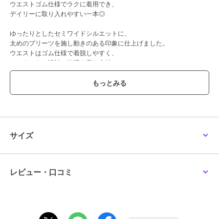
ウエストゴム仕様でラクに着用でき、
デイリーに取り入れやすい一本◎
ゆったりとしたセミワイドシルエットに、
太めのプリーツを施し動きのある印象に仕上げました。
ウエストはゴム仕様で着脱しやすく、
ゆとりのある設計で快適な穿き心地♪
カラーバリエーションも豊富で、スタイリングの幅が広がる一枚◎
■point
・ウエストゴム仕様
・太プリーツデザイン
・セミワイドシルエット
・カラーバリエーション展開
サイズ
・伸縮性あり
■detail
ウエストゴムで着脱しやすく、
レビュー・口コミ
プリーツ生地が広がることで動きやすさを確保。
柔らかめの素材感とゆとりのあるシルエットで、
日常使いしやすいデザインに仕上げました。
ベーシックかつ存在感のある、コーディネートの主役になる一本です
♪