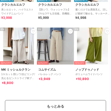
¥500ｸｰﾎﾟﾝ
¥500ｸｰﾎﾟﾝ
¥500ｸｰﾎﾟﾝ
クラシカルエルフ
クラシカルエルフ
クラシカルエルフ
美シルエット。ハイウエスト
【防シワ、ウォッシャブル】
履くだけでお洒落見え。涼し
ワイドデニムパンツ
ONもOFFも主役級。高機能タ
げ素材で魅せる。サッカーチ
¥3,998
¥5,999
¥4,998
ックワイドカーブシルエット
ェックタックワイドパンツ
スラックスパンツ
PR
PR
PR
50%OFF
50%OFF
10%OFF
MK ミッシェルクラン
コムサイズム
ノップドゥノッド
[UVカット/防シワ/抗ピリング/
バレルレッグ パンツ
ボリュームワイドパンツ
洗える]ピンストライプ柄プル
3,949
10,890
¥
¥
オンワイドパンツ
8,800
¥
もっとみる