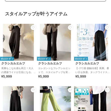
スタイルアップが叶うアイテム
¥500ｸｰﾎﾟﾝ
¥500ｸｰﾎﾟﾝ
¥500ｸｰﾎﾟﾝ
クラシカルエルフ
クラシカルエルフ
クラシカルエルフ
美脚もこなれ感も両立！大人
エレガントなフレアシルエッ
【-3℃感 接触冷感】美脚。暑
の洒落ワイドが主役になる、
トで、スタイルアップを実
い日も快適。タックワイドス
¥5,999
¥5,999
¥5,999
ブラッシュドジャージハイウ
現！ブラッシュドジャージー
トレートイージーパンツ
エストワイドパンツ
セミフレアパンツ