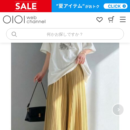
コ
ン
テ
ン
ツ
へ
何かお探しですか？
ス
キ
ッ
プ