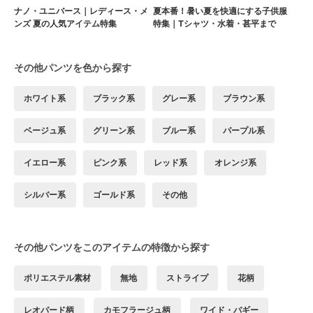
ナノ・ユニバース｜レディース・メ
夏本番！暑い夏を快適にする子供服
ンズ 夏の人気アイテム特集
特集｜Tシャツ・水着・甚平まで
その他パンツを色から探す
ホワイト系
ブラック系
グレー系
ブラウン系
ベージュ系
グリーン系
ブルー系
パープル系
イエロー系
ピンク系
レッド系
オレンジ系
シルバー系
ゴールド系
その他
その他パンツをこのアイテムの特徴から探す
ポリエステル素材
無地
ストライプ
花柄
レオパード柄
カモフラージュ柄
ワイド・バギー