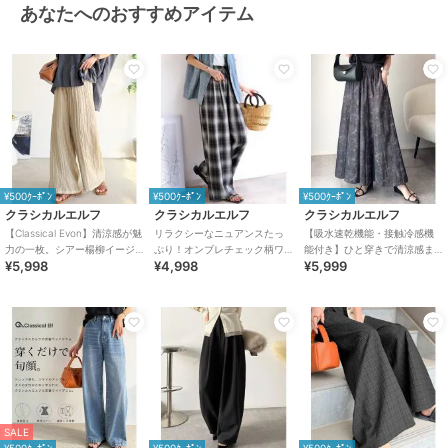
カモフラージュ柄
/
ワイド・バギ
あなたへのおすすめアイテム
ー
/
ストレートパンツ
原産国
中国
¥500ｸｰﾎﾟﾝ
¥500ｸｰﾎﾟﾝ
¥500ｸｰﾎﾟﾝ
クラシカルエルフ
クラシカルエルフ
クラシカルエルフ
【Classical Evon】清涼感が魅
リラクシーなニュアンスたっ
【吸水速乾機能・接触冷感機
力の一枚。シアー楊柳イージ
ぷり！オンブレチェック柄ワ
能付き】ひと穿きで清涼感ま
¥5,998
¥4,998
¥5,999
ーパンツ（セットアップ可
イドイージーパンツ
とえる。ボリュームイージー
能）
スカーチョパンツ
SALE