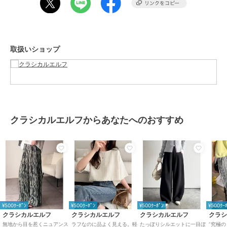
■fabric
伸縮性があり、ゆとりのあるシルエットで動きやすい着用感です。
……………………
取扱いショップ
透け感：若干
厚さ：普通
伸縮性：ややあり
裏地：なし
ポケット：なし
洗濯方法：洗濯機可
……………………
クラシカルエルフからあなたへのおすすめ
※詳しいお手入れ方法は商品タグをご参照ください。
※ネットに入れてのお洗濯をお勧めいたします
■coordinate
この１枚でコーデに悩まず穿くだけでお洒落になれる万能アイテム♪
主役級の存在感を放つデザインなので、シンプルにシャツと合わせて
も華やかに決まります☆
ロゴTで合わせたトレンドのカジュアルミックスや、ブラウス合わせ
できれいめスタイルとも好相性◎
¥500ｸｰﾎﾟﾝ
¥500ｸｰﾎﾟﾝ
¥500ｸｰﾎﾟﾝ
¥500ｸｰ
足元にはトレンドのローファーパンプスやサンダルと合わせて女性ら
クラシカルエルフ
クラシカルエルフ
クラシカルエルフ
クラ
しい印象に♪
無地から目を惹くニュアンス
ラフなのに品よく見える。軽
たっぽりシルエットに一目ぼ
”究極