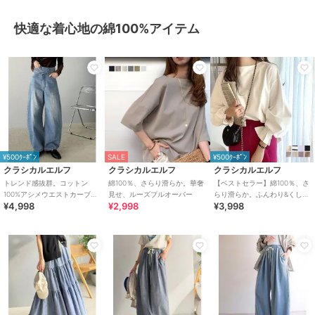
快適な着心地の綿100%アイテム
¥500ｸｰﾎﾟﾝ
SALE
¥500ｸｰﾎﾟﾝ
クラシカルエルフ
クラシカルエルフ
クラシカルエルフ
トレンド感抜群。コットン
綿100％、さらり滑らか。華奢
【ベストセラー】綿100％、さ
100%アシメウエストカーブデ
見せ、ルーズプルオーバー
らり滑らか。ふんわり&くしゅ
¥4,998
¥2,998
¥3,998
ニムパンツ
が可愛い大人トップス