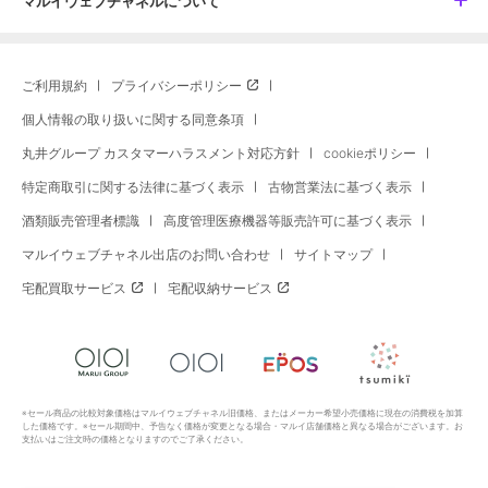
マルイウェブチャネルについて
ご利用規約
プライバシーポリシー
個人情報の取り扱いに関する同意条項
丸井グループ カスタマーハラスメント対応方針
cookieポリシー
特定商取引に関する法律に基づく表示
古物営業法に基づく表示
酒類販売管理者標識
高度管理医療機器等販売許可に基づく表示
マルイウェブチャネル出店のお問い合わせ
サイトマップ
宅配買取サービス
宅配収納サービス
※セール商品の比較対象価格はマルイウェブチャネル旧価格、またはメーカー希望小売価格に現在の消費税を加算
した価格です。※セール期間中、予告なく価格が変更となる場合・マルイ店舗価格と異なる場合がございます。お
支払いはご注文時の価格となりますのでご了承ください。