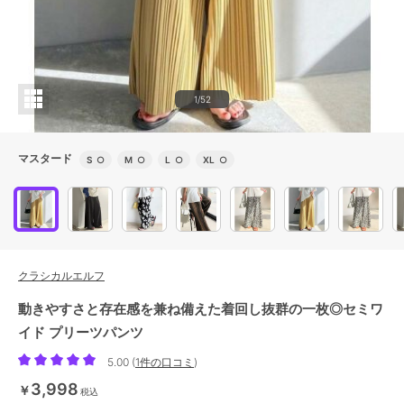
1/52
マスタード
S
○
M
○
L
○
XL
○
クラシカルエルフ
動きやすさと存在感を兼ね備えた着回し抜群の一枚◎セミワ
イド プリーツパンツ
5.00
(
1件の口コミ
)
3,998
￥
税込