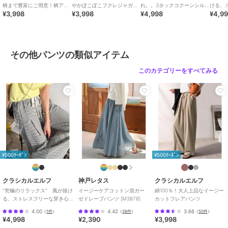
キャップをかぶって足元に厚底スニーカーを合わせれば、抜け感のあ
柄まで豊富にご用意！柄アソ
やかぽこぽこフクレジャガー
れ。。3タックコクーンシル
ける、
¥3,998
¥3,998
¥4,998
¥4,9
ート細プリーツパンツ
ドトップス（半袖）
エットダンボール素材ワイド
心地。
るスポーティーカジュアルコーデに☆
パンツ
イドカ
幅広いコーディネートに馴染むので、デイリーコーデにピッタリな優
秀アイテムです！
■SNS
その他パンツの類似アイテム
新着アイテムやお得なセール情報を毎日配信中♪
コーデのご参考にも...
このカテゴリーをすべてみる
【公式 Instagram】
@classicalelf_official（Classical Elf・JaVa）
＠milybilet_official（mily bilet）
【公式 TikTok】
@classicalelf_official
※ご覧のモニター環境により、画像の色味と多少異なる場合がござい
ます。
¥500ｸｰﾎﾟﾝ
¥500ｸｰﾎﾟﾝ
※サイズ表ウエストの（）内はウエストゴム最大伸ばし寸となりま
す。
クラシカルエルフ
神戸レタス
クラシカルエルフ
”究極のリラックス” 風が抜け
イージーケアコットン混ガー
綿100％！大人上品なイージー
る、ストレスフリーな穿き心
ゼドレープパンツ [M3878]
カットフレアパンツ
ブランド
クラシカルエルフ
地。サッカー素材タックワイ
4.00
4.42
3.66
（
1件
）
（
38件
）
（
50件
）
ドカーブパンツ
¥4,998
¥2,390
¥3,998
ショップ
クラシカルエルフ