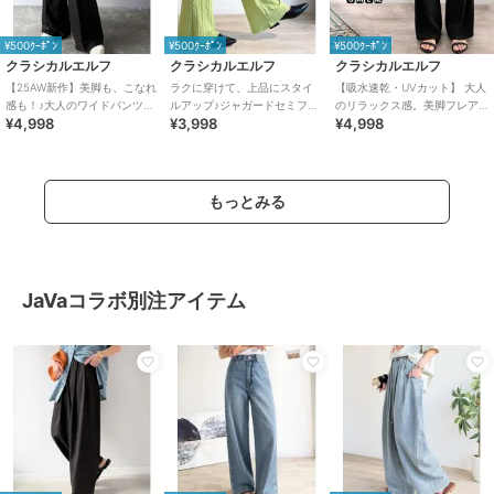
¥500ｸｰﾎﾟﾝ
¥500ｸｰﾎﾟﾝ
¥500ｸｰﾎﾟﾝ
クラシカルエルフ
クラシカルエルフ
クラシカルエルフ
【25AW新作】美脚も、こなれ
ラクに穿けて、上品にスタイ
【吸水速乾・UVカット】 大人
感も！♪大人のワイドパンツ。
ルアップ♪ジャガードセミフレ
のリラックス感。美脚フレア
¥4,998
¥3,998
¥4,998
ベルテッドワイドイージース
アパンツ
パンツ
ラックスパンツ
もっとみる
JaVaコラボ別注アイテム