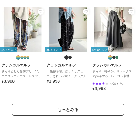
商品カテゴリ
パンツ
／
その他パンツ
性別タイプ
レディース
パンツ
／
その他パンツ
カラー
マスタード、ブラック、ブラック
×A大花柄、ブラウン×Cグラデー
ションストライプ、オフホワイト
×Bアニマル
¥500ｸｰﾎﾟﾝ
¥500ｸｰﾎﾟﾝ
¥500ｸｰﾎﾟﾝ
サイズ
S,M,L,XL
素材
ポリエステル100%
クラシカルエルフ
クラシカルエルフ
クラシカルエルフ
さらりとした楊柳プリーツ。
【接触冷感】涼しくラクし
さらり、軽やか。リラックス
商品のお取り扱い方法
ウエストゴムでストレスフリ
て、きれいが続く。タック入
styleキマる。レーヨン素材ウ
¥3,998
¥3,998
ーな穿き心地。総柄楊柳プリ
り総柄ワイドイージーパンツ
エストギャザーフレアシルエ
特徴
パンツ
4.00
（
1件
）
ーツパンツ
（ウエストゴム）
ットワイドパンツ
¥4,998
ポリエステル素材
/
無地
/
スト
ライプ
/
花柄
/
レオパード柄
/
カモフラージュ柄
/
ワイド・バギ
ー
/
ストレートパンツ
もっとみる
その他パンツ
ポリエステル素材
/
無地
/
スト
ライプ
/
花柄
/
レオパード柄
/