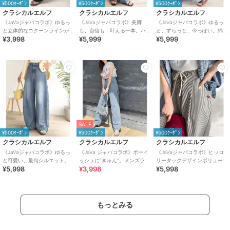
¥500ｸｰﾎﾟﾝ
¥500ｸｰﾎﾟﾝ
¥500ｸｰﾎﾟﾝ
クラシカルエルフ
クラシカルエルフ
クラシカルエルフ
《JaVaジャバコラボ》ゆるっ
《JaVaジャバコラボ》美脚
《JaVaジャバコラボ》ゆるっ
と立体的なコクーンラインが
も、自信も、叶える一本。ハ
と、すらっと、今っぽい。綿
¥3,998
¥5,999
¥5,999
魅力！ツータックイージー軽
イウエストセミワイドデニム
100% ビッグポケットデニムイ
やかパンツ
ージーパンツ
SALE
¥500ｸｰﾎﾟﾝ
¥500ｸｰﾎﾟﾝ
¥500ｸｰﾎﾟﾝ
クラシカルエルフ
クラシカルエルフ
クラシカルエルフ
《JaVaジャバコラボ》ゆるっ
《JaVa ジャバコラボ》ボーイ
《JaVaジャバコラボ》ヒッコ
と可愛い、最旬シルエット。
ッシュに”きゅん”。メンズライ
リータックデザインボリュー
¥5,998
¥3,998
¥5,998
バレルレッグワイドカーブデ
クペインターパンツ
ムパンツ(ストライプ＆無地)
ニムパンツ
もっとみる