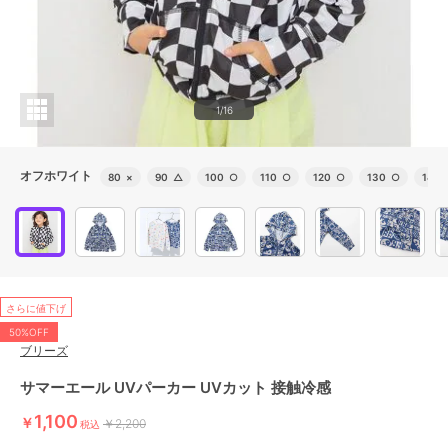
1/16
オフホワイト
80
×
90
△
100
○
110
○
120
○
130
○
140
さらに値下げ
50%OFF
ブリーズ
サマーエール UVパーカー UVカット 接触冷感
1,100
￥
￥2,200
税込