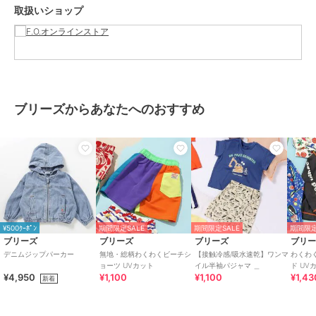
取扱いショップ
ブランド
ブリーズ
ショップ
F.O.オンラインストア
商品カテゴリ
トップス
／
パーカー
ブリーズからあなたへのおすすめ
性別タイプ
ガールズ
トップス
／
パーカー
ボーイズ
トップス
／
パーカー
カラー
オフホワイト、ブルー、アイボリ
ー
サイズ
80,90,100,110,120,130,140
¥500ｸｰﾎﾟﾝ
期間限定SALE
期間限定SALE
期間限定
素材
ブルー/アイボリー/オフホワイ
ブリーズ
ブリーズ
ブリーズ
ブリ
ト：カットソーメッシュ
デニムジップパーカー
無地・総柄わくわくビーチシ
【接触冷感/吸水速乾】ワンマ
わくわ
ポリエステル100%
ョーツ UVカット
イル半袖パジャマ ＿
ド U
¥4,950
¥1,100
¥1,100
¥1,43
新着
商品のお取り扱い方法
お手入れ
40℃を上限に洗濯機で洗濯、デリ