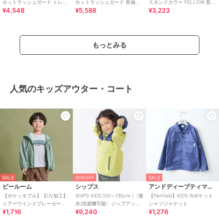
ホットラッシュガード トレン
ホットラッシュガード 長袖タ
スタンドカラー FELLOW 長袖
¥4,548
¥5,588
¥3,223
カ UPF50+ 保温 裏起毛 速乾
イプ UPF50+ 保温 裏起毛
キッズ UPF50+ 接触冷感
もっとみる
人気のキッズアウター・コート
SALE
30%OFF
SALE
ビールーム
シップス
アンドディープティマイン
【ポケッタブル】【UV加工】
SHIPS KIDS:100～130cm /〈撥
【Penfield】KIDS Wポケット
シアーウインドブレーカー
水/洗濯機可能〉ジップアップ
シャツジャケット
¥1,716
¥9,240
¥1,276
【子供服】【キッズ】【男の
パーカ