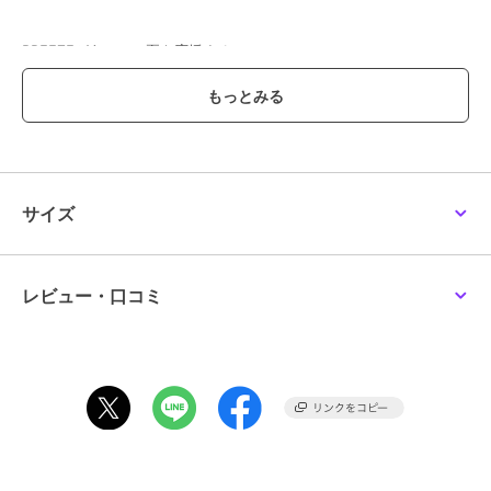
BREEZEがあつーい夏を応援する
『 サマーエールシリーズ 』
猛暑を乗り切るための
いろんな機能性アイテムが大集合！
暑い季節の外あそびや
お出かけに欠かせない、熱中症対策。
サイズ
日常に取り入れやすいアイテムで
快適さと安心感をプラスしよう。
レビュー・口コミ
#BREEZE
【サイズ情報】
80：身丈36 身幅30.5 袖丈32.4 袖口幅7
90：身丈38 身幅31.5 袖丈35.2 袖口幅7
100：身丈41.5 身幅33.5 袖丈39.2 袖口幅7.5
110：身丈43 身幅35.5 袖丈44 袖口幅8
120：身丈46 身幅37.5 袖丈48.8 袖口幅8
130：身丈50 身幅39.5 袖丈53.6 袖口幅8.5
140：身丈54 身幅41.5 袖丈58.4 袖口幅9