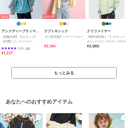
SALE
50%OFF
アンドディープティマイン
ラブトキシック
クリフメイヤー
【接触冷感】【UVカット】
【UV/防花粉】シアーパーカー
【紫外線対策に！】UVカット
【抗菌】ジップパーカー
さら パーカー 120cm～170cm
¥2,194
¥3,960
5.00
（
1件
）
¥1,237
もっとみる
あなたへのおすすめアイテム