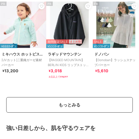
PR
PR
PR
期間限定SALE
SALE
まとめ割
¥888ｸｰﾎﾟﾝ
¥500ｸｰﾎﾟﾝ
¥500ｸｰﾎﾟﾝ
ミキハウス ホットビスケッツ
ラギッドマウンテン
ドノバン
[UVカット]二重織ガーゼ素材
【RAGGED MOUNTAIN】
【Donoban】ラッシュスナッ
パーカー
BERLIN KIDS リップストップ
プパーカー
ポケッタブルパーカー 撥水
13,200
3,018
5,610
¥
¥
¥
2点以上で5%OFF
もっとみる
強い日差しから、肌を守るウェアを