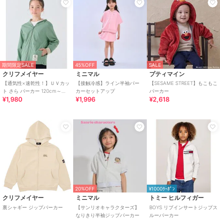
期間限定SALE
45%OFF
SALE
クリフメイヤー
ミニマル
プティマイン
【通気性×速乾性！】ＵＶカッ
【接触冷感】ライン半袖パー
【SESAME STREET】もこもこ
ト さら パーカー 120cm～
カーセットアップ
パーカー
¥1,980
¥1,996
¥2,618
170cm
20%OFF
¥1000ｸｰﾎﾟﾝ
クリフメイヤー
ミニマル
トミー ヒルフィガー
裏シャギー ジップパーカー
【サンリオキャラクターズ】
BOYS リブインサートジップス
なりきり半袖ジップパーカー
ルーパーカー