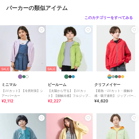
ケートアイテムモード、ネット使
パーカーの類似アイテム
用、漂白剤を使用禁止、色物は同
系の色と
このカテゴリーをすべてみる
特徴
トップス
ポリエステル素材
/
チェック柄
/
その他柄
/
リボン
/
長袖
/
UVカ
ット加工
/
洗える
/
アウトドア
/
キャンプ・レジャー
/
レギュラ
ー丈(トップス)
SALE
SALE
パーカー
ポリエステル素材
/
チェック柄
/
その他柄
/
リボン
/
長袖
/
UVカ
ミニマル
ビールーム
クリフメイヤー
ット加工
/
洗える
/
アウトドア
【UVカット】【冷房対策】シ
【太陽から守る】【UVカッ
【遮熱・UVカット・接触冷
アーパーカー
ト】【接触冷感】フルジップ
感・吸汗速乾】 ジップ パーカ
/
キャンプ・レジャー
/
レギュラ
¥2,112
¥2,227
¥4,620
パーカ【子供服】【キッズ】
ー 120cm～170cm
ー丈(トップス)
【男の子】【女の子】
原産国
中国