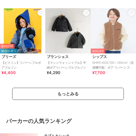
60%OFF
¥500ｸｰﾎﾟﾝ
30%OFF
ブリーズ
ブランシェス
シップス
【ピクミン】リバーシブルボ
【マシンウォッシャブル】中
SHIPS KIDS:100～130cm/〈洗
アブルゾン
綿ボアリバーシブルブルゾン
濯機可能〉ボア リバーシブル
¥4,400
¥4,290
¥7,700
ベスト
もっとみる
パーカーの人気ランキング
ラブトキシック