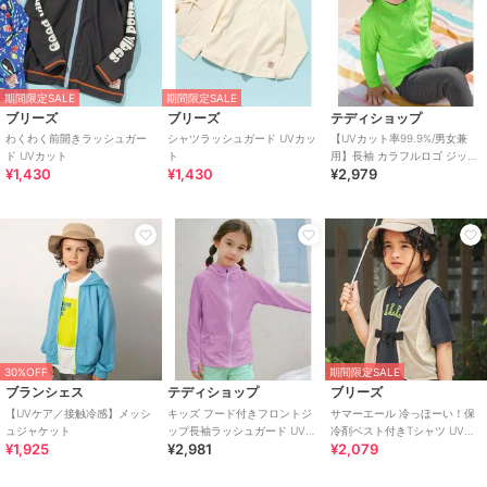
期間限定SALE
期間限定SALE
ブリーズ
ブリーズ
テディショップ
わくわく前開きラッシュガー
シャツラッシュガード UVカッ
【UVカット率99.9%/男女兼
ド UVカット
ト
用】長袖 カラフルロゴ ジップ
¥1,430
¥1,430
¥2,979
アップ ラッシュガードトップ
ス キッズ
30%OFF
期間限定SALE
ブランシェス
テディショップ
ブリーズ
【UVケア／接触冷感】メッシ
キッズ フード付きフロントジ
サマーエール 冷っほーい！保
ュジャケット
ップ長袖ラッシュガード UVパ
冷剤ベスト付きTシャツ UVカ
¥1,925
¥2,981
¥2,079
ーカー
ット 接触冷感