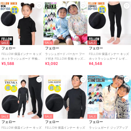
SALE
SALE
SALE
フェロー
フェロー
フェロー
FELLOW 保温インナー キッズ
ラッシュガード パーカー フー
FELLOW 保温インナー キッズ
ホットラッシュガード 半袖タ
ド付き FELLOW 長袖 キッズ
ホットラッシュガード レギン
¥5,588
¥3,092
¥4,548
イプ UPF50+ 保温 裏起毛
UPF50+ 速乾 接触冷感
ス UPF50+ 保温 裏起毛 速乾
SALE
SALE
SALE
フェロー
フェロー
フェロー
FELLOW 保温インナー キッズ
FELLOW 保温インナー キッズ
ラッシュガード ジップアップ