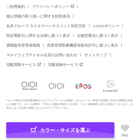
ご利用規約
プライバシーポリシー
個人情報の取り扱いに関する同意条項
丸井グループ カスタマーハラスメント対応方針
cookieポリシー
特定商取引に関する法律に基づく表示
古物営業法に基づく表示
酒類販売管理者標識
高度管理医療機器等販売許可に基づく表示
マルイウェブチャネル出店のお問い合わせ
サイトマップ
宅配買取サービス
宅配収納サービス
※セール商品の比較対象価格はマルイウェブチャネル旧価格、またはメーカー希望小売価格に現在の消費税を加算
した価格です。※セール期間中、予告なく価格が変更となる場合・マルイ店舗価格と異なる場合がございます。お
支払いはご注文時の価格となりますのでご了承ください。
カラー・サイズを選ぶ
Copyright All Rights Reserved. MARUI Co., Ltd
25人