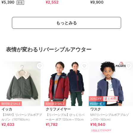
¥5,390
¥2,552
¥9,900
新着
もっとみる
表情が変わるリバーシブルアウター
30%OFF
まとめ割
期間限定SALE
期間限定SALE
¥500ｸｰﾎﾟﾝ
イッカ
クリフメイヤー
ワスク
【2WAY】リバーシブルボアブ
【リバーシブル】ひっくりパ
MA1リバーシブルボアブルゾ
ルゾン（110?160cm）
ーカー ボア 120cm～170cm
ン(110~160cm)
¥2,633
¥1,782
¥16,940
2点以上で10%OFF