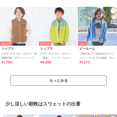
子】【女の子】
30%OFF
50%OFF
SALE
シップス
シップス
ビールーム
SHIPS KIDS:100～130cm/〈洗
SHIPS KIDS:100～130cm /
【撥水加工】収納袋付きマウ
濯機可能〉ボア リバーシブル
〈撥水〉 ジップ パーカー
ンテンパーカ【子供服】【キ
¥7,700
¥6,985
¥1,573
ベスト
ッズ】【男の子】【女の子】
もっとみる
少し涼しい朝晩はスウェットの出番