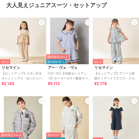
大人見えジュニアスーツ・セットアップ
期間限定SALE
SALE
¥1000ｸｰﾎﾟﾝ
SALE
リセマイン
アー・ヴェ・ヴェ
リセマイン
【セットアップ】リボン付き
[130-160]【冷感/セットアッ
【セットアップ】アソート総
キャミトップス・ゆったりパ
プ】セーラーカラー配色ライ
柄ティアードブラウス・スカ
¥2,145
¥5,113
¥2,178
ンツセットアップ【子供服】
ンセットアップ
ラップパンツセット【子供
【キッズ】【女の子】
服】【キッズ】【女の子】
期間限定SALE
30%OFF