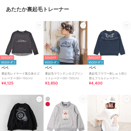
あたたか裏起毛トレーナー
50%OFF
50%OFF
50%OFF
¥500ｸｰﾎﾟﾝ
¥500ｸｰﾎﾟﾝ
¥500ｸｰﾎﾟﾝ
ベベ
ベベ
ベベ
裏起毛レイヤード風立体ロゴ
裏起毛マウンテンロゴプリン
裏起毛フラワー刺しゅう切り
トレーナー(80~150cm)
トトレーナー(90~150cm)
替えフリルトレーナー
¥4,125
¥3,850
¥4,400
(90~150cm)