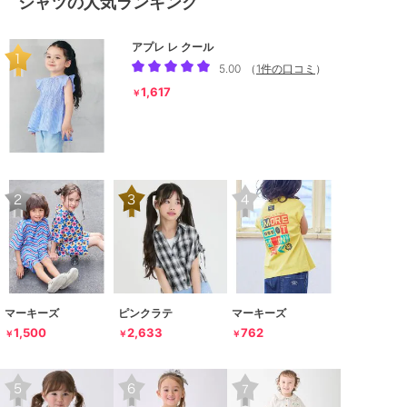
シャツの人気ランキング
アプレ レ クール
5.00
（
1件の口コミ
）
1,617
￥
マーキーズ
ピンクラテ
マーキーズ
1,500
2,633
762
￥
￥
￥