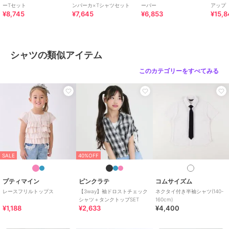
ーTセット
ンパーカ×Tシャツセット
ーバー
アップ
さい
¥8,745
¥7,645
¥6,853
¥15,
原産国
中国
シャツの類似アイテム
このカテゴリーをすべてみる
SALE
40%OFF
プティマイン
ピンクラテ
コムサイズム
レースフリルトップス
【3way】袖ドロストチェック
ネクタイ付き半袖シャツ(140-
シャツ＋タンクトップSET
160cm)
¥1,188
¥2,633
¥4,400