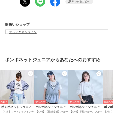
【ポケット】あり
【アジャスター】なし
アイボリー：モデル身長：157cm 着用サイズ：L(160cm)
取扱いショップ
黒：モデル身長：157cm 着用サイズ：L(160cm)
ブランド
ポンポネットジュニア
ショップ
ナルミヤオンライン
商品カテゴリ
トップス
／
シャツ
ポンポネットジュニアからあなたへのおすすめ
性別タイプ
ガールズ
トップス
／
シャツ
カラー
黒、アイボリー
サイズ
M(150cm),L(160cm)
素材
シャツ：綿100%
Tシャツ：綿100%
SALE
50%OFF
30%OFF
20%OF
商品のお取り扱い方法
ポンポネットジュニア
ポンポネットジュニア
ポンポネットジュニア
ポン
【AMI】フードシャツインナ
【AMI】【接触冷感】バルー
【AMI】半袖バルーンプルオ
【AM
お手入れ
洗濯方法は商品タグをご確認くだ