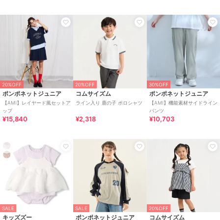
20%OFF
20%OFF
30%OFF
ポンポネットジュニア
コムサイズム
ポンポネットジュニア
【AMI】レイヤード風セットア
ライン入り 鹿の子 ポロシャツ
【AMI】機能素材サイドライン
ップ
パンツ
¥15,840
¥2,318
¥10,703
SALE
SALE
20%OFF
キッズズー
ポンポネットジュニア
コムサイズム