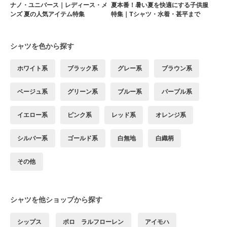
ナノ・ユニバース｜レディース・メ
夏本番！暑い夏を快適にする子供服
ンズ 夏の人気アイテム特集
特集｜Tシャツ・水着・甚平まで
シャツを色から探す
ホワイト系
ブラック系
グレー系
ブラウン系
ベージュ系
グリーン系
ブルー系
パープル系
イエロー系
ピンク系
レッド系
オレンジ系
シルバー系
ゴールド系
白無地
白織柄
その他
シャツを他ショップから探す
シップス
ポロ ラルフローレン
アイモハ