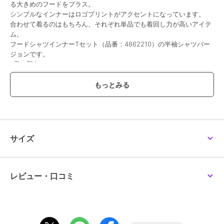
る大きめのフードをプラス。
シンプルなインナーはロゴプリントがアクセントになっています。
合わせて着るのはもちろん、それぞれ単品でも着回し力が高いアイテ
ム。
フードシャツインナーTセット（品番：4862210）の半袖シャツバー
ジョンです。
※黒は新色
【ハートマークを押してお気に入り登録を！】
「在庫残りわずか」の通知、「再入荷通知」「値下げ通知」など、お
得な情報を受け取ることができます！！気になったアイテムは今すぐ
〈お気に入り登録〉をお忘れなく★★
- POM PONETTE AMI (ポンポネット アミ）について -
サイズ
フランス語で友達を意味する”AMI（アミ）”は女の子の味方になりた
いという想いから生まれました。知的で優しい、チャーミングな女の
子のブランドです。
Mサイズ 150～160 Lサイズ 160～
レビュー・口コミ
【
【【透け感】透けない
【生地の厚さ】普通
【伸縮性】なし
【裏地】なし