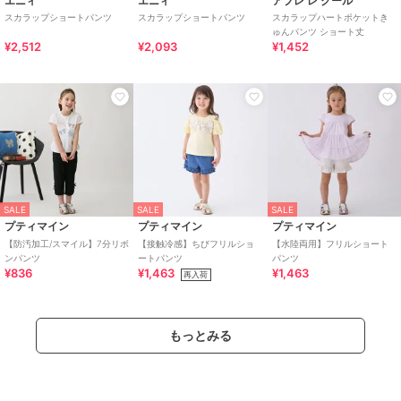
エニィ
エニィ
アプレ レ クール
スカラップショートパンツ
スカラップショートパンツ
スカラップハートポケットき
ゅんパンツ ショート丈
¥2,512
¥2,093
¥1,452
SALE
SALE
SALE
プティマイン
プティマイン
プティマイン
【防汚加工/スマイル】7分リボ
【接触冷感】ちびフリルショ
【水陸両用】フリルショート
ンパンツ
ートパンツ
パンツ
¥836
¥1,463
¥1,463
再入荷
もっとみる