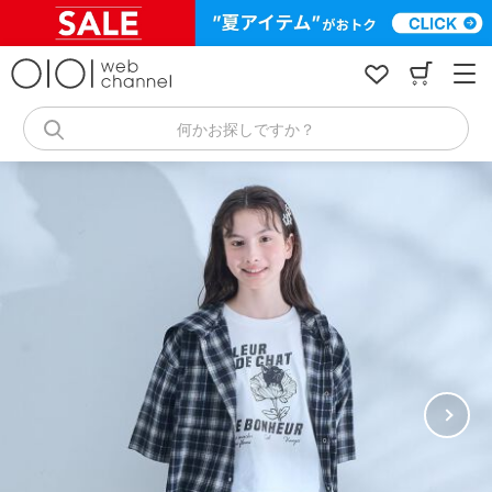
コ
ン
テ
ン
ツ
へ
何かお探しですか？
ス
キ
ッ
プ