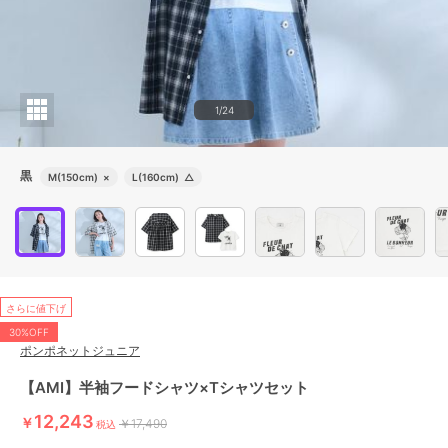
1/24
黒
M(150cm)
×
L(160cm)
△
さらに値下げ
30%OFF
ポンポネットジュニア
【AMI】半袖フードシャツ×Tシャツセット
12,243
￥
￥17,490
税込