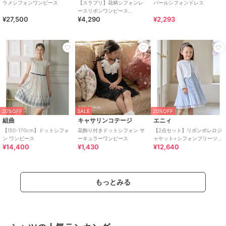
ラメシフォンワンピース
【スラプリ】花柄シフォンレ
パールシフォンドレス
ースリボンワンピース
¥27,500
¥4,290
¥2,293
(80~130cm)
20%OFF
SALE
20%OFF
組曲
キャサリンコテージ
エニィ
【150-170cm】ドットシフォ
花飾り付きドットシフォン サ
【2点セット】リボンボレロジ
ン ワンピース
ーキュラーワンピース
ャケット+シフォンプリーツ
¥14,400
¥1,430
¥12,640
ワンピース
もっとみる