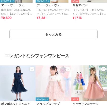
¥1000ｸｰﾎﾟﾝ
¥1000ｸｰﾎﾟﾝ
SALE
アー・ヴェ・ヴェ
アー・ヴェ・ヴェ
リセマイン
[150-160]【2026 卒服/人気
[130-160]【大人気！/ハーフジ
【セレモニー】【おうちで洗
NO.1】【エンブレム付き】シ
ップトップス/プリーツキュロ
える】丸衿付ワンピース【子
¥9,890
¥5,381
¥1,716
ョートテーラードジャケット
ット】切り替えトレーナーセ
供服】【キッズ】【女の子】
ットアッ
もっとみる
エレガントなシフォンワンピース
¥500ｸｰﾎﾟﾝ
SALE
ポンポネットジュニア
スラップスリップ
キャサリンコテージ