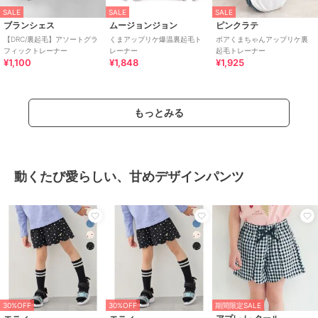
SALE
SALE
SALE
ブランシェス
ムージョンジョン
ピンクラテ
【DRC/裏起毛】アソートグラ
くまアップリケ爆温裏起毛ト
ボアくまちゃんアップリケ裏
フィックトレーナー
レーナー
起毛トレーナー
¥1,100
¥1,848
¥1,925
もっとみる
動くたび愛らしい、甘めデザインパンツ
30%OFF
30%OFF
期間限定SALE