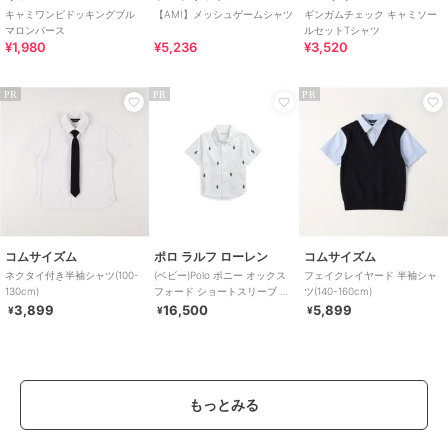
キャミワンピドッキングブル
【AMI】メッシュゲームシャツ
ギンガムチェック キャミソー
マロンパース
ルセットTシャツ
¥1,980
¥5,236
¥3,520
PR
PR
PR
コムサイズム
ポロ ラルフ ローレン
コムサイズム
ネクタイ付き半袖シャツ(100-
(ベビー)Polo ポニー オックス
フェイクレイヤード 半袖シャ
130cm)
フォード ショートスリーブ シ
ツ(140-160cm)
ャツ
3,899
16,500
5,899
¥
¥
¥
もっとみる