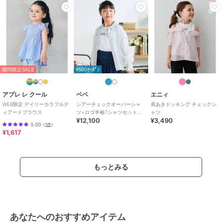
期間限定SALE
¥500ｸｰﾎﾟﾝ
アプレ レ クール
ベベ
エニィ
WEB限定 デイリーカラフルテ
シアーチェックオーバーシャ
肩あきドッキング チェックシ
ィアードブラウス
ツ+ロゴ半袖Tシャツセット
ャツ
¥12,100
¥3,490
(100~160cm)
5.00
（
1件
）
¥1,617
もっとみる
あなたへのおすすめアイテム