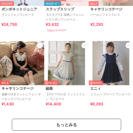
10%OFF
¥500ｸｰﾎﾟﾝ
SALE
ポンポネットジュニア
スラップスリップ
キャサリンコテージ
ラメシフォンワンピース
【スラプリ】花柄シフォンレ
パールシフォンドレス
ースリボンワンピース
¥24,750
¥3,432
¥2,293
(80~130cm)
2点以上で10%OFF
SALE
20%OFF
30%OFF
キャサリンコテージ
組曲
エニィ
花飾り付きドットシフォン サ
【150-170cm】ドットシフォ
シフォン プリーツ ワンピース
ーキュラーワンピース
ン ワンピース
¥1,430
¥14,400
¥6,293
もっとみる