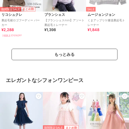
期間限定SALE
まとめ割
SALE
リコシュクレ
ブランシェス
ムージョンジョン
裏起毛裾ロゴフーディー パー
【ブランシェスmini】アソート
くまアップリケ爆温裏起毛ト
カー
裏起毛トレーナー
レーナー
¥2,288
¥1,398
¥1,848
2点以上で10%OFF
もっとみる
エレガントなシフォンワンピース
期間限定SALE
まとめ割