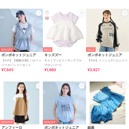
50%OFF
SALE
SALE
ポンポネットジュニア
キッズズー
ポンポネットジュニア
【AMI】【接触冷感】バルーン
キャミワンピドッキングブル
【AMI】メッシュゲームシャツ
パーカ×Tシャツセット
マロンパース
¥7,645
¥1,980
¥3,927
20%OFF
50%OFF
アンフィーロ
ポンポネットジュニア
組曲