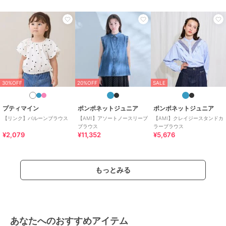
30%OFF
20%OFF
SALE
プティマイン
ポンポネットジュニア
ポンポネットジュニア
【リンク】バルーンブラウス
【AMI】アソートノースリーブ
【AMI】クレイジースタンドカ
ブラウス
ラーブラウス
¥2,079
¥11,352
¥5,676
もっとみる
あなたへのおすすめアイテム