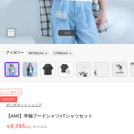
1/24
アイボリー
M(150cm)
×
L(160cm)
×
さらに値下げ
50%OFF
ポンポネットジュニア
【AMI】半袖フードシャツ×Tシャツセット
8,745
￥
￥17,490
税込