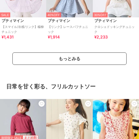
SALE
40%OFF
30%OFF
プティマイン
プティマイン
プティマイン
【スマイル/冷感/リンク】楊柳
【リンク】レースパフチュニ
クロシェドッキングチュニッ
チュニック
ック
ク
¥1,431
¥1,914
¥2,233
もっとみる
日常を甘く彩る、フリルカットソー
期間限定SALE
まとめ割