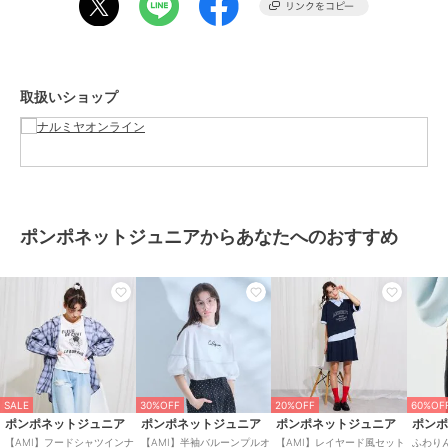
【ポケット】あり
【アジャスター】なし
アイボリー：モデル身長：157cm 着用サイズ：L(160cm)
取扱いショップ
黒：モデル身長：157cm 着用サイズ：L(160cm)
ブランド
ポンポネットジュニア
ショップ
ナルミヤオンライン
商品カテゴリ
トップス
／
シャツ
ポンポネットジュニアからあなたへのおすすめ
性別タイプ
ガールズ
トップス
／
シャツ
カラー
アイボリー、黒
サイズ
M(150cm),L(160cm)
素材
シャツ：綿100%
Tシャツ：綿100%
SALE
30%OFF
20%OFF
60%OF
商品のお取り扱い方法
ポンポネットジュニア
ポンポネットジュニア
ポンポネットジュニア
ポン
【AMI】フードシャツインナ
【AMI】半袖バルーンプルオ
【AMI】レイヤード風セット
ふわり
お手入れ
洗濯方法は商品タグをご確認くだ