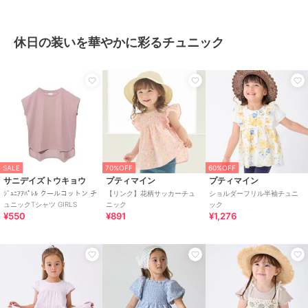
休日の装いを華やかに彩るチュニック
SALE
70%OFF
60%OFF
サニデイズトウキョウ
プティマイン
プティマイン
ｼﾞｭﾆｱｱﾊﾟﾚﾙ クールコットン チ
【リンク】花柄サッカーチュ
ショルダーフリル半袖チュニ
ュニックTシャツ GIRLS
ニック
ック
¥550
¥891
¥1,276