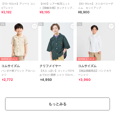
【110-150cm】アソート コン
【AMI】シアー転写ニット
【80-90cm】 ストロベリーデ
ビTシャツ
×【接触冷感】タンクトップセ
ニム セットアップ
¥3,192
¥8,195
¥8,900
ット
PR
PR
PR
期間限定SALE
期間限定SALE
コムサイズム
クリフメイヤー
コムサイズム
バンダナ柄プリント アロハシ
【大人っぽい】コットン100％
【雑誌掲載商品】バンドカラ
ャツ
おでかけ 開襟 シャツ 120cm
ーシャツ
～170cm
2,772
4,950
3,960
¥
¥
¥
もっとみる