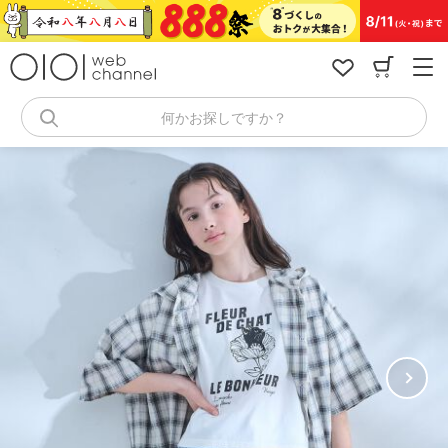
コ
ン
テ
ン
ツ
へ
何かお探しですか？
ス
キ
ッ
プ