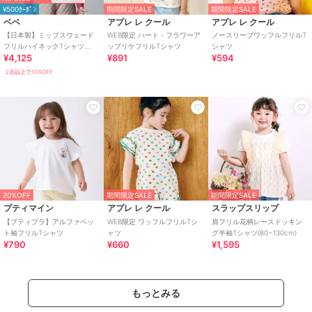
¥500ｸｰﾎﾟﾝ
期間限定SALE
期間限定SALE
ベベ
アプレ レ クール
アプレ レ クール
【日本製】ミップスウェード
WEB限定 ハート・フラワーア
ノースリーブワッフルフリルT
フリルハイネックTシャツ
ップリケフリルTシャツ
シャツ
¥4,125
¥891
¥594
(80~150cm)
2点以上で10%OFF
20%OFF
期間限定SALE
期間限定SALE
プティマイン
アプレ レ クール
スラップスリップ
【プティプラ】アルファベッ
WEB限定 ワッフルフリルTシ
肩フリル花柄レースドッキン
ト袖フリルTシャツ
ャツ
グ半袖Tシャツ(80~130cm)
¥790
¥660
¥1,595
もっとみる