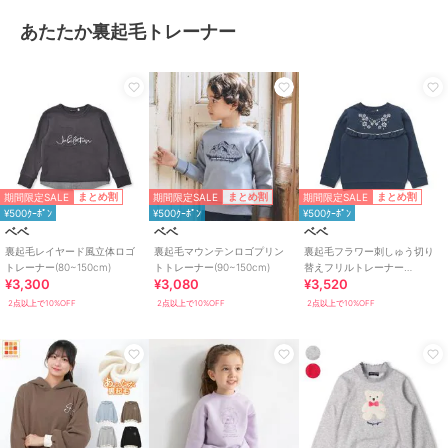
あたたか裏起毛トレーナー
期間限定SALE
期間限定SALE
期間限定SALE
まとめ割
まとめ割
まとめ割
¥500ｸｰﾎﾟﾝ
¥500ｸｰﾎﾟﾝ
¥500ｸｰﾎﾟﾝ
ベベ
ベベ
ベベ
裏起毛レイヤード風立体ロゴ
裏起毛マウンテンロゴプリン
裏起毛フラワー刺しゅう切り
トレーナー(80~150cm)
トトレーナー(90~150cm)
替えフリルトレーナー
¥3,300
¥3,080
¥3,520
(90~150cm)
2点以上で10%OFF
2点以上で10%OFF
2点以上で10%OFF