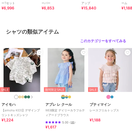
ーTセット
ーバー
アップ
ーム
さい
¥6,996
¥6,853
¥15,840
¥1,18
原産国
中国
シャツの類似アイテム
このカテゴリーをすべてみる
SALE
期間限定SALE
SALE
アイモハ
アプレ レ クール
プティマイン
【aimoha KIDS】デザインプ
WEB限定 デイリーカラフルテ
レースフリルトップス
リントキッズシャツ
ィアードブラウス
¥1,224
¥1,188
5.00
（
1件
）
¥1,617