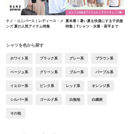
ナノ・ユニバース｜レディース・メ
夏本番！暑い夏を快適にする子供服
ンズ 夏の人気アイテム特集
特集｜Tシャツ・水着・甚平まで
シャツを色から探す
ホワイト系
ブラック系
グレー系
ブラウン系
ベージュ系
グリーン系
ブルー系
パープル系
イエロー系
ピンク系
レッド系
オレンジ系
シルバー系
ゴールド系
白無地
白織柄
その他