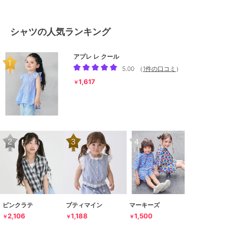
シャツの人気ランキング
アプレ レ クール
5.00
（
1件の口コミ
）
1,617
￥
ピンクラテ
プティマイン
マーキーズ
2,106
1,188
1,500
￥
￥
￥