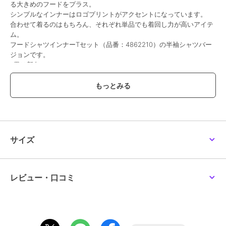
る大きめのフードをプラス。
シンプルなインナーはロゴプリントがアクセントになっています。
合わせて着るのはもちろん、それぞれ単品でも着回し力が高いアイテ
ム。
フードシャツインナーTセット（品番：4862210）の半袖シャツバー
ジョンです。
※黒は新色
【ハートマークを押してお気に入り登録を！】
「在庫残りわずか」の通知、「再入荷通知」「値下げ通知」など、お
得な情報を受け取ることができます！！気になったアイテムは今すぐ
〈お気に入り登録〉をお忘れなく★★
- POM PONETTE AMI (ポンポネット アミ）について -
サイズ
フランス語で友達を意味する”AMI（アミ）”は女の子の味方になりた
いという想いから生まれました。知的で優しい、チャーミングな女の
子のブランドです。
Mサイズ 150～160 Lサイズ 160～
レビュー・口コミ
【
【【透け感】透けない
【生地の厚さ】普通
【伸縮性】なし
【裏地】なし