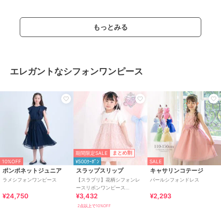
もっとみる
エレガントなシフォンワンピース
期間限定SALE
まとめ割
10%OFF
¥500ｸｰﾎﾟﾝ
SALE
ポンポネットジュニア
スラップスリップ
キャサリンコテージ
ラメシフォンワンピース
【スラプリ】花柄シフォンレ
パールシフォンドレス
ースリボンワンピース
¥24,750
¥3,432
¥2,293
(80~130cm)
2点以上で10%OFF