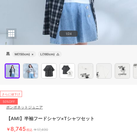
1/24
黒
M(150cm)
×
L(160cm)
△
さらに値下げ
50%OFF
ポンポネットジュニア
【AMI】半袖フードシャツ×Tシャツセット
8,745
￥
￥17,490
税込