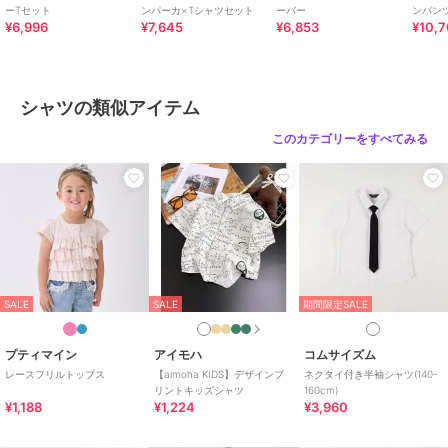
ーTセット
ンパーカ×Tシャツセット
ーバー
ンパン
さい
¥6,996
¥7,645
¥6,853
¥10,
原産国
中国
シャツの類似アイテム
このカテゴリーをすべてみる
SALE
SALE
期間限定SALE
プティマイン
アイモハ
コムサイズム
レースフリルトップス
【aimoha KIDS】デザインプ
ネクタイ付き半袖シャツ(140-
リントキッズシャツ
160cm)
¥1,188
¥1,224
¥3,960