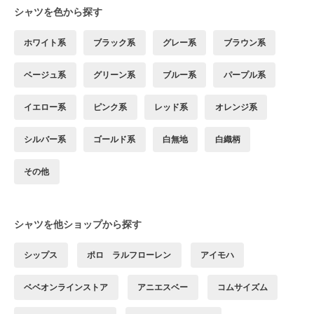
シャツを色から探す
ホワイト系
ブラック系
グレー系
ブラウン系
ベージュ系
グリーン系
ブルー系
パープル系
イエロー系
ピンク系
レッド系
オレンジ系
シルバー系
ゴールド系
白無地
白織柄
その他
シャツを他ショップから探す
シップス
ポロ ラルフローレン
アイモハ
ベベオンラインストア
アニエスベー
コムサイズム