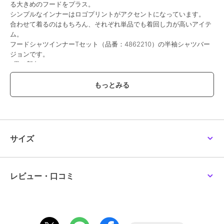
る大きめのフードをプラス。
シンプルなインナーはロゴプリントがアクセントになっています。
合わせて着るのはもちろん、それぞれ単品でも着回し力が高いアイテ
ム。
フードシャツインナーTセット（品番：4862210）の半袖シャツバー
ジョンです。
※黒は新色
【ハートマークを押してお気に入り登録を！】
「在庫残りわずか」の通知、「再入荷通知」「値下げ通知」など、お
得な情報を受け取ることができます！！気になったアイテムは今すぐ
〈お気に入り登録〉をお忘れなく★★
- POM PONETTE AMI (ポンポネット アミ）について -
サイズ
フランス語で友達を意味する”AMI（アミ）”は女の子の味方になりた
いという想いから生まれました。知的で優しい、チャーミングな女の
子のブランドです。
Mサイズ 150～160 Lサイズ 160～
レビュー・口コミ
【
【【透け感】透けない
【生地の厚さ】普通
【伸縮性】なし
【裏地】なし