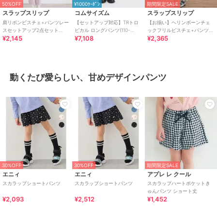
50%OFF
¥1000ｸｰﾎﾟﾝ
期間限定SALE
スラップスリップ
コムサイズム
スラップスリップ
肩リボンビスチェ+パンツレー
【セットアップ対応】TRトロ
【お揃い】ヘリンボーンチェ
スセットアップ2点セット
ピカル ロングパンツ(110-
ックフリルビスチェ+パンツセ
¥2,145
¥7,108
¥2,365
(80~130cm)
130cm)
ットアップ(80~130cm)
動くたび愛らしい、甘めデザインパンツ
30%OFF
30%OFF
期間限定SALE
エニィ
エニィ
アプレ レ クール
スカラップショートパンツ
スカラップショートパンツ
スカラップハートポケットき
ゅんパンツ ショート丈
¥2,093
¥2,512
¥1,452