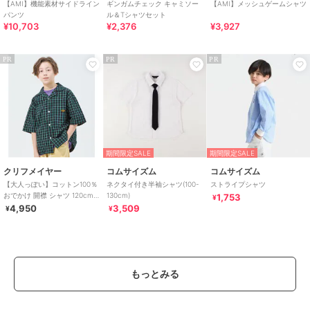
【AMI】機能素材サイドライン
ギンガムチェック キャミソー
【AMI】メッシュゲームシャツ
パンツ
ル＆Tシャツセット
¥10,703
¥2,376
¥3,927
PR
PR
PR
期間限定SALE
期間限定SALE
クリフメイヤー
コムサイズム
コムサイズム
【大人っぽい】コットン100％
ネクタイ付き半袖シャツ(100-
ストライプシャツ
おでかけ 開襟 シャツ 120cm
130cm)
1,753
¥
～170cm
4,950
3,509
¥
¥
もっとみる