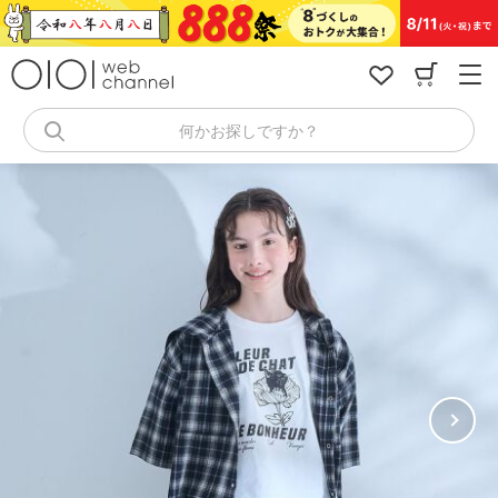
コ
ン
テ
ン
ツ
へ
何かお探しですか？
ス
キ
ッ
プ