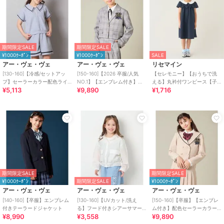
期間限定SALE
期間限定SALE
¥1000ｸｰﾎﾟﾝ
¥1000ｸｰﾎﾟﾝ
SALE
アー・ヴェ・ヴェ
アー・ヴェ・ヴェ
リセマイン
[130-160]【冷感/セットアッ
[150-160]【2026 卒服/人気
【セレモニー】【おうちで洗
プ】セーラーカラー配色ライ
NO.1】【エンブレム付き】シ
える】丸衿付ワンピース【子
¥5,113
¥9,890
¥1,716
ンセットアップ
ョートテーラードジャケット
供服】【キッズ】【女の子】
期間限定SALE
期間限定SALE
¥1000ｸｰﾎﾟﾝ
期間限定SALE
¥1000ｸｰﾎﾟﾝ
アー・ヴェ・ヴェ
アー・ヴェ・ヴェ
アー・ヴェ・ヴェ
[140-160]【卒服】エンブレム
[130-160]【UVカット/洗え
[150-160]【卒服】【エンブレ
付きテーラードジャケット
る】フード付きシアーサマー
ム付き】配色セーラーカラー
¥8,990
¥3,558
¥9,890
ジャケット
ジャケット