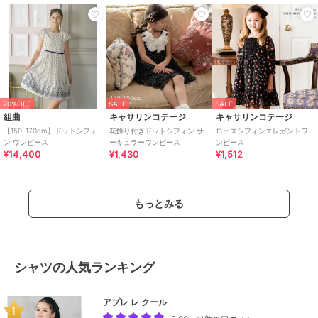
20%OFF
SALE
SALE
組曲
キャサリンコテージ
キャサリンコテージ
【150-170cm】ドットシフォ
花飾り付きドットシフォン サ
ローズシフォンエレガントワ
ン ワンピース
ーキュラーワンピース
ンピース
¥14,400
¥1,430
¥1,512
もっとみる
シャツの人気ランキング
アプレ レ クール