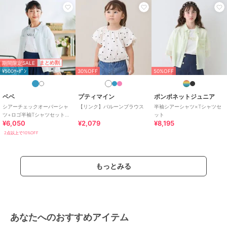
期間限定SALE
まとめ割
¥500ｸｰﾎﾟﾝ
30%OFF
50%OFF
ベベ
プティマイン
ポンポネットジュニア
シアーチェックオーバーシャ
【リンク】バルーンブラウス
半袖シアーシャツ×Tシャツセ
ツ+ロゴ半袖Tシャツセット
ット
¥6,050
¥2,079
¥8,195
(100~160cm)
2点以上で10%OFF
もっとみる
あなたへのおすすめアイテム