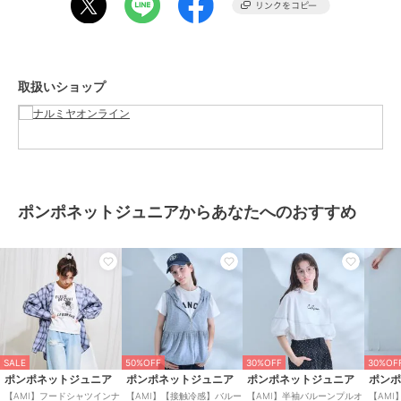
【ポケット】あり
【アジャスター】なし
アイボリー：モデル身長：157cm 着用サイズ：L(160cm)
取扱いショップ
黒：モデル身長：157cm 着用サイズ：L(160cm)
ブランド
ポンポネットジュニア
ショップ
ナルミヤオンライン
商品カテゴリ
トップス
／
シャツ
ポンポネットジュニアからあなたへのおすすめ
性別タイプ
ガールズ
トップス
／
シャツ
カラー
黒、アイボリー
サイズ
M(150cm),L(160cm)
素材
シャツ：綿100%
Tシャツ：綿100%
SALE
50%OFF
30%OFF
30%OF
商品のお取り扱い方法
ポンポネットジュニア
ポンポネットジュニア
ポンポネットジュニア
ポン
【AMI】フードシャツインナ
【AMI】【接触冷感】バルー
【AMI】半袖バルーンプルオ
【AM
お手入れ
洗濯方法は商品タグをご確認くだ