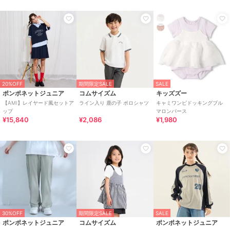
20%OFF
期間限定SALE
SALE
ポンポネットジュニア
コムサイズム
キッズズー
【AMI】レイヤード風セットア
ライン入り 鹿の子 ポロシャツ
キャミワンピドッキングブル
ップ
マロンパース
¥15,840
¥2,086
¥1,980
30%OFF
期間限定SALE
SALE
ポンポネットジュニア
コムサイズム
ポンポネットジュニア