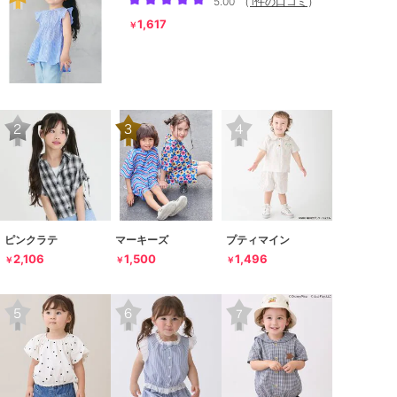
5.00
（
1件の口コミ
）
1,617
￥
ピンクラテ
マーキーズ
プティマイン
2,106
1,500
1,496
￥
￥
￥