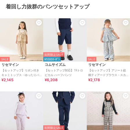
着回し力抜群のパンツセットアップ
期間限定SALE
SALE
¥1000ｸｰﾎﾟﾝ
SALE
リセマイン
コムサイズム
リセマイン
【セットアップ】リボン付き
【セットアップ対応】TRトロ
【セットアップ】アソート総
キャミトップス・ゆったりパ
ピカル ハーフパンツ
柄ティアードブラウス・スカ
¥2,145
¥6,208
¥2,178
ンツセットアップ【子供服】
ラップパンツセット【子供
【キッズ】【女の子】
服】【キッズ】【女の子】
期間限定SALE