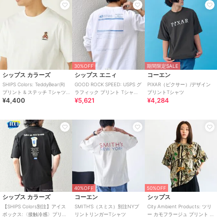
30%OFF
期間限定SALE
シップス カラーズ
シップス エニィ
コーエン
SHIPS Colors: TeddyBear(R)
GOOD ROCK SPEED: USPS グ
PIXAR（ピクサー）/デザイン
プリント & ステッチ Tシャツ
ラフィック プリント Tシャツ
プリントTシャツ
¥4,400
¥5,621
¥4,284
◇
(ロンT)◇
40%OFF
50%OFF
シップス カラーズ
コーエン
シップス
【SHIPS Colors別注】アイス
SMITH’S（スミス）別注NYプ
City Ambient Products: ツリ
ボックス:〈接触冷感〉プリン
リントリンガーTシャツ
ー カモフラージュ プリント T