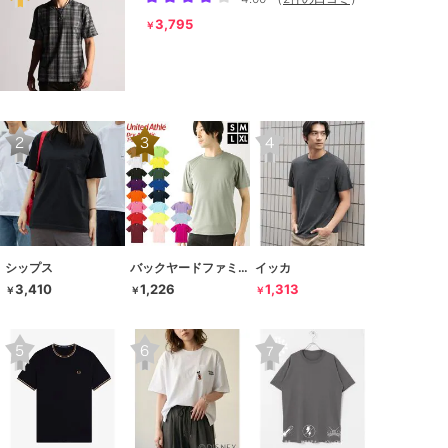
3,795
￥
シップス
バックヤードファミリー
イッカ
3,410
1,226
1,313
￥
￥
￥