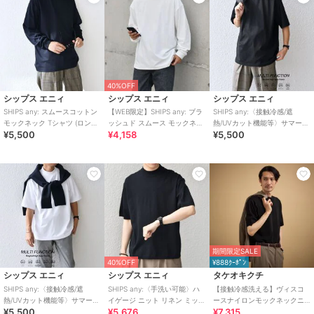
40%OFF
シップス エニィ
シップス エニィ
シップス エニィ
SHIPS any: スムースコットン
【WEB限定】SHIPS any: ブラ
SHIPS any:〈接触冷感/遮
モックネック Tシャツ (ロン
ッシュド スムース モックネッ
熱/UVカット機能等〉サマーフ
¥5,500
¥4,158
¥5,500
T)◆
ク Tシャツ(ロンT)◇
ァンクション モックネック T
シャツ
期間限定SALE
40%OFF
¥888ｸｰﾎﾟﾝ
シップス エニィ
シップス エニィ
タケオキクチ
SHIPS any:〈接触冷感/遮
SHIPS any:〈手洗い可能〉ハ
【接触冷感洗える】ヴィスコ
熱/UVカット機能等〉サマーフ
イゲージ ニット リネン ミック
ースナイロンモックネックニ
¥5,500
¥5,676
¥7,315
ァンクション モックネック T
ス モックネック 半袖 Tシャツ
ット