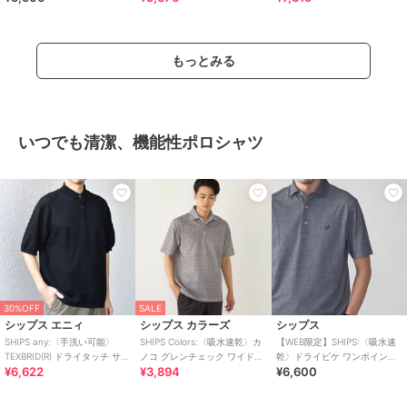
シャツ
もっとみる
いつでも清潔、機能性ポロシャツ
30%OFF
SALE
シップス エニィ
シップス カラーズ
シップス
SHIPS any:〈手洗い可能〉
SHIPS Colors:〈吸水速乾〉カ
【WEB限定】SHIPS:〈吸水速
TEXBRID(R) ドライタッチ サマ
ノコ グレンチェック ワイドカ
乾〉ドライピケ ワンポイント
¥6,622
¥3,894
¥6,600
ー ニット 半袖 ポロシャ
ラー ポロシャツ
ロゴ ワイドカラー ポロシャツ