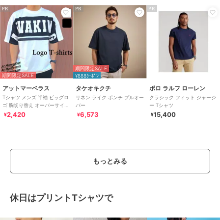
PR
PR
PR
期間限定SALE
期間限定SALE
¥888ｸｰﾎﾟﾝ
アットマーベラス
タケオキクチ
ポロ ラルフ ローレン
Tシャツ メンズ 半袖 ビッグロ
リネン ライク ポンチ プルオー
クラシック フィット ジャージ
ゴ 胸切り替え オーバーサイズ
バー
ー Tシャツ
ストリート 2色
2,420
6,573
15,400
¥
¥
¥
もっとみる
休日はプリントTシャツで