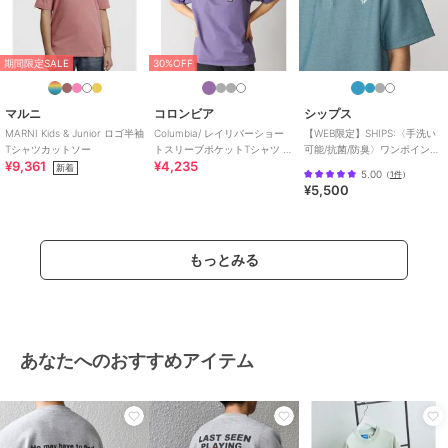
期間限定SALE
30%OFF
マルニ
コロンビア
シップス
MARNI Kids & Junior ロゴ半袖
Columbia/ レイリバーショー
【WEB限定】SHIPS:〈手洗い
Tシャツカットソー
トスリーブポケットTシャツ /
可能/抗菌/防臭〉ワンポイント
¥9,361
¥4,235
コロンビア
ロゴ バーズアイ ヘンリーネッ
新着
5.00
（
1件
）
ク
¥5,500
もっとみる
あなたへのおすすめアイテム