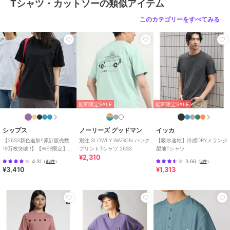
Tシャツ・カットソーの類似アイテム
サイズ
MEDIUM,LARGE,X-LARGE
このカテゴリーをすべてみる
素材
本体: 綿100%、 リブ: 綿100%
商品のお取り扱い方法
原産国
中国
期間限定SALE
期間限定SALE
シップス
ノーリーズ グッドマン
イッカ
【26SS新色追加!!累計販売数
別注 SLOWLY WAGON バック
【吸水速乾】冷感DRYメランジ
19万枚突破!!】【WEB限定】
プリントTシャツ 26SS
梨地Tシャツ
¥2,310
SHIPS: マイクロ SHIPSロ
4.31
3.66
（
93件
）
（
3件
）
¥3,410
¥1,313