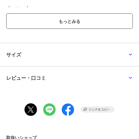
【デザイン】
人気キャラクター「PEANUTS」を描いたグラフィックTシャツ。
左胸にはさりげないワンポイントプリントを施し、シンプルながらも
程よいアクセントのあるデザインに仕上げました。
大人でも取り入れやすく、カジュアルスタイルをさりげなく引き立て
てくれる一枚。
一枚での着用はもちろん、シャツやジャケットのインナーとしても活
躍します。
サイズ
カジュアルなボトムスとの相性も抜群で、性別を問わずユニセックス
で着用いただけます。
----------------------------
レビュー・口コミ
裏地：無
光沢感：無
生地の厚み：中間
伸縮性：有
透け感：無（ホワイト/ホワイト系のみやや有）
水洗い：洗濯機可
----------------------------
【注意事項】
取扱いショップ
※末永く愛用頂く為に、アテンションタグ・洗濯ネームを必ずご確認