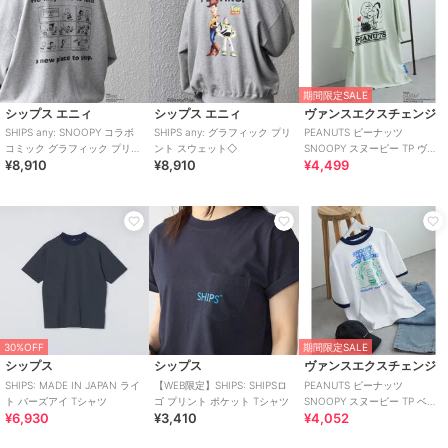
期間限定SALE
シップス エニィ
シップス エニィ
ヴァンスエクスチェンジ
SHIPS any: SNOOPY コラボ
SHIPS any: グラフィック プリ
PEANUTS ピーナッツ
コミック グラフィック プリン
ント スウェット◇
SNOOPY スヌーピー TP ヴィ
¥8,910
¥8,910
¥4,499
ト スウェット◇
ンテージハートフルT
30%OFF
期間限定SALE
シップス
シップス
ヴァンスエクスチェンジ
SHIPS: MADE IN JAPAN ライ
【WEB限定】SHIPS: SHIPSロ
PEANUTS ピーナッツ
ト バーズアイ Tシャツ
ゴ プリント ポケット Tシャツ
SNOOPY スヌーピー TP ベス
¥6,930
¥3,410
¥4,052
トフレンドリンガーT