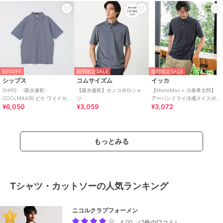
50%OFF
期間限定SALE
期間限定SALE
シップス
コムサイズム
イッカ
SHIPS: 〈吸水速乾〉
【吸水速乾】カノコポロシャ
【MonoMax × 小泉孝太郎】
COOLMAX(R) ピケ ワイドカラ
ツ
アーバンドライ冷感スイスボ
¥6,050
¥3,059
¥3,072
ー ポロシャツ
タンダウンポロシャツ「小泉
孝太郎さん着用
もっとみる
Tシャツ・カットソーの人気ランキング
ニコルクラブフォーメン
4.00
（
2件の口コミ
）