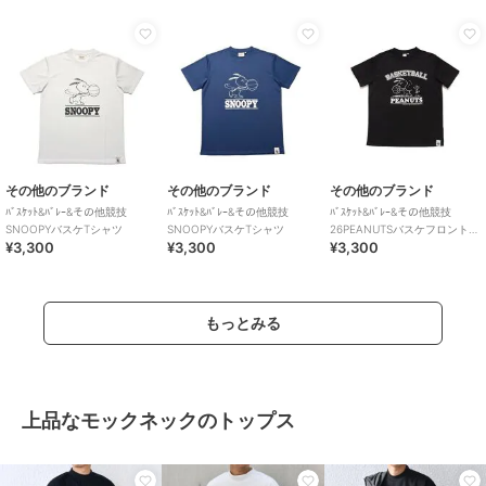
その他のブランド
その他のブランド
その他のブランド
ﾊﾞｽｹｯﾄ&ﾊﾞﾚｰ&その他競技
ﾊﾞｽｹｯﾄ&ﾊﾞﾚｰ&その他競技
ﾊﾞｽｹｯﾄ&ﾊﾞﾚｰ&その他競技
SNOOPYバスケTシャツ
SNOOPYバスケTシャツ
26PEANUTSバスケフロントプ
¥3,300
¥3,300
¥3,300
リントTシャツ
もっとみる
上品なモックネックのトップス