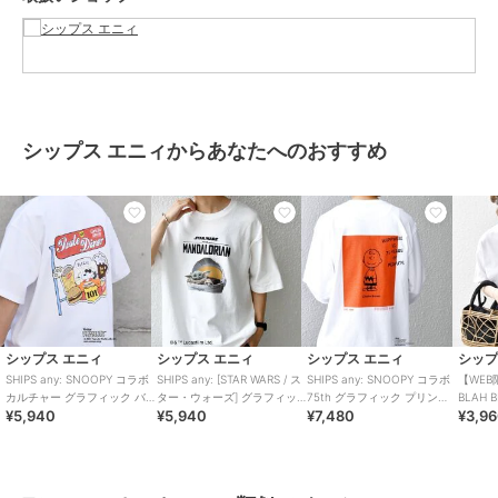
の上、着用又はお取り扱いください。
※撮影環境による光の当たり具合やパソコン・スマートフォンなどの
閲覧環境によって、実際の色味と異なって見える場合があります。
商品の色味は商品単体で撮影した画像をご参照ください。
シップス エニィからあなたへのおすすめ
※画像の商品はサンプルです。
実際の商品と仕様、加工、サイズが若干異なる場合がございます。
ブランド
シップス エニィ
ショップ
シップス エニィ
商品カテゴリ
トップス
／
Tシャツ・カットソ
ー
シップス エニィ
シップス エニィ
シップス エニィ
シップ
性別タイプ
メンズ
SHIPS any: SNOOPY コラボ
SHIPS any: [STAR WARS / ス
SHIPS any: SNOOPY コラボ
【WEB限
カルチャー グラフィック バ
ター・ウォーズ] グラフィッ
75th グラフィック プリント
BLAH 
トップス
／
Tシャツ・カットソ
¥5,940
¥5,940
¥7,480
¥3,9
ック プリント Tシャツ◇
ク Tシャツ 26SS
Tシャツ(ロンT)◆
ント 刺
ー
カラー
チャコールグレー、ホワイト、ホ
ワイト系その他