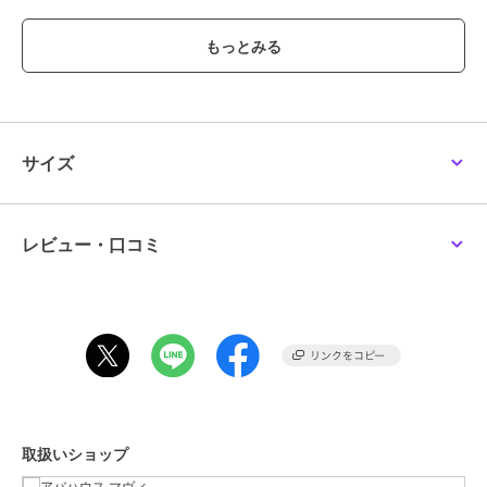
しつつ、前だけインするスタイルもバランス良く決まります。
ブランド
アバハウス マヴィ
ショップ
アバハウス マヴィ
商品カテゴリ
トップス
／
Tシャツ・カットソ
サイズ
ー
性別タイプ
レディース
トップス
／
Tシャツ・カットソ
ー
レビュー・口コミ
カラー
ピンク、ホワイト、ブラック、グ
レー、ブラウン
サイズ
F
素材
ポリエステル96% ポリウレタン
4%
商品のお取り扱い方法
お手入れ
手洗い可
取扱いショップ
原産国
中国