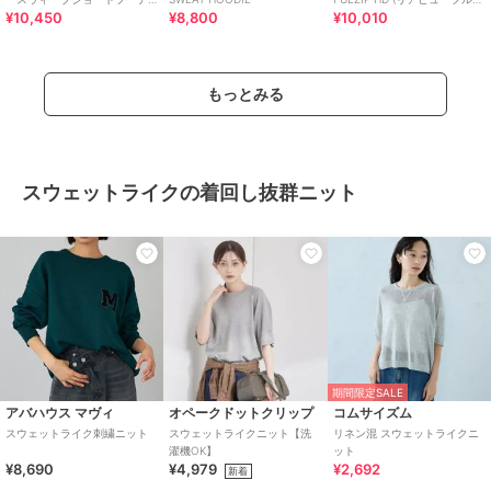
¥10,450
¥8,800
¥10,010
ィ
ップフーディ)
もっとみる
スウェットライクの着回し抜群ニット
期間限定SALE
アバハウス マヴィ
オペークドットクリップ
コムサイズム
スウェットライク刺繍ニット
スウェットライクニット【洗
リネン混 スウェットライクニ
濯機OK】
ット
¥8,690
¥4,979
¥2,692
新着