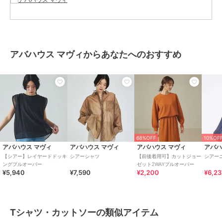
アバハウス マヴィからあなたへのおすすめ
68%OFF
10%OF
アバハウス マヴィ
アバハウス マヴィ
アバハウス マヴィ
アバハ
【シアー】レイヤードドッキ
シアーシャツ
【前後着用可】カットジョー
シアー
ングプルオーバー
ゼット2WAYプルオーバー
¥5,940
¥7,590
¥2,200
¥6,2
Tシャツ・カットソーの類似アイテム