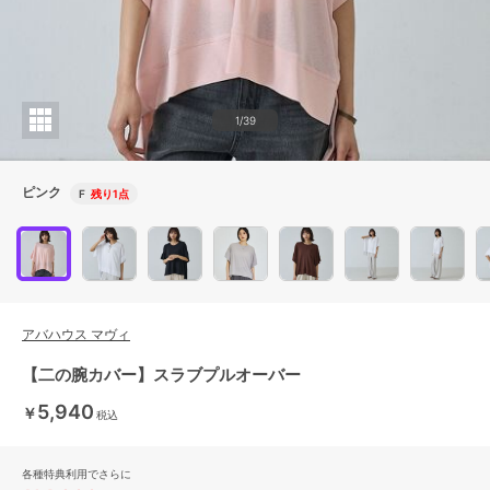
1/39
ピンク
F
残り1点
アバハウス マヴィ
【二の腕カバー】スラブプルオーバー
5,940
￥
税込
各種特典利用でさらに