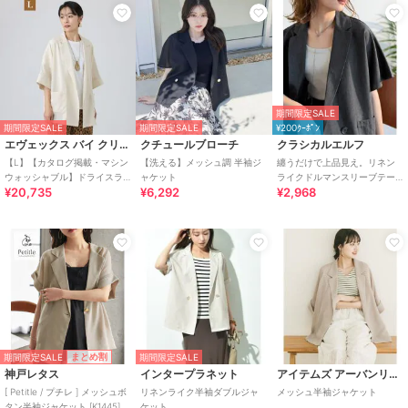
期間限定SALE
期間限定SALE
期間限定SALE
¥200ｸｰﾎﾟﾝ
エヴェックス バイ クリツィア
クチュールブローチ
クラシカルエルフ
【L】【カタログ掲載・マシン
【洗える】メッシュ調 半袖ジ
纏うだけで上品見え。リネン
ウォッシャブル】ドライスラ
ャケット
ライクドルマンスリーブテー
¥20,735
¥6,292
¥2,968
ブハーフスリーブジャケット
ラードダブルジャケット（半
袖）
期間限定SALE
まとめ割
期間限定SALE
神戸レタス
インタープラネット
アイテムズ アーバンリサーチ
[ Petitle / プチレ ] メッシュボ
リネンライク半袖ダブルジャ
メッシュ半袖ジャケット
タン半袖ジャケット [K1445]
ケット