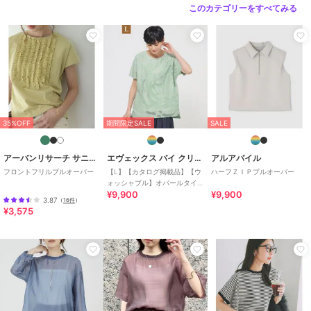
このカテゴリーをすべてみる
35%OFF
期間限定SALE
SALE
アーバンリサーチ サニーレーベル
エヴェックス バイ クリツィア
アルアバイル
フロントフリルプルオーバー
【L】【カタログ掲載品】【ウ
ハーフＺＩＰプルオーバー
ォッシャブル】オパールタイ
¥9,900
¥9,900
ガーコンビカットソー
3.87
（
16件
）
¥3,575