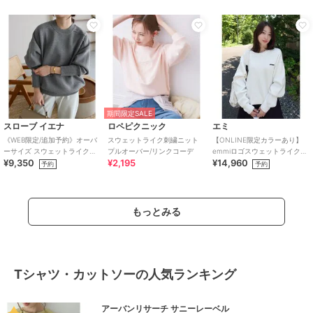
期間限定SALE
スローブ イエナ
ロペピクニック
エミ
《WEB限定/追加予約》オーバ
スウェットライク刺繍ニット
【ONLINE限定カラーあり】
ーサイズ スウェットライクニ
プルオーバー/リンクコーデ
emmiロゴスウェットライクニ
¥9,350
¥2,195
¥14,960
ット
ット
予約
予約
もっとみる
Tシャツ・カットソーの人気ランキング
アーバンリサーチ サニーレーベル