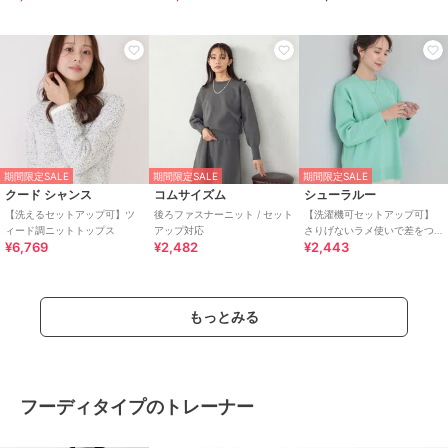
期間限定SALE
期間限定SALE
期間限定SALE
クード シャンス
コムサイズム
シューラルー
【洗えるセットアップ可】ツ
後ろファスナーニット / セット
【洗濯機可セットアップ可】
ィード調ニットトップス
アップ対応
さりげないラメ使いで差をつ
¥6,769
¥2,482
¥2,443
ける クルーネックニット
もっとみる
フーディタイプのトレーナー