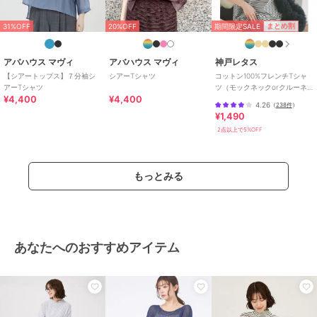
期間限定SALE
まとめ割
31%OFF
20%OFF
アバハウス マヴィ
アバハウス マヴィ
神戸レタス
【シアートップス】７分袖シ
シアーTシャツ
コットン100%フレンチTシャ
アーTシャツ
ツ（モックネックorクルーネ
¥4,400
¥4,400
ック） [C4819]
4.26
（
238件
）
¥1,490
2点以上で5%OFF
もっとみる
あなたへのおすすめアイテム