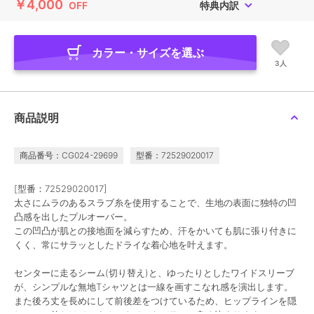
￥4,000
OFF
特典内訳
カラー・サイズを選ぶ
3人
商品説明
商品番号：CG024-29699
型番：72529020017
[型番：72529020017]
太さにムラのあるスラブ糸を使用することで、生地の表面に独特の凹
凸感を出したプルオーバー。
この凹凸が肌との接地面を減らすため、汗をかいても肌に張り付きに
くく、常にサラッとしたドライな着心地を叶えます。
センターに走るシーム(切り替え)と、ゆったりとしたワイドスリーブ
が、シンプルな無地Tシャツとは一線を画すこなれ感を演出します。
また後ろ丈を長めにして前後差をつけているため、ヒップラインを隠