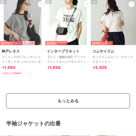
PR
PR
PR
期間限定SALE
期間限定SALE
期間限定SALE
まとめ割
神戸レタス
インタープラネット
コムサイズム
コットン100%フレンチTシャ
【ＵＶ・接触冷感】アソート
ボックスシルエット クロップ
ツ（モックネックorクルーネ
プリントオーバーサイズＴシ
ド丈Ｔシャツ
ック） [C4819]
ャツ
1,490
1,998
3,509
¥
¥
¥
2点以上で5%OFF
もっとみる
半袖ジャケットの出番