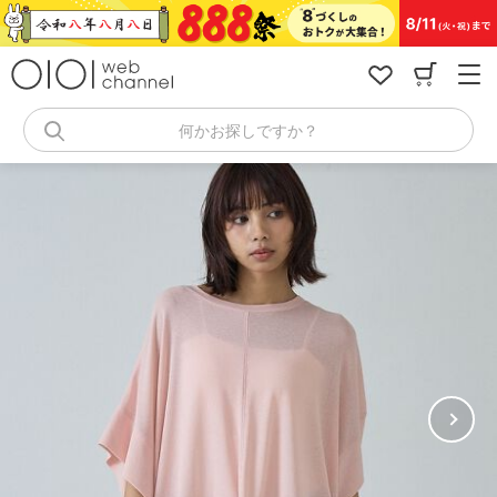
コ
ン
テ
ン
ツ
へ
何かお探しですか？
ス
キ
ッ
プ