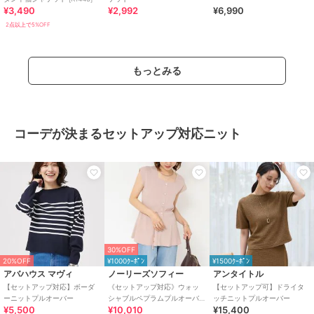
¥3,490
¥2,992
¥6,990
2点以上で5%OFF
もっとみる
コーデが決まるセットアップ対応ニット
30%OFF
20%OFF
¥1000ｸｰﾎﾟﾝ
¥1500ｸｰﾎﾟﾝ
アバハウス マヴィ
ノーリーズソフィー
アンタイトル
【セットアップ対応】ボーダ
《セットアップ対応》ウォッ
【セットアップ可】ドライタ
ーニットプルオーバー
シャブルペプラムプルオーバ
ッチニットプルオーバー
¥5,500
¥10,010
¥15,400
ー