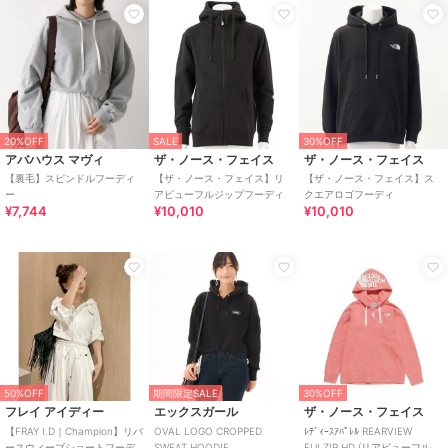
20%OFF
SALE
30%OFF
アバハウス マヴィ
ザ・ノース・フェイス
ザ・ノース・フェイス
【裏毛】スピンドルフーディ
【ザ・ノース・フェイス】リ
【ザ・ノース・フェイス】ス
ー
アビューフルジップフーディ
クエアロゴフーディ
¥7,744
¥10,010
¥10,010
50%OFF
期間限定SALE
30%OFF
フレイ アイディー
エックスガール
ザ・ノース・フェイス
【FRAY I.D｜Champion】リバ
OVAL LOGO CROPPED
ﾚﾃﾞｨｰｽｱﾊﾟﾚﾙ REARVIEW
ースウィーブショートフーデ
SWEAT HOODIE
FULZIP HD (リアビューフルジ