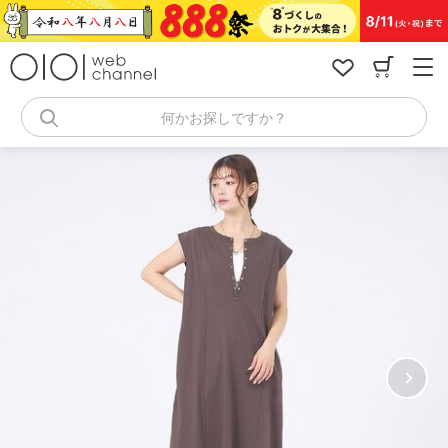
コ
ン
テ
ン
ツ
へ
何かお探しですか？
ス
キ
ッ
プ