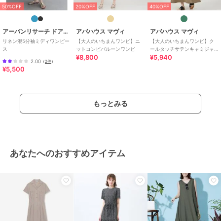
50%OFF
20%OFF
40%OFF
アーバンリサーチ ドアーズ
アバハウス マヴィ
アバハウス マヴィ
リネン混5分袖ミディワンピー
【大人のいちまんワンピ】ニ
【大人のいちまんワンピ】ク
ス
ットコンビバルーンワンピ
ールタッチサテンキャミジャ
¥8,800
¥5,940
ンスカ
2.00
（
2件
）
¥5,500
もっとみる
あなたへのおすすめアイテム