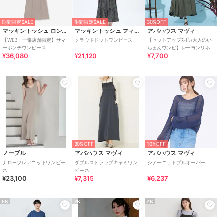
期間限定SALE
期間限定SALE
30%OFF
マッキントッシュ ロンドン
マッキントッシュ フィロソフィー
アバハウス マヴィ
【WEB・一部店舗限定】サマ
クラウドドットワンピース
【セットアップ対応/大人のい
ーポンチワンピース
ちまんワンピ】レーヨンリネ
¥36,080
¥21,120
¥7,700
ン2WAYワンピ
30%OFF
10%OFF
ノーブル
アバハウス マヴィ
アバハウス マヴィ
ナローフレアニットワンピー
ダブルストラップキャミワン
シアーニットプルオーバー
ス
ピース
¥23,100
¥7,315
¥6,237
PR
PR
PR