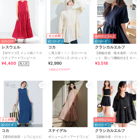
まとめ割
期間限定SALE
50%OFF
¥200ｸｰﾎﾟﾝ
¥200ｸｰﾎﾟﾝ
レスウェル
コカ
クラシカルエルフ
【Ｍサイズ】インド綿ノース
＼再入荷！！／【UVパーカ
【接触冷感・吸水速乾・UVカ
リティアードワンピース
ー・UPF50＋】UVカットティ
ット・防シワ機能付き】キー
¥4,400
¥2,990
¥3,518
アードパーカー 全4色
ネックリボンティアードワン
再入荷
ピース
2点以上で10%OFF
まとめ割
期間限定SALE
¥200ｸｰﾎﾟﾝ
¥200ｸｰﾎﾟﾝ
コカ
スナイデル
クラシカルエルフ
【通気性抜群・シワになりに
ボリュームティアードワンピ
【接触冷感・UVカット・