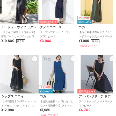
まとめ割
期間限定SALE
¥200ｸｰﾎﾟﾝ
ルージュ・ヴィフ ラクレ
ナノユニバース
コカ
【2サイズ展開】【定番人気】
オープンフロントノースリー
【西山茉希様着用】ライトエ
麻混ノースリーブVネックワン
ブワンピース
ンボスマキシ丈ノースリーブ
¥19,800
¥3,960
¥1,989
ピース/ポケット付き/コ
ワンピース 全4色 / シワになり
再入荷
再入荷
にくい・速乾
2点以上で10%OFF
まとめ割
¥200ｸｰﾎﾟﾝ
期間限定SALE
シップス エニィ
コカ
アーバンリサーチ ドアーズ
【WEB限定】SHIPS any: ハン
【通気性抜群・シワになりに
フロントタックノースリーブ
ドスモッキング コットン フレ
くい・乾燥機OK】ライトエン
ワンピース
¥12,980
¥1,989
¥4,702
ア ノースリーブ ワンピース
ボスノースリーブティアード
ワンピース 全2色
2点以上で10%OFF