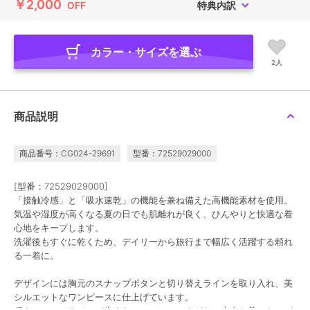
￥2,000
OFF
特典内訳
カラー・サイズを選ぶ
2人
商品説明
商品番号：CG024-29691
型番：72529029000
[型番：72529029000]
「接触冷感」と「吸水速乾」の機能を兼ね備えた高機能素材を使用。
気温や湿度が高くなる夏の日でも肌離れが良く、ひんやりと快適な着
心地をキープします。
洗濯後もすぐに乾くため、デイリーから旅行まで幅広く活躍する頼れ
る一着に。
デザインには胸元のスナップボタンと切り替えラインを取り入れ、美
シルエットなワンピースに仕上げています。