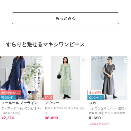
もっとみる
すらりと魅せるマキシワンピース
まとめ割
期間限定SALE
¥200ｸｰﾎﾟﾝ
SALE
¥200ｸｰﾎﾟﾝ
ノールール ノーライン
マウジー
コカ
ティアードマキシワンピ【No
RUFFLE CHIFFON MAXI ドレ
【シワになりにくい・速乾・
Rule No Line】
ス
乾燥機OK】エンボス半袖マキ
¥2,376
¥6,490
¥1,690
シワンピース 全4色
2点以上で10%OFF