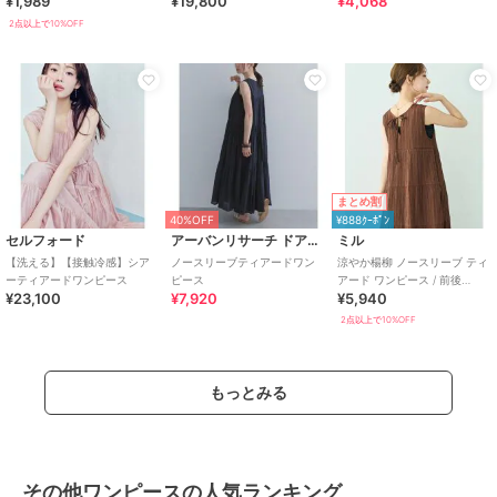
¥1,989
¥19,800
¥4,068
ボスノースリーブティアード
ードワンピース(ロング丈)
ワンピース 全2色
2点以上で10%OFF
まとめ割
40%OFF
¥888ｸｰﾎﾟﾝ
セルフォード
アーバンリサーチ ドアーズ
ミル
【洗える】【接触冷感】シア
ノースリーブティアードワン
涼やか楊柳 ノースリーブ ティ
ーティアードワンピース
ピース
アード ワンピース / 前後
¥23,100
¥7,920
¥5,940
2way 【mil/ミル】
2点以上で10%OFF
もっとみる
その他ワンピースの人気ランキング