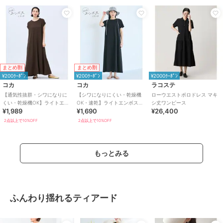
まとめ割
まとめ割
¥200ｸｰﾎﾟﾝ
¥200ｸｰﾎﾟﾝ
¥2000ｸｰﾎﾟﾝ
コカ
コカ
ラコステ
【通気性抜群・シワになりに
【シワになりにくい・乾燥機
ローウエストポロドレス マキ
くい・乾燥機OK】ライトエン
OK・速乾】ライトエンボスマ
シ丈ワンピース
¥1,989
¥1,690
¥26,400
ボスマキシロールアップワン
キシワンピース 全2色
ピース 全3色
2点以上で10%OFF
2点以上で10%OFF
もっとみる
ふんわり揺れるティアード