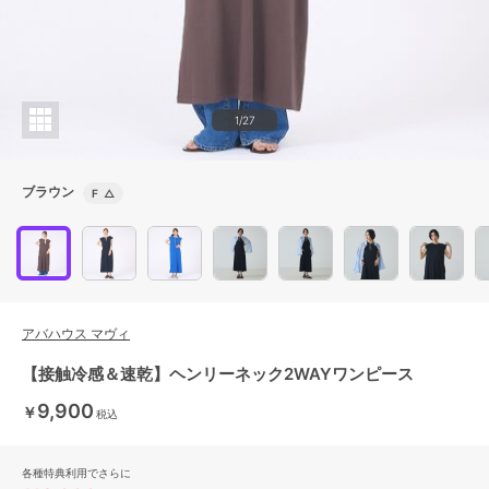
1/27
ブラウン
F
△
アバハウス マヴィ
【接触冷感＆速乾】ヘンリーネック2WAYワンピース
9,900
￥
税込
各種特典利用でさらに