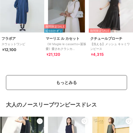
期間限定SALE
期間限定SALE
¥2888ｸｰﾎﾟﾝ
フラボア
マーリエ ル カセット
クチュールブローチ
スウェットワンピ
《M Maglie le cassetto×冨張
【洗える】メッシュ キャミワ
愛》愛されクラシカ
ンピース
12,100
¥
ル“Lace”ニットワンピース｜
21,120
4,315
¥
¥
もっとみる
大人のノースリーブワンピースドレス