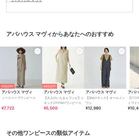
サイズ
F
素材
コットン70% ポリエステル30%
商品のお取り扱い方法
お手入れ
洗濯機可
アバハウス マヴィからあなたへのおすすめ
原産国
中国
10%OFF
44%OFF
アバハウス マヴィ
アバハウス マヴィ
アバハウス マヴィ
アバハ
ノースリーブワンピース
【大人のいちまんワンピ】U
【深めVネック】オールイン
【STO
ネックZIP2WAYワンピース
ワン
トワイ
¥7,722
¥5,500
¥12,980
¥10,
その他ワンピースの類似アイテム