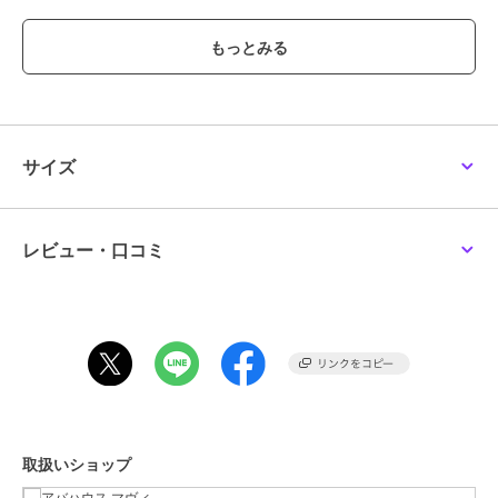
程よいフレアラインが生まれ、カジュアルすぎない大人な着こなしが
叶います。
【styling】
ヘンリーネックのスナップボタンはすべて閉じてクリーンな雰囲気
に、開けると抜け感が出てより季節感あるムードに。
デニムなどのボトムスをレイヤードすると、今っぽい重ね着スタイル
になるのでおすすめです。
サイズ
シルバーのシューズや、大ぶりなアクセサリーを一緒に身に付けると
こなれ感を出せて◎
レビュー・口コミ
ブランド
アバハウス マヴィ
ショップ
アバハウス マヴィ
商品カテゴリ
ワンピースドレス
／
その他ワン
ピース
性別タイプ
レディース
ワンピースドレス
／
その他ワン
ピース
取扱いショップ
カラー
ブラウン、ブラック、ブルー