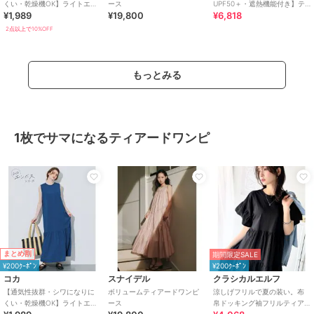
くい・乾燥機OK】ライトエン
ース
UPF50＋・遮熱機能付き】テ
¥1,989
¥19,800
¥6,818
ボスノースリーブティアード
ィアードラッシュガード４点
ワンピース 全2色
セット
2点以上で10%OFF
もっとみる
1枚でサマになるティアードワンピ
まとめ割
期間限定SALE
¥200ｸｰﾎﾟﾝ
¥200ｸｰﾎﾟﾝ
コカ
スナイデル
クラシカルエルフ
【通気性抜群・シワになりに
ボリュームティアードワンピ
涼しげフリルで夏の装い。布
くい・乾燥機OK】ライトエン
ース
帛ドッキング袖フリルティア