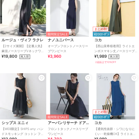
まとめ割
期間限定SALE
¥200ｸｰﾎﾟﾝ
ルージュ・ヴィフ ラクレ
ナノユニバース
コカ
【2サイズ展開】【定番人気】
オープンフロントノースリー
【西山茉希様着用】ライトエ
麻混ノースリーブVネックワン
ブワンピース
ンボスマキシ丈ノースリーブ
¥19,800
¥3,960
¥1,989
ピース/ポケット付き/コ
ワンピース 全4色 / シワになり
再入荷
再入荷
にくい・速乾
2点以上で10%OFF
まとめ割
期間限定SALE
¥200ｸｰﾎﾟﾝ
シップス エニィ
アーバンリサーチ ドアーズ
コカ
【WEB限定】SHIPS any: ハン
フロントタックノースリーブ
【通気性抜群・シワになりに
ドスモッキング コットン フレ
ワンピース
くい・乾燥機OK】ライトエン
ア ノースリーブ ワンピース
ボスノースリーブティアード