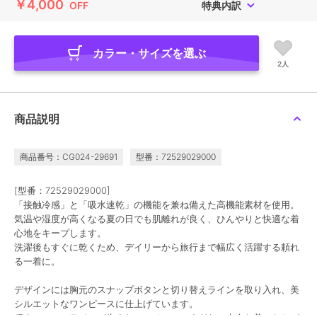
￥4,000
OFF
特典内訳
カラー・サイズを選ぶ
2人
商品説明
商品番号：CG024-29691
型番：72529029000
[型番：72529029000]
「接触冷感」と「吸水速乾」の機能を兼ね備えた高機能素材を使用。
気温や湿度が高くなる夏の日でも肌離れが良く、ひんやりと快適な着
心地をキープします。
洗濯後もすぐに乾くため、デイリーから旅行まで幅広く活躍する頼れ
る一着に。
デザインには胸元のスナップボタンと切り替えラインを取り入れ、美
シルエットなワンピースに仕上げています。