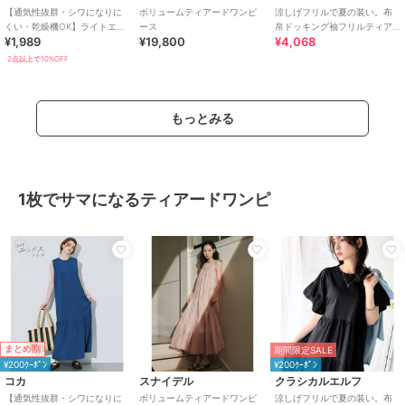
【通気性抜群・シワになりに
ボリュームティアードワンピ
涼しげフリルで夏の装い。布
くい・乾燥機OK】ライトエン
ース
帛ドッキング袖フリルティア
¥1,989
¥19,800
¥4,068
ボスノースリーブティアード
ードワンピース(ロング丈)
ワンピース 全2色
2点以上で10%OFF
もっとみる
1枚でサマになるティアードワンピ
まとめ割
期間限定SALE
¥200ｸｰﾎﾟﾝ
¥200ｸｰﾎﾟﾝ
コカ
スナイデル
クラシカルエルフ
【通気性抜群・シワになりに
ボリュームティアードワンピ
涼しげフリルで夏の装い。布