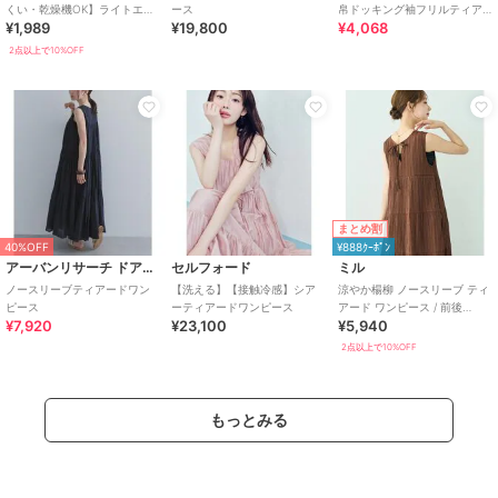
くい・乾燥機OK】ライトエン
ース
帛ドッキング袖フリルティア
¥1,989
¥19,800
¥4,068
ボスノースリーブティアード
ードワンピース(ロング丈)
ワンピース 全2色
2点以上で10%OFF
まとめ割
40%OFF
¥888ｸｰﾎﾟﾝ
アーバンリサーチ ドアーズ
セルフォード
ミル
ノースリーブティアードワン
【洗える】【接触冷感】シア
涼やか楊柳 ノースリーブ ティ
ピース
ーティアードワンピース
アード ワンピース / 前後
¥7,920
¥23,100
¥5,940
2way 【mil/ミル】
2点以上で10%OFF
もっとみる