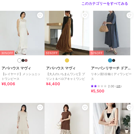
このカテゴリーをすべてみる
30%OFF
55%OFF
50%OFF
アバハウス マヴィ
アバハウス マヴィ
アーバンリサーチ ドアーズ
【レイヤード】メッシュニッ
【大人のいちまんワンピ】プ
リネン混5分袖ミディワンピー
トワンピース
リント＆ベロアキャミワンピ
ス
¥6,006
¥4,400
2.00
（
2件
）
¥5,500