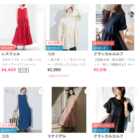
まとめ割
期間限定SALE
50%OFF
¥200ｸｰﾎﾟﾝ
¥200ｸｰﾎﾟﾝ
レスウェル
コカ
クラシカルエルフ
【Ｍサイズ】インド綿ノース
＼再入荷！！／【UVパーカ
【接触冷感・吸水速乾・UVカ
リティアードワンピース
ー・UPF50＋】UVカットティ
ット・防シワ機能付き】キー
¥4,400
¥2,990
¥3,518
アードパーカー 全4色
ネックリボンティアードワン
再入荷
ピース
2点以上で10%OFF
まとめ割
期間限定SALE
¥200ｸｰﾎﾟﾝ
¥200ｸｰﾎﾟﾝ
コカ
スナイデル
クラシカルエルフ