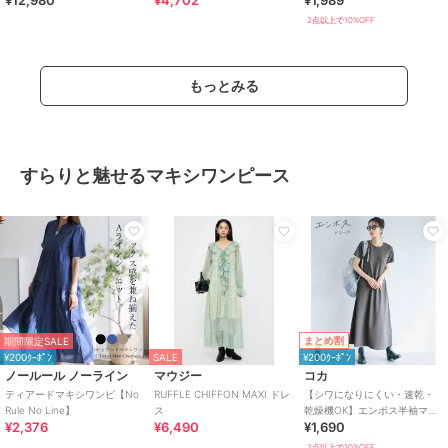
¥12,980
¥4,702
¥1,989
ワンピース 全2色
2点以上で10%OFF
もっとみる
すらりと魅せるマキシワンピース
まとめ割
期間限定SALE
¥200ｸｰﾎﾟﾝ
SALE
¥200ｸｰﾎﾟﾝ
ノールール ノーライン
マウジー
コカ
ティアードマキシワンピ【No
RUFFLE CHIFFON MAXI ドレ
【シワになりにくい・速乾・
Rule No Line】
ス
乾燥機OK】エンボス半袖マキ
¥2,376
¥6,490
¥1,690
シワンピース 全4色
2点以上で10%OFF