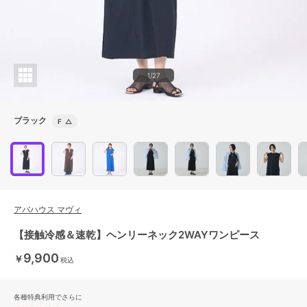
1/27
ブラック
F
△
アバハウス マヴィ
【接触冷感＆速乾】ヘンリーネック2WAYワンピース
9,900
￥
税込
各種特典利用でさらに