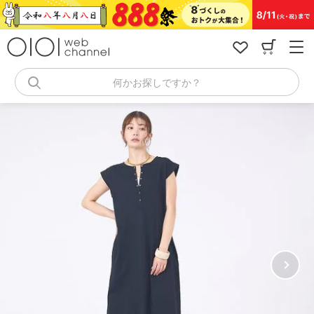
コ
ン
テ
ン
ツ
へ
何かお探しですか？
ス
キ
ッ
プ