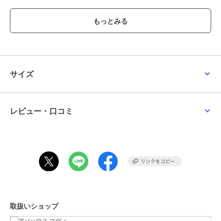
程よいフレアラインが生まれ、カジュアルすぎない大人な着こなしが
叶います。
【styling】
ヘンリーネックのスナップボタンはすべて閉じてクリーンな雰囲気
に、開けると抜け感が出てより季節感あるムードに。
デニムなどのボトムスをレイヤードすると、今っぽい重ね着スタイル
になるのでおすすめです。
サイズ
シルバーのシューズや、大ぶりなアクセサリーを一緒に身に付けると
こなれ感を出せて◎
レビュー・口コミ
ブランド
アバハウス マヴィ
ショップ
アバハウス マヴィ
商品カテゴリ
ワンピースドレス
／
その他ワン
ピース
性別タイプ
レディース
ワンピースドレス
／
その他ワン
ピース
取扱いショップ
カラー
ブラック、ブラウン、ブルー