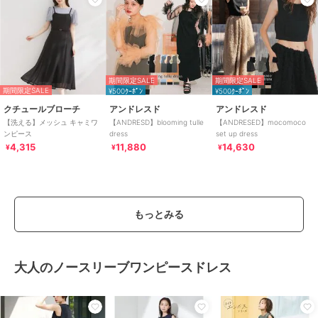
期間限定SALE
期間限定SALE
期間限定SALE
¥500ｸｰﾎﾟﾝ
¥500ｸｰﾎﾟﾝ
クチュールブローチ
アンドレスド
アンドレスド
【洗える】メッシュ キャミワ
【ANDRESD】blooming tulle
【ANDRESED】mocomoco
ンピース
dress
set up dress
4,315
11,880
14,630
¥
¥
¥
もっとみる
大人のノースリーブワンピースドレス