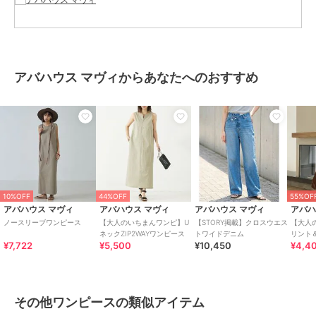
サイズ
F
素材
コットン70% ポリエステル30%
商品のお取り扱い方法
お手入れ
洗濯機可
アバハウス マヴィからあなたへのおすすめ
原産国
中国
10%OFF
44%OFF
55%OF
アバハウス マヴィ
アバハウス マヴィ
アバハウス マヴィ
アバハ
ノースリーブワンピース
【大人のいちまんワンピ】U
【STORY掲載】クロスウエス
【大人
ネックZIP2WAYワンピース
トワイドデニム
リント
¥7,722
¥5,500
¥10,450
¥4,4
その他ワンピースの類似アイテム