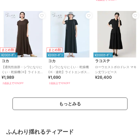
まとめ割
まとめ割
¥200ｸｰﾎﾟﾝ
¥200ｸｰﾎﾟﾝ
¥2000ｸｰﾎﾟﾝ
コカ
コカ
ラコステ
【通気性抜群・シワになりに
【シワになりにくい・乾燥機
ローウエストポロドレス マキ
くい・乾燥機OK】ライトエン
OK・速乾】ライトエンボスマ
シ丈ワンピース
¥1,989
¥1,690
¥26,400
ボスマキシロールアップワン
キシワンピース 全2色
ピース 全3色
2点以上で10%OFF
2点以上で10%OFF
もっとみる
ふんわり揺れるティアード