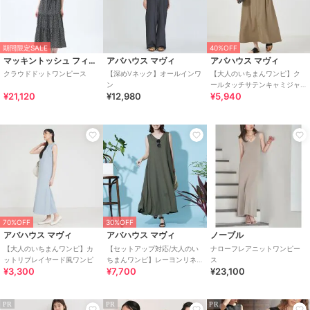
期間限定SALE
40%OFF
マッキントッシュ フィロソフィー
アバハウス マヴィ
アバハウス マヴィ
クラウドドットワンピース
【深めVネック】オールインワ
【大人のいちまんワンピ】ク
ン
ールタッチサテンキャミジャ
¥21,120
¥12,980
¥5,940
ンスカ
70%OFF
30%OFF
アバハウス マヴィ
アバハウス マヴィ
ノーブル
【大人のいちまんワンピ】カ
【セットアップ対応/大人のい
ナローフレアニットワンピー
ットリブレイヤード風ワンピ
ちまんワンピ】レーヨンリネ
ス
¥3,300
¥7,700
¥23,100
ン2WAYワンピ
PR
PR
PR