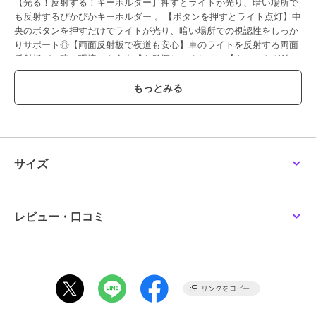
【光る！反射する！キーホルダー】押すとライトが光り、暗い場所で
も反射するぴかぴかキーホルダー 。【ボタンを押すとライト点灯】中
央のボタンを押すだけでライトが光り、暗い場所での視認性をしっか
りサポート◎【両面反射板で夜道も安心】車のライトを反射する両面
反射板が、暗い環境でも存在感を発揮してくれる！【ネームタグ付
き】後面には無地の台紙入りネームタグがあり、名前を書き込んでお
けば子どもの持ち物管理に便利〇【色んなキャラクターから選べる】
豊富なキャラクターラインナップから推しを選んで、バッグをキュー
トに飾れる♪【軽量PVCで毎日の持ち歩きに】約17gの軽いPVC素材が
ランドセルやバッグにつけても負担にならない。
【素材】
PVC（本体）、電球
サイズ
【生産国】 中国
【サイズ】
[縦]約8cm～約9.8cm／[横]約6.8cm～約11.7cm
※種類によって大きさが若干異なります。
レビュー・口コミ
※サイズはメーカー公表サイズです。実際の商品とは多少の誤差が生
じる場合がございます。あらかじめご了承ください。
【重量】
約17g
【注意点】
[対象年齢]6歳以上お取り扱いの際は、商品やパッケージなどに記載さ
れている品質表示、アテンションタグ、ご使用上の注意事項などを必