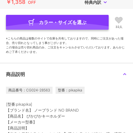
￥1,358
OFF
特典内訳
カラー・サイズを選ぶ
32人
※こちらの商品は複数のサイトで在庫を共有しておりますので、同時にご注文があった場
合、売り切れとなってしまう事がございます。
この場合は売り切れ商品のみ、ご注文をキャンセルさせていただいております。あらかじ
めご了承くださいませ。
商品説明
商品番号：CG024-28563
型番：pikapika
[型番:pikapika]
【ブランド名】 ノーブランド NO BRAND
【商品名】 ぴかぴかキーホルダー
【メーカー型番】
【商品説明】