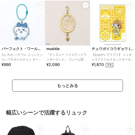
パーフェクト・ワールド・トーキョー
muddie
チュウガイコウギョウ (Chugai Mining)
ちいかわ ハチワレ ぷっくりっ
『ディズニー ツイステッドワ
【おねがいアイプリ】 ミニキ
たいプチボールチェン キーホ
ンダーランド』 フレーム型チ
ャラアクリルスタンドキーホ
¥990
¥2,090
¥1,870
ルダー
ャーム セベク・ジグボルト
ルダー （おりびあ）
予約
もっとみる
幅広いシーンで活躍するリュック