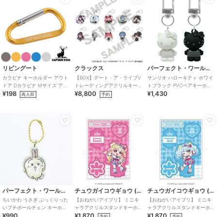
リビングート
クラックス
パーフェクト・ワールド・トーキョー
カラビナ キーホルダー アウト
【BOX】デート・ア・ライブV
サンリオ ハローキティ ホワイ
ドア Dカラビナ Mサイズ アル
トレーディングアクリルキー
トブラック PVCペアキーホル
¥198
¥8,800
¥1,430
ミアクセサリー
ホルダー ゴシックドール
ダー Sanrio
再入荷
予約
パーフェクト・ワールド・トーキョー
チュウガイコウギョウ (Chugai Mining)
チュウガイコウギョウ (Chugai Mining)
ちいかわ うさぎ ぷっくりった
【おねがいアイプリ】 ミニキ
【おねがいアイプリ】 ミニキ
いプチボールチェン キーホル
ャラアクリルスタンドキーホ
ャラアクリルスタンドキーホ
¥990
¥1,870
¥1,870
ダー
ルダー （いのり）
ルダー （あおい）
予約
予約