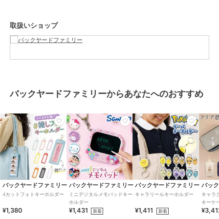
ずご確認下さい。本来の目的以外にはご使用にならないで下さい。カ
メラやモニターの性質により、画像と実物の色の違いがある場合がご
取扱いショップ
ざいますのでご理解願います。
【ご利用シーン】
プレゼント 贈り物 ギフト お返し 引っ越し祝い 新生活 お祝い 内祝い
マスコット 通販 おくるみマスコット キャラクター キャラクターグッ
ズ ぬいぐるみ ボールチェーン バッグチャーム ストラップ チャーム
キーチャーム 子供 キッズ かわいい 可愛い 女の子 女子 バッグアクセ
バックヤードファミリーからあなたへのおすすめ
サリー ギフト 贈り物 推し活
ブランド
バックヤードファミリー
ショップ
バックヤードファミリー
商品カテゴリ
財布・ポーチ・ケース
／
キーホ
ルダー
カラー
ハローキティ、バッドばつ丸、ハ
バックヤードファミリー
バックヤードファミリー
バックヤードファミリー
バッ
ンギョドン、けろけろけろっぴ、
4カットフォトキーホルダー
ミニデジタルメモパッドキー
キャラリールキーホルダー
キャラ
ホルダー
キーケ
クロミ、マイメロディ、ポチャッ
¥1,380
¥1,431
¥1,411
¥3,41
新着
新着
コ、ポムポムプリン、シナモロー