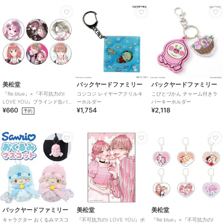
美松堂
バックヤードファミリー
バックヤードファミリー
『Re:blue』×『不可抗力のI
コジコジ レイヤーアクリルキ
こびとづかん チャーム付きラ
LOVE YOU』ブラインド缶バ
ーホルダー
バーキーホルダー
¥660
¥1,754
¥2,118
ッジ（全6種）
予約
バックヤードファミリー
美松堂
美松堂
キャラクター おくるみマスコ
『不可抗力のI LOVE YOU』ポ
『Re:blue』×『不可抗力のI