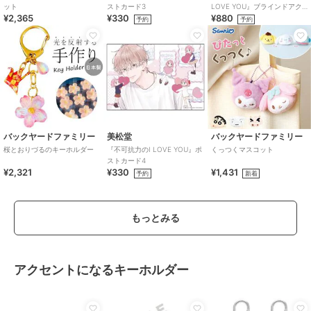
ット
ストカード3
LOVE YOU』ブラインドアク
¥2,365
¥330
¥880
リルキーホルダー（全6種）
予約
予約
バックヤードファミリー
美松堂
バックヤードファミリー
桜とおりづるのキーホルダー
『不可抗力のI LOVE YOU』ポ
くっつくマスコット
ストカード4
¥2,321
¥330
¥1,431
予約
新着
もっとみる
アクセントになるキーホルダー