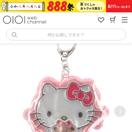
コ
ン
テ
ン
ツ
へ
何かお探しですか？
ス
キ
ッ
プ