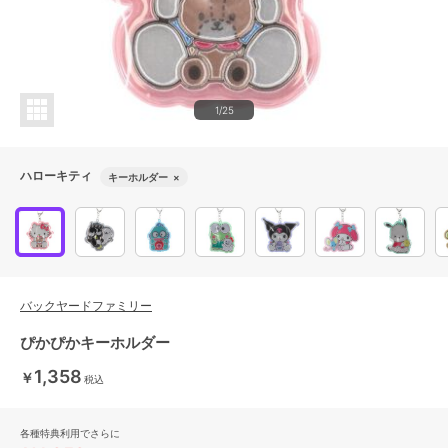
1/25
ハローキティ
キーホルダー
×
バックヤードファミリー
ぴかぴかキーホルダー
1,358
￥
税込
各種特典利用でさらに