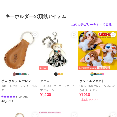
ル
サイズ
キーホルダー
キーホルダーの類似アイテム
このカテゴリーをすべてみる
期間限定SALE
まとめ割
SALE
ポロ ラルフ ローレン
クーコ
ラットエフェクト
ポロ ラルフローレン キーホル
【COOCO クーコ】サマーベ
GREMLINS グレムリン ぬいぐ
ダー
ア チャーム
るみボールチェーン
¥1,430
¥1,936
5.00
（
6件
）
2点以上で10%OFF
¥3,850