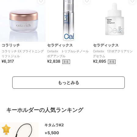
コラリッチ
セラディックス
セラディックス
コラリッチ EX ブライトニング
Celladix トリプルレチノール
Celladix 131ポアクリアリン
リフトジェル
ポアアンプル
グセラム
¥6,317
¥2,838
¥2,695
新着
新着
もっとみる
キーホルダーの人気ランキング
キタムラK2
5,500
￥