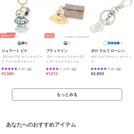
30%OFF
SALE
ジェラート ピケ
プティマイン
ポロ ラルフ ローレン
【PEANUTS】オリジナルアー
【サンリオキャラクターズ】
ポロ ラルフローレン キーリン
ト アクリルキーチェーン
ミラーフェイスチャーム
グ
5.00
4.00
5.00
（
2件
）
（
2件
）
（
2件
）
¥1,386
¥1,012
¥3,850
もっとみる
あなたへのおすすめアイテム