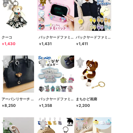
クーコ
バックヤードファミリー
バックヤードファミリー
1,430
1,431
1,411
￥
￥
￥
アーバンリサーチ ドアーズ
バックヤードファミリー
まちかど画廊
8,250
1,358
2,200
￥
￥
￥