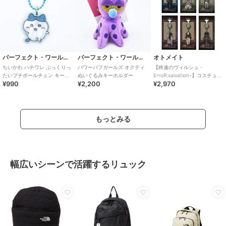
パーフェクト・ワールド・トーキョー
パーフェクト・ワールド・トーキョー
オトメイト
ちいかわ ハチワレ ぷっくりっ
パワーパフガールズ オクティ
【終遠のヴィルシュ -
たいプチボールチェン キーホ
ぬいぐるみキーホルダー
ErroR:salvation-】コスチュー
¥990
¥2,200
¥2,970
ルダー
ムキーホルダー(全6種)
もっとみる
幅広いシーンで活躍するリュック