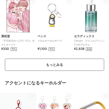
美松堂
ペンス
セラディックス
『不可抗力のI LOVE YOU』ポ
メタルキーホルダー‐A
Celladix グリシルグリシン
ストカード3
3.0ポアセラム
¥330
¥1,100
¥2,838
予約
予約
新着
もっとみる
アクセントになるキーホルダー