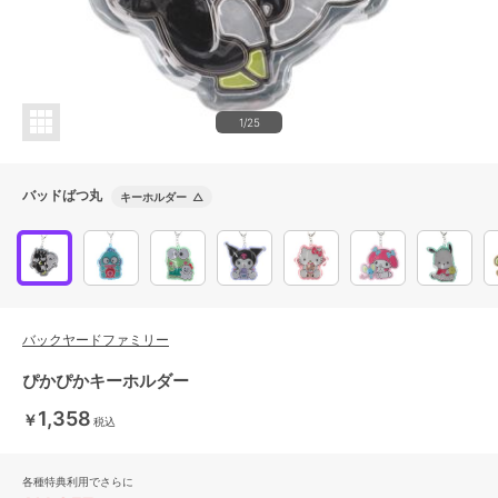
1/25
バッドばつ丸
キーホルダー
△
バックヤードファミリー
ぴかぴかキーホルダー
1,358
￥
税込
各種特典利用でさらに