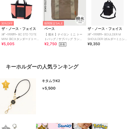
30%OFF
期間限定SALE
ザ・ノース・フェイス
ベース
ザ・ノース・フェイス
ｽﾎﾟｰﾂｱｸｾｻﾘｰ BC STD TOTE
【 撥水 】ナイロン ミニ トー
ｽﾎﾟｰﾂｱｸｾｻﾘｰ BOULDER M
MINI (BCスタンダードトート
トバッグ / サブバッグ ランチ
SHOULDER (ボルダーミニショ
¥5,005
¥2,750
¥9,350
ミニ)
バッグ 仕切り付き
ルダー)
新着
キーホルダーの人気ランキング
キタムラK2
5,500
￥