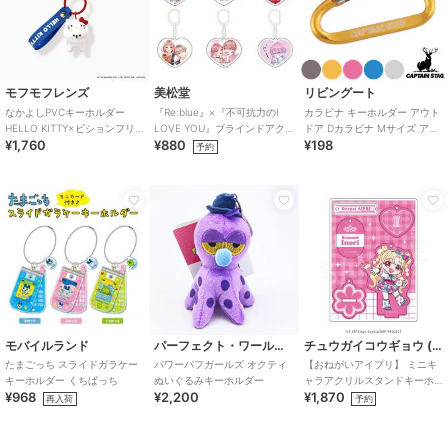
モフモフレンズ
美松堂
リビングート
なかよしPVCキーホルダー
『Re:blue』×『不可抗力のI
カラビナ キーホルダー アウト
HELLO KITTY×ビションフリ
LOVE YOU』ブラインドアク
ドア Dカラビナ Mサイズ アル
¥1,760
¥880
¥198
ーゼ
リルキーホルダー（全6種）
ミアクセサリー
予約
モバイルランド
パーフェクト・ワールド・トーキョー
チュウガイコウギョウ (Chugai Mining)
たまごっち スライドガラケー
パワーパフガールズ オクティ
【おねがいアイプリ】 ミニキ
キーホルダー くちぱっち
ぬいぐるみキーホルダー
ャラアクリルスタンドキーホ
¥968
¥2,200
¥1,870
ルダー （いのり）
再入荷
予約