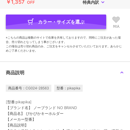
￥1,357
OFF
特典内訳
カラー・サイズを選ぶ
32人
※こちらの商品は複数のサイトで在庫を共有しておりますので、同時にご注文があった場
合、売り切れとなってしまう事がございます。
この場合は売り切れ商品のみ、ご注文をキャンセルさせていただいております。あらかじ
めご了承くださいませ。
商品説明
商品番号：CG024-28563
型番：pikapika
[型番:pikapika]
【ブランド名】 ノーブランド NO BRAND
【商品名】 ぴかぴかキーホルダー
【メーカー型番】
【商品説明】