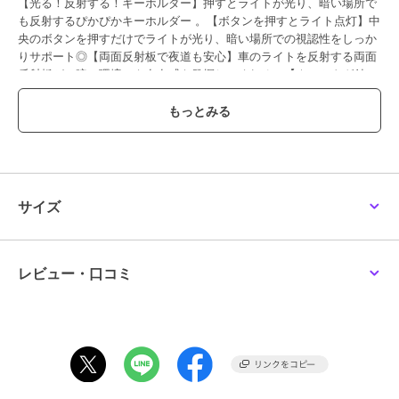
【光る！反射する！キーホルダー】押すとライトが光り、暗い場所で
も反射するぴかぴかキーホルダー 。【ボタンを押すとライト点灯】中
央のボタンを押すだけでライトが光り、暗い場所での視認性をしっか
りサポート◎【両面反射板で夜道も安心】車のライトを反射する両面
反射板が、暗い環境でも存在感を発揮してくれる！【ネームタグ付
き】後面には無地の台紙入りネームタグがあり、名前を書き込んでお
けば子どもの持ち物管理に便利〇【色んなキャラクターから選べる】
豊富なキャラクターラインナップから推しを選んで、バッグをキュー
トに飾れる♪【軽量PVCで毎日の持ち歩きに】約17gの軽いPVC素材が
ランドセルやバッグにつけても負担にならない。
【素材】
PVC（本体）、電球
サイズ
【生産国】 中国
【サイズ】
[縦]約8cm～約9.8cm／[横]約6.8cm～約11.7cm
※種類によって大きさが若干異なります。
レビュー・口コミ
※サイズはメーカー公表サイズです。実際の商品とは多少の誤差が生
じる場合がございます。あらかじめご了承ください。
【重量】
約17g
【注意点】
[対象年齢]6歳以上お取り扱いの際は、商品やパッケージなどに記載さ
れている品質表示、アテンションタグ、ご使用上の注意事項などを必