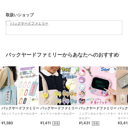
ずご確認下さい。本来の目的以外にはご使用にならないで下さい。カ
メラやモニターの性質により、画像と実物の色の違いがある場合がご
取扱いショップ
ざいますのでご理解願います。
【ご利用シーン】
プレゼント 贈り物 ギフト お返し 引っ越し祝い 新生活 お祝い 内祝い
マスコット 通販 おくるみマスコット キャラクター キャラクターグッ
ズ ぬいぐるみ ボールチェーン バッグチャーム ストラップ チャーム
キーチャーム 子供 キッズ かわいい 可愛い 女の子 女子 バッグアクセ
バックヤードファミリーからあなたへのおすすめ
サリー ギフト 贈り物 推し活
ブランド
バックヤードファミリー
ショップ
バックヤードファミリー
商品カテゴリ
財布・ポーチ・ケース
／
キーホ
ルダー
カラー
バッドばつ丸、ハンギョドン、け
バックヤードファミリー
バックヤードファミリー
バックヤードファミリー
バッ
ろけろけろっぴ、クロミ、ハロー
4カットフォトキーホルダー
キャラリールキーホルダー
ミニデジタルメモパッドキー
キャラ
ホルダー
キーケ
キティ、マイメロディ、ポチャッ
¥1,380
¥1,411
¥1,431
¥3,41
新着
新着
コ、ポムポムプリン、シナモロー