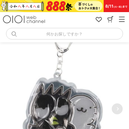
コ
ン
テ
ン
ツ
へ
何かお探しですか？
ス
キ
ッ
プ