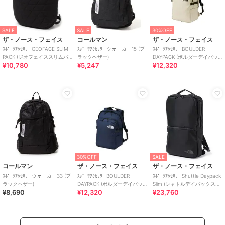
SALE
SALE
30%OFF
ザ・ノース・フェイス
コールマン
ザ・ノース・フェイス
ｽﾎﾟｰﾂｱｸｾｻﾘｰ GEOFACE SLIM
ｽﾎﾟｰﾂｱｸｾｻﾘｰ ウォーカー15 (ブ
ｽﾎﾟｰﾂｱｸｾｻﾘｰ BOULDER
PACK (ジオフェイススリムパ
ラックヘザー)
DAYPACK (ボルダーデイパッ
¥10,780
¥5,247
¥12,320
ック)
ク)
30%OFF
SALE
コールマン
ザ・ノース・フェイス
ザ・ノース・フェイス
ｽﾎﾟｰﾂｱｸｾｻﾘｰ ウォーカー33 (ブ
ｽﾎﾟｰﾂｱｸｾｻﾘｰ BOULDER
ｽﾎﾟｰﾂｱｸｾｻﾘｰ Shuttle Daypack
ラックヘザー)
DAYPACK (ボルダーデイパッ
Slim (シャトルデイパックスリ
¥8,690
¥12,320
¥23,760
ク)
ム)