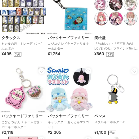
クラックス
バックヤードファミリー
美松堂
ヒカルの碁 トレーディング
コジコジ レイヤーアクリルキ
『Re:blue』×『不可抗力のI
ふぁぼカ
ーホルダー
LOVE YOU』ブラインド缶バ
¥495
¥1,754
¥660
ッジ（全6種）
予約
予約
バックヤードファミリー
バックヤードファミリー
ペンス
こびとづかん チャーム付きラ
キャラクター おくるみマスコ
メタルキーホルダー‐B
バーキーホルダー
ット
¥2,118
¥2,365
¥1,100
予約