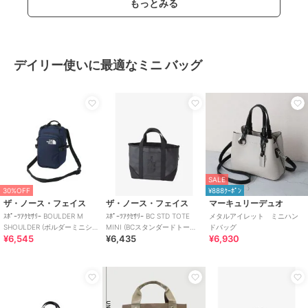
もっとみる
デイリー使いに最適なミニ バッグ
SALE
30%OFF
¥888ｸｰﾎﾟﾝ
ザ・ノース・フェイス
ザ・ノース・フェイス
マーキュリーデュオ
ｽﾎﾟｰﾂｱｸｾｻﾘｰ BOULDER M
ｽﾎﾟｰﾂｱｸｾｻﾘｰ BC STD TOTE
メタルアイレット ミニハン
SHOULDER (ボルダーミニショ
MINI (BCスタンダードトート
ドバッグ
¥6,545
¥6,435
¥6,930
ルダー)
ミニ)