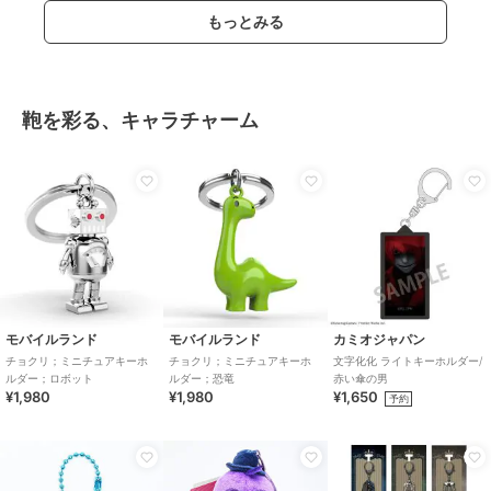
もっとみる
鞄を彩る、キャラチャーム
モバイルランド
モバイルランド
カミオジャパン
チョクリ；ミニチュアキーホ
チョクリ；ミニチュアキーホ
文字化化 ライトキーホルダー/
ルダー；ロボット
ルダー；恐竜
赤い傘の男
¥1,980
¥1,980
¥1,650
予約