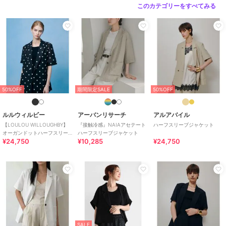
このカテゴリーをすべてみる
ショップ
アバハウス マヴィ
商品カテゴリ
アウター・ジャケット・コート
／
テーラードジャケット
性別タイプ
レディース
アウター・ジャケット・コート
／
テーラードジャケット
カラー
ブラック、グレー、ベージュ
50%OFF
期間限定SALE
50%OFF
サイズ
F
ルルウィルビー
アーバンリサーチ
アルアバイル
素材
レーヨン50% ポリエステル49% ポ
【LOULOU WILLOUGHBY】
『接触冷感』NAIAアセテート
ハーフスリーブジャケット
リウレタン1%
オーガンドットハーフスリー
ハーフスリーブジャケット
¥24,750
¥10,285
¥24,750
ブジャケット
商品のお取り扱い方法
お手入れ
手洗い可
原産国
中国
SALE