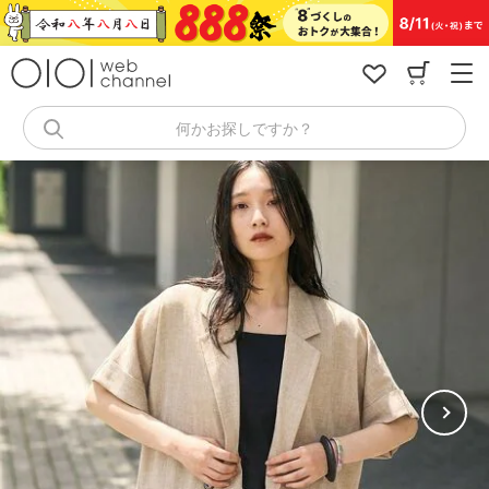
コ
ン
テ
ン
ツ
へ
何かお探しですか？
ス
キ
ッ
プ