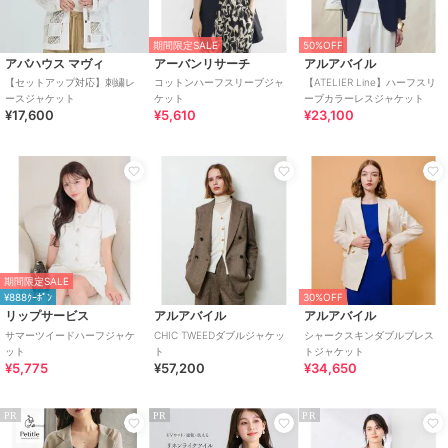
期間限定SALE
50%OFF
アバハウス マヴィ
アーバンリサーチ
アルアバイル
【セットアップ対応】刺繍レ
コットンハーフスリーブジャ
【ATELIER Line】ハーフスリ
ースジャケット
ケット
ーブカラーレスジャケット
¥17,600
¥5,610
¥23,100
期間限定SALE
¥888ｸｰﾎﾟﾝ
30%OFF
リップサービス
アルアバイル
アルアバイル
サマーツイードハーフジャケ
CHIC TWEEDダブルジャケッ
シャークスキンダブルブレス
ット
ト
トジャケット
¥5,775
¥57,200
¥34,650
PR
PR
PR