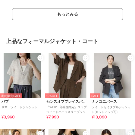
もっとみる
上品なフォーマルジャケット・コート
期間限定SALE
19%OFF
SALE
バブ
センスオブプレイスバイアーバンリサーチ
ナノユニバース
サマーツイードジャケット
『WEB/一部店舗限定』スラブ
ツイードセミダブルジャケッ
ツイードハーフスリーブジャ
ト(セットアップ可)
¥3,960
¥7,990
¥13,090
ケット