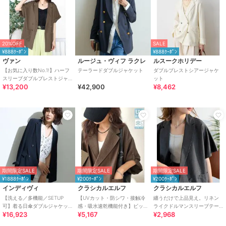
20%OFF
SALE
¥888ｸｰﾎﾟﾝ
¥888ｸｰﾎﾟﾝ
ヴァン
ルージュ・ヴィフ ラクレ
ルスークホリデー
【お気に入り数No.1!】ハーフ
テーラードダブルジャケット
ダブルブレストシアージャケ
スリーブダブルブレストジャ
ット
¥13,200
¥42,900
¥8,462
ケット
期間限定SALE
期間限定SALE
期間限定SALE
¥1888ｸｰﾎﾟﾝ
¥200ｸｰﾎﾟﾝ
¥200ｸｰﾎﾟﾝ
インディヴィ
クラシカルエルフ
クラシカルエルフ
【洗える／多機能／SETUP
【UVカット・防シワ・接触冷
纏うだけで上品見え。リネン
可】着る日傘ダブルジャケッ
感・吸水速乾機能付き】ビッ
ライクドルマンスリーブテー
¥16,923
¥5,167
¥2,968
ト
グシルエットハーフスリーブ
ラードダブルジャケット（半
ダブルジャケット
袖）