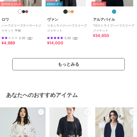
期間限定SALE
¥888ｸｰﾎﾟﾝ
30%OFF
ロワ
ヴァン
アルアバイル
ハーフスリーブテーラードジ
リネンライクハーフスリーブ
TWストライプハーフスリーブ
ャケット 半袖
ジャケット
ジャケット
¥34,650
2.00
5.00
（
1件
）
（
1件
）
¥4,989
¥14,000
もっとみる
あなたへのおすすめアイテム