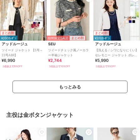
まとめ割
まとめ割
期間限定SALE
まとめ割
¥200ｸｰﾎﾟﾝ
¥200ｸｰﾎﾟﾝ
アッドルージュ
SEU
アッドルージュ
ツイード ジャケット 【5号～
ツイードチェック風ノーカラ
【洗える / シワになりにくい】
23号ABR】
ー半袖ジャケット
セレモニー ジャケット ボレロ
¥6,990
¥2,744
¥5,990
結婚式 7号～23号
2点以上で5%OFF
3点以上で10%OFF
2点以上で5%OFF
もっとみる
主役は金ボタンジャケット