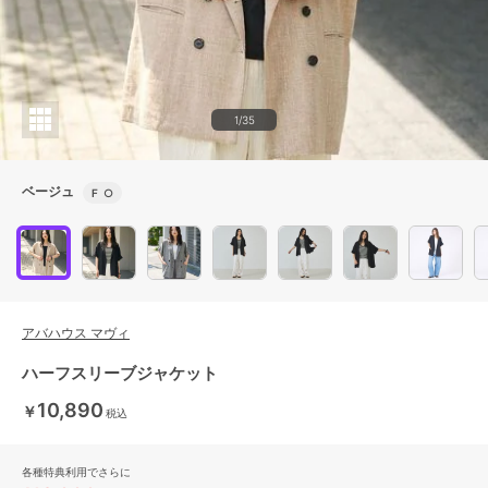
1/35
ベージュ
F
○
アバハウス マヴィ
ハーフスリーブジャケット
10,890
￥
税込
各種特典利用でさらに