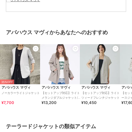
の変わり目にも重宝。
麻調の軽やかな素材感が、シンプルな装いにほどよい奥行きを与え、
織るだけでこなれた雰囲気をつくります。
きちんと見えしながらも堅すぎないので、オンオフ問わず幅広いシー
ンで活躍する1枚です。
アバハウス マヴィからあなたへのおすすめ
＜クリーニング方法＞
手洗い可
＝＝＝＝＝＝＝＝＝＝＝＝＝＝
▼商品のお気に入り登録▼
?をタップorクリックで、お気に入り登録ができます。
完売カラーの再入荷や、ラスト1点、セールなどのお知らせを受け取
れます。
35%OFF
アバハウス マヴィ
アバハウス マヴィ
アバハウス マヴィ
アバハ
▼ブランドのお気に入り登録▼
ノーカラーライトジャケット
【セットアップ対応】ライト
【セットアップ対応】ライト
【セッ
abahouse mavieのお気に入り登録で、新作や再入荷、ブランドのお
メランジダブルジャケット/長
ツィードフレンチジャケット
ースジ
¥7,700
¥13,200
¥10,450
¥17,6
袖/シーズンレス
得な情報をいち早くチェックできます。
＝＝＝＝＝＝＝＝＝＝＝＝＝＝
テーラードジャケットの類似アイテム
ブランド
アバハウス マヴィ