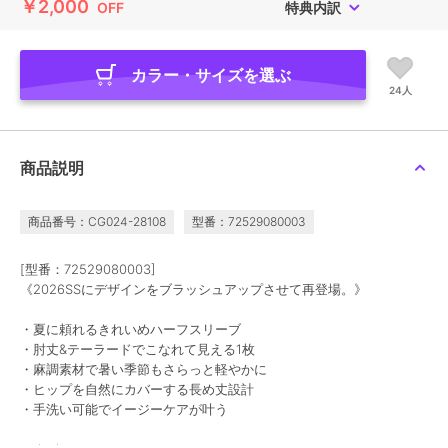
￥2,000
OFF
特典内訳
カラー・サイズを選ぶ
24人
商品説明
商品番号：CG024-28108
型番：72529080003
[型番：72529080003]
《2026SSにデザインをブラッシュアップさせて再登場。》
・夏に頼れるきれいめハーフスリーブ
・肘丈&テーラードでこなれて見える1枚
・麻調素材で暑い季節もさらっと軽やかに
・ヒップを自然にカバーする長め丈設計
・手洗い可能でイージーケアが叶う