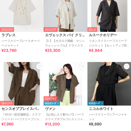
20%OFF
20%OFF
SALE
ラブレス
エヴェックス バイ クリツィア
ルスークホリデー
ハーフスリーブレースオーバ
【L】【カタログ掲載・マシン
リネンライクハーフスリーブ
ージャケット
ウォッシャブル】ドライスラ
ジャケット【セットアップ対
¥23,760
¥25,300
¥4,944
ブハーフスリーブジャケット
応】
20%OFF
19%OFF
¥888ｸｰﾎﾟﾝ
¥888ｸｰﾎﾟﾝ
センスオブプレイスバイアーバンリサーチ
ヴァン
ニコルホワイト
『WEB/一部店舗限定』スラブ
【お気に入り数No.1!】ハーフ
ハーフスリーブシアージャケ
ツイードハーフスリーブジャ
スリーブダブルブレストジャ
ット
¥7,990
¥13,200
¥8,690
ケット
ケット