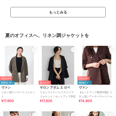
もっとみる
夏のオフィスへ、リネン調ジャケットを
20%OFF
34%OFF
¥888ｸｰﾎﾟﾝ
40%OFF
¥888ｸｰﾎﾟﾝ
ヴァン
サロン アダム エ ロペ
ヴァン
リネン混テーラードジャケッ
リネンライクハーフスリーブ
【セットアップ着用可能】リ
ト
ジャケット / セットアップ対応
ネン混シアーテーラードジャ
¥17,600
¥17,820
¥14,800
ケット