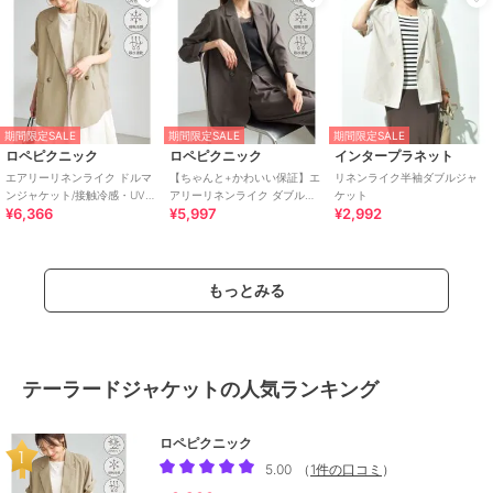
期間限定SALE
期間限定SALE
期間限定SALE
ロペピクニック
ロペピクニック
インタープラネット
エアリーリネンライク ドルマ
【ちゃんと+かわいい保証】エ
リネンライク半袖ダブルジャ
ンジャケット/接触冷感・UVカ
アリーリネンライク ダブルジ
ケット
¥6,366
¥5,997
¥2,992
ット・速乾
ャケット/接触冷感・UVカッ
ト・速乾
もっとみる
テーラードジャケットの人気ランキング
ロペピクニック
5.00
（
1件の口コミ
）