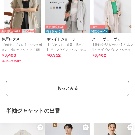
期間限定SALE
30%OFF
期間限定SALE
まとめ割
¥888ｸｰﾎﾟﾝ
¥1000ｸｰﾎﾟﾝ
神戸レタス
ホワイトジョーラ
アー・ヴェ・ヴェ
[ Petitle / プチレ ] メッシュボ
【 UVカット・速乾・洗える
【接触冷感/UVカット】リネン
タン半袖ジャケット [K1445]
】 リネンライクツイル・テー
ライクダブルブレストジャケ
ラードジャケット
ット【セットアップ対応/アン
3,490
6,952
8,462
¥
¥
¥
チピリング】
2点以上で5%OFF
もっとみる
半袖ジャケットの出番