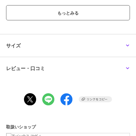
＜design＞
きちんと感と抜け感を両立した、夏に頼れるハーフスリーブジャケッ
ト。
ハンサムなテーラードカラーに、肘にかかるほどの袖丈を掛け合わせ
ることで、かっちりしすぎず、さらりと織れる軽やかさを叶えまし
た。
麻調の表情を持たせた生地は、見た目にも涼しげで、暑い季節の織り
として取り入れやすいのも魅力です。
サイズ
ヒップまわりをほどよくカバーするやや長めの着丈ながら、重たく見
えないバランスに整え、すっきりとした縦ラインを演出。
肩まわりや身幅には適度なゆとりを持たせているため、Tシャツやタ
ンクトップの上からも重ねやすく、リラックス感のある着心地です。
レビュー・口コミ
裏地なしの軽やかな仕様で、デイリーに使いやすいのもポイント。
通勤やオフィスシーンはもちろん、冷房対策や休日のお出かけにも活
躍する、1枚あると便利な夏ジャケットです。
＜coordinate＞
Tシャツやタンクトップの上にさらっと織るだけで、きれいめな印象
に仕上がる万能織り。
デニムを合わせれば抜け感のある大人カジュアルに、テーパードパン
ツやスラックスを合わせれば通勤にもなじむ上品なスタイルが完成し
取扱いショップ
ます。
ワンピースの上から重ねてもバランスが取りやすく、冷房対策や季節