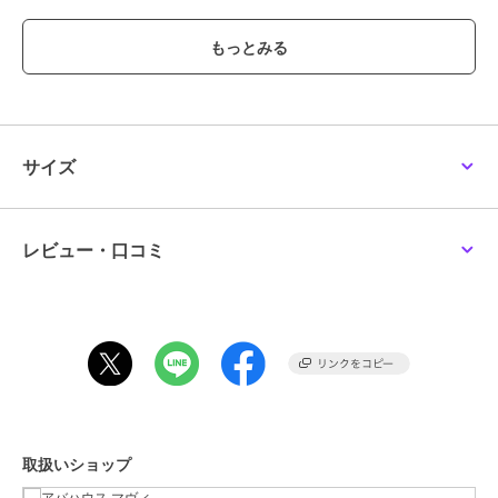
【styling】
前を閉じてプルオーバー風に着ることで、すっきりとした品のある印
象に。
ジャケットなど他のアウターのなかに着ることも可能です。
インナーのカラーや素材を透かし、レイヤードスタイルを楽しむのも
◎
サイズ
ブランド
アバハウス マヴィ
ショップ
アバハウス マヴィ
レビュー・口コミ
商品カテゴリ
トップス
／
カーディガン
性別タイプ
レディース
トップス
／
カーディガン
カラー
グレー、チャコールグレー、イエ
ロー
サイズ
F
素材
レーヨン85% ナイロン15%
取扱いショップ
商品のお取り扱い方法