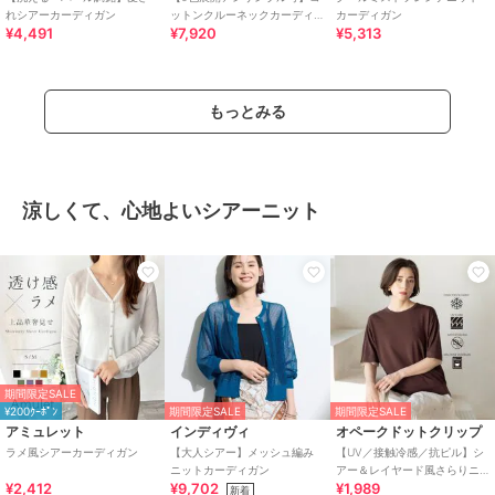
れシアーカーディガン
ットンクルーネックカーディ
カーディガン
¥4,491
¥7,920
¥5,313
ガン
もっとみる
涼しくて、心地よいシアーニット
期間限定SALE
¥200ｸｰﾎﾟﾝ
期間限定SALE
期間限定SALE
アミュレット
インディヴィ
オペークドットクリップ
ラメ風シアーカーディガン
【大人シアー】メッシュ編み
【UV／接触冷感／抗ピル】シ
ニットカーディガン
アー＆レイヤード風さらりニ
¥2,412
¥9,702
¥1,989
ット《洗濯機OK》
新着