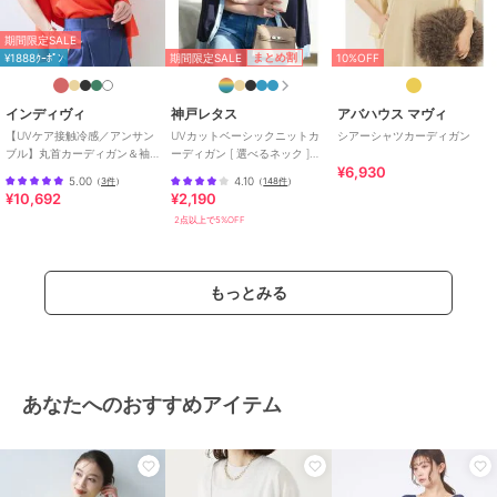
期間限定SALE
期間限定SALE
まとめ割
¥1888ｸｰﾎﾟﾝ
10%OFF
インディヴィ
神戸レタス
アバハウス マヴィ
【UVケア接触冷感／アンサン
UVカットベーシックニットカ
シアーシャツカーディガン
ブル】丸首カーディガン＆袖
ーディガン [ 選べるネック ]
¥6,930
スリット5分袖ニット
[C6886]
5.00
4.10
（
3件
）
（
148件
）
¥10,692
¥2,190
2点以上で5%OFF
もっとみる
あなたへのおすすめアイテム