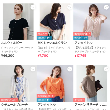
50%OFF
期間限定SALE
¥1000ｸｰﾎﾟﾝ
¥1500ｸｰﾎﾟﾝ
ルルウィルビー
MK ミッシェルクラン
アンタイトル
クロッシェフラワージャケッ
[洗える]Vネックドルマンスリ
【洗える清涼感】ドライタッ
トカーディガン
ーブカーディガン
チスリーブレスカーディガン
¥46,200
¥7,700
¥17,765
期間限定SALE
期間限定SALE
¥1500ｸｰﾎﾟﾝ
30%OFF
クチュールブローチ
アンタイトル
アーバンリサーチ サニーレーベル
【洗える・パール調釦】愛さ
【9色展開アンサンブル可】コ
クールミストフレンチニット