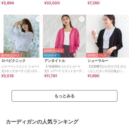
¥3,894
¥33,000
¥7,260
[15842102]macaron
期間限定SALE
期間限定SALE
¥1500ｸｰﾎﾟﾝ
期間限定SALE
ロペピクニック
アンタイトル
シューラルー
シャーベットニット ショート
【7色展開ゆったりショート
【洗濯機可ひんやりUV】さら
丈Vネックカーディガン/UVケ
丈】シアートリコットカーデ
っとしたタッチが心地よい シ
¥3,018
¥11,781
¥1,890
ア・接触冷感
ィガン
ョート丈 Vネックカーディガ
ン
もっとみる
カーディガンの人気ランキング