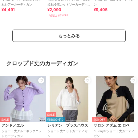
れシアーカーディガン
接触冷感カットソーカーディ
ン
¥4,491
¥2,090
¥9,405
ガン [C6163]
2点以上で5%OFF
もっとみる
クロップド丈のカーディガン
SALE
SALE
¥1500ｸｰﾎﾟﾝ
40%OFF
アンドノエル
レリアン プラスハウス
サロン アダム エ ロペ
ショート丈クルーネックニッ
ショート丈ニットカーディガ
nu=layerショート丈カーディ
トカーディガン
ン
ガン