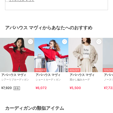
お手入れ
手洗い可
原産国
中国
アバハウス マヴィからあなたへのおすすめ
20%OFF
43%OFF
10%OF
アバハウス マヴィ
アバハウス マヴィ
アバハウス マヴィ
アバハ
シアーリブカーディガン
ショートカーディガン
透かし編みカーデ
ノース
¥7,920
¥6,072
¥5,500
¥7,72
新着
カーディガンの類似アイテム