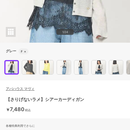
1/24
グレー
F
×
アバハウス マヴィ
【さりげないラメ】シアーカーディガン
7,480
￥
税込
各種特典利用でさらに