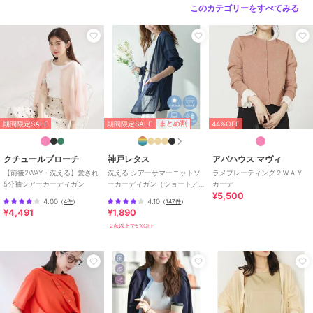
このカテゴリーをすべてみる
期間限定SALE
まとめ割
期間限定SALE
44%OFF
クチュールブローチ
神戸レタス
アバハウス マヴィ
【前後2WAY・洗える】愛され
洗える シアーサマーニットソ
ラメプレーティング２ＷＡＹ
5分袖シアーカーディガン
ーカーディガン（ショート／
カーデ
¥5,500
ミディアム／ロング）
4.00
4.10
（
4件
）
（
147件
）
[C3703]
¥4,491
¥1,890
2点以上で5%OFF