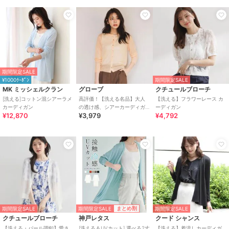
期間限定SALE
¥1000ｸｰﾎﾟﾝ
期間限定SALE
MK ミッシェルクラン
グローブ
クチュールブローチ
[洗える]コットン混シアーラメ
高評価！【洗える名品】大人
【洗える】フラワーレース カ
カーディガン
の透け感、シアーカーディガ
ーディガン
¥12,870
¥3,979
¥4,792
ン
期間限定SALE
まとめ割
期間限定SALE
期間限定SALE
クチュールブローチ
神戸レタス
クード シャンス
【洗える・パール調釦】愛さ
[洗える＆UVカット] 選べる2丈
【洗える】着流しカーディガ