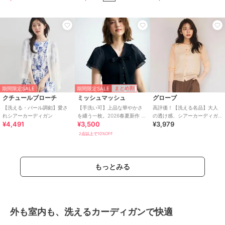
期間限定SALE
まとめ割
期間限定SALE
クチュールブローチ
ミッシュマッシュ
グローブ
【洗える・パール調釦】愛さ
【手洗い可】上品な華やかさ
高評価！【洗える名品】大人
れシアーカーディガン
を纏う一枚。2026春夏新作 ボ
の透け感、シアーカーディガ
¥4,491
¥3,500
¥3,979
ウタイラメダブルシアー袖ニ
ン
ット
2点以上で10%OFF
もっとみる
外も室内も、洗えるカーディガンで快適