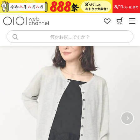
コ
ン
テ
ン
ツ
へ
何かお探しですか？
ス
キ
ッ
プ