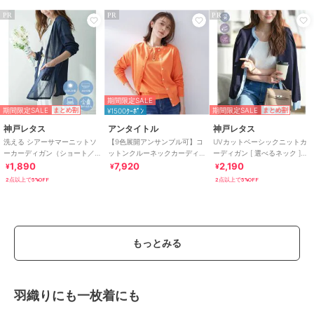
PR
PR
PR
期間限定SALE
期間限定SALE
期間限定SALE
まとめ割
¥1500ｸｰﾎﾟﾝ
まとめ割
神戸レタス
アンタイトル
神戸レタス
洗える シアーサマーニットソ
【9色展開アンサンブル可】コ
UVカットベーシックニットカ
ーカーディガン（ショート／
ットンクルーネックカーディ
ーディガン [ 選べるネック ]
ミディアム／ロング）
ガン
[C6886]
1,890
7,920
2,190
¥
¥
¥
[C3703]
2点以上で5%OFF
2点以上で5%OFF
もっとみる
羽織りにも一枚着にも