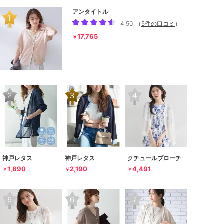
アンタイトル
4.50
（
5件の口コミ
）
17,765
￥
神戸レタス
神戸レタス
クチュールブローチ
1,890
2,190
4,491
￥
￥
￥