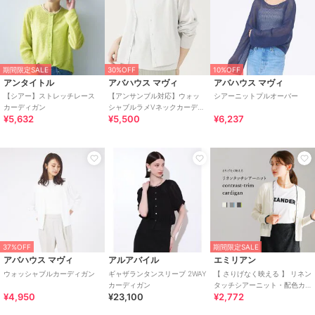
期間限定SALE
30%OFF
10%OFF
アンタイトル
アバハウス マヴィ
アバハウス マヴィ
【シアー】ストレッチレース
【アンサンブル対応】ウォッ
シアーニットプルオーバー
カーディガン
シャブルラメVネックカーディ
¥5,632
¥5,500
¥6,237
ガン
37%OFF
期間限定SALE
アバハウス マヴィ
アルアバイル
エミリアン
ウォッシャブルカーディガン
ギャザランタンスリーブ 2WAY
【 さりげなく映える 】 リネン
カーディガン
タッチシアーニット・配色カ
¥4,950
¥23,100
¥2,772
ーディガン