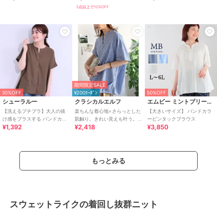
3点以上で10%OFF
期間限定SALE
30%OFF
¥200ｸｰﾎﾟﾝ
50%OFF
シューラルー
クラシカルエルフ
エムビー ミントブリーズ
【洗えるプチプラ】大人の抜
楽ちんな着心地×さらっとした
【大きいサイズ】 バンドカラ
け感をプラスする バンドカラ
肌触り。きれい見えも叶う。
ーピンタックブラウス
¥1,392
¥2,418
¥3,850
ーシャツ
リネン混バンドカラースキッ
パータックブラウス
もっとみる
スウェットライクの着回し抜群ニット