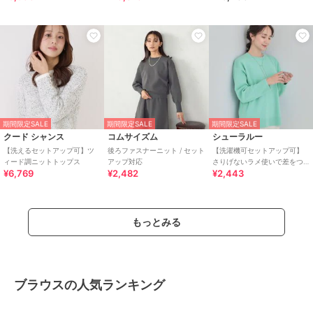
期間限定SALE
期間限定SALE
期間限定SALE
クード シャンス
コムサイズム
シューラルー
【洗えるセットアップ可】ツ
後ろファスナーニット / セット
【洗濯機可セットアップ可】
ィード調ニットトップス
アップ対応
さりげないラメ使いで差をつ
¥6,769
¥2,482
¥2,443
ける クルーネックニット
もっとみる
ブラウスの人気ランキング