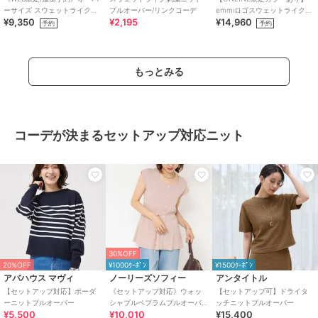
ーサイズ スウェットライクニ
プルオーバー/リンクコーデ
emmiロゴスウェットライクニ
¥9,350
¥2,195
¥14,960
ット
ット
予約
予約
もっとみる
コーデが決まるセットアップ対応ニット
30%OFF
20%OFF
¥1000ｸｰﾎﾟﾝ
¥1500ｸｰﾎﾟﾝ
アバハウス マヴィ
ノーリーズソフィー
アンタイトル
【セットアップ対応】ボーダ
《セットアップ対応》ウォッ
【セットアップ可】ドライタ
ーニットプルオーバー
シャブルペプラムプルオーバ
ッチニットプルオーバー
¥5,500
¥10,010
¥15,400
ー