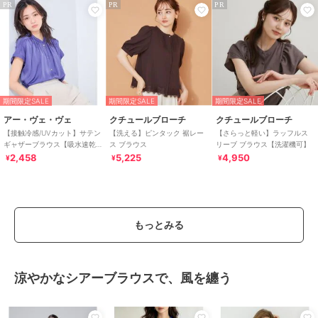
PR
PR
PR
期間限定SALE
期間限定SALE
期間限定SALE
アー・ヴェ・ヴェ
クチュールブローチ
クチュールブローチ
【接触冷感/UVカット】サテン
【洗える】ピンタック 裾レー
【さらっと軽い】ラッフルス
ギャザーブラウス【吸水速乾/
ス ブラウス
リーブ ブラウス【洗濯機可】
イージーケア】
2,458
5,225
4,950
¥
¥
¥
もっとみる
涼やかなシアーブラウスで、風を纏う