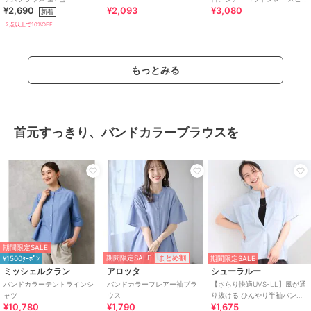
¥2,690
¥2,093
¥3,080
ンタック袖パフブラウス
新着
2点以上で10%OFF
もっとみる
首元すっきり、バンドカラーブラウスを
期間限定SALE
期間限定SALE
まとめ割
¥1500ｸｰﾎﾟﾝ
期間限定SALE
ミッシェルクラン
アロッタ
シューラルー
バンドカラーテントラインシ
バンドカラーフレアー袖ブラ
【さらり快適UVS-LL】風が通
ャツ
ウス
り抜ける ひんやり半袖バンド
¥10,780
¥1,790
¥1,675
カラーシアーシャツ