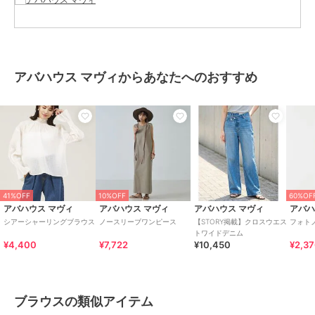
ステル17%
商品のお取り扱い方法
お手入れ
手洗い可
原産国
中国
アバハウス マヴィからあなたへのおすすめ
41%OFF
10%OFF
60%OF
アバハウス マヴィ
アバハウス マヴィ
アバハウス マヴィ
アバハ
シアーシャーリングブラウス
ノースリーブワンピース
【STORY掲載】クロスウエス
フォト
トワイドデニム
¥4,400
¥7,722
¥10,450
¥2,3
ブラウスの類似アイテム