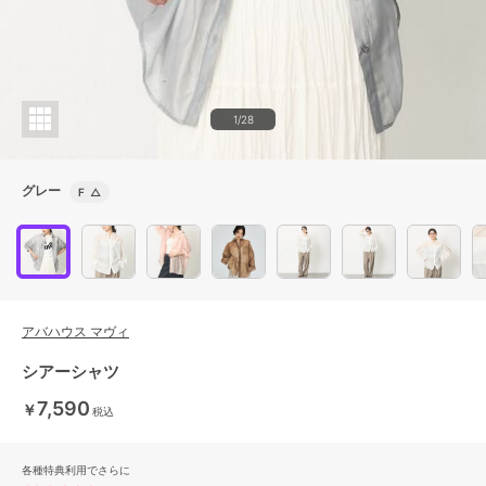
1/28
グレー
F
△
アバハウス マヴィ
シアーシャツ
7,590
￥
税込
各種特典利用でさらに