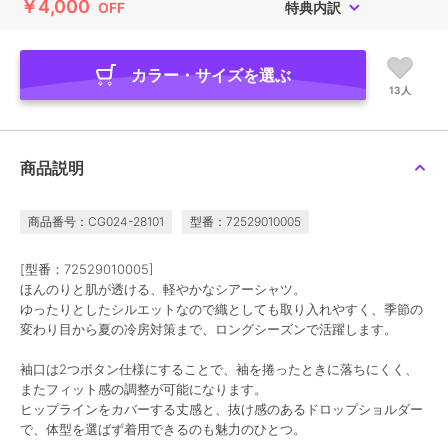
￥4,000
OFF
特典内訳
カラー・サイズを選ぶ
13人
商品説明
商品番号：CG024-28101
型番：72529010005
[型番：72529010005]
ほんのりと肌が透ける、軽やかなシアーシャツ。
ゆったりとしたシルエットなので織としても取り入れやすく、季節の
変わり目から夏の冷房対策まで、ロングシーズンで活躍します。
袖口は2つボタン仕様にすることで、袖を捲ったときに落ちにくく、
またフィット感の調整が可能になります。
ヒップラインをカバーする丈感と、抜け感のあるドロップショルダー
で、体型を選ばず着用できるのも魅力のひとつ。