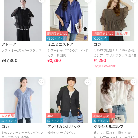
期間限定SALE
まとめ割
期間限定SALE
¥500ｸｰﾎﾟﾝ
¥200ｸｰﾎﾟﾝ
アドーア
ミニミニストア
コカ
ソフトオーガンジーブラウス
シアーシャツブラウス バンド
＼SNSで話題！！／ 華やか見
カラー韓国風
えシアーフリルブラウス 全7色
¥47,300
¥3,390
¥1,290
2点以上で10%OFF
まとめ割
40%OFF
期間限定SALE
¥200ｸｰﾎﾟﾝ
¥200ｸｰﾎﾟﾝ
¥200ｸｰﾎﾟﾝ
コカ
アメリカンホリック
クラシカルエルフ
2wayシアーシャーリングペプ
楊柳シアーブラウス
透けて、揺れて、華やぐ毎
ラムブラウス 全2色
日。シアーコットンレースピ