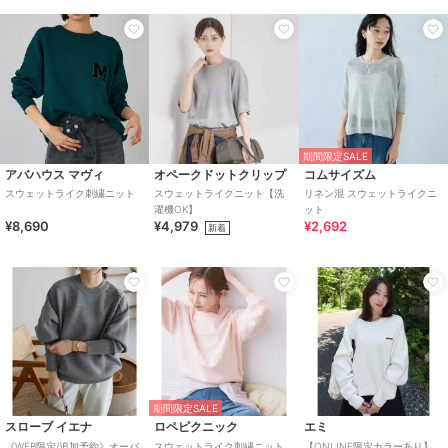
期間限定SALE
アバハウス マヴィ
オペークドットクリップ
コムサイズム
スウェットライク刺繍ニット
スウェットライクニット【洗
リネン混 スウェットライクニ
濯機OK】
ット
¥8,690
¥4,979
¥2,692
新着
期間限定SALE
スローブ イエナ
ロペピクニック
エミ
《WEB限定/追加予約》オーバ
スウェットライク刺繍ニット
【ONLINE限定カラーあり】