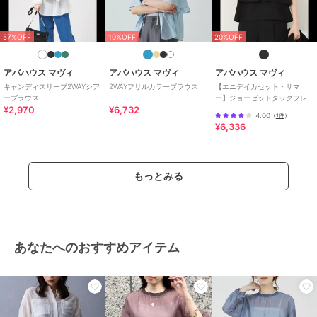
57%OFF
10%OFF
20%OFF
アバハウス マヴィ
アバハウス マヴィ
アバハウス マヴィ
キャンディスリーブ2WAYシア
2WAYフリルカラーブラウス
【エニデイカセット・サマ
ーブラウス
ー】ジョーゼットタックフレ
¥2,970
¥6,732
アーブラウス
4.00
（
1件
）
¥6,336
もっとみる
あなたへのおすすめアイテム