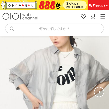
コ
ン
テ
ン
ツ
へ
何かお探しですか？
ス
キ
ッ
プ