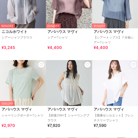
50%OFF
20%OFF
31%OFF
ニコルホワイト
アバハウス マヴィ
アバハウス マヴィ
シアーシャツブラウス
シアーTシャツ
【シアートップス】７分袖シ
アーTシャツ
¥3,245
¥4,400
¥4,400
10%OFF
アバハウス マヴィ
アバハウス マヴィ
アバハウス マヴィ
シャーリングボーダーTシャツ
【前後2WAY】シャーリングブ
【着痩せシルエット】フレン
ラウス
チスリーブシャツ
¥2,970
¥7,920
¥7,590