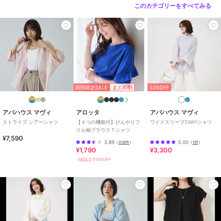
このカテゴリーをすべてみる
期間限定SALE
まとめ割
53%OFF
アバハウス マヴィ
アロッタ
アバハウス マヴィ
ストライプ シアーシャツ
【４つの機能付】ひんやりフ
ワイドスリーブ2WAYシャツ
リル袖ブラウスＴシャツ
¥7,590
3.89
5.00
（
318件
）
（
1件
）
¥1,790
¥3,300
3点以上で10%OFF