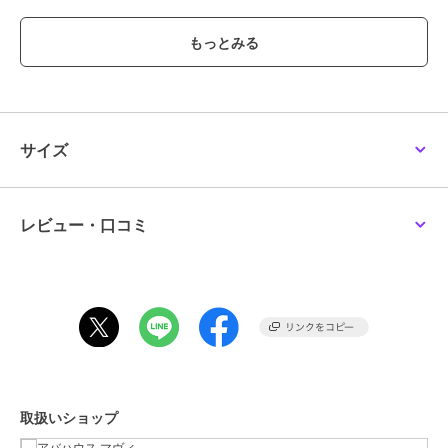
【styling】
前を開けて、インナーのロゴやカラーを引き立てることで、レイヤー
ドスタイルに奥行きをプラス。
ボタンを閉じて一枚でサラッと着ると、ビジネスシーンでも様になる
スタイリングに。
インナーをキャミソールやタンクトップにすると、前を閉じていても
涼しげな印象になります。
サイズ
ブランド
アバハウス マヴィ
レビュー・口コミ
ショップ
アバハウス マヴィ
商品カテゴリ
トップス
／
ブラウス
性別タイプ
レディース
トップス
／
ブラウス
カラー
グレー、オフホワイト、ピンク、
モカ
サイズ
F
取扱いショップ
素材
再生繊維(セルロース)83% ポリエ