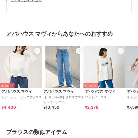
ステル17%
商品のお取り扱い方法
お手入れ
手洗い可
原産国
中国
アバハウス マヴィからあなたへのおすすめ
41%OFF
60%OFF
アバハウス マヴィ
アバハウス マヴィ
アバハウス マヴィ
アバハ
シアーシャーリングブラウス
【STORY掲載】クロスウエス
フォトノースリ
ストラ
トワイドデニム
¥4,400
¥10,450
¥2,376
¥7,59
ブラウスの類似アイテム