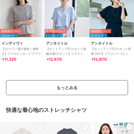
期間限定SALE
期間限定SALE
期間限定SALE
¥1888ｸｰﾎﾟﾝ
¥1500ｸｰﾎﾟﾝ
¥1500ｸｰﾎﾟﾝ
インディヴィ
アンタイトル
アンタイトル
【UVケア／吸汗速乾／着映
【セットアップ可UVカット接
【セットアップ可UVカット前
え】フリルピンタックブラウ
触冷感UVカット】リラクシー
後2WAY】リラクシーフレンチ
ス
キーVネックブラウス
スリーブブラウス
11,220
12,870
12,870
¥
¥
¥
もっとみる
快適な着心地のストレッチシャツ