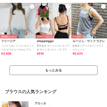
期間限定SALE
期間限定SALE
30%OFF
フリージア
shoppinggo
ルージュ・ヴィフ ラクレ
バックリボン レース キャミソ
背中あき キャミソール カップ
針抜きシアーメタリックアメ
ール ビスチェ Freesia フリー
付 キャミタンクトップ ブラ 白
スリニット
¥3,696
¥916
¥9,625
ジア
黒 パット付 バックオープン
もっとみる
ブラウスの人気ランキング
アロッタ