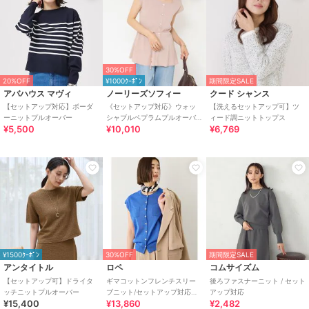
30%OFF
20%OFF
¥1000ｸｰﾎﾟﾝ
期間限定SALE
アバハウス マヴィ
ノーリーズソフィー
クード シャンス
【セットアップ対応】ボーダ
《セットアップ対応》ウォッ
【洗えるセットアップ可】ツ
ーニットプルオーバー
シャブルペプラムプルオーバ
ィード調ニットトップス
¥5,500
¥10,010
¥6,769
ー
¥1500ｸｰﾎﾟﾝ
30%OFF
期間限定SALE
アンタイトル
ロペ
コムサイズム
【セットアップ可】ドライタ
ギマコットンフレンチスリー
後ろファスナーニット / セット
ッチニットプルオーバー
ブニット/セットアップ対応・
アップ対応
¥15,400
¥13,860
¥2,482
イージーケア