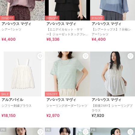
20%OFF
20%OFF
31%OFF
アバハウス マヴィ
アバハウス マヴィ
アバハウス マヴィ
シアーTシャツ
【エニデイカセット・サマ
【シアートップス】７分袖シ
ー】ジョーゼットタックフレ
アーTシャツ
¥4,400
¥6,336
¥4,400
アーブラウス
SALE
10%OFF
アルアバイル
アバハウス マヴィ
アバハウス マヴィ
シフリー刺繍ブラウス
シャーリングボーダーTシャツ
【前後2WAY】シャーリングブ
ラウス
¥18,150
¥2,970
¥7,920
PR
PR
PR