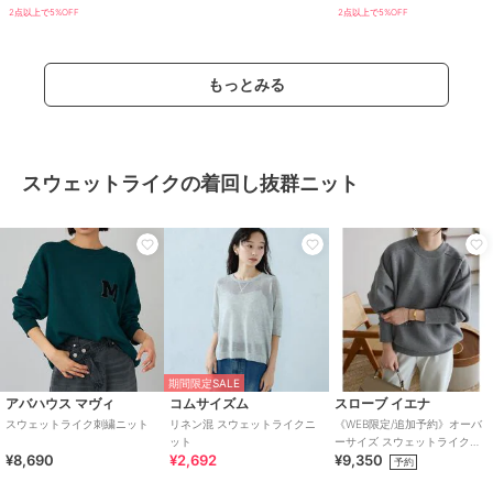
2点以上で5%OFF
2点以上で5%OFF
もっとみる
スウェットライクの着回し抜群ニット
期間限定SALE
アバハウス マヴィ
コムサイズム
スローブ イエナ
スウェットライク刺繍ニット
リネン混 スウェットライクニ
《WEB限定/追加予約》オーバ
ット
ーサイズ スウェットライクニ
¥8,690
¥2,692
¥9,350
ット
予約