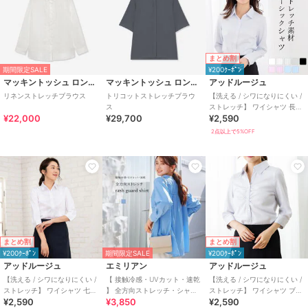
まとめ割
期間限定SALE
¥200ｸｰﾎﾟﾝ
マッキントッシュ ロンドン
マッキントッシュ ロンドン
アッドルージュ
リネンストレッチブラウス
トリコットストレッチブラウ
【洗える / シワになりにくい /
ス
ストレッチ】 ワイシャツ 長袖
¥22,000
¥29,700
¥2,590
5号～23号
2点以上で5%OFF
まとめ割
まとめ割
¥200ｸｰﾎﾟﾝ
期間限定SALE
¥200ｸｰﾎﾟﾝ
アッドルージュ
エミリアン
アッドルージュ
【洗える / シワになりにくい /
【 接触冷感・UVカット・速乾
【洗える / シワになりにくい /
ストレッチ】 ワイシャツ 七分
】 全方向ストレッチ・シャツ
ストレッチ】 ワイシャツ ブラ
¥2,590
¥3,850
¥2,590
袖 5号～23号
型ラッシュガード
ウス 5号～23号