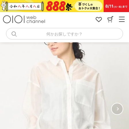
コ
ン
テ
ン
ツ
へ
何かお探しですか？
ス
キ
ッ
プ