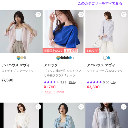
このカテゴリーをすべてみる
期間限定SALE
まとめ割
53%OFF
アバハウス マヴィ
アロッタ
アバハウス マヴィ
ストライプ シアーシャツ
【４つの機能付】ひんやりフ
ワイドスリーブ2WAYシャツ
リル袖ブラウスＴシャツ
¥7,590
3.89
5.00
（
318件
）
（
1件
）
¥1,790
¥3,300
3点以上で10%OFF