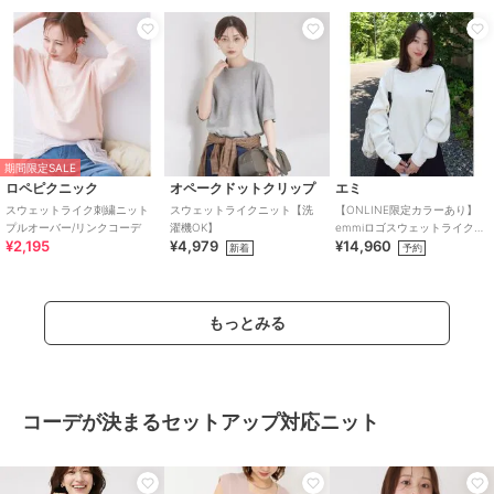
期間限定SALE
ロペピクニック
オペークドットクリップ
エミ
スウェットライク刺繍ニット
スウェットライクニット【洗
【ONLINE限定カラーあり】
プルオーバー/リンクコーデ
濯機OK】
emmiロゴスウェットライクニ
¥2,195
¥4,979
¥14,960
ット
新着
予約
もっとみる
コーデが決まるセットアップ対応ニット