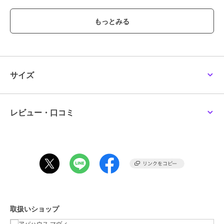
【styling】
前を開けて、インナーのロゴやカラーを引き立てることで、レイヤー
ドスタイルに奥行きをプラス。
ボタンを閉じて一枚でサラッと着ると、ビジネスシーンでも様になる
スタイリングに。
インナーをキャミソールやタンクトップにすると、前を閉じていても
涼しげな印象になります。
サイズ
ブランド
アバハウス マヴィ
レビュー・口コミ
ショップ
アバハウス マヴィ
商品カテゴリ
トップス
／
ブラウス
性別タイプ
レディース
トップス
／
ブラウス
カラー
オフホワイト、グレー、ピンク、
モカ
サイズ
F
取扱いショップ
素材
再生繊維(セルロース)83% ポリエ