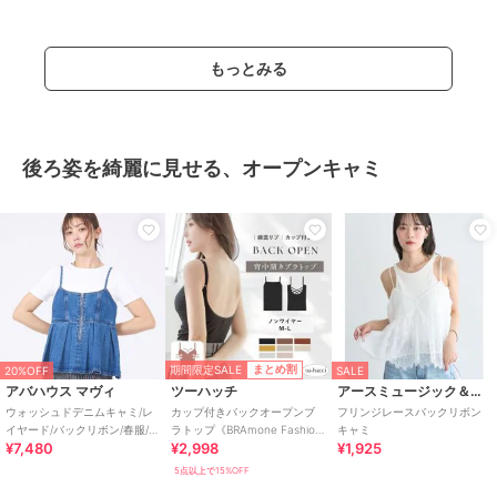
もっとみる
後ろ姿を綺麗に見せる、オープンキャミ
期間限定SALE
まとめ割
20%OFF
SALE
アバハウス マヴィ
ツーハッチ
アースミュージック＆エコロジー
ウォッシュドデニムキャミ/レ
カップ付きバックオープンブ
フリンジレースバックリボン
イヤード/バックリボン/春服/夏
ラトップ《BRAmone Fashion
キャミ
¥7,480
¥2,998
¥1,925
服
Easy》
5点以上で15%OFF