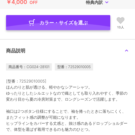
￥4,000
OFF
特典内訳
カラー・サイズを選ぶ
13人
商品説明
商品番号：CG024-28101
型番：72529010005
[型番：72529010005]
ほんのりと肌が透ける、軽やかなシアーシャツ。
ゆったりとしたシルエットなので織としても取り入れやすく、季節の
変わり目から夏の冷房対策まで、ロングシーズンで活躍します。
袖口は2つボタン仕様にすることで、袖を捲ったときに落ちにくく、
またフィット感の調整が可能になります。
ヒップラインをカバーする丈感と、抜け感のあるドロップショルダー
で、体型を選ばず着用できるのも魅力のひとつ。