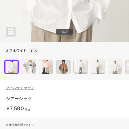
1/28
オフホワイト
F
△
アバハウス マヴィ
シアーシャツ
7,590
￥
税込
各種特典利用でさらに