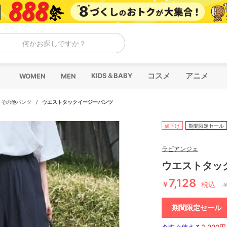
何かお探しですか？
コスメ
アニメ
KIDS＆BABY
WOMEN
MEN
/
その他パンツ
/
ウエストタックイージーパンツ
値下げ
期間限定セール
ラビアンジェ
ウエストタッ
7,128
￥
税込
期間限定セール