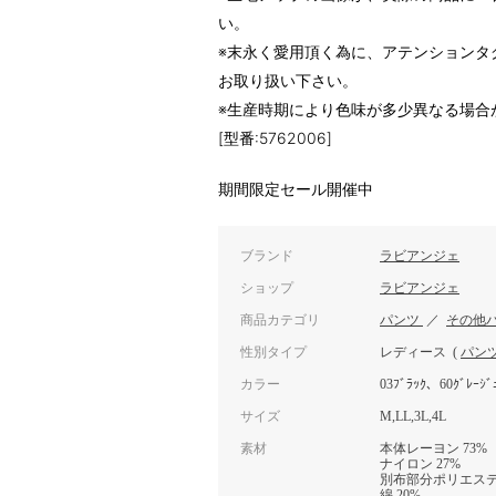
い。
※末永く愛用頂く為に、アテンションタ
お取り扱い下さい。
※生産時期により色味が多少異なる場合
[型番:5762006]
期間限定セール開催中
ブランド
ラビアンジェ
ショップ
ラビアンジェ
商品カテゴリ
パンツ
／
その他
性別タイプ
レディース
(
パン
カラー
03ﾌﾞﾗｯｸ、60ｸﾞﾚｰｼﾞ
サイズ
M,LL,3L,4L
素材
本体レーヨン 73%
ナイロン 27%
別布部分ポリエステル
綿 20%