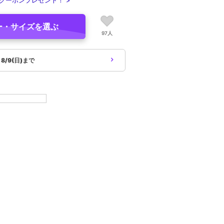
クーポンプレゼント！ >
ー・サイズを選ぶ
97人
象
8/9(日)まで