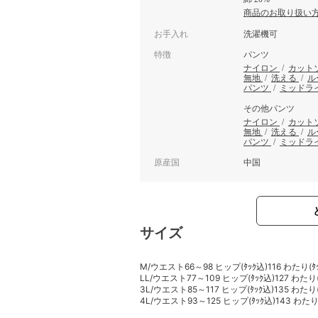
商品のお取り扱い
お手入れ
洗濯機可
特徴
パンツ
ナイロン
/
カット
無地
/
洗える
/
ル
パンツ
/
ミッドラ
その他パンツ
ナイロン
/
カット
無地
/
洗える
/
ル
パンツ
/
ミッドラ
原産国
中国
サイズ
M/ウエスト66～98 ヒップ(ﾀｯｸ込)116 わたり(ﾀｯ
LL/ウエスト77～109 ヒップ(ﾀｯｸ込)127 わたり(ﾀ
3L/ウエスト85～117 ヒップ(ﾀｯｸ込)135 わたり(ﾀ
4L/ウエスト93～125 ヒップ(ﾀｯｸ込)143 わたり(ﾀ