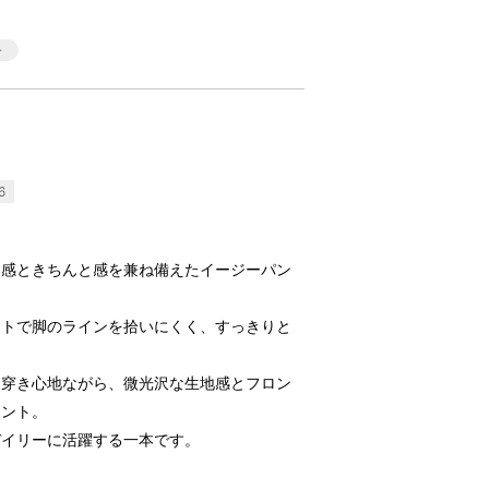
6
ス感ときちんと感を兼ね備えたイージーパン
ットで脚のラインを拾いにくく、すっきりと
な穿き心地ながら、微光沢な生地感とフロン
イント。
デイリーに活躍する一本です。