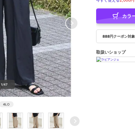
今すぐ使える
2,000円
カラ
888円クーポン対
取扱いショップ
1/47
4L
○