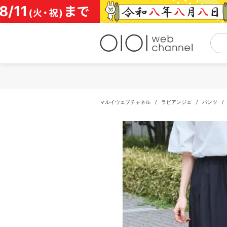
コ
ン
テ
ン
ツ
へ
ス
キ
ッ
プ
マルイウェブチャネル
/
ラビアンジェ
/
パンツ