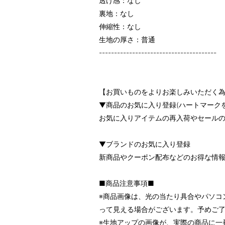
透け感：なし
裏地：なし
伸縮性：なし
生地の厚さ：普通
---------------------------------------
【お買いものをよりお楽しみいただく為
▼商品のお気に入り登録(ハートマーク
お気に入りアイテムの再入荷やセール
▼ブランドのお気に入り登録
新商品やクーポン配布などのお得な情
■商品注意事項■
※商品画像は、光の当たり具合やパソコ
って見える場合がございます。予めご
※生地アップの画像が、実際の商品に一