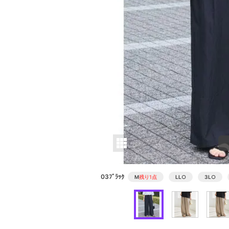
03ﾌﾞﾗｯｸ
M
残り1点
LL
○
3L
○