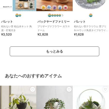
パレット
バックヤードファミリー
パレット
枯れない苔 枯山水キット 鳥
プリザーブドフラワー ガラス
枯れない苔テラリウム 苔プリ
居・灯篭付き
ドーム
8cmウッド鳥居タイプホワイ
¥3,520
¥2,828
¥1,628
ト
もっとみる
あなたへのおすすめアイテム