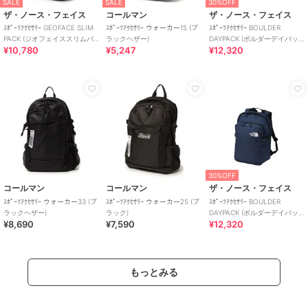
SALE
SALE
30%OFF
ザ・ノース・フェイス
コールマン
ザ・ノース・フェイス
ｽﾎﾟｰﾂｱｸｾｻﾘｰ GEOFACE SLIM
ｽﾎﾟｰﾂｱｸｾｻﾘｰ ウォーカー15 (ブ
ｽﾎﾟｰﾂｱｸｾｻﾘｰ BOULDER
PACK (ジオフェイススリムパ
ラックヘザー)
DAYPACK (ボルダーデイパッ
¥10,780
¥5,247
¥12,320
ック)
ク)
30%OFF
コールマン
コールマン
ザ・ノース・フェイス
ｽﾎﾟｰﾂｱｸｾｻﾘｰ ウォーカー33 (ブ
ｽﾎﾟｰﾂｱｸｾｻﾘｰ ウォーカー25 (ブ
ｽﾎﾟｰﾂｱｸｾｻﾘｰ BOULDER
ラックヘザー)
ラック)
DAYPACK (ボルダーデイパッ
¥8,690
¥7,590
¥12,320
ク)
もっとみる