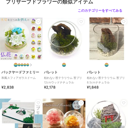
プリザーブドフラワーの類似アイテム
このカテゴリーをすべてみる
バックヤードファミリー
パレット
パレット
和風スフィアガラスドーム
枯れない苔テラリウム 苔プリ
枯れない苔テラリウム 苔プリ
12cmウッドナチュラル
8.5cmナチュラル
¥2,838
¥2,178
¥1,848