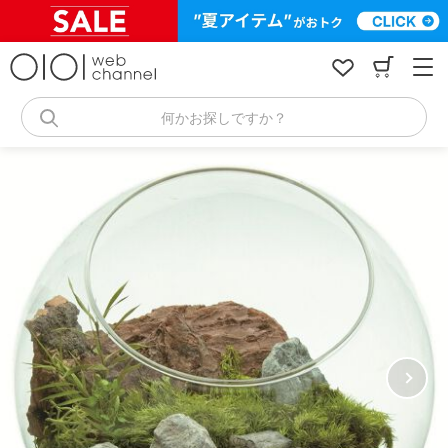
コ
ン
テ
ン
ツ
へ
何かお探しですか？
ス
キ
ッ
プ