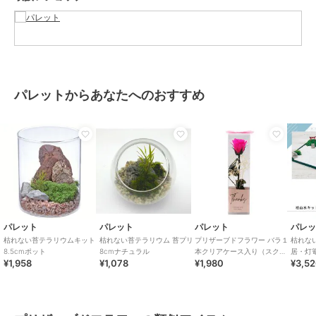
素材
容器：ガラス 内容物：プリザーブ
ドモス プリザーブドグリーン ウ
ッド 石 砂利 石段 ピンセット
商品のお取り扱い方法
お手入れ
お手入れ不要です。劣化・退色・
パレットからあなたへのおすすめ
変質の原因となりますので水や
り、霧吹きは絶対にしないで下さ
い。
原産国
日本
パレット
パレット
パレット
パレ
枯れない苔テラリウムキット
枯れない苔テラリウム 苔プリ
プリザーブドフラワー バラ１
枯れな
8.5cmポット
8cmナチュラル
本クリアケース入り（スクエ
居・灯
¥1,958
¥1,078
¥1,980
¥3,5
ア）ブライトピンク