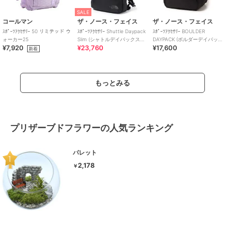
SALE
コールマン
ザ・ノース・フェイス
ザ・ノース・フェイス
ｽﾎﾟｰﾂｱｸｾｻﾘｰ 50 リミテッド ウ
ｽﾎﾟｰﾂｱｸｾｻﾘｰ Shuttle Daypack
ｽﾎﾟｰﾂｱｸｾｻﾘｰ BOULDER
ォーカー25
Slim (シャトルデイパックスリ
DAYPACK (ボルダーデイパッ
¥7,920
¥23,760
¥17,600
ム)
ク)
新着
もっとみる
プリザーブドフラワーの人気ランキング
パレット
2,178
￥