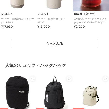
レコルト
レコルト
tower（タワー）
recolte 自動調理ポットラー
recolte 自動調理ポット
山崎実業 tower ティーポット
ジ RSY-3
RSY-2
タワー 4903208016728 タワ
¥17,930
¥13,200
¥2,200
ーシリーズ 紅茶ポット
もっとみる
人気のリュック・バックパック