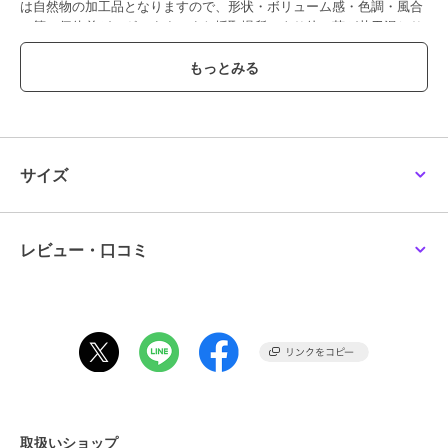
は自然物の加工品となりますので、形状・ボリューム感・色調・風合
い等の個体差がございます。また採取場所により他の苔が若干混じり
合う場合もあります。苔には、土・木片・枯葉・小石・埃等の付着・
混入がございます。染料が表面から滲む場合があります。衣類・家
具・壁紙等に色移りする恐れがありますので、ご使用の際には充分ご
注意下さい。自然物の加工品となりますので、苔本来のにおいが若干
します。使用している石、ウッド、砂 利は自然物につき個体差があり
ます。どなたでも簡単に作ることができますが、誤飲の危険がありま
すので、６歳未満のお子様には与えないでください。外箱は茶箱仕様
サイズ
です。
この商品は無料ギフトサービスの対象商品です
レビュー・口コミ
>>無料ギフトサービスについての詳細はこちら
ブランド
パレット
ショップ
パレット
商品カテゴリ
ギフト用品
／
プリザーブドフラ
ワー
カラー
**
取扱いショップ
サイズ
**