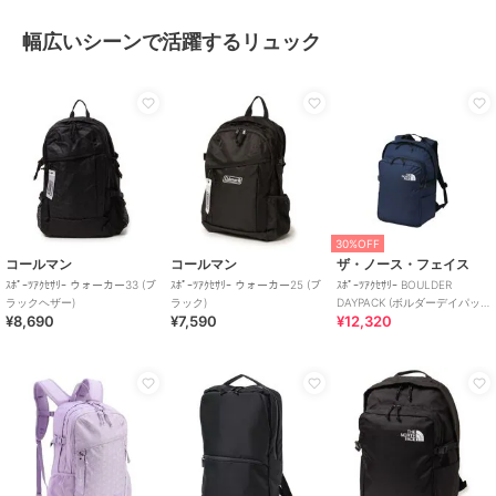
幅広いシーンで活躍するリュック
30%OFF
コールマン
コールマン
ザ・ノース・フェイス
ｽﾎﾟｰﾂｱｸｾｻﾘｰ ウォーカー33 (ブ
ｽﾎﾟｰﾂｱｸｾｻﾘｰ ウォーカー25 (ブ
ｽﾎﾟｰﾂｱｸｾｻﾘｰ BOULDER
ラックヘザー)
ラック)
DAYPACK (ボルダーデイパッ
¥8,690
¥7,590
¥12,320
ク)