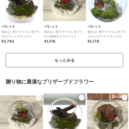
パレット
パレット
パレット
枯れない苔テラリウム 苔プリ
枯れない苔テラリウム 苔プリ
枯れない苔テラリウム 苔プリ
15cmウッドナチュラル
8cm鳥居タイプホワイト
12cmジオラマ ナチュラル
¥3,740
¥1,518
¥2,178
もっとみる
贈り物に最適なプリザーブドフラワー