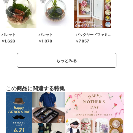
パレット
パレット
バックヤードファミリー
1,628
1,078
7,857
￥
￥
￥
もっとみる
この商品に関連する特集