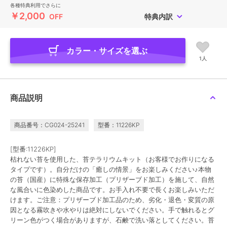
各種特典利用でさらに
￥2,000
OFF
特典内訳
カラー・サイズを選ぶ
1人
商品説明
商品番号：CG024-25241
型番：11226KP
[型番:11226KP]
枯れない苔を使用した、苔テラリウムキット（お客様でお作りになる
タイプです）。自分だけの「癒しの情景」をお楽しみください♪本物
の苔（国産）に特殊な保存加工（プリザーブド加工）を施して、自然
な風合いに色染めした商品です。お手入れ不要で長くお楽しみいただ
けます。ご注意：プリザーブド加工品のため、劣化・退色・変質の原
因となる霧吹きや水やりは絶対にしないでください。手で触れるとグ
リーン色がつく場合がありますが、石鹸で洗い落としてください。苔