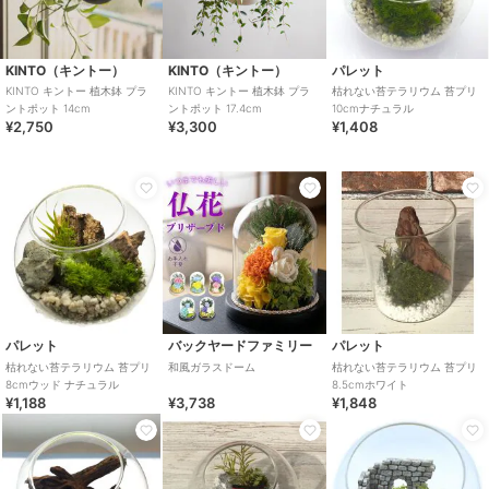
KINTO（キントー）
KINTO（キントー）
パレット
KINTO キントー 植木鉢 プラ
KINTO キントー 植木鉢 プラ
枯れない苔テラリウム 苔プリ
ントポット 14cm
ントポット 17.4cm
10cmナチュラル
¥2,750
¥3,300
¥1,408
パレット
バックヤードファミリー
パレット
枯れない苔テラリウム 苔プリ
和風ガラスドーム
枯れない苔テラリウム 苔プリ
8cmウッド ナチュラル
8.5cmホワイト
¥1,188
¥3,738
¥1,848