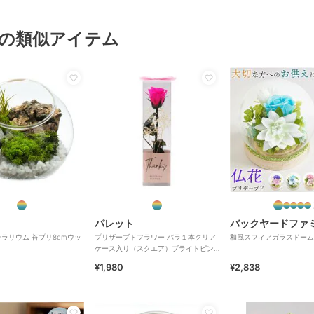
の類似アイテム
パレット
バックヤードファ
ラリウム 苔プリ8cmウッ
プリザーブドフラワー バラ１本クリア
和風スフィアガラスドーム
ケース入り（スクエア）ブライトピン
ク
¥1,980
¥2,838