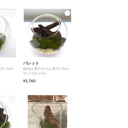
パレット
リ 10cm
枯れない苔テラリウム 苔プリ 15cm
ウッドナチュラル
¥3,740