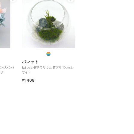
パレット
ンジメント
枯れない苔テラリウム 苔プリ 10cmホ
ンク
ワイト
¥1,408