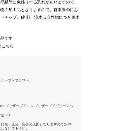
・壁紙等に色移りする恐れがありますので、
然物の加工品となりますので、苔本来のにお
ドチップ、砂 利、流木は自然物につき個体
商品です
はこちら
リザーブドフラワー
物：プリザーブドモス プリザーブドグリーン ウ
方法
。劣化・退色・変質の原因となりますので水や
にしないで下さい。