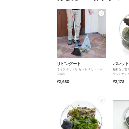
リビングート
パレット
ほうき チリトリ セット チリトーレ L
枯れない苔テ
BR602
ウッドナチ
¥2,680
¥2,178