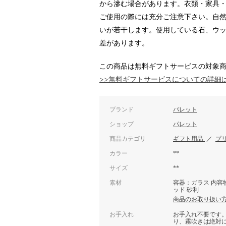
から滲む場合があります。衣類・家具
ご使用の際には充分ご注意下さい。自
いが若干します。使用している石、ウッ
差があります。
この商品は無料ギフトサービスの対象
>>無料ギフトサービスについての詳細
ブランド
パレット
ショップ
パレット
商品カテゴリ
ギフト用品
／
プ
カラー
**
サイズ
**
素材
容器：ガラス 内容
ッド 砂利
商品のお取り扱い
お手入れ
お手入れ不要です
り、霧吹きは絶対