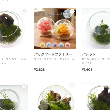
バックヤードファミリー
パレット
ラリウム 苔プリ 12cm
プリザーブドフラワー ガラスドーム
枯れない苔テラリウム 苔プ
ュラル
ホワイト
¥2,828
¥1,408