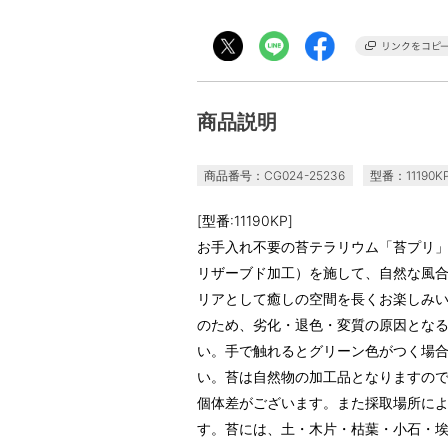
商品説明
商品番号：CG024-25236
型番：11190K
[型番:11190KP]
お手入れ不要の苔テラリウム「苔プリ
リザーブド加工）を施して、自然な風
リアとして癒しの空間を長くお楽しみ
のため、劣化・退色・変質の原因とな
い。手で触れるとグリーン色がつく場
い。苔は自然物の加工品となりますの
個体差がございます。また採取場所に
す。苔には、土・木片・枯葉・小石・