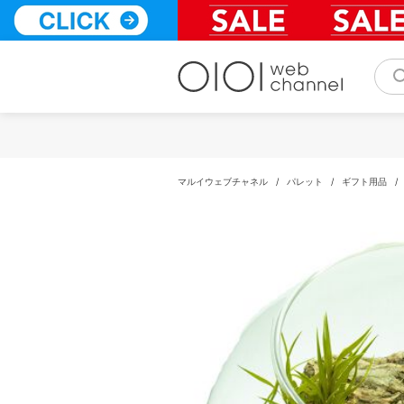
コ
ン
テ
ン
ツ
へ
ス
キ
ッ
プ
マルイウェブチャネル
/
パレット
/
ギフト用品