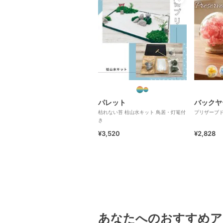
パレット
バックヤ
枯れない苔 枯山水キット 鳥居・灯篭付
プリザーブド
き
¥3,520
¥2,828
あなたへのおすすめア