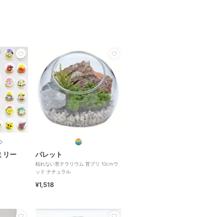
ミリー
パレット
枯れない苔テラリウム 苔プリ 10cmウ
ッド ナチュラル
¥1,518