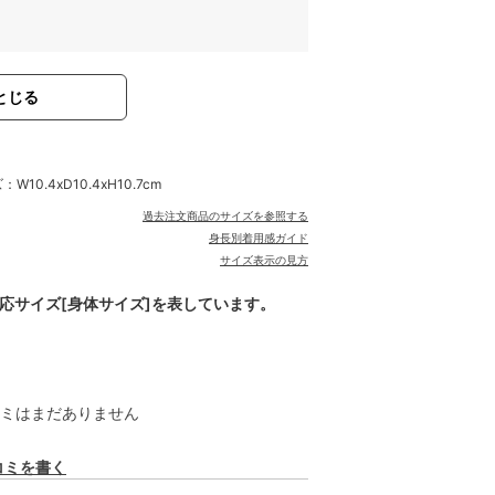
とじる
10.4xD10.4xH10.7cm
過去注文商品のサイズを参照する
身長別着用感ガイド
サイズ表示の見方
対応サイズ[身体サイズ]を表しています。
ミはまだありません
コミを書く