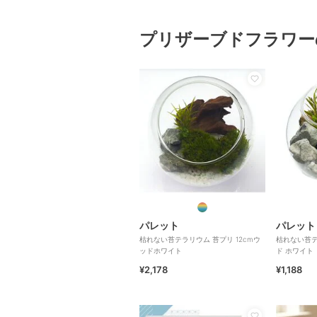
プリザーブドフラワー
パレット
パレット
枯れない苔テラリウム 苔プリ 12cmウ
枯れない苔テ
ッドホワイト
ド ホワイト
¥2,178
¥1,188