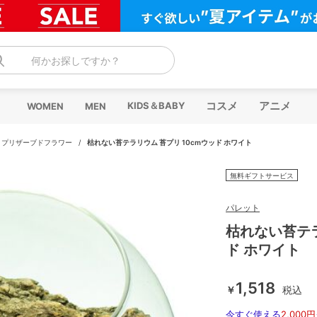
何かお探しですか？
コスメ
アニメ
KIDS＆BABY
WOMEN
MEN
/
プリザーブドフラワー
/
枯れない苔テラリウム 苔プリ 10cmウッド ホワイト
無料ギフトサービス
パレット
枯れない苔テラ
ド ホワイト
1,518
￥
税込
今すぐ使える
2,000円