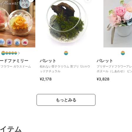
ードファミリー
パレット
パレット
フラワー ガラスドーム
枯れない苔テラリウム 苔プリ 12cmウ
プリザーブドフラワーアレ
ッドナチュラル
ボヌール（しあわせ） ピ
¥2,178
¥3,828
もっとみる
イテム