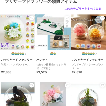
プリザーブドフラワーの類似アイテム
このカテゴリーをすべてみる
バックヤードファミリー
パレット
バックヤードファミリー
和風スフィアガラスドーム
枯れない苔 枯山水キット 鳥
プリザーブドフラワー ガラス
居・灯篭付き
ドーム
¥2,838
¥3,520
¥2,828