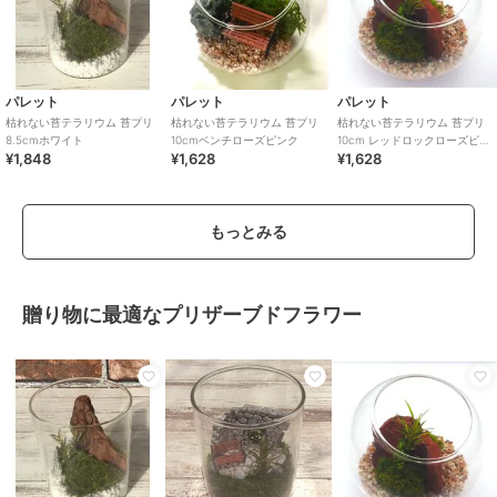
パレット
パレット
パレット
枯れない苔テラリウム 苔プリ
枯れない苔テラリウム 苔プリ
枯れない苔テラリウム 苔プリ
8.5cmホワイト
10cmベンチローズピンク
10cm レッドロックローズピン
¥1,848
¥1,628
¥1,628
ク
もっとみる
贈り物に最適なプリザーブドフラワー