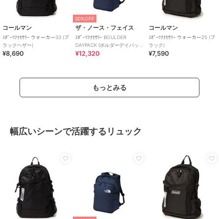
30%OFF
コールマン
ザ・ノース・フェイス
コールマン
ｽﾎﾟｰﾂｱｸｾｻﾘｰ ウォーカー33 (ブ
ｽﾎﾟｰﾂｱｸｾｻﾘｰ BOULDER
ｽﾎﾟｰﾂｱｸｾｻﾘｰ ウォーカー25 (ブ
ラックヘザー)
DAYPACK (ボルダーデイパッ
ラック)
¥8,690
¥12,320
¥7,590
ク)
もっとみる
幅広いシーンで活躍するリュック