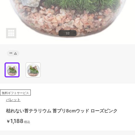
1/2
**
△
無料ギフトサービス
パレット
枯れない苔テラリウム 苔プリ8cmウッド ローズピンク
1,188
￥
税込