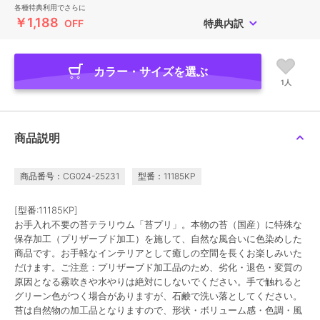
各種特典利用でさらに
￥1,188
OFF
特典内訳
カラー・サイズを選ぶ
1人
商品説明
商品番号：CG024-25231
型番：11185KP
[型番:11185KP]
お手入れ不要の苔テラリウム「苔プリ」。本物の苔（国産）に特殊な
保存加工（プリザーブド加工）を施して、自然な風合いに色染めした
商品です。お手軽なインテリアとして癒しの空間を長くお楽しみいた
だけます。ご注意：プリザーブド加工品のため、劣化・退色・変質の
原因となる霧吹きや水やりは絶対にしないでください。手で触れると
グリーン色がつく場合がありますが、石鹸で洗い落としてください。
苔は自然物の加工品となりますので、形状・ボリューム感・色調・風