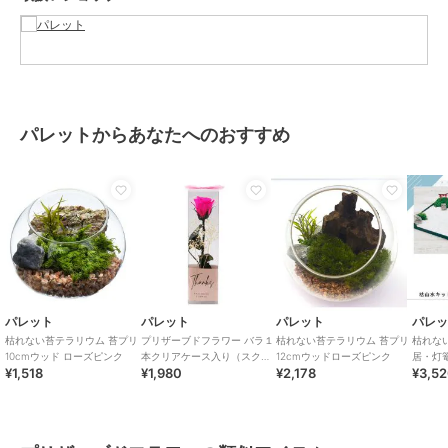
ッド 砂利
商品のお取り扱い方法
お手入れ
お手入れ不要です。劣化・退色・
変質の原因となりますので水や
り、霧吹きは絶対にしないで下さ
い。
パレットからあなたへのおすすめ
原産国
日本
パレット
パレット
パレット
パレ
枯れない苔テラリウム 苔プリ
プリザーブドフラワー バラ１
枯れない苔テラリウム 苔プリ
枯れな
10cmウッド ローズピンク
本クリアケース入り（スクエ
12cmウッドローズピンク
居・灯
¥1,518
¥1,980
¥2,178
¥3,5
ア）ブライトピンク