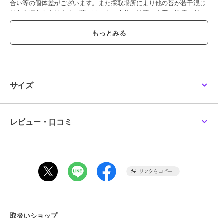
合い等の個体差がございます。また採取場所により他の苔が若干混じ
り合う場合もあります。苔には、土・木片・枯葉・小石・埃等の付
着・混入がございます。染料が表面から滲む場合があります。衣類・
家具・壁紙等に色移りする恐れがありますので、ご使用の際には充分
ご注意下さい。自然物の加工品となりますので、苔本来のにおいが若
干します。使用している石、ウッドチップ、砂 利、流木は自然物につ
き個体差があります。
サイズ
この商品は無料ギフトサービスの対象商品です
>>無料ギフトサービスについての詳細はこちら
ブランド
パレット
レビュー・口コミ
ショップ
パレット
商品カテゴリ
ギフト用品
／
プリザーブドフラ
ワー
カラー
**
サイズ
**
素材
容器：ガラス 内容物：プリザーブ
ドモス プリザーブドグリーン ウ
取扱いショップ