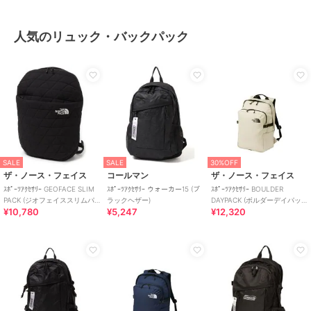
人気のリュック・バックパック
SALE
SALE
30%OFF
ザ・ノース・フェイス
コールマン
ザ・ノース・フェイス
ｽﾎﾟｰﾂｱｸｾｻﾘｰ GEOFACE SLIM
ｽﾎﾟｰﾂｱｸｾｻﾘｰ ウォーカー15 (ブ
ｽﾎﾟｰﾂｱｸｾｻﾘｰ BOULDER
PACK (ジオフェイススリムパ
ラックヘザー)
DAYPACK (ボルダーデイパッ
¥10,780
¥5,247
¥12,320
ック)
ク)