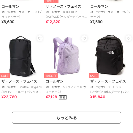
30%OFF
コールマン
ザ・ノース・フェイス
コールマン
ｽﾎﾟｰﾂｱｸｾｻﾘｰ ウォーカー33 (ブ
ｽﾎﾟｰﾂｱｸｾｻﾘｰ BOULDER
ｽﾎﾟｰﾂｱｸｾｻﾘｰ ウォーカー25 (ブ
ラックヘザー)
DAYPACK (ボルダーデイパッ
ラック)
¥8,690
¥12,320
¥7,590
ク)
SALE
10%OFF
SALE
ザ・ノース・フェイス
コールマン
ザ・ノース・フェイス
ｽﾎﾟｰﾂｱｸｾｻﾘｰ Shuttle Daypack
ｽﾎﾟｰﾂｱｸｾｻﾘｰ 50 リミテッド ウ
ｽﾎﾟｰﾂｱｸｾｻﾘｰ BOULDER
Slim (シャトルデイパックスリ
ォーカー25
DAYPACK (ボルダーデイパッ
¥23,760
¥7,128
¥15,840
ム)
ク)
新着
もっとみる