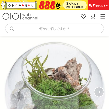
コ
ン
テ
ン
ツ
へ
何かお探しですか？
ス
キ
ッ
プ