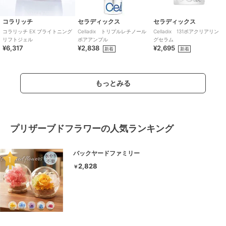
コラリッチ
セラディックス
セラディックス
コラリッチ EX ブライトニング
Celladix トリプルレチノール
Celladix 131ポアクリアリン
リフトジェル
ポアアンプル
グセラム
¥6,317
¥2,838
¥2,695
新着
新着
もっとみる
プリザーブドフラワーの人気ランキング
バックヤードファミリー
2,828
￥