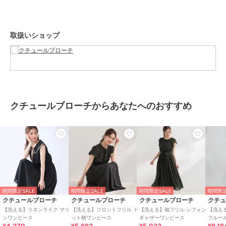
す。また、パソコン・スマートフォンなどの環境により、若干製品と
画像のカラーが異なる場合もございます。
取扱いショップ
【スタッフコメント】
shino（164）
透け感のあるチェック素材がシーズンムードを高めるワンピース。
一枚で華やか見えし、羽織り次第で印象の変化も楽しめます。
ウエスト切り替えやシルエットにこだわり、後ろのリボンデザインな
ど、ディティールまで着映えるデザイン。
クチュールブローチからあなたへのおすすめ
【26SS NEW ARRIVAL】
【26SS NEW COLLECTION】
期間限定セール開催中
ブランド
クチュールブローチ
ショップ
クチュールブローチ
期間限定SALE
期間限定SALE
期間限定SALE
期間限定
商品カテゴリ
ワンピースドレス
／
ワンピース
クチュールブローチ
クチュールブローチ
クチュールブローチ
クチ
【洗える】リネンライク マリ
【洗える】フロントフリル ド
【洗える】袖フリル シフォン
【洗え
性別タイプ
レディース
ンワンピース
ット柄ワンピース
ギャザーワンピース
フルー
ワンピースドレス
／
ワンピース