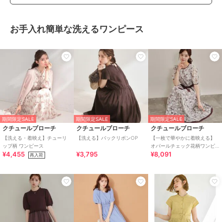
お手入れ簡単な洗えるワンピース
期間限定SALE
期間限定SALE
期間限定SALE
クチュールブローチ
クチュールブローチ
クチュールブローチ
【洗える・着映え】チューリ
【洗える】バックリボンOP
【一枚で華やかに着映える】
ップ柄 ワンピース
オパールチェック花柄ワンピ
¥4,455
¥3,795
¥8,091
ース【洗濯機可】
再入荷