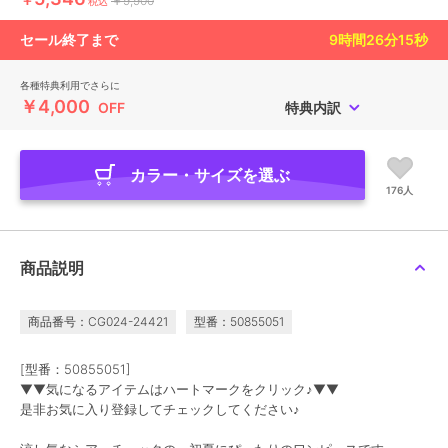
￥9,900
税込
セール終了まで
9
時間
26
分
14
秒
各種特典利用でさらに
￥4,000
OFF
特典内訳
カラー・サイズを選ぶ
176人
商品説明
商品番号：CG024-24421
型番：50855051
[型番：50855051]
▼▼気になるアイテムはハートマークをクリック♪▼▼
是非お気に入り登録してチェックしてください♪