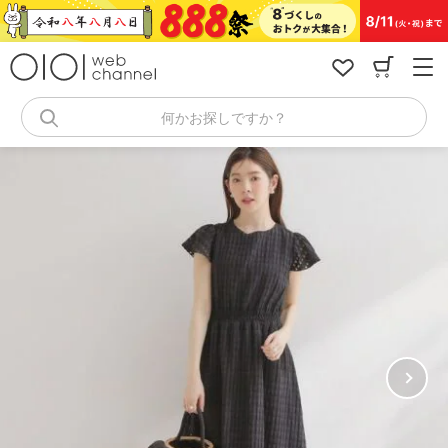
コ
ン
テ
ン
ツ
へ
何かお探しですか？
ス
キ
ッ
プ