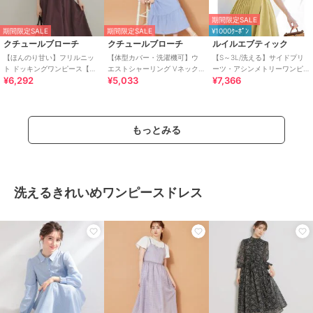
期間限定SALE
期間限定SALE
期間限定SALE
¥1000ｸｰﾎﾟﾝ
クチュールブローチ
クチュールブローチ
ルイルエブティック
【ほんのり甘い】フリルニッ
【体型カバー・洗濯機可】ウ
【S～3L/洗える】サイドプリ
ト ドッキングワンピース【洗
エストシャーリング Vネック
ーツ・アシンメトリーワンピ
¥6,292
¥5,033
¥7,366
濯機可】
ワンピース
ース
もっとみる
洗えるきれいめワンピースドレス