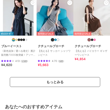
ボン
/
ロング・マキシ丈
/
半袖
/
LL･13号以上あり
/
S･7号以下
あり
/
洗える
/
ウエスト切り替
えワンピース
/
フレアスカート
/
ロング・マキシ丈
原産国
中国製
¥500ｸｰﾎﾟﾝ
期間限定SALE
期間限定SALE
ブルーイースト
クチュールブローチ
クチュールブローチ
《新色追加 / 選べる着丈》累計
【洗える】サッカー シャツワ
【洗える】バイカラー ギャザ
販売数70000枚突破！アソー
ンピース
ーワンピース
¥4,854
ト柄ワンピース
4.13
4.70
（
175件
）
（
10件
）
¥4,620
¥5,663
もっとみる
あなたへのおすすめアイテム