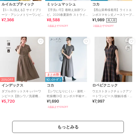
ルイルエブティック
ミッシュマッシュ
コカ
【S～3L/洗える】サイドプリ
【手洗い可】着映え抜群ワン
【西山茉希様着用】ライトエ
ーツ・アシンメトリーワンピ
ピ。2026春夏新作 ストライプ
ンボスマキシ丈ノースリーブ
¥7,366
¥8,588
¥1,989
ース
アソートシアーカラータック
ワンピース 全4色 / シワになり
再入荷
シャツワンピース
にくい・速乾
2点以上で10%OFF
2点以上で10%OFF
まとめ割
20%OFF
¥200ｸｰﾎﾟﾝ
インデックス
コカ
ロペピクニック
ダブルポケットスキッパーワ
【シワになりにくい・速乾・
ウエストタックチェックアソ
ンピース【防シワ／洗濯機
乾燥機OK】エンボス半袖マキ
ートワンピース/接触冷感・防
¥5,720
¥1,690
¥7,997
OK】《XS～3L／6col》
シワンピース 全4色
シワ・リンクコーデ
2点以上で10%OFF
もっとみる