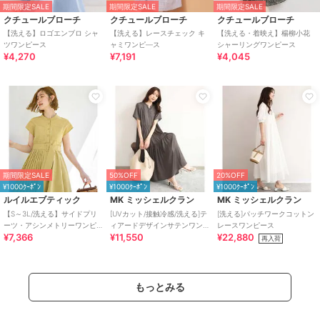
期間限定SALE
期間限定SALE
期間限定SALE
クチュールブローチ
クチュールブローチ
クチュールブローチ
【洗える】ロゴエンブロ シャ
【洗える】レースチェック キ
【洗える・着映え】楊柳小花
ツワンピース
ャミワンピ―ス
シャーリングワンピース
¥4,270
¥7,191
¥4,045
期間限定SALE
50%OFF
20%OFF
¥1000ｸｰﾎﾟﾝ
¥1000ｸｰﾎﾟﾝ
¥1000ｸｰﾎﾟﾝ
ルイルエブティック
MK ミッシェルクラン
MK ミッシェルクラン
【S～3L/洗える】サイドプリ
[UVカット/接触冷感/洗える]テ
[洗える]パッチワークコットン
ーツ・アシンメトリーワンピ
ィアードデザインサテンワン
レースワンピース
¥7,366
¥11,550
¥22,880
ース
ピース
再入荷
もっとみる