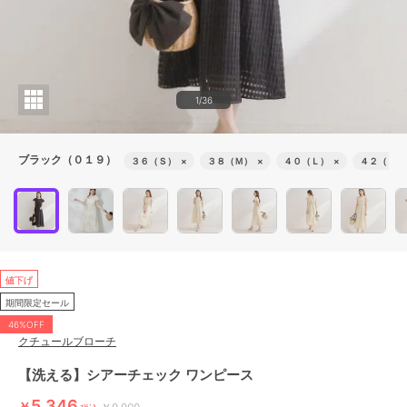
1/36
ブラック（０１９）
３６（Ｓ）
×
３８（Ｍ）
×
４０（Ｌ）
×
４２（ＬＬ
値下げ
期間限定セール
46%OFF
クチュールブローチ
【洗える】シアーチェック ワンピース
5,346
￥