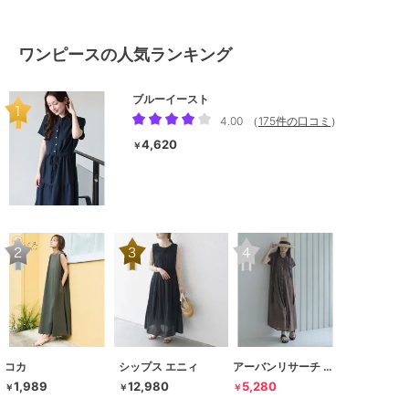
ワンピースの人気ランキング
ブルーイースト
4.00
（
175件の口コミ
）
4,620
￥
コカ
シップス エニィ
アーバンリサーチ サニーレーベル
1,989
12,980
5,280
￥
￥
￥