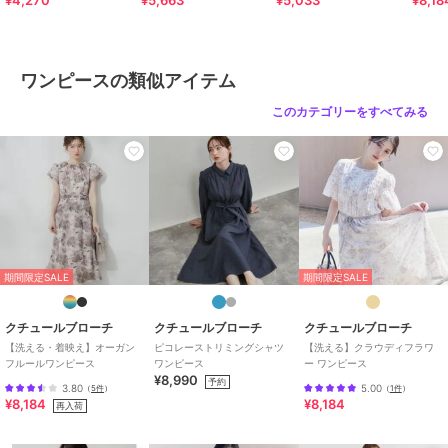
¥4,270
¥5,663
¥5,033
¥8,18
カラー
ブラック（０１９）、ホワイト
（００１）
サイズ
３６（Ｓ）,３８（Ｍ）,４０
ワンピースの類似アイテム
（Ｌ）,４２（ＬＬ）
このカテゴリーをすべてみる
素材
表地：ポリエステル47％ レーヨン
43％ ナイロン10％ 裏地：ポリエ
ステル100％
商品のお取り扱い方法
特徴
ワンピースドレス
ナイロン
/
ポリエステル素材
/
レーヨン素材
/
チェック柄
/
リ
期間限定SALE
期間限定SALE
ボン
/
ロング・マキシ丈
/
半袖
/
LL･13号以上あり
/
S･7号以下
あり
/
洗える
/
ウエスト切り替
クチュールブローチ
クチュールブローチ
クチュールブローチ
えワンピース
/
フレアスカート
/
【洗える・着映え】オーガン
ピコレーストリミングシャツ
【洗える】クラウディフラワ
フルールワンピース
ワンピース
ー ワンピース
ロング・マキシ丈
¥8,990
予約
3.80
5.00
（
5件
）
（
1件
）
ワンピース
¥8,184
¥8,184
再入荷
ナイロン
/
ポリエステル素材
/
レーヨン素材
/
チェック柄
/
リ