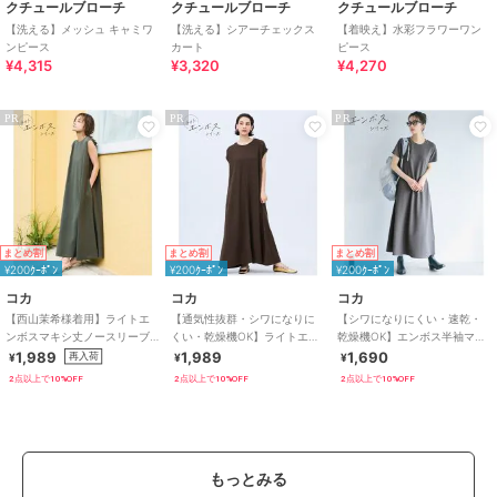
クチュールブローチ
クチュールブローチ
クチュールブローチ
【洗える】メッシュ キャミワ
【洗える】シアーチェックス
【着映え】水彩フラワーワン
ンピース
カート
ピース
¥4,315
¥3,320
¥4,270
PR
PR
PR
まとめ割
まとめ割
まとめ割
¥200ｸｰﾎﾟﾝ
¥200ｸｰﾎﾟﾝ
¥200ｸｰﾎﾟﾝ
コカ
コカ
コカ
【西山茉希様着用】ライトエ
【通気性抜群・シワになりに
【シワになりにくい・速乾・
ンボスマキシ丈ノースリーブ
くい・乾燥機OK】ライトエン
乾燥機OK】エンボス半袖マキ
ワンピース 全4色 / シワになり
ボスマキシロールアップワン
シワンピース 全4色
1,989
1,989
1,690
再入荷
¥
¥
¥
にくい・速乾
ピース 全3色
2点以上で10%OFF
2点以上で10%OFF
2点以上で10%OFF
もっとみる