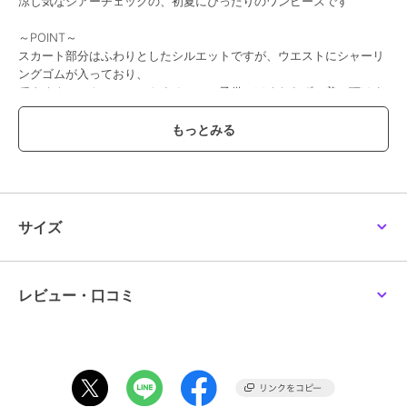
涼し気なシアーチェックの、初夏にぴったりのワンピースです
～POINT～
スカート部分はふわりとしたシルエットですが、ウエストにシャーリ
ングゴムが入っており、
程よくウエストにフィットするので、子供っぽくならずに着て頂けま
す。
シアー素材ですが、身頃とスカート部分に裏が付いているので透けの
心配はありません。
袖は裏がなく、軽い仕上がりとなっています。
【素材】
シアー感のあるチェック柄です。
サイズ
柄がある為、シワも目立ちにくく、お気軽に着ていただけます。
【仕様】
・ポケットなし
レビュー・口コミ
・ウエスト総ゴム
・身頃のみ裏地あり
※ホワイト（001）はやや透け感があります。
※照明の関係により、実際よりも色味が違って見える場合がありま