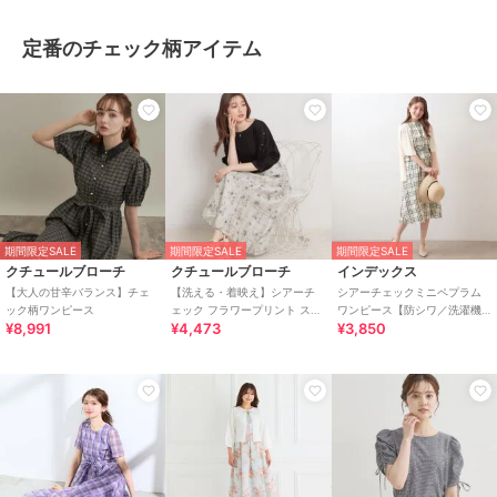
定番のチェック柄アイテム
期間限定SALE
期間限定SALE
期間限定SALE
クチュールブローチ
クチュールブローチ
インデックス
【大人の甘辛バランス】チェ
【洗える・着映え】シアーチ
シアーチェックミニペプラム
ック柄ワンピース
ェック フラワープリント スカ
ワンピース【防シワ／洗濯機
¥8,991
¥4,473
¥3,850
ート
OK】