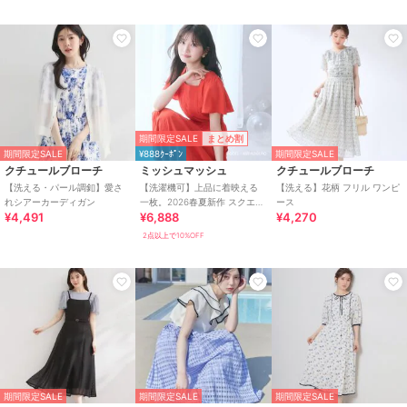
期間限定SALE
まとめ割
期間限定SALE
¥888ｸｰﾎﾟﾝ
期間限定SALE
クチュールブローチ
ミッシュマッシュ
クチュールブローチ
【洗える・パール調釦】愛さ
【洗濯機可】上品に着映える
【洗える】花柄 フリル ワンピ
れシアーカーディガン
一枚。2026春夏新作 スクエア
ース
¥4,491
¥6,888
¥4,270
ネックバックリボンAラインワ
ンピース
2点以上で10%OFF
期間限定SALE
期間限定SALE
期間限定SALE