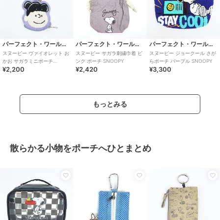
パーフェクト・ワールド・トーキョー
パーフェクト・ワールド・トーキョー
パーフェクト・ワールド・トーキョー
スヌーピー ヴァイオレット お
スヌーピー サガラ刺繍巾着 ピ
スヌーピー ジョークール さが
かお サガラミニポーチ
ンク ポーチ SNOOPY
らポーチ パープル SNOOPY
¥2,200
¥2,420
¥3,300
SNOOPY
もっとみる
散らかる小物をポーチへひとまとめ