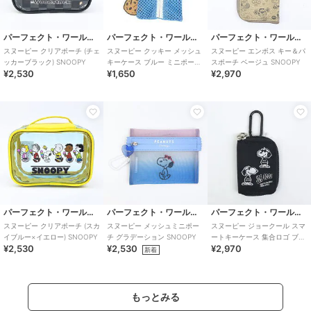
パーフェクト・ワールド・トーキョー
パーフェクト・ワールド・トーキョー
パーフェクト・ワールド・トーキョー
スヌーピー クリアポーチ (チェ
スヌーピー クッキー メッシュ
スヌーピー エンボス キー＆パ
ッカーブラック) SNOOPY
キーケース ブルー ミニポーチ
スポーチ ベージュ SNOOPY
¥2,530
¥1,650
¥2,970
SNOOPY
パーフェクト・ワールド・トーキョー
パーフェクト・ワールド・トーキョー
パーフェクト・ワールド・トーキョー
スヌーピー クリアポーチ (スカ
スヌーピー メッシュミニポー
スヌーピー ジョークール スマ
イブルー×イエロー) SNOOPY
チ グラデーション SNOOPY
ートキーケース 集合ロゴ ブラ
¥2,530
¥2,530
¥2,970
ック SNOOPY
新着
もっとみる