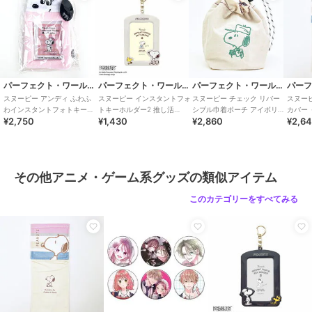
パーフェクト・ワールド・トーキョー
パーフェクト・ワールド・トーキョー
パーフェクト・ワールド・トーキョー
スヌーピー アンディ ふわふ
スヌーピー インスタントフォ
スヌーピー チェック リバー
スヌー
わインスタントフォトキーホ
トキーホルダー2 推し活
シブル巾着ポーチ アイボリー
カバー
¥2,750
¥1,430
¥2,860
¥2,6
ルダー 推し活 SNOOPY
SNOOPY
SNOOPY
ク SNO
その他アニメ・ゲーム系グッズの類似アイテム
このカテゴリーをすべてみる