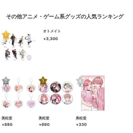
その他アニメ・ゲーム系グッズの人気ランキング
オトメイト
3,300
￥
美松堂
美松堂
美松堂
880
660
330
￥
￥
￥