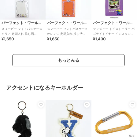
パーフェクト・ワールド・トーキョー
パーフェクト・ワールド・トーキョー
パーフェクト・ワールド・トーキョー
スヌーピー フォトパスケース
スヌーピー フォトパスケース
ディズニー トイストーリー バ
クリア 定期入れ 推し活
オレンジ 定期入れ 推し活
ズライトイヤー インスタント
¥1,650
¥1,650
¥1,430
SNOOPY
SNOOPY
フォトキーホルダー 推し活
Disney
もっとみる
アクセントになるキーホルダー