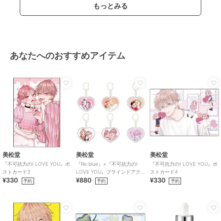
もっとみる
あなたへのおすすめアイテム
美松堂
美松堂
美松堂
『不可抗力のI LOVE YOU』ポ
『Re:blue』×『不可抗力のI
『不可抗力のI LOVE YOU』ポ
ストカード3
LOVE YOU』ブラインドアク
ストカード4
¥330
¥880
¥330
リルキーホルダー（全6種）
予約
予約
予約