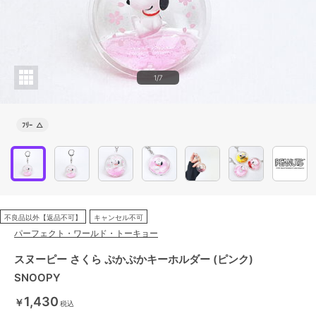
1/7
ﾌﾘｰ
△
不良品以外【返品不可】
キャンセル不可
パーフェクト・ワールド・トーキョー
スヌーピー さくら ぷかぷかキーホルダー (ピンク)
SNOOPY
1,430
￥
税込