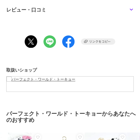
商品カテゴリ
すべてのその他アニメ・ゲーム系
レビュー・口コミ
グッズ
／
その他アニメ・ゲーム
系グッズ
カラー
＊＊
サイズ
ﾌﾘｰ
素材
本体：アクリル、ミネラルオイ
ル、蒸留水、マスコット：ポリレ
ジン、キーホルダー：亜鉛合金、
鉄
取扱いショップ
商品のお取り扱い方法
パーフェクト・ワールド・トーキョーからあなたへ
のおすすめ