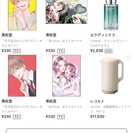
美松堂
美松堂
セラディックス
『不可抗力のI LOVE YOU』ポ
『Re:blue』ポストカード4
Celladix グリシルグリシン
ストカード2
3.0ポアセラム
¥330
¥330
¥2,838
予約
予約
新着
美松堂
美松堂
レコルト
『不可抗力のI LOVE YOU』ポ
『Re:blue』ポストカード3
recolte 自動調理ポットラー
ストカード1
ジ RSY-3
¥330
¥330
¥17,930
予約
予約