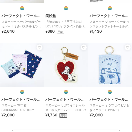
パーフェクト・ワールド・トーキョー
美松堂
パーフェクト・ワールド・トーキョー
スヌーピー ペーパーホルダー
『Re:blue』×『不可抗力のI
スヌーピー ジョー・クール イ
カバー くすみパステル ピンク
LOVE YOU』ブラインド缶バ
ンスタントフォトキーホルダ
¥2,640
¥660
¥1,430
SNOOPY
ッジ（全6種）
ー2 推し活 SNOOPY
予約
パーフェクト・ワールド・トーキョー
パーフェクト・ワールド・トーキョー
パーフェクト・ワールド・トーキョー
スヌーピー 3P巾着
スヌーピー サガライニシャル
スヌーピー オラフ カラビナ付
SAKURASAKU SNOOPY
キーホルダー ハート SNOOPY
きミニポーチ (ブルー)
¥2,090
¥1,760
¥2,090
SNOOPY
新着