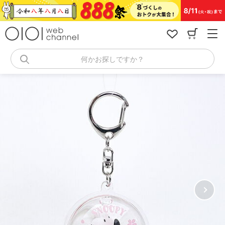
コ
ン
テ
ン
ツ
へ
何かお探しですか？
ス
キ
ッ
プ