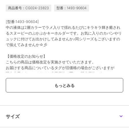
商品番号：CG024-23823
型番：1493-90604
[型番:1493-90604]
中の液体は2層カラーでラメ入りで揺れるたびにキラキラ輝き癒され
るスヌーピーのぷかぷかキーホルダーです。お気に入りのカバンやリ
ュックに付けてお出かけしてみませんか♪同シリーズもございますの
で揃えてみませんか☆彡
【価格改定のお知らせ】
こちらの商品は価格改定を実施させていただきます。
お届けする商品についているタグが旧価格の場合がございますが
現在表示されているサイト表示価格が正しい販売価格です｡
予めご了承いただきますよう､お願い申し上げます｡
この商品は、不良品のみ返品を承ります
ブランド
パーフェクト・ワールド・トーキ
ョー
サイズ
ショップ
パーフェクト・ワールド・トーキ
ョー