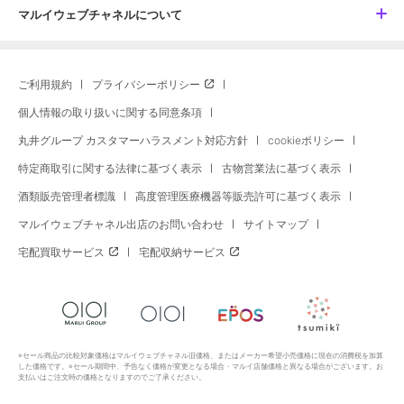
マルイウェブチャネルについて
ご利用規約
プライバシーポリシー
個人情報の取り扱いに関する同意条項
丸井グループ カスタマーハラスメント対応方針
cookieポリシー
特定商取引に関する法律に基づく表示
古物営業法に基づく表示
酒類販売管理者標識
高度管理医療機器等販売許可に基づく表示
マルイウェブチャネル出店のお問い合わせ
サイトマップ
宅配買取サービス
宅配収納サービス
※セール商品の比較対象価格はマルイウェブチャネル旧価格、またはメーカー希望小売価格に現在の消費税を加算
した価格です。※セール期間中、予告なく価格が変更となる場合・マルイ店舗価格と異なる場合がございます。お
支払いはご注文時の価格となりますのでご了承ください。