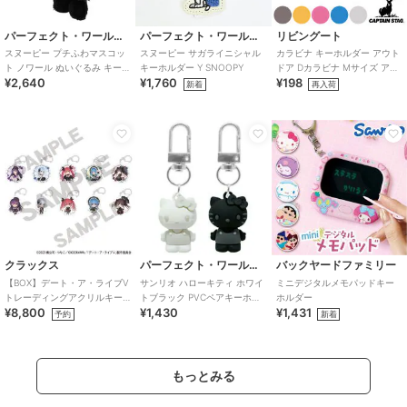
パーフェクト・ワールド・トーキョー
パーフェクト・ワールド・トーキョー
リビングート
スヌーピー プチふわマスコッ
スヌーピー サガライニシャル
カラビナ キーホルダー アウト
ト ノワール ぬいぐるみ キーホ
キーホルダー Y SNOOPY
ドア Dカラビナ Mサイズ アル
¥2,640
¥1,760
¥198
ルダー ブラック SNOOPY
ミアクセサリー
新着
再入荷
クラックス
パーフェクト・ワールド・トーキョー
バックヤードファミリー
【BOX】デート・ア・ライブV
サンリオ ハローキティ ホワイ
ミニデジタルメモパッドキー
トレーディングアクリルキー
トブラック PVCペアキーホル
ホルダー
¥8,800
¥1,430
¥1,431
ホルダー ゴシックドール
ダー Sanrio
予約
新着
もっとみる