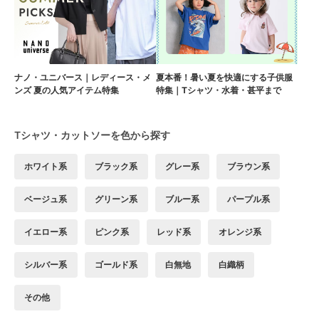
ナノ・ユニバース｜レディース・メ
夏本番！暑い夏を快適にする子供服
ンズ 夏の人気アイテム特集
特集｜Tシャツ・水着・甚平まで
Tシャツ・カットソーを色から探す
ホワイト系
ブラック系
グレー系
ブラウン系
ベージュ系
グリーン系
ブルー系
パープル系
イエロー系
ピンク系
レッド系
オレンジ系
シルバー系
ゴールド系
白無地
白織柄
その他