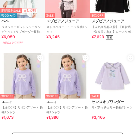
期間限定SALE
まとめ割
¥500ｸｰﾎﾟﾝ
SALE
30%OFF
ベベ
メゾピアノジュニア
メゾピアノジュニア
ラメジョーゼットシャーリン
ストロベリーモチーフ長袖Tシ
【人気商品再入荷】【直営店
グキャミ+リブボーダー長袖T
ャツ
で取り扱い無し】レースリボ
¥6,050
¥3,245
¥7,623
シャツセット(90~160cm)
ンアップリケ長袖Tシャツ
新着
2点以上で10%OFF
30%OFF
30%OFF
SALE
エニィ
エニィ
センスオブワンダー
【綿100%】リボンアソート 長
【綿100%】リボンアソート 長
リバティチェリー長袖Tシャツ
袖Tシャツ
袖Tシャツ
¥1,673
¥1,386
¥3,465