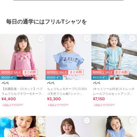
毎日の通学にはフリルTシャツを
期間限定SALE
期間限定SALE
期間限定SALE
まとめ割
まとめ割
まとめ割
¥500ｸｰﾎﾟﾝ
¥500ｸｰﾎﾟﾝ
¥500ｸｰﾎﾟﾝ
ベベ
ベベ
ベベ
【抗菌防臭・UVカット】ペプ
ちょうちょモチーフFLEURロ
(キャミソール付き)ストレッチ
ラムフリルフラワーモチーフ
ゴ天竺フリル袖Tシャツ
レースフリルセットアップ
¥4,400
¥3,300
¥7,150
天竺長袖Tシャツ(90~130cm)
(90~160cm)
(90~140cm)
2点以上で10%OFF
2点以上で10%OFF
2点以上で10%OFF