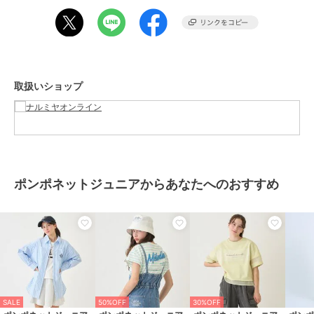
商品カテゴリ
トップス
／
Tシャツ・カットソ
ー
性別タイプ
ガールズ
トップス
／
Tシャツ・カットソ
ー
取扱いショップ
カラー
黒、ライト ブルー、オフ ホワイ
ト
サイズ
5サイズ展開
素材
綿72%
ポリエステル28%
ポンポネットジュニアからあなたへのおすすめ
商品のお取り扱い方法
お手入れ
洗濯方法は商品タグをご確認くだ
さい
原産国
中国
SALE
50%OFF
30%OFF