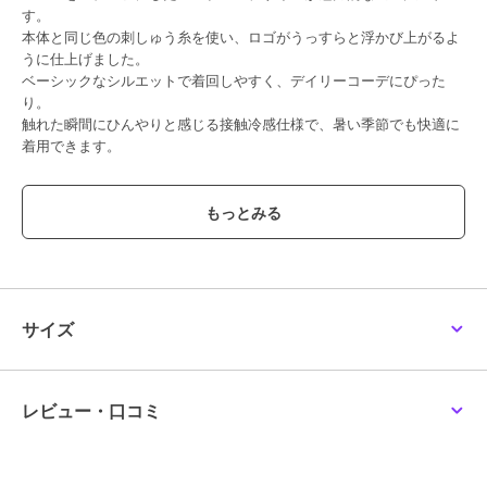
す。
本体と同じ色の刺しゅう糸を使い、ロゴがうっすらと浮かび上がるよ
うに仕上げました。
ベーシックなシルエットで着回しやすく、デイリーコーデにぴった
り。
触れた瞬間にひんやりと感じる接触冷感仕様で、暑い季節でも快適に
着用できます。
【透け感】やや透ける
【生地の厚さ】普通
【伸縮性】あり
【裏地】なし
【ポケット】なし
オフ ホワイト：モデル身長：157cm 着用サイズ：L(160cm)
サイズ
ライト ブルー：モデル身長：157cm 着用サイズ：L(160cm)
黒：モデル身長：157cm 着用サイズ：L(160cm)
レビュー・口コミ
ブランド
ポンポネットジュニア
ショップ
ナルミヤオンライン