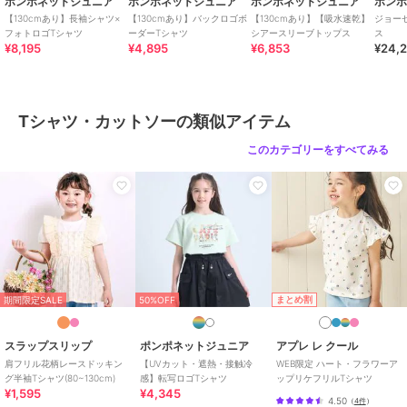
ポンポネットジュニア
ポンポネットジュニア
ポンポネットジュニア
ポン
【130cmあり】長袖シャツ×
【130cmあり】バックロゴボ
【130cmあり】【吸水速乾】
ジョー
フォトロゴTシャツ
ーダーTシャツ
シアースリーブトップス
ス
¥8,195
¥4,895
¥6,853
¥24,
Tシャツ・カットソーの類似アイテム
このカテゴリーをすべてみる
まとめ割
期間限定SALE
50%OFF
スラップスリップ
ポンポネットジュニア
アプレ レ クール
肩フリル花柄レースドッキン
【UVカット・遮熱・接触冷
WEB限定 ハート・フラワーア
グ半袖Tシャツ(80~130cm)
感】転写ロゴTシャツ
ップリケフリルTシャツ
¥1,595
¥4,345
4.50
（
4件
）