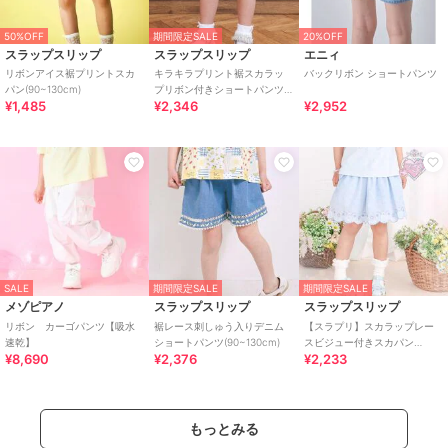
50%OFF
期間限定SALE
20%OFF
スラップスリップ
スラップスリップ
エニィ
リボンアイス裾プリントスカ
キラキラプリント裾スカラッ
バックリボン ショートパンツ
パン(90~130cm)
プリボン付きショートパンツ
¥1,485
¥2,346
¥2,952
(90~130cm)
SALE
期間限定SALE
期間限定SALE
メゾピアノ
スラップスリップ
スラップスリップ
リボン カーゴパンツ【吸水
裾レース刺しゅう入りデニム
【スラプリ】スカラップレー
速乾】
ショートパンツ(90~130cm)
スビジュー付きスカパン
¥8,690
¥2,376
¥2,233
(90~130cm)
もっとみる