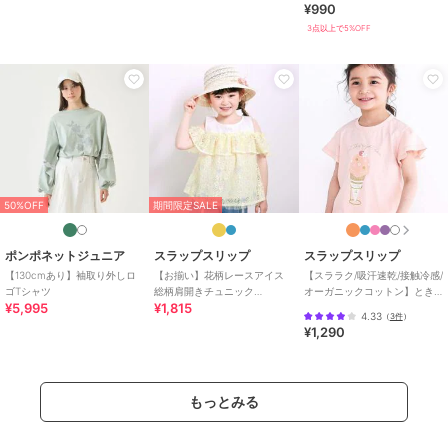
¥990
3点以上で5%OFF
50%OFF
期間限定SALE
ポンポネットジュニア
スラップスリップ
スラップスリップ
【130cmあり】袖取り外しロ
【お揃い】花柄レースアイス
【スララク/吸汗速乾/接触冷感/
ゴTシャツ
総柄肩開きチュニック
オーガニックコットン】とき
¥5,995
¥1,815
(90~130cm)
めき女の子半袖Tシャツ
4.33
（
3件
）
(80~130cm)
¥1,290
もっとみる