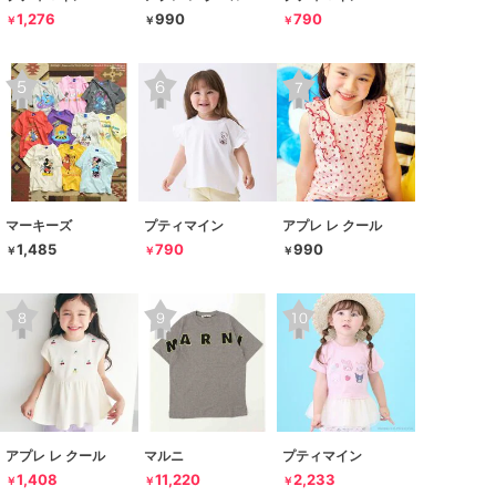
1,276
990
790
￥
￥
￥
マーキーズ
プティマイン
アプレ レ クール
1,485
790
990
￥
￥
￥
アプレ レ クール
マルニ
プティマイン
1,408
11,220
2,233
￥
￥
￥