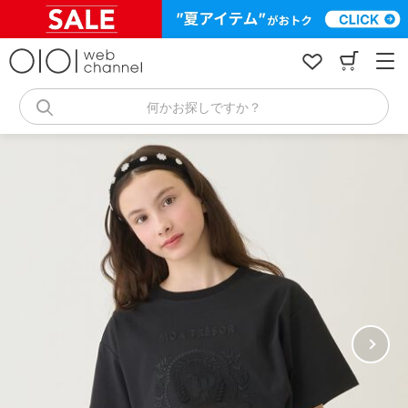
コ
ン
テ
ン
ツ
へ
何かお探しですか？
ス
キ
ッ
プ