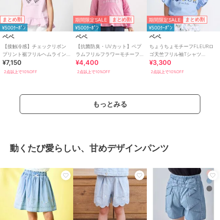
期間限定SALE
期間限定SALE
まとめ割
まとめ割
まとめ割
¥500ｸｰﾎﾟﾝ
¥500ｸｰﾎﾟﾝ
¥500ｸｰﾎﾟﾝ
ベベ
ベベ
ベベ
【接触冷感】チェックリボン
【抗菌防臭・UVカット】ペプ
ちょうちょモチーフFLEURロ
プリント裾フリルヘムラインT
ラムフリルフラワーモチーフ
ゴ天竺フリル袖Tシャツ
¥7,150
¥4,400
¥3,300
シャツ(90~150cm)
天竺長袖Tシャツ(90~130cm)
(90~160cm)
2点以上で10%OFF
2点以上で10%OFF
2点以上で10%OFF
もっとみる
動くたび愛らしい、甘めデザインパンツ