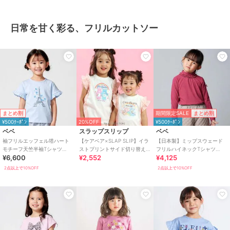
日常を甘く彩る、フリルカットソー
期間限定SALE
まとめ割
まとめ割
¥500ｸｰﾎﾟﾝ
20%OFF
¥500ｸｰﾎﾟﾝ
ベベ
スラップスリップ
ベベ
袖フリルエッフェル塔ハート
【ケアベア×SLAP SLIP】イラ
【日本製】ミップスウェード
モチーフ天竺半袖Tシャツ
ストプリントサイド切り替え
フリルハイネックTシャツ
¥6,600
¥2,552
¥4,125
(80~150cm)
袖フリルTシャツ(80~130cm)
(80~150cm)
2点以上で10%OFF
2点以上で10%OFF