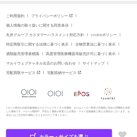
ご利用規約
プライバシーポリシー
個人情報の取り扱いに関する同意条項
丸井グループ カスタマーハラスメント対応方針
cookieポリシー
特定商取引に関する法律に基づく表示
古物営業法に基づく表示
酒類販売管理者標識
高度管理医療機器等販売許可に基づく表示
マルイウェブチャネル出店のお問い合わせ
サイトマップ
宅配買取サービス
宅配収納サービス
※セール商品の比較対象価格はマルイウェブチャネル旧価格、またはメーカー希望小売価格に現在の消費税を加算
した価格です。※セール期間中、予告なく価格が変更となる場合・マルイ店舗価格と異なる場合がございます。お
支払いはご注文時の価格となりますのでご了承ください。
カラー・サイズを選ぶ
Copyright All Rights Reserved. MARUI Co., Ltd