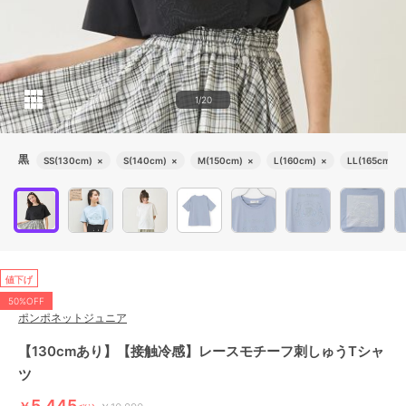
1/20
黒
SS(130cm)
×
S(140cm)
×
M(150cm)
×
L(160cm)
×
LL(165cm)
×
値下げ
50%OFF
ポンポネットジュニア
【130cmあり】【接触冷感】レースモチーフ刺しゅうTシャ
ツ
5,445