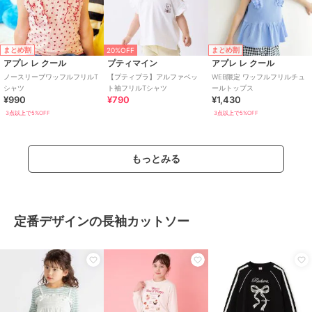
まとめ割
まとめ割
20%OFF
アプレ レ クール
プティマイン
アプレ レ クール
ノースリーブワッフルフリルT
【プティプラ】アルファベッ
WEB限定 ワッフルフリルチュ
シャツ
ト袖フリルTシャツ
ールトップス
¥990
¥790
¥1,430
3点以上で5%OFF
3点以上で5%OFF
もっとみる
定番デザインの長袖カットソー