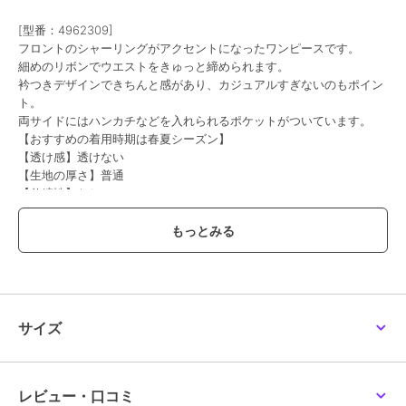
[型番：4962309]
フロントのシャーリングがアクセントになったワンピースです。
細めのリボンでウエストをきゅっと締められます。
衿つきデザインできちんと感があり、カジュアルすぎないのもポイン
ト。
両サイドにはハンカチなどを入れられるポケットがついています。
【おすすめの着用時期は春夏シーズン】
【透け感】透けない
【生地の厚さ】普通
【伸縮性】なし
【裏地】なし
【ポケット】あり
白：モデル身長：157cm 着用サイズ：L(160cm）
サイズ
ブランド
ポンポネットジュニア
ショップ
ナルミヤオンライン
商品カテゴリ
ワンピースドレス
／
ワンピース
レビュー・口コミ