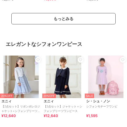
もっとみる
エレガントなシフォンワンピース
20%OFF
20%OFF
SALE
エニィ
エニィ
シ・シュ・ノン
【2点セット】リボンボレロジ
【2点セット】ジャケット＋シ
シフォンモチーフワンピ
ャケット+シフォンプリーツ
フォンプリーツワンピース
¥12,640
¥12,640
¥1,595
ワンピース