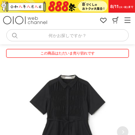
コ
ン
テ
ン
ツ
へ
何かお探しですか？
ス
キ
ッ
この商品はただいま売り切れです
プ