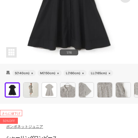
1/16
黒
S(140cm)
×
M(150cm)
×
L(160cm)
×
LL(165cm)
×
さらに値下げ
50%OFF
ポンポネットジュニア
シャーリングワンピース