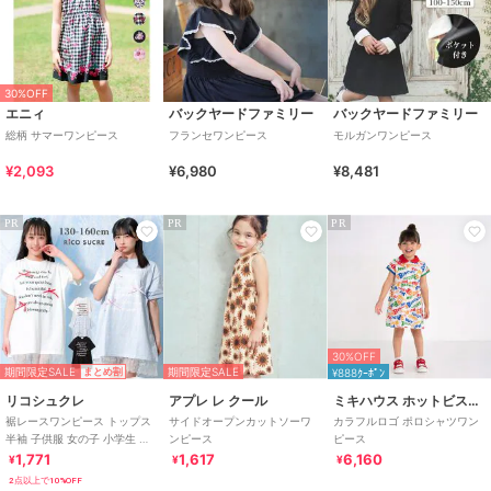
30%OFF
エニィ
バックヤードファミリー
バックヤードファミリー
総柄 サマーワンピース
フランセワンピース
モルガンワンピース
¥2,093
¥6,980
¥8,481
PR
PR
PR
30%OFF
期間限定SALE
期間限定SALE
まとめ割
¥888ｸｰﾎﾟﾝ
リコシュクレ
アプレ レ クール
ミキハウス ホットビスケッツ
裾レースワンピース トップス
サイドオープンカットソーワ
カラフルロゴ ポロシャツワン
半袖 子供服 女の子 小学生 中
ンピース
ピース
学生
1,771
1,617
6,160
¥
¥
¥
2点以上で10%OFF