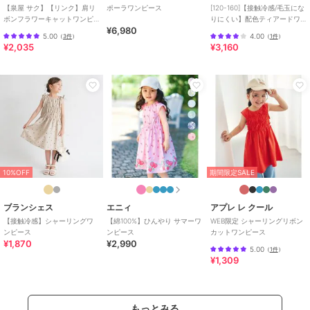
【泉屋 サク】【リンク】肩リ
ポーラワンピース
[120-160]【接触冷感/毛玉にな
ボンフラワーキャットワンピ
りにくい】配色ティアードワ
¥6,980
ース
ンピース
5.00
4.00
（
3件
）
（
1件
）
¥2,035
¥3,160
10%OFF
期間限定SALE
ブランシェス
エニィ
アプレ レ クール
【接触冷感】シャーリングワ
【綿100%】ひんやり サマーワ
WEB限定 シャーリングリボン
ンピース
ンピース
カットワンピース
¥1,870
¥2,990
5.00
（
1件
）
¥1,309
もっとみる