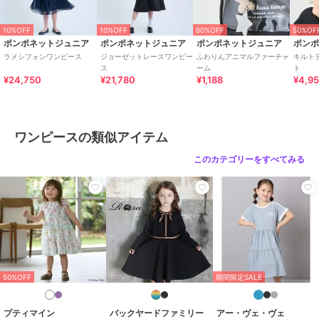
10%OFF
10%OFF
60%OFF
50%OF
ポンポネットジュニア
ポンポネットジュニア
ポンポネットジュニア
ポン
ラメシフォンワンピース
ジョーゼットレースワンピー
ふわりんアニマルファーチャ
キルト
ス
ーム
ト
¥24,750
¥21,780
¥1,188
¥4,9
ワンピースの類似アイテム
このカテゴリーをすべてみる
50%OFF
期間限定SALE
プティマイン
バックヤードファミリー
アー・ヴェ・ヴェ