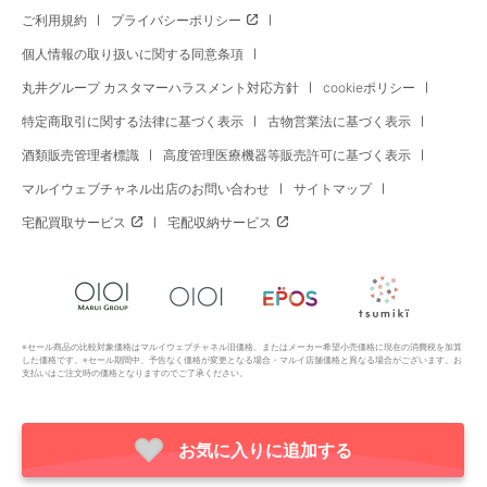
ご利用規約
プライバシーポリシー
個人情報の取り扱いに関する同意条項
丸井グループ カスタマーハラスメント対応方針
cookieポリシー
特定商取引に関する法律に基づく表示
古物営業法に基づく表示
酒類販売管理者標識
高度管理医療機器等販売許可に基づく表示
マルイウェブチャネル出店のお問い合わせ
サイトマップ
宅配買取サービス
宅配収納サービス
※セール商品の比較対象価格はマルイウェブチャネル旧価格、またはメーカー希望小売価格に現在の消費税を加算
した価格です。※セール期間中、予告なく価格が変更となる場合・マルイ店舗価格と異なる場合がございます。お
支払いはご注文時の価格となりますのでご了承ください。
お気に入りに追加する
Copyright All Rights Reserved. MARUI Co., Ltd