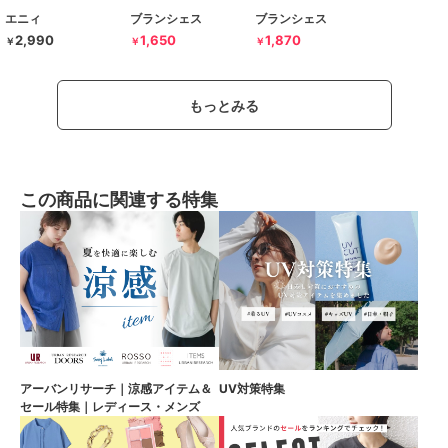
エニィ
ブランシェス
ブランシェス
2,990
1,650
1,870
￥
￥
￥
もっとみる
この商品に関連する特集
アーバンリサーチ｜涼感アイテム＆
UV対策特集
セール特集｜レディース・メンズ