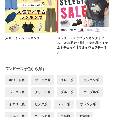
人気アイテムランキング
セレクトショップランキング｜セー
ル・WEB限定・別注・売れ筋アイテ
ムをチェック | マルイウェブチャネ
ル
ワンピースを色から探す
ホワイト系
ブラック系
グレー系
ブラウン系
ベージュ系
グリーン系
ブルー系
パープル系
イエロー系
ピンク系
レッド系
オレンジ系
シルバー系
ゴールド系
白無地
白織柄