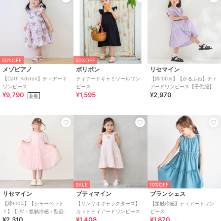
50%OFF
50%OFF
メゾピアノ
ボリボン
リセマイン
【Cath Kidston】ティアード
ティアードキャミソールワン
【綿100％】【かるふわ】ティ
ワンピース
ピース
アードワンピース【子供服】
¥9,790
¥1,595
¥2,970
【キッズ】【女の子】
新着
SALE
10%OFF
リセマイン
プティマイン
ブランシェス
【綿100%】【シャーベット
【サンリオキャラクターズ】
【接触冷感】ティアードワン
Ｔ】【UV・接触冷感・型崩れ
カットティアードワンピース
ピース
¥2,310
¥1,408
¥1,870
しない】ティアードチュール