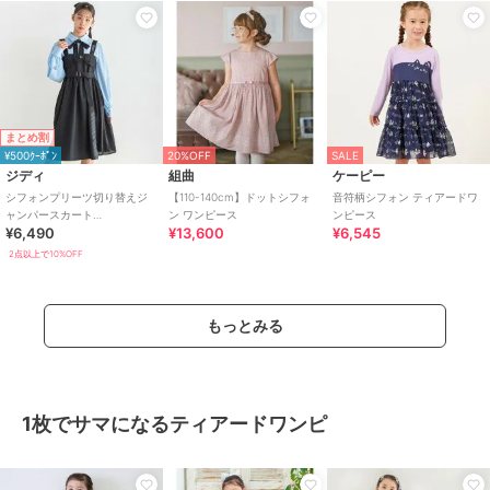
まとめ割
¥500ｸｰﾎﾟﾝ
20%OFF
SALE
ジディ
組曲
ケーピー
シフォンプリーツ切り替えジ
【110-140cm】ドットシフォ
音符柄シフォン ティアードワ
ャンパースカート
ン ワンピース
ンピース
¥6,490
¥13,600
¥6,545
(130~160cm)
2点以上で10%OFF
もっとみる
1枚でサマになるティアードワンピ