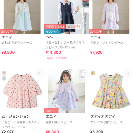
期間限定SALE
まとめ割
20%OFF
¥500ｸｰﾎﾟﾝ
20%OFF
エニィ
ベベ
エニィ
総刺繍 花柄ワンピース
【日本製】シアー花柄切替ワ
花柄プリント ワンピース
ンピース(110~130cm)
¥8,800
¥14,300
¥7,920
2点以上で10%OFF
20%OFF
ムージョンジョン
エニィ
ダディオダディ
いちご・小花柄ギンガムチェ
花柄刺繍ワンピース
ダディコ花柄ワンピース
ック柄ワンピース
¥2,970
¥8,800
¥5,390