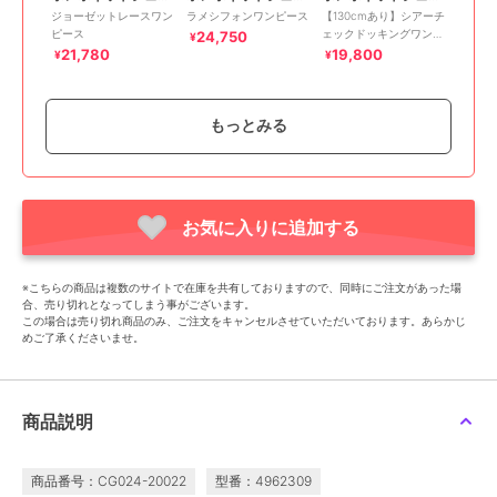
ジョーゼットレースワン
ラメシフォンワンピース
【130cmあり】シアーチ
ピース
ェックドッキングワンピ
24,750
¥
ース
21,780
19,800
¥
¥
もっとみる
お気に入りに追加する
SALE
ポンポネットジュニア
【インナーセット】チェ
※こちらの商品は複数のサイトで在庫を共有しておりますので、同時にご注文があった場
ックキャミワンピース
合、売り切れとなってしまう事がございます。
9,900
¥
この場合は売り切れ商品のみ、ご注文をキャンセルさせていただいております。あらかじ
めご了承くださいませ。
商品説明
商品番号：CG024-20022
型番：4962309