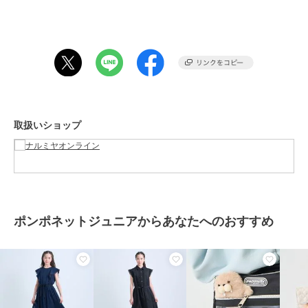
性別タイプ
ガールズ
ワンピースドレス
／
ワンピース
カラー
黒、白
サイズ
4サイズ展開
素材
白＿：ポリエステル47％／
白＿：綿45％／
白＿：レーヨン8％
黒＿本体＿：ポリエステル72％／
取扱いショップ
黒＿本体＿：レーヨン28％
別布＿：綿100％
商品のお取り扱い方法
お手入れ
洗濯方法は商品タグをご確認くだ
さい
ポンポネットジュニアからあなたへのおすすめ
原産国
中国