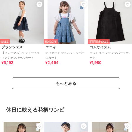
SALE
50%OFF
期間限定SALE
ブランシェス
エニィ
コムサイズム
【フォーマル】シャドーチェ
ティアード デニムジャンパー
ニットコール ジャンパースカ
ックジャンパースカート
スカート
ート
¥5,192
¥2,494
¥1,980
もっとみる
休日に映える花柄ワンピ