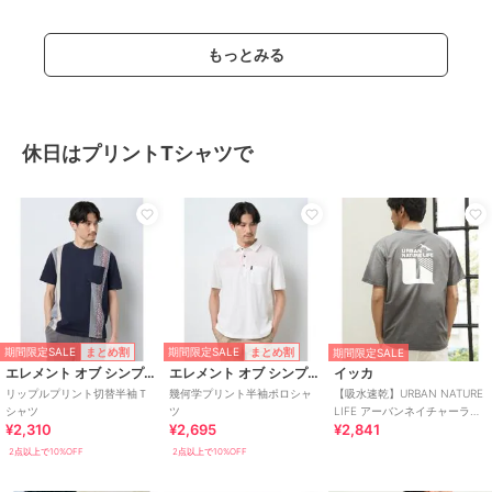
もっとみる
休日はプリントTシャツで
期間限定SALE
期間限定SALE
まとめ割
まとめ割
期間限定SALE
エレメント オブ シンプルライフ
エレメント オブ シンプルライフ
イッカ
リップルプリント切替半袖Ｔ
幾何学プリント半袖ポロシャ
【吸水速乾】URBAN NATURE
シャツ
ツ
LIFE アーバンネイチャーライ
¥2,310
¥2,695
¥2,841
フ ドライスピードプリントTシ
2点以上で10%OFF
2点以上で10%OFF