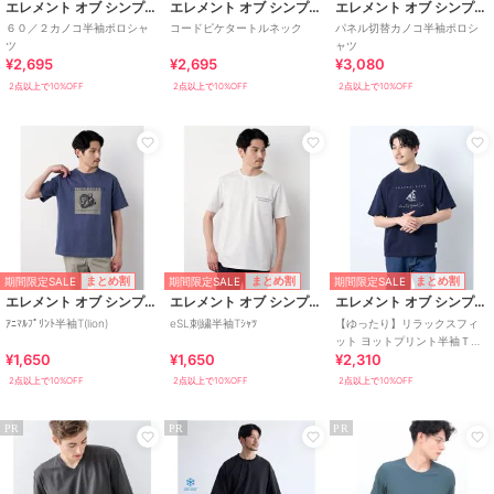
エレメント オブ シンプルライフ
エレメント オブ シンプルライフ
エレメント オブ シンプルライフ
６０／２カノコ半袖ポロシャ
コードピケタートルネック
パネル切替カノコ半袖ポロシ
ツ
ャツ
¥2,695
¥2,695
¥3,080
2点以上で10%OFF
2点以上で10%OFF
2点以上で10%OFF
期間限定SALE
期間限定SALE
期間限定SALE
まとめ割
まとめ割
まとめ割
エレメント オブ シンプルライフ
エレメント オブ シンプルライフ
エレメント オブ シンプルライフ
ｱﾆﾏﾙﾌﾟﾘﾝﾄ半袖T(lion)
eSL刺繍半袖Tｼｬﾂ
【ゆったり】リラックスフィ
ット ヨットプリント半袖Ｔシ
¥1,650
¥1,650
¥2,310
ャツ
2点以上で10%OFF
2点以上で10%OFF
2点以上で10%OFF
PR
PR
PR