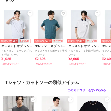
ｱﾆﾏﾙﾌﾟﾘﾝﾄ半袖T(rhino)
地柄リンクス長袖Ｔシャ
サイロ杢地柄ジャカード
ツ
半袖ポロシャツ
1,650
¥
1,650
3,080
¥
¥
2点以上で10%OFF
2点以上で10%OFF
2点以上で10%OFF
期間限定SALE
期間限定SALE
期間限定SALE
期間限定
まとめ割
まとめ割
まとめ割
エレメント オブ シンプルライフ
エレメント オブ シンプルライフ
エレメント オブ シンプルライフ
ＰＥＡＮＵＴＳバックプリン
ＰＥＡＮＵＴＳポケット半袖
ＰＥＡＮＵＴＳ刺繍半袖ポロ
６０／
期間限定SALE
期間限定SALE
期間限定SALE
まとめ割
まとめ割
まとめ割
ト半袖Ｔシャツ
Ｔシャツ
シャツ
ツ
エレメント オブ シンプルライフ
エレメント オブ シンプルライフ
エレメント オブ シンプルライフ
¥1,925
¥2,695
¥2,695
¥2,6
ギンバイカプリント半袖
ロンドンシティプリント
マシュマロハイネック
2点以上で10%OFF
2点以上で10%OFF
2点以上で10%OFF
2点以上で
ポロシャツ/MADE WITH
半袖Ｔシャツ/MADE
2,695
¥
LIBERTY FABRIC
WITH LIBERTY FABRIC
3,465
2,310
¥
¥
2点以上で10%OFF
2点以上で10%OFF
2点以上で10%OFF
Tシャツ・カットソーの類似アイテム
このカテゴリーをすべてみる