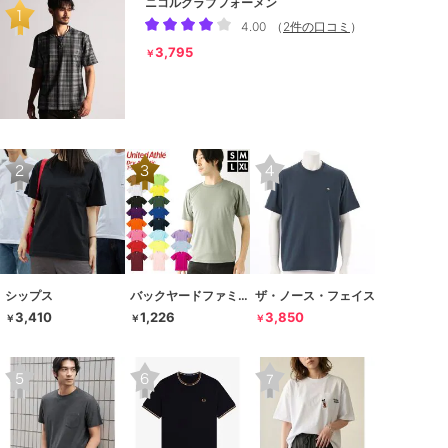
ニコルクラブフォーメン
4.00
（
2件の口コミ
）
3,795
￥
シップス
バックヤードファミリー
ザ・ノース・フェイス
3,410
1,226
3,850
￥
￥
￥