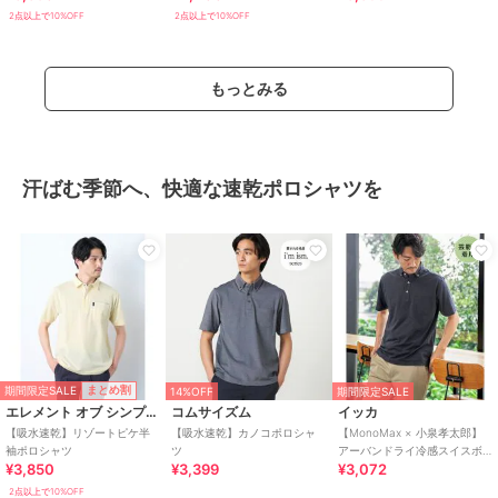
2点以上で10%OFF
2点以上で10%OFF
もっとみる
汗ばむ季節へ、快適な速乾ポロシャツを
期間限定SALE
まとめ割
14%OFF
期間限定SALE
エレメント オブ シンプルライフ
コムサイズム
イッカ
【吸水速乾】リゾートピケ半
【吸水速乾】カノコポロシャ
【MonoMax × 小泉孝太郎】
袖ポロシャツ
ツ
アーバンドライ冷感スイスボ
¥3,850
¥3,399
¥3,072
タンダウンポロシャツ「小泉
孝太郎さん着用
2点以上で10%OFF