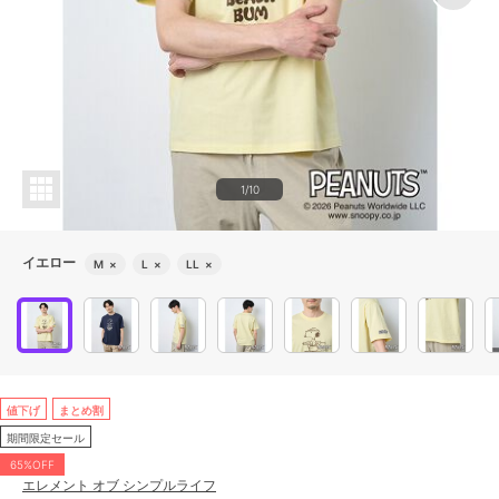
1/10
イエロー
M
×
L
×
LL
×
値下げ
まとめ割
期間限定セール
65%OFF
エレメント オブ シンプルライフ