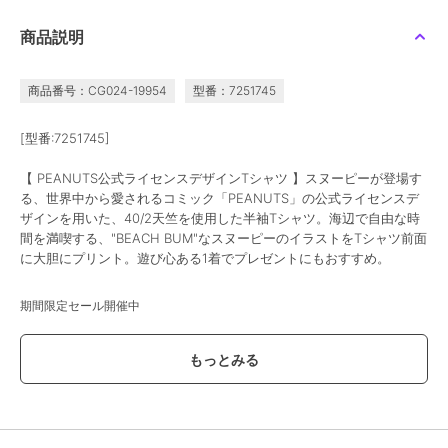
商品説明
商品番号：CG024-19954
型番：7251745
期間限定SALE
期間限定SALE
期間限定SALE
まとめ割
まとめ割
まとめ割
エレメント オブ シンプルライフ
エレメント オブ シンプルライフ
エレメント オブ シンプルライフ
[型番:7251745]
【ゆったり】リラックス
【ゆったり】リラックス
ＰＥＡＮＵＴＳ刺繍半袖
フィット シーサイドプ
フィット プリント半袖
ポロシャツ
【 PEANUTS公式ライセンスデザインTシャツ 】スヌーピーが登場す
リント半袖Ｔシャツ
Ｔシャツ
1,925
1,925
2,695
¥
¥
¥
る、世界中から愛されるコミック「PEANUTS」の公式ライセンスデ
2点以上で10%OFF
2点以上で10%OFF
2点以上で10%OFF
ザインを用いた、40/2天竺を使用した半袖Tシャツ。海辺で自由な時
間を満喫する、"BEACH BUM"なスヌーピーのイラストをTシャツ前面
に大胆にプリント。遊び心ある1着でプレゼントにもおすすめ。
期間限定セール開催中
期間限定SALE
期間限定SALE
期間限定SALE
ブランド
エレメント オブ シンプルライフ
まとめ割
まとめ割
まとめ割
エレメント オブ シンプルライフ
エレメント オブ シンプルライフ
エレメント オブ シンプルライフ
ショップ
エレメント オブ シンプルライフ
６０／２カノコ半袖Ｔシ
ｱﾆﾏﾙﾌﾟﾘﾝﾄ半袖T(lion)
コードピケタートルネッ
ャツ
ク
1,650
商品カテゴリ
トップス
／
Tシャツ・カットソ
¥
1,925
2,695
¥
¥
ー
2点以上で10%OFF