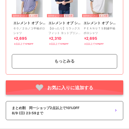
期間限定SALE
期間限定SALE
期間限定SALE
まとめ割
まとめ割
まとめ割
エレメント オブ シンプルライフ
エレメント オブ シンプルライフ
エレメント オブ シンプルライフ
６０／２カノコ半袖ポロ
【ゆったり】リラックス
ＰＥＡＮＵＴＳ刺繍半袖
シャツ
フィット ヨットプリン
ポロシャツ
ト半袖Ｔシャツ
2,695
2,310
2,695
¥
¥
¥
2点以上で10%OFF
2点以上で10%OFF
2点以上で10%OFF
もっとみる
お気に入りに追加する
期間限定SALE
期間限定SALE
期間限定SALE
まとめ割
まとめ割
まとめ割
エレメント オブ シンプルライフ
エレメント オブ シンプルライフ
エレメント オブ シンプルライフ
パネル切替カノコ半袖ポ
ＰＥＡＮＵＴＳポケット
【ゆったり】リラックス
ロシャツ
半袖Ｔシャツ
フィット イラストプリ
まとめ割 同一ショップ2点以上で10%OFF
ント半袖Ｔシャツ
3,080
2,695
1,925
¥
¥
¥
8/9 (日) 23:59まで
2点以上で10%OFF
2点以上で10%OFF
2点以上で10%OFF