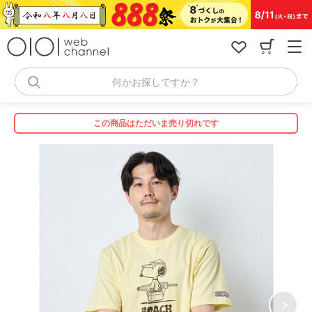
コ
ン
テ
ン
ツ
へ
何かお探しですか？
ス
キ
ッ
この商品はただいま売り切れです
プ