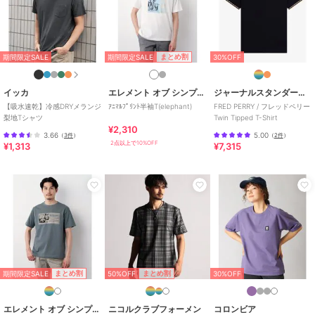
期間限定SALE
期間限定SALE
期間限定SALE
まとめ割
まとめ割
まとめ割
エレメント オブ シンプルライフ
エレメント オブ シンプルライフ
エレメント オブ シンプルライフ
ｱﾆﾏﾙﾌﾟﾘﾝﾄ半袖
ﾌﾞﾛｯｸﾘﾝｸｽ半袖Tｼｬﾂ
アニマルプリント長袖Ｔ
T(elephant)
シャツ（Ｇｉｒａｆｆ
1,650
¥
期間限定SALE
まとめ割
期間限定SALE
30%OFF
ｅ）
2,310
1,925
¥
¥
2点以上で10%OFF
2点以上で10%OFF
2点以上で10%OFF
イッカ
エレメント オブ シンプルライフ
ジャーナルスタンダード レリューム
【吸水速乾】冷感DRYメランジ
ｱﾆﾏﾙﾌﾟﾘﾝﾄ半袖T(elephant)
FRED PERRY / フレッドペリー
梨地Tシャツ
Twin Tipped T-Shirt
¥2,310
3.66
5.00
（
3件
）
（
2件
）
2点以上で10%OFF
¥1,313
¥7,315
期間限定SALE
期間限定SALE
期間限定SALE
まとめ割
まとめ割
まとめ割
エレメント オブ シンプルライフ
エレメント オブ シンプルライフ
エレメント オブ シンプルライフ
ｹｰﾌﾞﾙ半袖Tｼｬﾂ
eSL刺繍半袖Tｼｬﾂ
【吸水速乾】リゾートピ
ケパネル切替半袖Tシャ
1,650
1,650
¥
¥
ツ
3,300
¥
2点以上で10%OFF
2点以上で10%OFF
2点以上で10%OFF
期間限定SALE
50%OFF
まとめ割
まとめ割
30%OFF
エレメント オブ シンプルライフ
ニコルクラブフォーメン
コロンビア