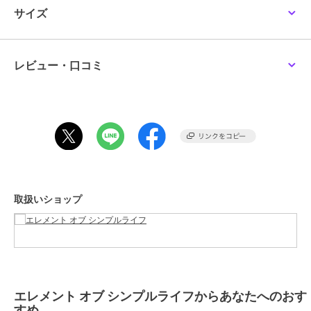
2点以上で10%OFF
2点以上で10%OFF
サイズ
性別タイプ
メンズ
トップス
／
Tシャツ・カットソ
ー
カラー
イエロー、ネイビー
レビュー・口コミ
サイズ
M,L,LL
素材
綿100％
期間限定SALE
期間限定SALE
期間限定SALE
まとめ割
まとめ割
まとめ割
商品のお取り扱い方法
エレメント オブ シンプルライフ
エレメント オブ シンプルライフ
エレメント オブ シンプルライフ
【ゆったり】リラックス
マッププリント半袖Ｔシ
【吸水速乾】リゾートピ
お手入れ
洗濯機洗い可
フィット パームツリー
ャツ/ MADE WITH
ケ半袖Ｔシャツ
プリント半袖Ｔシャツ
LIBERTY FABRIC
原産国
2,695
中国
3,234
2,750
¥
¥
¥
2点以上で10%OFF
2点以上で10%OFF
2点以上で10%OFF
取扱いショップ
期間限定SALE
期間限定SALE
期間限定SALE
まとめ割
まとめ割
まとめ割
エレメント オブ シンプルライフからあなたへのおす
エレメント オブ シンプルライフ
エレメント オブ シンプルライフ
エレメント オブ シンプルライフ
すめ