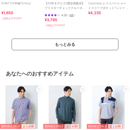
ｱﾆﾏﾙﾌﾟﾘﾝﾄ半袖T(rhino)
【25年モデル EC限定再販売】
Columbia/ レイリバーショー
ブリスターチェッククルーネ
トスリーブポケットTシャツ /
¥1,650
¥4,235
ック半袖プルオーバー
コロンビア
4.00
（
2件
）
2点以上で10%OFF
期間限定SALE
期間限定SALE
期間限定SALE
¥3,795
まとめ割
まとめ割
まとめ割
エレメント オブ シンプルライフ
エレメント オブ シンプルライフ
エレメント オブ シンプルライフ
2点以上で10%OFF
サッカーストライプ半袖
【抗菌防臭】バンブー半
編立衿半袖Tシャツ
ポロシャツ
袖Tシャツ
3,300
¥
4,312
3,850
¥
¥
2点以上で10%OFF
もっとみる
2点以上で10%OFF
2点以上で10%OFF
あなたへのおすすめアイテム
期間限定SALE
期間限定SALE
期間限定SALE
まとめ割
まとめ割
まとめ割