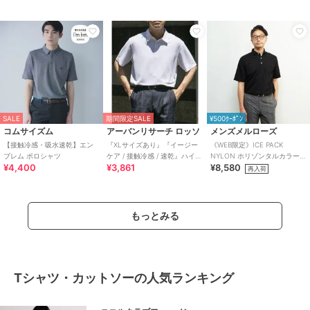
SALE
期間限定SALE
¥500ｸｰﾎﾟﾝ
コムサイズム
アーバンリサーチ ロッソ
メンズメルローズ
【接触冷感・吸水速乾】エン
『XLサイズあり』『イージー
《WEB限定》ICE PACK
ブレム ポロシャツ
ケア / 接触冷感 / 速乾』ハイパ
NYLON ホリゾンタルカラーポ
¥4,400
¥3,861
¥8,580
フォーマンス
ロシャツ | 接触冷感 / 速乾
再入荷
もっとみる
Tシャツ・カットソーの人気ランキング