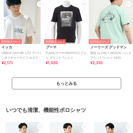
期間限定SALE
期間限定SALE
期間限定SALE
イッカ
プーマ
ノーリーズ グッドマン
URBAN NATURE LIFE アーバ
PUMA/プーマ/GRAPHICS フォ
別注 SLOWLY WAGON バック
ンネイチャーライフ ロゴプリ
ト プリント Tシャツ
プリントTシャツ 26SS
¥2,171
¥1,320
¥2,310
ントポケTシャツ
もっとみる
いつでも清潔、機能性ポロシャツ