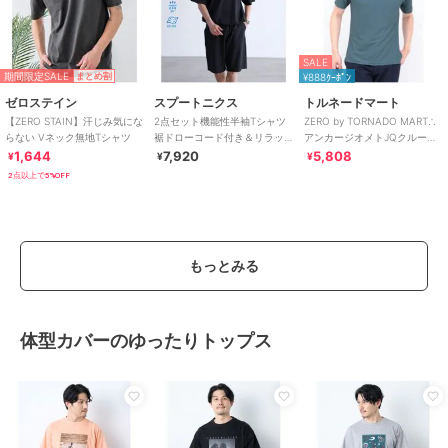
SALE
期間限定SALE
まとめ割
¥888ｸｰﾎﾟﾝ
ゼロステイン
スプートニクス
トルネードマート
【ZERO STAIN】汗じみ気にな
2点セット機能性半袖Tシャツ
ZERO by TORNADO MART∴
らない Vネック無地Tシャツ
裾ドローコード付き＆リラッ
アンカージオメトJQクルーネ
クスショーツセットアップ
ック半袖カットソー
1,644
7,920
5,808
¥
¥
¥
2点以上で5%OFF
もっとみる
体型カバーのゆったりトップス