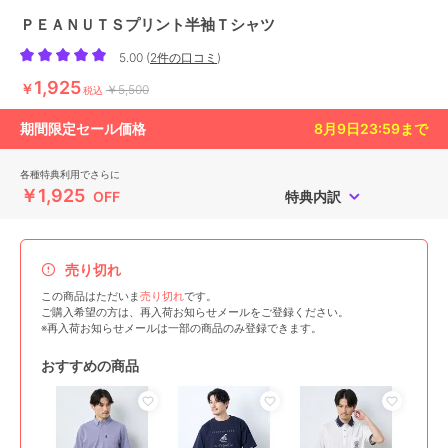
ＰＥＡＮＵＴＳプリント半袖Ｔシャツ
5.00
(
2件の口コミ
)
1,925
￥
￥5,500
税込
期間限定セール価格
8月9日23:59
まで
各種特典利用でさらに
￥1,925
OFF
特典内訳
売り切れ
この商品はただいま
売り切れ
です。
ご購入希望の方は、再入荷お知らせメールをご登録ください。
※再入荷お知らせメールは一部の商品のみ登録できます。
おすすめの商品