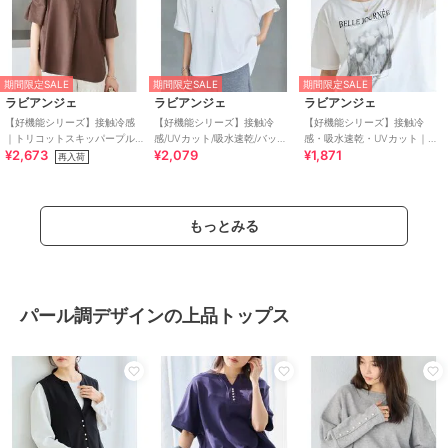
期間限定SALE
期間限定SALE
期間限定SALE
ラビアンジェ
ラビアンジェ
ラビアンジェ
【好機能シリーズ】接触冷感
【好機能シリーズ】接触冷
【好機能シリーズ】接触冷
｜トリコットスキッパープル
感/UVカット/吸水速乾/バック
感・吸水速乾・UVカット｜フ
¥2,673
¥2,079
¥1,871
オーバー｜オフィスカジュア
タックプルオーバー｜キレイ
ォトプリントTシャツ
再入荷
ル/きれいめトップス
見えTシャツ
もっとみる
パール調デザインの上品トップス