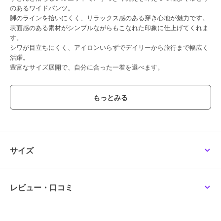
のあるワイドパンツ。
脚のラインを拾いにくく、リラックス感のある穿き心地が魅力です。
表面感のある素材がシンプルながらもこなれた印象に仕上げてくれま
す。
シワが目立ちにくく、アイロンいらずでデイリーから旅行まで幅広く
活躍。
豊富なサイズ展開で、自分に合った一着を選べます。
■素材
凹凸感のある楊柳素材を使用。
肌離れが良く、暑い季節でもさらっと快適な穿き心地です。
柔らかくストレッチ性もあり、長時間の着用でもストレスフリー。
■コーディネート
表面感のある素材なので、シンプルなTシャツと合わせるだけでサマ
サイズ
になる一枚。
オーバーサイズトップスやチュニックと合わせて、体型カバーも叶い
ます。
ワンピースとのレイヤードスタイルにもおすすめで、こなれた着こな
レビュー・口コミ
しに。
足元はフラットサンダルでラフに、ヒールを合わせればきれいめな印
象にも◎