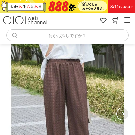
コ
ン
テ
ン
ツ
へ
何かお探しですか？
ス
キ
ッ
プ