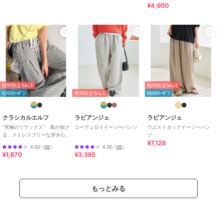
ットアップ対応
パンツ
／
その他パンツ
¥4,950
カラー
62ﾌﾞﾗｳﾝ、03ﾌﾞﾗｯｸ、21ﾋﾟﾝｸ
サイズ
M,LL,3L,4L,5L
素材
表地ポリエステル 99%
ポリウレタン 1%
裏地ポリエステル100%
商品のお取り扱い方法
期間限定SALE
期間限定SALE
お手入れ
手洗い可
¥200ｸｰﾎﾟﾝ
期間限定SALE
¥888ｸｰﾎﾟﾝ
特徴
パンツ
クラシカルエルフ
ラビアンジェ
ラビアンジェ
カットソー素材
/
ポリエステル素
材
/
無地
/
その他柄
/
洗える
/
”究極のリラックス” 風が抜け
コーデュロイイージーパンツ
ウエストタックイージーパン
る、ストレスフリーな穿き心
ツ
ストレッチ
/
ルーズストレート
/
¥7,128
地。サッカー素材タックワイ
ワイド・バギー
/
ストレートパン
4.00
4.00
（
1件
）
（
1件
）
ドカーブパンツ
¥1,870
¥3,395
ツ
/
ミッドライズ
/
ハイライズ
その他パンツ
カットソー素材
/
ポリエステル素
もっとみる
材
/
無地
/
その他柄
/
洗える
/
ストレッチ
/
ルーズストレート
/
ワイド・バギー
/
ストレートパン