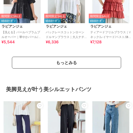
期間限定SALE
期間限定SALE
期間限定SALE
¥888ｸｰﾎﾟﾝ
¥888ｸｰﾎﾟﾝ
¥888ｸｰﾎﾟﾝ
ラビアンジェ
ラビアンジェ
ラビアンジェ
【洗える】パールペプラムプ
バックレースコットンローン
ティアードフリルブラウス｜V
ルオーバー｜華やかパール/大
ドルマンブラウス｜大人ナチ
ネック/レイヤード/ベスト/体型
¥5,544
¥6,336
¥7,128
人フェミニン/異素材ドッキン
ュラル/後ろ姿映え/ドルマンス
カバー
グ/体型カバー
リーブ/体型カバー
もっとみる
美脚見えが叶う美シルエットパンツ