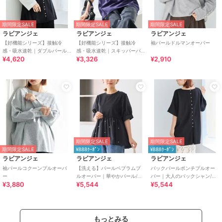
期間限定SALE
期間限定SALE
期間限定SALE
ラビアンジェ
ラビアンジェ
ラビアンジェ
【好機能シリーズ】接触冷
【好機能シリーズ】接触冷
袖パールドルマンオーバー
感・吸水速乾｜ダブルパール
感・吸水速乾｜スキッパーパ
¥4,620
¥3,326
¥2,910
釦タックベスト
ールプルオーバー
期間限定SALE
期間限定SALE
期間限定SALE
¥888ｸｰﾎﾟﾝ
¥888ｸｰﾎﾟﾝ
ラビアンジェ
ラビアンジェ
ラビアンジェ
袖パールコクーンプルオーバ
【洗える】パールペプラムプ
バックパールポンチプルオー
ー
ルオーバー｜華やかパール/大
バー｜大人のバックシャン/ラ
¥3,880
¥5,544
¥5,544
人フェミニン/異素材ドッキン
ウンドヘム/上品見え/楽ちんキ
グ/体型カバー
レイ
もっとみる