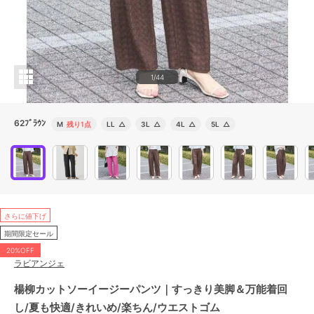
1/44
62ﾌﾞﾗｳﾝ
M
残り1点
LL
△
3L
△
4L
△
5L
△
さらに値下げ
期間限定セール
20%OFF
ラビアンジェ
楊柳カットソーイージーパンツ｜すっきり美脚＆万能着回
し/夏も快適/きれいめ/楽ちん/ウエストゴム