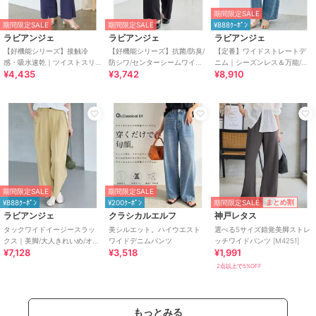
期間限定SALE
期間限定SALE
期間限定SALE
¥888ｸｰﾎﾟﾝ
ラビアンジェ
ラビアンジェ
ラビアンジェ
【好機能シリーズ】接触冷
【好機能シリーズ】抗菌/防臭/
【定番】ワイドストレートデ
感・吸水速乾｜ツイストスリ
防シワ/センターシームワイド
ニム｜シーズンレス＆万能/美
¥4,435
¥3,742
¥8,910
ット美脚パンツ
パンツ｜美脚×高機能/セット
脚/脚長/ハイウエスト/ワイドデ
アップ対応
ニム
期間限定SALE
期間限定SALE
期間限定SALE
まとめ割
¥888ｸｰﾎﾟﾝ
¥200ｸｰﾎﾟﾝ
ラビアンジェ
クラシカルエルフ
神戸レタス
タックワイドイージースラッ
美シルエット。ハイウエスト
選べる5サイズ錯覚美脚ストレ
クス｜美脚/大人きれいめ/オフ
ワイドデニムパンツ
ッチワイドパンツ [M4251]
¥7,128
¥3,518
¥1,991
ィスカジュアル/センタープレ
スで脚長効果 ♪
2点以上で5%OFF
もっとみる