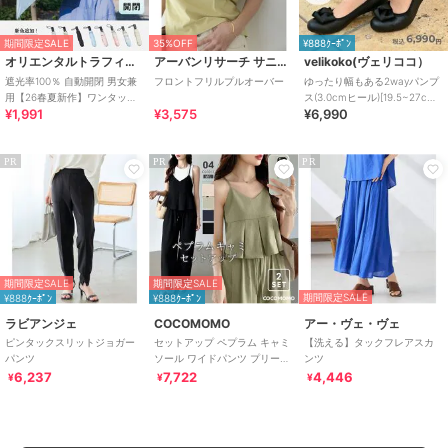
期間限定SALE
35%OFF
¥888ｸｰﾎﾟﾝ
オリエンタルトラフィック
アーバンリサーチ サニーレーベル
velikoko(ヴェリココ）
遮光率100％ 自動開閉 男女兼
フロントフリルプルオーバー
ゆったり幅もある2wayパンプ
用【26春夏新作】ワンタッチ
ス(3.0cmヒール)[19.5~27cm]
¥1,991
¥3,575
¥6,990
晴雨兼用 折りたたみ傘 /G-
ラクチンきれいシューズ
0601
PR
PR
PR
期間限定SALE
期間限定SALE
期間限定SALE
¥888ｸｰﾎﾟﾝ
¥888ｸｰﾎﾟﾝ
ラビアンジェ
COCOMOMO
アー・ヴェ・ヴェ
ピンタックスリットジョガー
セットアップ ペプラム キャミ
【洗える】タックフレアスカ
パンツ
ソール ワイドパンツ プリーツ
ンツ
トップス ビスチェ パンツ レデ
6,237
7,722
4,446
¥
¥
¥
ィース