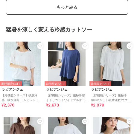
もっとみる
猛暑を涼しく変える冷感カットソー
期間限定SALE
期間限定SALE
期間限定SALE
ラビアンジェ
ラビアンジェ
ラビアンジェ
【好機能シリーズ】接触冷
【好機能シリーズ】接触冷感
【好機能シリーズ】接触冷
感・吸水速乾・UVカット｜切
｜トリコットワイドプルオー
感/UVカット/吸水速乾/ウエス
¥2,376
¥2,673
¥2,079
替ワイドドルマンプルオーバ
バー｜盛夏も涼しく上品に/洗
トタックプルオーバー｜美シ
ー
練シルエット♪
ルエット