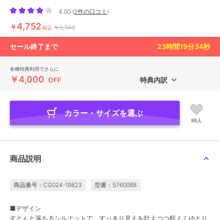
4.00
(
2件の口コミ
)
4,752
￥
￥5,940
税込
セール終了まで
23
時間
19
分
32
秒
各種特典利用でさらに
￥4,000
OFF
特典内訳
カラー・サイズを選ぶ
86人
商品説明
商品番号：CG024-19823
型番：5760088
■デザイン
すとんと落ちるシルエットで、すっきり見えを叶えつつ程よくゆとり