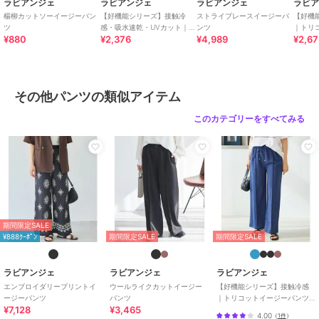
ラビアンジェ
ラビアンジェ
ラビアンジェ
ラビ
楊柳カットソーイージーパン
【好機能シリーズ】接触冷
ストライプレースイージーパ
【好機
ツ
感・吸水速乾・UVカット｜フ
ンツ
｜トリ
¥880
¥2,376
¥4,989
¥2,6
レアスリーブタックプルオー
オーバ
■商品注意事項■
バー｜華奢見え
ル/き
※洗濯による他の衣類への色移り、着用時の水、汗、摩擦による色移
りにご注意ください。
※商品画像は、光の当たり具合やパソコンなどの閲覧環境により、実
その他パンツの類似アイテム
際の色味と異なって見える場合がございます。予めご了承ください。
※末永く愛用頂く為に、アテンションタグ・洗濯ネームを必ずご確認
このカテゴリーをすべてみる
の上、着用又はお取り扱い下さい。
※生産時期により色味が多少異なる場合がございます。
※旧品番と新規品番でサイズが異なります。予めご了承ください。
[型番:5760088]
期間限定セール開催中
期間限定SALE
¥888ｸｰﾎﾟﾝ
期間限定SALE
期間限定SALE
ブランド
ラビアンジェ
ショップ
ラビアンジェ
ラビアンジェ
ラビアンジェ
ラビアンジェ
商品カテゴリ
パンツ
／
その他パンツ
エンブロイダリープリントイ
ウールライクカットイージー
【好機能シリーズ】接触冷感
ージーパンツ
パンツ
｜トリコットイージーパンツ
性別タイプ
レディース
¥7,128
¥3,465
｜楽なのに美脚/ストレッチ/セ
4.00
（
1件
）