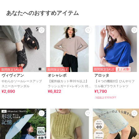
ツ
/
ミッドライズ
/
ハイライズ
あなたへのおすすめアイテム
原産国
中国
期間限定SALE
まとめ割
期間限定SALE
期間限定SALE
ヴィヴィアン
オシャレボ
アロッタ
やわらかソールレースアップ
【紫外線カット率99％以上】
【４つの機能付】ひんやりフ
スニーカーサンダル
ラッシュガード×レギンス 付
リル袖ブラウスＴシャツ
¥2,690
¥6,822
¥1,790
き タンキニ
3点以上で10%OFF