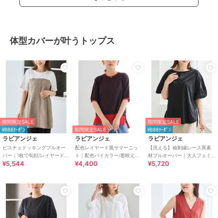
体型カバーが叶うトップス
期間限定SALE
期間限定SALE
¥888ｸｰﾎﾟﾝ
期間限定SALE
¥888ｸｰﾎﾟﾝ
ラビアンジェ
ラビアンジェ
ラビアンジェ
ビスチェドッキングプルオー
配色レイヤード風サマーニッ
【洗える】袖刺繍レース異素
バー｜1枚で旬顔/レイヤード
ト｜配色バイカラー/着映えト
材プルオーバー｜大人フェミ
¥5,544
¥4,400
¥5,720
風/着映えデザイン/異素材切替/
ップス/サラサラ快適/体型カバ
ニン/きれいめ/ボリューム袖/体
体型カバー
ー
型カバー