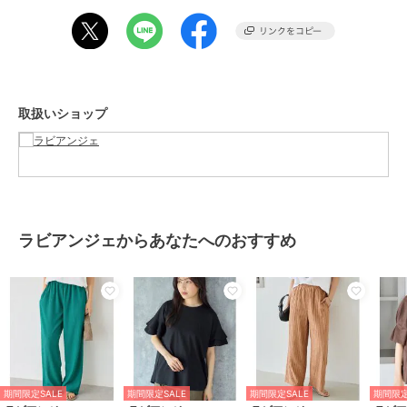
・ウエストゴム仕様
・サイドポケット付き
・お手入れ方法：手洗い可
・マルチサイズ展開/大きいサイズ対応（M/LL/3L/4L/5L）
取扱いショップ
---------------------------------------
透け感：なし
裏地：あり
伸縮性：あり
生地の厚さ：普通
---------------------------------------
ラビアンジェからあなたへのおすすめ
【お買いものをよりお楽しみいただく為に♪】
▼商品のお気に入り登録(ハートマークをクリック)
お気に入りアイテムの完売カラーの再入荷通知や、ラスト１点の通
知、セールの通知も受け取ることができます。
▼ブランドのお気に入り登録
新商品や再入荷など、クーポン配布などのお得な情報を受け取ること
期間限定SALE
期間限定SALE
期間限定SALE
期間限定
ができます。