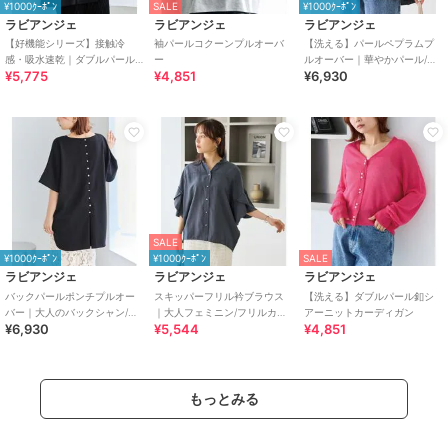
¥1000ｸｰﾎﾟﾝ
SALE
¥1000ｸｰﾎﾟﾝ
ラビアンジェ
ラビアンジェ
ラビアンジェ
【好機能シリーズ】接触冷
袖パールコクーンプルオーバ
【洗える】パールペプラムプ
感・吸水速乾｜ダブルパール
ー
ルオーバー｜華やかパール/大
¥5,775
¥4,851
¥6,930
釦タックベスト
人フェミニン/異素材ドッキン
グ/体型カバー
SALE
¥1000ｸｰﾎﾟﾝ
¥1000ｸｰﾎﾟﾝ
SALE
ラビアンジェ
ラビアンジェ
ラビアンジェ
バックパールポンチプルオー
スキッパーフリル衿ブラウス
【洗える】ダブルパール釦シ
バー｜大人のバックシャン/ラ
｜大人フェミニン/フリルカラ
アーニットカーディガン
¥6,930
¥5,544
¥4,851
ウンドヘム/上品見え/楽ちんキ
ー/パール釦/フレアスリーブ/V
レイ
ネック
もっとみる