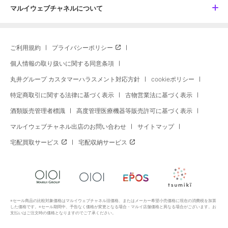
マルイウェブチャネルについて
ご利用規約
プライバシーポリシー
個人情報の取り扱いに関する同意条項
丸井グループ カスタマーハラスメント対応方針
cookieポリシー
特定商取引に関する法律に基づく表示
古物営業法に基づく表示
酒類販売管理者標識
高度管理医療機器等販売許可に基づく表示
マルイウェブチャネル出店のお問い合わせ
サイトマップ
宅配買取サービス
宅配収納サービス
※セール商品の比較対象価格はマルイウェブチャネル旧価格、またはメーカー希望小売価格に現在の消費税を加算
した価格です。※セール期間中、予告なく価格が変更となる場合・マルイ店舗価格と異なる場合がございます。お
支払いはご注文時の価格となりますのでご了承ください。