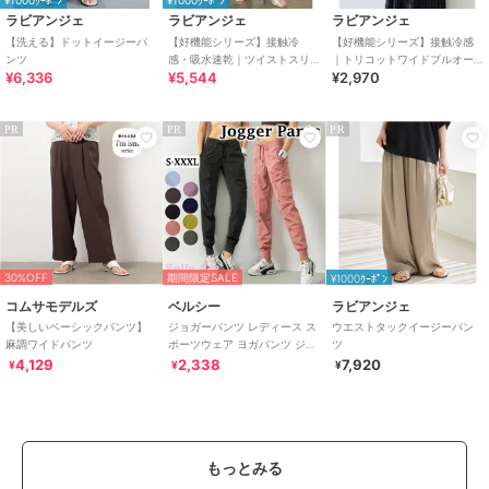
¥1000ｸｰﾎﾟﾝ
¥1000ｸｰﾎﾟﾝ
ラビアンジェ
ラビアンジェ
ラビアンジェ
【洗える】ドットイージーパ
【好機能シリーズ】接触冷
【好機能シリーズ】接触冷感
ンツ
感・吸水速乾｜ツイストスリ
｜トリコットワイドプルオー
¥6,336
¥5,544
¥2,970
ット美脚パンツ
バー｜盛夏も涼しく上品に/洗
練シルエット♪
PR
PR
PR
30%OFF
期間限定SALE
¥1000ｸｰﾎﾟﾝ
コムサモデルズ
ベルシー
ラビアンジェ
【美しいベーシックパンツ】
ジョガーパンツ レディース ス
ウエストタックイージーパン
麻調ワイドパンツ
ポーツウェア ヨガパンツ ジム
ツ
ウェア ナイロンパンツ 大きい
4,129
2,338
7,920
¥
¥
¥
サイズ
もっとみる