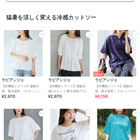
猛暑を涼しく変える冷感カットソー
SALE
ラビアンジェ
ラビアンジェ
ラビアンジェ
【好機能シリーズ】接触冷
【好機能シリーズ】接触冷
【好機能シリーズ】接触冷
感・吸水速乾・UVカット｜切
感/UVカット/吸水速乾/ウエス
感・吸水速乾｜スキッパーパ
¥2,970
¥2,970
¥4,158
替ワイドドルマンプルオーバ
トタックプルオーバー｜美シ
ールプルオーバー
ー
ルエット