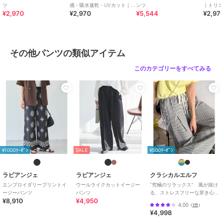
ツ
感・吸水速乾・UVカット｜フ
ンツ
｜トリ
¥2,970
¥2,970
¥5,544
¥2,9
レアスリーブタックプルオー
オーバ
■商品注意事項■
バー｜華奢見え
ル/き
※洗濯による他の衣類への色移り、着用時の水、汗、摩擦による色移
りにご注意ください。
※商品画像は、光の当たり具合やパソコンなどの閲覧環境により、実
その他パンツの類似アイテム
際の色味と異なって見える場合がございます。予めご了承ください。
※末永く愛用頂く為に、アテンションタグ・洗濯ネームを必ずご確認
このカテゴリーをすべてみる
の上、着用又はお取り扱い下さい。
※生産時期により色味が多少異なる場合がございます。
※旧品番と新規品番でサイズが異なります。予めご了承ください。
[型番:5760088]
ブランド
ラビアンジェ
¥1000ｸｰﾎﾟﾝ
SALE
¥500ｸｰﾎﾟﾝ
ショップ
ラビアンジェ
商品カテゴリ
パンツ
／
その他パンツ
ラビアンジェ
ラビアンジェ
クラシカルエルフ
性別タイプ
レディース
エンブロイダリープリントイ
ウールライクカットイージー
”究極のリラックス” 風が抜け
ージーパンツ
パンツ
る、ストレスフリーな穿き心
パンツ
／
その他パンツ
¥8,910
¥4,950
地。サッカー素材タックワイ
4.00
（
1件
）
カラー
21ﾋﾟﾝｸ、03ﾌﾞﾗｯｸ、62ﾌﾞﾗｳﾝ
ドカーブパンツ
¥4,998