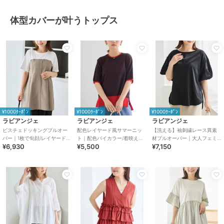
体型カバーが叶うトップス
¥1000ｸｰﾎﾟﾝ
¥1000ｸｰﾎﾟﾝ
¥1000ｸｰﾎﾟﾝ
ラビアンジェ
ラビアンジェ
ラビアンジェ
ビスチェドッキングプルオー
配色レイヤード風サマーニッ
【洗える】袖刺繍レース異素
バー｜1枚で旬顔/レイヤード
ト｜配色バイカラー/着映えト
材プルオーバー｜大人フェミ
¥6,930
¥5,500
¥7,150
風/着映えデザイン/異素材切替/
ップス/サラサラ快適/体型カバ
ニン/きれいめ/ボリューム袖/体
体型カバー
ー
型カバー