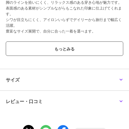
脚のラインを拾いにくく、リラックス感のある穿き心地が魅力です。
表面感のある素材がシンプルながらもこなれた印象に仕上げてくれま
す。
シワが目立ちにくく、アイロンいらずでデイリーから旅行まで幅広く
活躍。
豊富なサイズ展開で、自分に合った一着を選べます。
■素材
凹凸感のある楊柳素材を使用。
肌離れが良く、暑い季節でもさらっと快適な穿き心地です。
柔らかくストレッチ性もあり、長時間の着用でもストレスフリー。
■コーディネート
表面感のある素材なので、シンプルなTシャツと合わせるだけでサマ
サイズ
になる一枚。
オーバーサイズトップスやチュニックと合わせて、体型カバーも叶い
ます。
ワンピースとのレイヤードスタイルにもおすすめで、こなれた着こな
レビュー・口コミ
しに。
足元はフラットサンダルでラフに、ヒールを合わせればきれいめな印
象にも◎
・ウエストゴム仕様