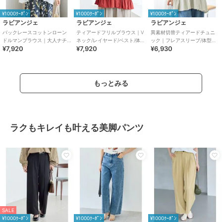
¥1000ｸｰﾎﾟﾝ
¥1000ｸｰﾎﾟﾝ
¥1000ｸｰﾎﾟﾝ
ラビアンジェ
ラビアンジェ
ラビアンジェ
バックレースコットンローン
ティアードフリルブラウス｜V
異素材切替ティアードチュニ
ドルマンブラウス｜大人ナチ
ネック/レイヤード/ベスト/体型
ック｜フレアスリーブ/体型カ
¥7,920
¥7,920
¥6,930
ュラル/後ろ姿映え/ドルマンス
カバー
バー
リーブ/体型カバー
もっとみる
ラクもキレイも叶える美脚パンツ
SALE
¥1000ｸｰﾎﾟﾝ
¥1000ｸｰﾎﾟﾝ
¥1000ｸｰﾎﾟﾝ