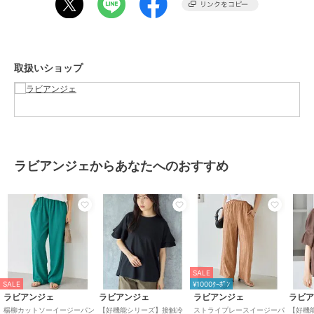
・サイドポケット付き
・お手入れ方法：手洗い可
・マルチサイズ展開/大きいサイズ対応（M/LL/3L/4L/5L）
取扱いショップ
---------------------------------------
透け感：なし
裏地：あり
伸縮性：あり
生地の厚さ：普通
---------------------------------------
ラビアンジェからあなたへのおすすめ
【お買いものをよりお楽しみいただく為に♪】
▼商品のお気に入り登録(ハートマークをクリック)
お気に入りアイテムの完売カラーの再入荷通知や、ラスト１点の通
知、セールの通知も受け取ることができます。
▼ブランドのお気に入り登録
SALE
新商品や再入荷など、クーポン配布などのお得な情報を受け取ること
SALE
¥1000ｸｰﾎﾟﾝ
ができます。
ラビアンジェ
ラビアンジェ
ラビアンジェ
ラビ
楊柳カットソーイージーパン
【好機能シリーズ】接触冷
ストライプレースイージーパ
【好機