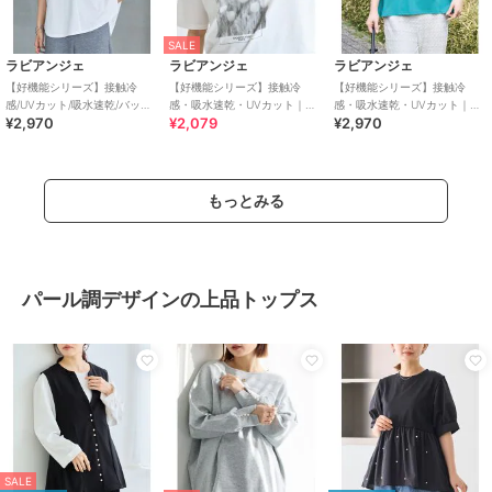
SALE
ラビアンジェ
ラビアンジェ
ラビアンジェ
【好機能シリーズ】接触冷
【好機能シリーズ】接触冷
【好機能シリーズ】接触冷
感/UVカット/吸水速乾/バック
感・吸水速乾・UVカット｜フ
感・吸水速乾・UVカット｜フ
¥2,970
¥2,079
¥2,970
タックプルオーバー｜キレイ
ォトプリントTシャツ
ロッキーロゴTシャツ｜夏も快
見えTシャツ
適/大人カジュアル
もっとみる
パール調デザインの上品トップス
SALE