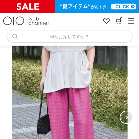
コ
ン
テ
ン
ツ
へ
何かお探しですか？
ス
キ
ッ
プ