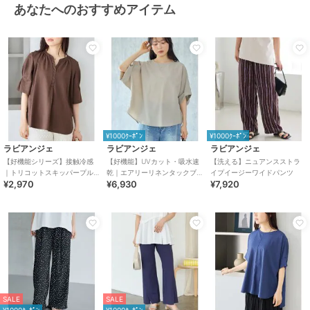
あなたへのおすすめアイテム
¥1000ｸｰﾎﾟﾝ
¥1000ｸｰﾎﾟﾝ
ラビアンジェ
ラビアンジェ
ラビアンジェ
【好機能シリーズ】接触冷感
【好機能】UVカット・吸水速
【洗える】ニュアンスストラ
｜トリコットスキッパープル
乾｜エアリーリネンタックブ
イプイージーワイドパンツ
¥2,970
¥6,930
¥7,920
オーバー｜オフィスカジュア
ラウス｜セットアップ対
ル/きれいめトップス
応/360度美シルエット
SALE
SALE