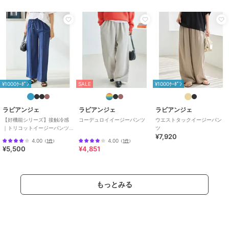
サイズ
M,LL,3L,4L,5L
素材
表地ポリエステル 99%
ポリウレタン 1%
裏地ポリエステル100%
商品のお取り扱い方法
お手入れ
手洗い可
特徴
パンツ
¥1000ｸｰﾎﾟﾝ
SALE
¥1000ｸｰﾎﾟﾝ
カットソー素材
/
ポリエステル素
材
/
無地
/
その他柄
/
洗える
/
ラビアンジェ
ラビアンジェ
ラビアンジェ
ストレッチ
/
ルーズストレート
/
【好機能シリーズ】接触冷感
コーデュロイイージーパンツ
ウエストタックイージーパン
ワイド・バギー
/
ストレートパン
｜トリコットイージーパンツ
ツ
ツ
/
ミッドライズ
/
ハイライズ
¥7,920
｜楽なのに美脚/ストレッチ/セ
4.00
4.00
（
1件
）
（
1件
）
ットアップ対応
¥5,500
¥4,851
その他パンツ
カットソー素材
/
ポリエステル素
材
/
無地
/
その他柄
/
洗える
/
もっとみる
ストレッチ
/
ルーズストレート
/
ワイド・バギー
/
ストレートパン
ツ
/
ミッドライズ
/
ハイライズ
原産国
中国