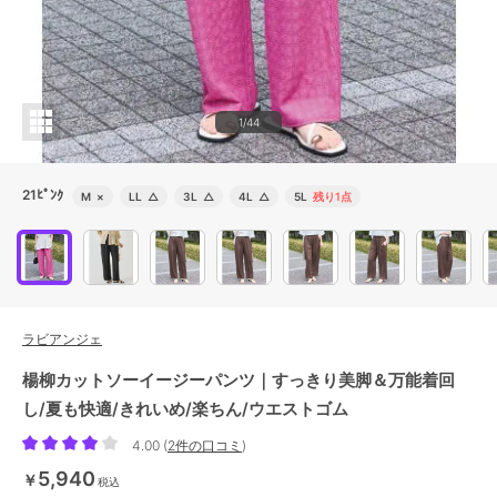
1/44
21ﾋﾟﾝｸ
M
×
LL
△
3L
△
4L
△
5L
残り1点
ラビアンジェ
楊柳カットソーイージーパンツ｜すっきり美脚＆万能着回
し/夏も快適/きれいめ/楽ちん/ウエストゴム
4.00
(
2件の口コミ
)
5,940
￥
税込