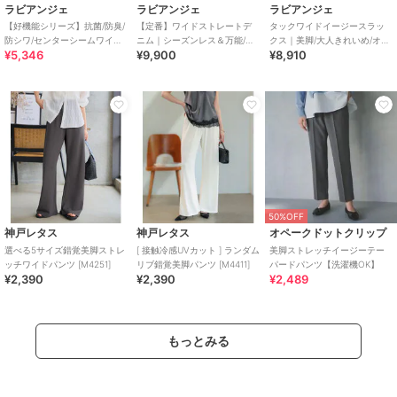
ラビアンジェ
ラビアンジェ
ラビアンジェ
【好機能シリーズ】抗菌/防臭/
【定番】ワイドストレートデ
タックワイドイージースラッ
防シワ/センターシームワイド
ニム｜シーズンレス＆万能/美
クス｜美脚/大人きれいめ/オフ
¥5,346
¥9,900
¥8,910
パンツ｜美脚×高機能/セット
脚/脚長/ハイウエスト/ワイドデ
ィスカジュアル/センタープレ
アップ対応
ニム
スで脚長効果 ♪
50%OFF
神戸レタス
神戸レタス
オペークドットクリップ
選べる5サイズ錯覚美脚ストレ
[ 接触冷感UVカット ] ランダム
美脚ストレッチイージーテー
ッチワイドパンツ [M4251]
リブ錯覚美脚パンツ [M4411]
パードパンツ【洗濯機OK】
¥2,390
¥2,390
¥2,489
もっとみる