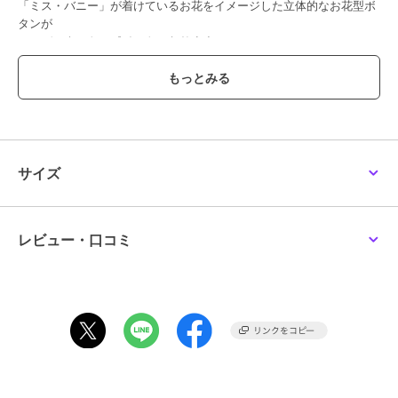
「ミス・バニー」が着けているお花をイメージした立体的なお花型ボ
タンが
コーディネートのポイントになります。
カフス部分はシャーリングになっているので、腕まくりしやすく快適
な着心地に。
フリル付きのシャツ襟は同時販売のスウェットとレイヤードしたとき
にも、
お手持ちのカーディガンやニットとのコーディネートにもおすすめで
す。
サイズ
襟の後ろには「MISS BUNNY」「THUMPER」の刺繍入り。
首元にはそれぞれオリジナルのアート入りネームをお付けしていま
す。
レビュー・口コミ
【素材】
ポリエステル素材を使用しており、シワになりにくいです。
【お手入れ方法】
手洗いがおすすめです。
摩擦や汗、雨等で濡れた際に他の衣類や小物類に色が移る事がありま
すのでご注意ください。
長時間水に漬けないようにしてください。
アイロンはあて布使用し、シャーリング部分、ボタン部分にはアイロ