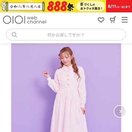
コ
ン
テ
ン
ツ
へ
何かお探しですか？
ス
キ
ッ
プ