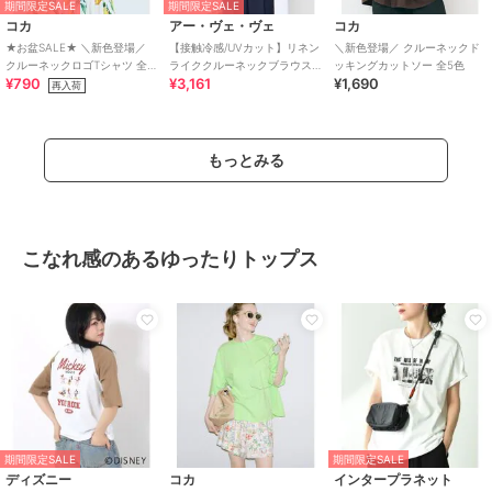
期間限定SALE
期間限定SALE
コカ
アー・ヴェ・ヴェ
コカ
★お盆SALE★ ＼新色登場／
【接触冷感/UVカット】リネン
＼新色登場／ クルーネックド
クルーネックロゴTシャツ 全4
ライククルーネックブラウス
ッキングカットソー 全5色
¥790
¥3,161
¥1,690
色
【セットアップ対応/アンチピ
再入荷
リング】
もっとみる
こなれ感のあるゆったりトップス
期間限定SALE
期間限定SALE
ディズニー
コカ
インタープラネット