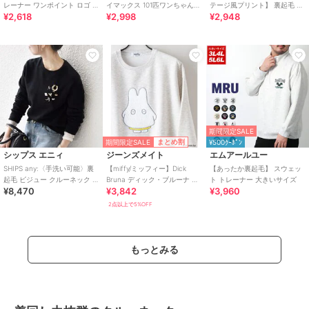
レーナー ワンポイント ロゴ メ
イマックス 101匹ワンちゃん】
テージ風プリント】 裏起毛 ス
¥2,618
¥2,998
¥2,948
ンズ レディース
裏起毛 トレーナー キャラクタ
ウェット トレーナー キャラク
ー
ター
期間限定SALE
期間限定SALE
まとめ割
¥500ｸｰﾎﾟﾝ
シップス エニィ
ジーンズメイト
エムアールユー
SHIPS any:〈手洗い可能〉裏
【miffy/ミッフィー】Dick
【あったか裏起毛】 スウェッ
起毛 ビジュー クルーネック コ
Bruna ディック・ブルーナ オ
ト トレーナー 大きいサイズ
¥8,470
¥3,842
¥3,960
ンパクト プルオーバー
リジナルデザイン 裏起毛クル
ー
2点以上で5%OFF
もっとみる