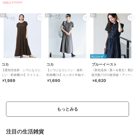
3点以上で10%OFF
PR
PR
PR
¥500ｸｰﾎﾟﾝ
コカ
コカ
ブルーイースト
【通気性抜群・シワになりに
【シワになりにくい・速乾・
《新色追加 / 選べる着丈》累計
くい・乾燥機OK】ライトエン
乾燥機OK】エンボス半袖マキ
販売数70000枚突破！アソー
ボスマキシロールアップワン
シワンピース 全4色
ト柄ワンピース
1,989
1,690
4,620
¥
¥
¥
ピース 全3色
もっとみる
注目の生活雑貨