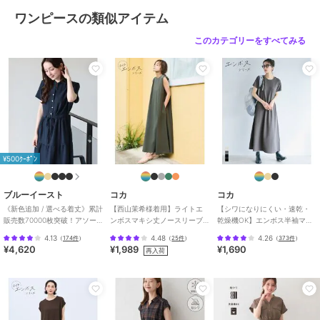
サイズ
Ｆ
ワンピースの類似アイテム
素材
ライトピンク：表生地 ﾎ゜ﾘｴｽﾃﾙ 1
このカテゴリーをすべてみる
00% 裏生地 ﾎ゜ﾘｴｽﾃﾙ 100%
ライトブルー：表生地 ﾎ゜ﾘｴｽﾃﾙ 7
5% 綿 25% 裏生地 ﾎ゜ﾘｴｽﾃﾙ 100%
商品のお取り扱い方法
原産国
中国
¥500ｸｰﾎﾟﾝ
ブルーイースト
コカ
コカ
《新色追加 / 選べる着丈》累計
【西山茉希様着用】ライトエ
【シワになりにくい・速乾・
販売数70000枚突破！アソー
ンボスマキシ丈ノースリーブ
乾燥機OK】エンボス半袖マキ
ト柄ワンピース
ワンピース 全4色 / シワになり
シワンピース 全4色
4.13
4.48
4.26
（
174件
）
（
25件
）
（
373件
）
にくい・速乾
¥4,620
¥1,989
¥1,690
再入荷