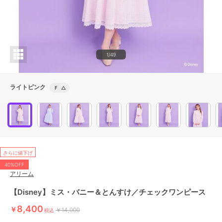
1/49
ライトピンク
Ｆ
△
さらに値下げ
40%OFF
アリーム
【Disney】ミス・バニー＆とんすけ／チェックワンピース
8,400
￥
￥14,000
税込