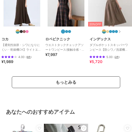
20%OFF
コカ
ロペピクニック
インデックス
【通気性抜群・シワになりに
ウエストタックチェックアソ
ダブルポケットスキッパーワ
くい・乾燥機OK】ライトエン
ートワンピース/接触冷感・防
ンピース【防シワ／洗濯機
¥7,997
ボスマキシロールアップワン
シワ・リンクコーデ
OK】《XS～3L／6col》
4.00
5.00
（
6件
）
（
2件
）
ピース 全3色
¥1,989
¥5,720
もっとみる
あなたへのおすすめアイテム