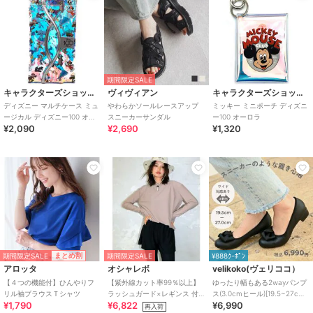
期間限定SALE
キャラクターズショップ ラフラフ
ヴィヴィアン
キャラクターズショップ ラフラフ
ディズニー マルチケース ミュ
やわらかソールレースアップ
ミッキー ミニポーチ ディズニ
ージカル ディズニー100 オー
スニーカーサンダル
ー100 オーロラ
¥2,090
¥2,690
¥1,320
ロラ
期間限定SALE
まとめ割
期間限定SALE
¥888ｸｰﾎﾟﾝ
アロッタ
オシャレボ
velikoko(ヴェリココ）
【４つの機能付】ひんやりフ
【紫外線カット率99％以上】
ゆったり幅もある2wayパンプ
リル袖ブラウスＴシャツ
ラッシュガード×レギンス 付
ス(3.0cmヒール)[19.5~27cm]
¥1,790
¥6,822
¥6,990
き タンキニ
ラクチンきれいシューズ
再入荷