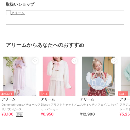
取扱いショップ
ンをかけないでください。透け感[なし]
生地の厚さ[普通]
光沢感[なし]
伸縮性[なし]
裏地[あり]
ポケット[なし]
アリームからあなたへのおすすめ
※モデル着用画像は、光の当たり具合で色味が違って見える場合がご
ざいます。
※お使いのモニター環境によって商品の色味が違って見える場合がご
ざいます。
ブランド
アリーム
ショップ
アリーム
40%OFF
SALE
SALE
アリーム
アリーム
アリーム
アリ
商品カテゴリ
ワンピースドレス
／
ワンピース
Disney princess／チュールフ
Disney アリストキャット／ニ
スティッチ／フェイスバッグ
アラジ
リルワンピース
ットパーカー
レース
性別タイプ
レディース
¥8,100
¥6,950
¥12,900
¥5,2
新着
ワンピースドレス
／
ワンピース
カラー
ライトピンク、ライトブルー