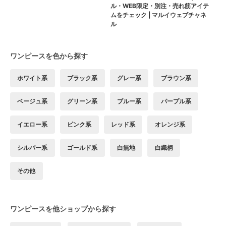
ル・WEB限定・別注・売れ筋アイテ
ムをチェック | マルイウェブチャネ
ル
ワンピースを色から探す
ホワイト系
ブラック系
グレー系
ブラウン系
ベージュ系
グリーン系
ブルー系
パープル系
イエロー系
ピンク系
レッド系
オレンジ系
シルバー系
ゴールド系
白無地
白織柄
その他
ワンピースを他ショップから探す