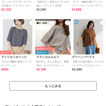
【ミッキーマウス】 ラグラン
【綿100％・体型カバー】５分
【ＵＶ・接触冷感】アソート
七分袖ロンT アメカジ ルーズ
袖ビックTシャツ 全8色
プリントオーバーサイズＴシ
¥2,332
¥1,290
¥1,998
シルエット
ャツ
期間限定SALE
50%OFF
¥200ｸｰﾎﾟﾝ
アメリカンホリック
クラシカルエルフ
グリーンパークス
【マルチ機能】配色ステッチ
綿100％、さらり滑らか。華奢
【適ON】超冷感タック入りオ
ルーズTシャツ
見せ、ルーズプルオーバー
ーバーサイズプルオーバー
¥895
¥2,198
¥2,990
もっとみる