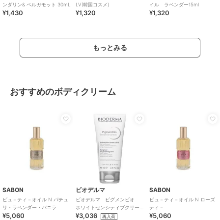
ンダリン& ベルガモット 30mL
LV(韓国コスメ)
イル ラベンダー15ml
¥1,430
¥1,320
¥1,320
もっとみる
おすすめのボディクリーム
SABON
ビオデルマ
SABON
ビュ－ティ－オイル N パチュ
ビオデルマ ピグメンビオ
ビュ－ティ－オイル N ローズ
リ・ラベンダー・バニラ
ホワイトセンシティブクリー
ティ－
¥5,060
¥3,036
¥5,060
ム ７５ｍＬ
再入荷