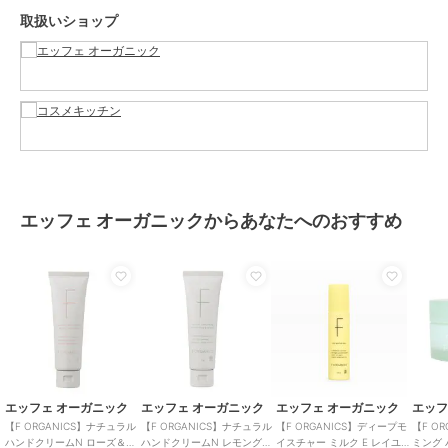
取扱いショップ
*1 シア脂(保湿成分)
*2 ホホバ種子油、ヒマワリ種子油、オリーブ果実油（いずれも保湿
成分）
*3 乾燥による
*4 グリチルリチン酸ジカリウム（整肌成分・保湿成分）
*5 整肌成分・保湿成分
*6 うるおいによる
＜ご使用方法＞
適量を手にとり、手全体をマッサージするようになじませてくださ
エッフェ オーガニックからあなたへのおすすめ
い。
＜全成分＞
水、オクチルドデカノール、ミリスチン酸ミリスチル、プロパンジオ
ール、ヒマワリ種子油、セテアリルアルコール、ステアリン酸グリセ
リル、水添ナタネ油アルコール、ペンチレングリコール、シマホオズ
キ葉エキス**、α－グルカンオリゴサッカリド、エクトイン、クズ根
エキス、アカツメクサ花エキス、グリチルリチン酸２Ｋ、ヨモギ葉エ
キス、ダイズイソフラボン、ザクロ果実エキス、アメリカショウマ根
エキス、プエラリアミリフィカ根エキス、カラトウキ根エキス、イタ
エッフェ オーガニック
エッフェ オーガニック
エッフェ オーガニック
エッフ
ドリ根エキス、ロドデンドロンフェルギネウムエキス、ホホバ種子油
【F ORGANICS】ナチュラル
【F ORGANICS】ナチュラル
【F ORGANICS】ディープモ
【F O
*、オリーブ果実油*、コメヌカ油、シア脂*、グリセリン、ユーカリ
ハンドクリームN ローズ＆シ
ハンドクリームN レモングラ
イスチャー ミルク E レイユー
ミング