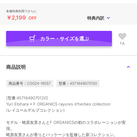
各種特典利用でさらに
￥2,199
OFF
特典内訳
カラー・サイズを選ぶ
7人
商品説明
商品番号：CG024-16557
型番：4571649070120
[型番:4571649070120]
Yuri Ebihara × F ORGANICS rayures d'herbes collection
(レイユールデルブコレクション)
モデル・蛯原友里さんとF ORGANICSの初のコラボレーションが実
現。
蛯原友里さんが香りとパッケージを監修した新コレクション。