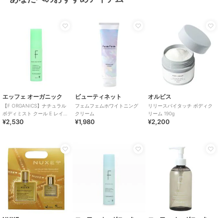
エッフェ オーガニック
ビューティネット
オルビス
【F ORGANICS】ナチュラル
フェムフェムホワイトニング
リリースバイタッチ ボディク
ボディミスト クール E レイユ
クリーム
リーム 190g
¥2,530
¥1,980
¥2,200
ールデルブの香り＜限定＞