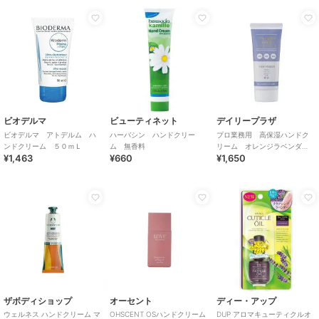
ビオデルマ
ビューティネット
デイリープラザ
ビオデルマ アトデルム ハ
ハーバシン ハンドクリー
プロ業務用 高保湿ハンドク
ンドクリーム ５０ｍＬ
ム 無香料
リーム オレンジラベンダ
¥1,463
¥660
¥1,650
ー ６０g
ザボディショップ
オーセント
ディー・アップ
ウェルネス ハンドクリーム マ
OHSCENT OSハンドクリーム
DUP アロマキューティクルオ