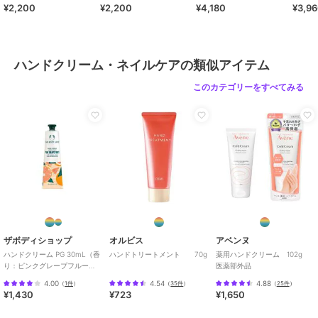
¥2,200
¥2,200
¥4,180
¥3,9
ダーウッド
ス＆ジュニパー
ルデルブの香り＜限定＞
葉油、ローズマリー葉油、ニオイテンジクアオイ油、ラバンデュラハ
イブリダ油、ローマカミツレ花油、レモン果皮油、アトラスシーダー
樹皮油、イタリアイトスギ葉／実／茎油、セイヨウネズ果実油、ベル
ガモット果実油、レモングラス葉油、マンダリンオレンジ果皮油、ビ
ハンドクリーム・ネイルケアの類似アイテム
ターオレンジ葉／枝油、セイロンニッケイ葉油*、ＢＧ、アルギニ
ン、コメヌカロウ、水添コメヌカロウ、カプリル酸グリセリル、リシ
このカテゴリーをすべてみる
ノレイン酸グリセリル、ステアロイルグルタミン酸Ｎａ、セテアリル
グルコシド、トコフェロール、トコトリエノール、キサンタンガム、
クエン酸、クエン酸Ｎａ、フィチン酸、エタノール、酸化銀
*オーガニック原料 **オーガニック由来原料
この商品は、不良品のみ返品を承ります
ブランド
エッフェ オーガニック
ショップ
エッフェ オーガニック
／
コスメ
ザボディショップ
オルビス
アベンヌ
キッチン
ハンドクリーム PG 30mL（香
ハンドトリートメント 70g
薬用ハンドクリーム 102g
り：ピンクグレープフルー
医薬部外品
商品カテゴリ
ハンドケア・ネイルケア
／
ハン
ツ）
ドクリーム・ネイルケア
4.00
4.54
4.88
（
1件
）
（
35件
）
（
25件
）
¥1,430
¥723
¥1,650
性別タイプ
レディース
ハンドケア・ネイルケア
／
ハン