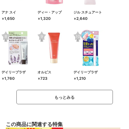
アナ スイ
ディー・アップ
ジル スチュアート
1,650
1,320
2,640
￥
￥
￥
デイリープラザ
オルビス
デイリープラザ
1,760
723
1,210
￥
￥
￥
もっとみる
この商品に関連する特集