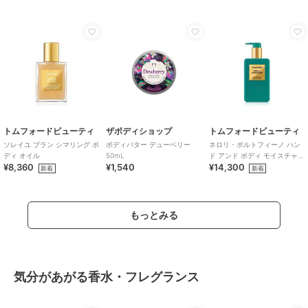
トムフォードビューティ
ザボディショップ
トムフォードビューティ
ソレイユ ブラン シマリング ボ
ボディバター デューベリー
ネロリ・ポルトフィーノ ハン
ディ オイル
50mL
ド アンド ボディ モイスチャラ
¥8,360
¥1,540
¥14,300
イザー
新着
新着
もっとみる
気分があがる香水・フレグランス