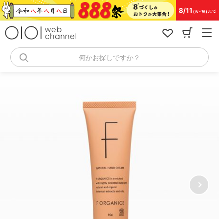
コ
ン
テ
ン
ツ
へ
何かお探しですか？
ス
キ
ッ
プ