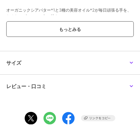
オーガニックシアバター*1と3種の美容オイル*2が毎日頑張る手を、
なめらかヴェールで包み込む。
自信が宿る。指先まで、見惚れる手へ。
2種の肌あれ防止*3成分。
グリチルリチン酸*4×ヨモギ葉エキス*5。
シアバター*1と3種のオーガニック美容オイル*2がなめらかヴェール
で包み込む。
べたつかない。
サイズ
即、起動できる。
毎日頑張る手を。
この透明感*6、なめらかさへ。
レビュー・口コミ
乾燥した手肌にしっとりとうるおいを与えながら肌を保護するハンド
クリーム。
オーガニックシアバター*1と3種の美容オイル*2を最適な比率でブレ
ンドし、なめらかな使い心地の良さを実現。
荒れやすい肌の為、2種の手荒れ防止*3成分である、グリチルリチン
酸*4×ヨモギ葉エキス*5を配合。
やさしくうるおうのにベタつかないテクスチャーで、家事の合間やデ
スクワーク中の保湿ケアにもおすすめ。