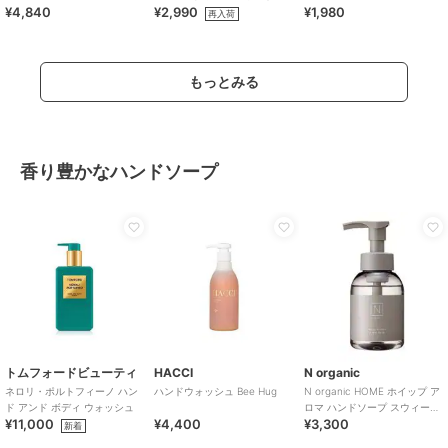
¥4,840
¥2,990
¥1,980
ルファム ブラックベリー＆
再入荷
ジャスミン
もっとみる
香り豊かなハンドソープ
トムフォードビューティ
HACCI
N organic
ネロリ・ポルトフィーノ ハン
ハンドウォッシュ Bee Hug
N organic HOME ホイップ ア
ド アンド ボディ ウォッシュ
ロマ ハンドソープ スウィート
¥11,000
¥4,400
¥3,300
シトラスの香り
新着