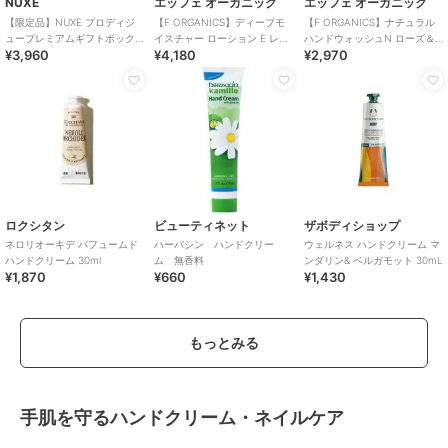
NUXE
エッフェ オーガニック
エッフェ オーガニック
【限定品】NUXE プロディジ
【F ORGANICS】ディープモ
【F ORGANICS】ナチュラル
ュープレミアムギフトボック
イスチャー ローション E レイ
ハンドウォッシュN ローズ＆
¥3,960
¥4,180
¥2,970
ス
ユールデルブの香り＜限定＞
シダーウッド
ロクシタン
ビューティネット
ザボディショップ
ネロリオーキデ パフュームド
ハーバシン ハンドクリー
ウェルネス ハンドクリーム マ
ハンドクリーム 30ml
ム 無香料
ンダリン& ベルガモット 30mL
¥1,870
¥660
¥1,430
もっとみる
手肌を守るハンドクリーム・ネイルケア