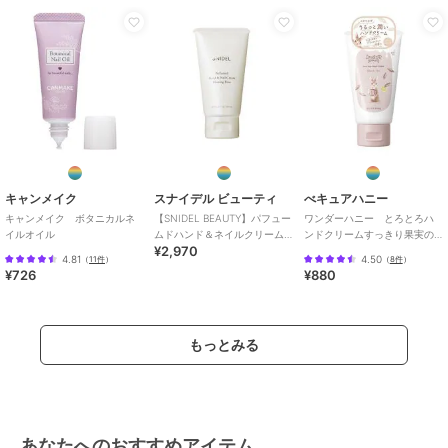
ドクリーム・ネイルケア
メンズ
ハンドケア・ネイルケア
／
ハン
ドクリーム・ネイルケア
カラー
**
サイズ
50g
特徴
ハンドケア・ネイルケア
保湿
キャンメイク
スナイデル ビューティ
べキュアハニー
キャンメイク ボタニカルネ
【SNIDEL BEAUTY】パフュー
ワンダーハニー とろとろハ
ハンドクリーム・ネイルケア
イルオイル
ムドハンド＆ネイルクリーム
ンドクリームすっきり果実の
¥2,970
ブレッシングローズ
ブラックティー
保湿
4.81
4.50
（
11件
）
（
8件
）
¥726
¥880
原産国
日本
もっとみる
あなたへのおすすめアイテム