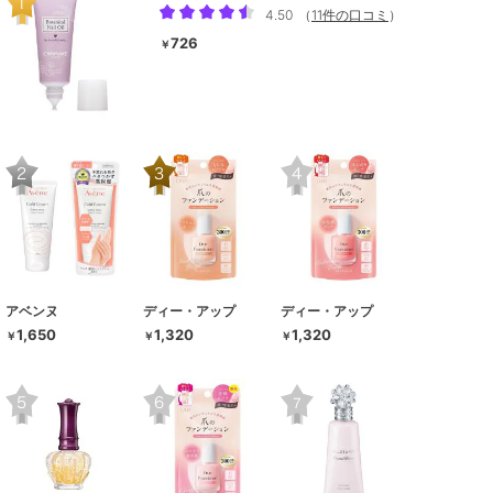
4.50
（
11件の口コミ
）
726
￥
アベンヌ
ディー・アップ
ディー・アップ
1,650
1,320
1,320
￥
￥
￥