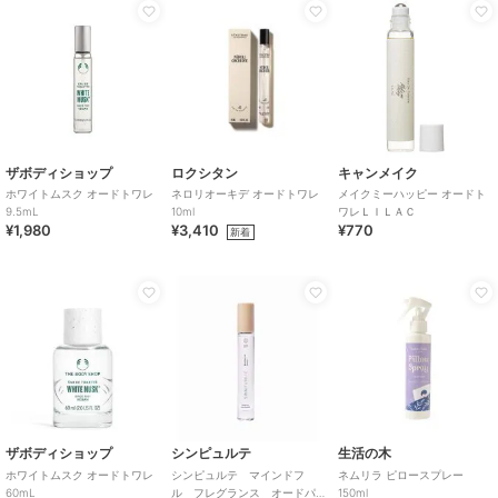
ザボディショップ
ロクシタン
キャンメイク
ホワイトムスク オードトワレ
ネロリオーキデ オードトワレ
メイクミーハッピー オードト
9.5mL
10ml
ワレＬＩＬＡＣ
¥1,980
¥3,410
¥770
新着
ザボディショップ
シンピュルテ
生活の木
ホワイトムスク オードトワレ
シンピュルテ マインドフ
ネムリラ ピロースプレー
60mL
ル フレグランス オードパ
150ml