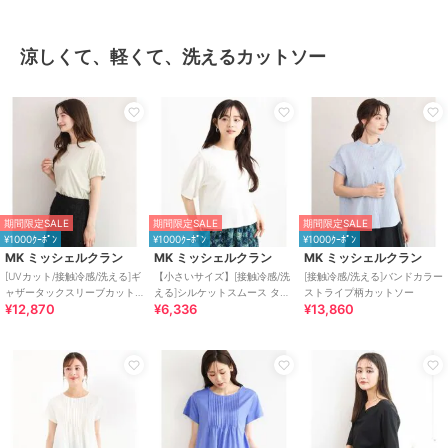
涼しくて、軽くて、洗えるカットソー
期間限定SALE
期間限定SALE
期間限定SALE
¥1000ｸｰﾎﾟﾝ
¥1000ｸｰﾎﾟﾝ
¥1000ｸｰﾎﾟﾝ
MK ミッシェルクラン
MK ミッシェルクラン
MK ミッシェルクラン
[UVカット/接触冷感/洗える]ギ
【小さいサイズ】[接触冷感/洗
[接触冷感/洗える]バンドカラー
ャザータックスリーブカット
える]シルケットスムース タッ
ストライプ柄カットソー
¥12,870
¥6,336
¥13,860
ソー
クスリーブカットソー