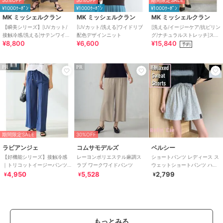
50%OFF
50%OFF
期間限定SALE
¥1000ｸｰﾎﾟﾝ
¥1000ｸｰﾎﾟﾝ
¥1000ｸｰﾎﾟﾝ
MK ミッシェルクラン
MK ミッシェルクラン
MK ミッシェルクラン
【瞬美シリーズ】[UVカット/
[UVカット/洗える]ワイドリブ
[洗える/イージーケア/抗ピリン
接触冷感/洗える]サテンワイド
配色デザインニット
グ/ナチュラルストレッチ]スト
¥8,800
¥6,600
¥15,840
パンツ
レートワイドシルエットパン
予約
ツ（無地）
PR
PR
PR
期間限定SALE
30%OFF
ラビアンジェ
コムサモデルズ
ベルシー
【好機能シリーズ】接触冷感
レーヨンポリエステル麻調ス
ショートパンツ レディース ス
｜トリコットイージーパンツ
ラブ ワークワイドパンツ
ウェットショートパンツ ハー
｜楽なのに美脚/ストレッチ/セ
フパンツ ルームウェア 短パン
4,950
5,528
2,799
¥
¥
¥
ットアップ対応
黒
もっとみる