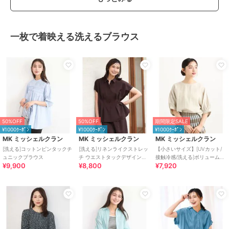
一枚で着映える洗えるブラウス
50%OFF
50%OFF
期間限定SALE
¥1000ｸｰﾎﾟﾝ
¥1000ｸｰﾎﾟﾝ
¥1000ｸｰﾎﾟﾝ
MK ミッシェルクラン
MK ミッシェルクラン
MK ミッシェルクラン
[洗える]コットンピンタックチ
[洗える]リネンライクストレッ
【小さいサイズ】[UVカット/
ュニックブラウス
チ ウエストタックデザイン衿
接触冷感/洗える]ボリュームス
¥9,900
¥8,800
¥7,920
付きブラウス
リーブブラウス