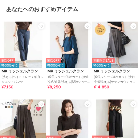
あなたへのおすすめアイテム
50%OFF
50%OFF
期間限定SALE
¥1000ｸｰﾎﾟﾝ
¥1000ｸｰﾎﾟﾝ
¥1000ｸｰﾎﾟﾝ
MK ミッシェルクラン
MK ミッシェルクラン
MK ミッシェルクラン
[洗える]ハイストレッチ細身シ
[瞬美シリーズ/UVカット/接触
[瞬美シリーズ/UVカット/接触
ルエットパンツ
冷感/速乾/洗える]梨地ジョーゼ
冷感/洗える]サテンガウチョパ
¥7,150
¥8,250
¥14,850
ット 変形スリーブブラウス
ンツ