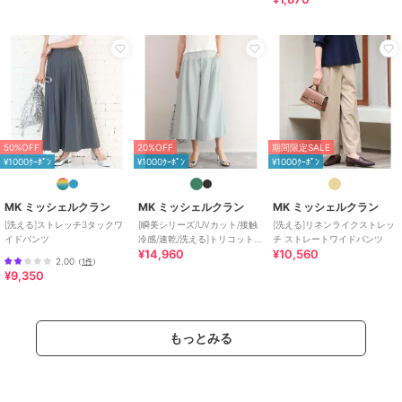
ド・バギー
/
フレア・ブーツカッ
ト
/
ストレートパンツ
/
ライフ
スタイル
/
アウトドア
/
セレモ
ニー・入学式・卒業式
その他パンツ
ポリエステル素材
/
ストライプ
/
UVカット加工
/
洗える
/
ストレ
50%OFF
20%OFF
期間限定SALE
ッチ
/
ルーズストレート
/
ワイ
¥1000ｸｰﾎﾟﾝ
¥1000ｸｰﾎﾟﾝ
¥1000ｸｰﾎﾟﾝ
ド・バギー
/
フレア・ブーツカッ
ト
/
ストレートパンツ
/
ライフ
スタイル
/
アウトドア
/
セレモ
MK ミッシェルクラン
MK ミッシェルクラン
MK ミッシェルクラン
ニー・入学式・卒業式
[洗える]ストレッチ3タックワ
[瞬美シリーズ/UVカット/接触
[洗える]リネンライクストレッ
イドパンツ
冷感/速乾/洗える]トリコット
チ ストレートワイドパンツ
原産国
中国
¥14,960
¥10,560
ワイドクロップドパンツ
2.00
（
1件
）
¥9,350
もっとみる