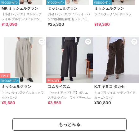
¥1000ｸｰﾎﾟﾝ
¥1000ｸｰﾎﾟﾝ
¥1500ｸｰﾎﾟﾝ
MK ミッシェルクラン
ミッシェルクラン
ミッシェルクラン
【小さいサイズ】ストレッチ
[小さいサイズ]ツイルワイドパ
ツイルタックワイドパンツ
ツイル プルオンワイドパンツ/
ンツ(多機能素材/セットアップ
¥13,090
¥25,300
¥19,360
洗える
対応/洗える)
SALE
¥1000ｸｰﾎﾟﾝ
60%OFF
ミッシェルクラン
コムサイズム
K.T キヨコ タカセ
[小さいサイズ]ツイルタックワ
【セットアップ対応】ポリエ
キュプラツイル サテンワイド
イドパンツ
ステルツイル ワイドテーパ
カーゴパンツ
¥9,680
¥3,559
¥30,800
ードパンツ
もっとみる