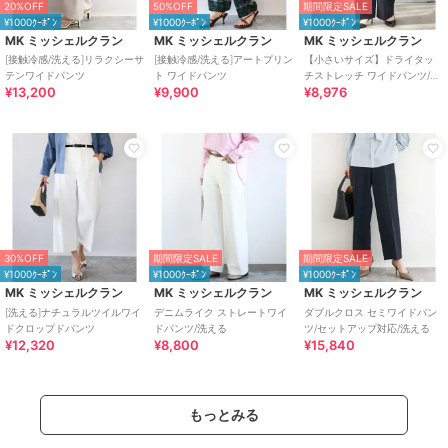
20%OFF
50%OFF
期間限定SALE
¥1000ｸｰﾎﾟﾝ
¥1000ｸｰﾎﾟﾝ
¥1000ｸｰﾎﾟﾝ
MK ミッシェルクラン
MK ミッシェルクラン
MK ミッシェルクラン
[接触冷感/洗える]リラクシーサ
[接触冷感/洗える]アートプリン
【小さいサイズ】ドライタッ
テンワイドパンツ
ト ワイドパンツ
チストレッチ ワイドパンツ/イ
¥13,200
¥9,900
¥8,976
ージーケア/洗濯機で洗える
30%OFF
期間限定SALE
期間限定SALE
¥1000ｸｰﾎﾟﾝ
¥1000ｸｰﾎﾟﾝ
¥1000ｸｰﾎﾟﾝ
MK ミッシェルクラン
MK ミッシェルクラン
MK ミッシェルクラン
[洗える]ナチュラルツイルワイ
デニムライク ストレートワイ
ダブルクロス セミワイドパン
ドクロップドパンツ
ドパンツ/洗える
ツ/セットアップ対応/洗える
¥12,320
¥8,800
¥15,840
もっとみる