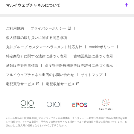
マルイウェブチャネルについて
ご利用規約
プライバシーポリシー
個人情報の取り扱いに関する同意条項
丸井グループ カスタマーハラスメント対応方針
cookieポリシー
特定商取引に関する法律に基づく表示
古物営業法に基づく表示
酒類販売管理者標識
高度管理医療機器等販売許可に基づく表示
マルイウェブチャネル出店のお問い合わせ
サイトマップ
宅配買取サービス
宅配収納サービス
※セール商品の比較対象価格はマルイウェブチャネル旧価格、またはメーカー希望小売価格に現在の消費税を加算
した価格です。※セール期間中、予告なく価格が変更となる場合・マルイ店舗価格と異なる場合がございます。お
支払いはご注文時の価格となりますのでご了承ください。