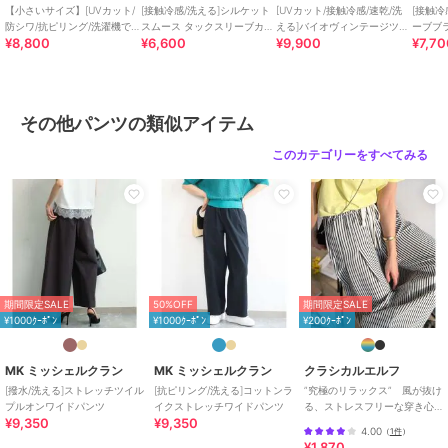
※サンプルでの撮影となるため、実際にお届けする商品と仕様やサイ
【小さいサイズ】[UVカット/
[接触冷感/洗える]シルケット
[UVカット/接触冷感/速乾/洗
[接触冷
ズが異なる場合がございます。
防シワ/抗ピリング/洗濯機で
スムース タックスリーブカッ
える]バイオヴィンテージツイ
ーブブ
¥8,800
¥6,600
¥9,900
¥7,7
洗える]ピンストライプ柄プル
トソー
ル ワイドストレートパンツ
オンワイドパン
ブランド
MK ミッシェルクラン
その他パンツの類似アイテム
ショップ
MK ミッシェルクラン
このカテゴリーをすべてみる
商品カテゴリ
パンツ
／
その他パンツ
性別タイプ
レディース
パンツ
／
その他パンツ
カラー
ベージュ、ブラウン
サイズ
M
素材
ベージュ/ブラウン：ポリエステル
期間限定SALE
50%OFF
期間限定SALE
100%
¥1000ｸｰﾎﾟﾝ
¥1000ｸｰﾎﾟﾝ
¥200ｸｰﾎﾟﾝ
商品のお取り扱い方法
MK ミッシェルクラン
MK ミッシェルクラン
クラシカルエルフ
特徴
パンツ
[撥水/洗える]ストレッチツイル
[抗ピリング/洗える]コットンラ
”究極のリラックス” 風が抜け
ポリエステル素材
/
ストライプ
/
プルオンワイドパンツ
イクストレッチワイドパンツ
る、ストレスフリーな穿き心
UVカット加工
/
洗える
/
ストレ
¥9,350
¥9,350
地。サッカー素材タックワイ
4.00
（
1件
）
ッチ
/
ルーズストレート
/
ワイ
ドカーブパンツ
¥1,870