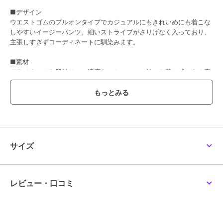
■デザイン
ウエストゴムのプルオンタイプでカジュアルにもきれいめにも着こな
しやすいイージーパンツ。細いストライプがさりげなく入っており、
主張しすぎずコーディネートに馴染みます。
■素材
ドライタッチな肌触りに、適度なストレッチの効いた落ち感のある素
材を使用。シワにもなりにくいイージーケアな素材は、UVカット、
防シワ、抗ピリングの嬉しい機能付き。
■コーディネート
シンプルで使い勝手の良いワイドパンツはコーディネートを選ばず着
回し◎。ワイドなシルエットがリラクシーな気分にも、トップス次第
ではちょっときれいめなシーンにも活躍してくれます。
サイズ
--------------------
着用シーズン
春：◎ 夏：◎ 秋：○ 冬：×
レビュー・口コミ
--------------------
洗濯表示：洗濯機洗い可
透け感：なし
裏地：なし