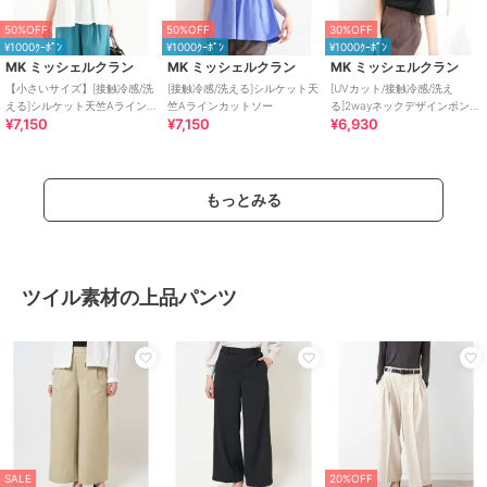
50%OFF
50%OFF
30%OFF
¥1000ｸｰﾎﾟﾝ
¥1000ｸｰﾎﾟﾝ
¥1000ｸｰﾎﾟﾝ
MK ミッシェルクラン
MK ミッシェルクラン
MK ミッシェルクラン
【小さいサイズ】[接触冷感/洗
[接触冷感/洗える]シルケット天
[UVカット/接触冷感/洗え
える]シルケット天竺Aライン
竺Aラインカットソー
る]2wayネックデザインポンチ
¥7,150
¥7,150
¥6,930
カットソー
カットソー
もっとみる
ツイル素材の上品パンツ
SALE
20%OFF