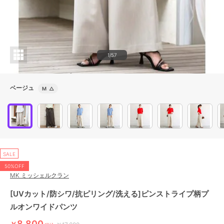
1/57
ベージュ
M
△
SALE
50%OFF
MK ミッシェルクラン
[UVカット/防シワ/抗ピリング/洗える]ピンストライプ柄プ
ルオンワイドパンツ
8,800