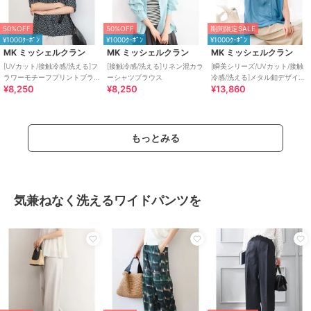
50%OFF
50%OFF
期間限定SALE
¥1000ｸｰﾎﾟﾝ
¥1000ｸｰﾎﾟﾝ
¥1000ｸｰﾎﾟﾝ
MK ミッシェルクラン
MK ミッシェルクラン
MK ミッシェルクラン
[UVカット/接触冷感/洗える]フ
[接触冷感/洗える]リネン混カラ
[瞬美シリーズ/UVカット/接触
ラワーモチーフプリントブラ
ーシャツブラウス
冷感/洗える]メタル釦デザイン
¥8,250
¥8,250
¥13,860
ウス
サテン地ブラウス
もっとみる
気兼ねなく洗えるワイドパンツを