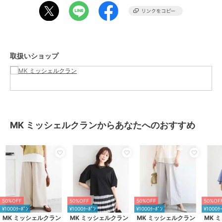
伸縮性：あり
ウエスト：ゴム仕様
生地の厚さ：ふつう
--------------------
取扱いショップ
【スタッフ着用コメント】
[STAFF Y]
身長:154cm/普段サイズ:38/着用サイズ:38
プルオンタイプのラクチンな着心地のフルレングスのワイドパンツ。
よく見るとピンストライプの柄が入っていてシンプルなコーディネー
トにさりげなく映えます。ウエストはゴムとコードでお好みの位置で
MK ミッシェルクランからあなたへのおすすめ
調整できるので、どなたにもフィットしやすいと思います。154cmの
私の身長でヒールなしだと床すれすれくらいの着丈でした。素材はさ
らっとしたドライタッチで涼しく、裏地なしでも透け感もなく一枚で
快適な着心地です。
--------------------
※自然光・照明の関係、パソコン・スマートフォンなどの環境によ
50%OFF
50%OFF
50%OFF
50%OF
り、実際と色味が違って見える場合がございます。予めご了承くださ
¥1000ｸｰﾎﾟﾝ
¥1000ｸｰﾎﾟﾝ
¥1000ｸｰﾎﾟﾝ
¥1000ｸ
い。商品の色味は、詳細画像をご参照ください。
MK ミッシェルクラン
MK ミッシェルクラン
MK ミッシェルクラン
MK 