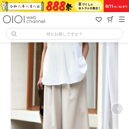
コ
ン
テ
ン
ツ
へ
何かお探しですか？
ス
キ
ッ
プ