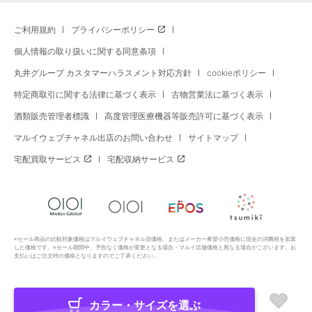
ご利用規約
プライバシーポリシー
個人情報の取り扱いに関する同意条項
丸井グループ カスタマーハラスメント対応方針
cookieポリシー
特定商取引に関する法律に基づく表示
古物営業法に基づく表示
酒類販売管理者標識
高度管理医療機器等販売許可に基づく表示
マルイウェブチャネル出店のお問い合わせ
サイトマップ
宅配買取サービス
宅配収納サービス
※セール商品の比較対象価格はマルイウェブチャネル旧価格、またはメーカー希望小売価格に現在の消費税を加算
した価格です。※セール期間中、予告なく価格が変更となる場合・マルイ店舗価格と異なる場合がございます。お
支払いはご注文時の価格となりますのでご了承ください。
カラー・サイズを選ぶ
Copyright All Rights Reserved. MARUI Co., Ltd