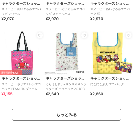
キャラクターズショップ ラフラフ
キャラクターズショップ ラフラフ
キャラクターズショップ ラフラフ
スヌーピー ぬいぐるみエコバ
スヌーピー ぬいぐるみエコバ
スヌーピー ぬいぐるみエコバ
ッグ ノワール
ッグ スクールバス
ッグ 桜
¥2,970
¥2,970
¥2,970
期間限定SALE
キャラクターズショップ ラフラフ
キャラクターズショップ ラフラフ
キャラクターズショップ ラフラフ
スヌーピー ポリエチレンエコ
くらはしれい×サンリオキャラ
にこにこぷん エコバッグ
バッグ PEANUTS プチコレク
クターズ エコバッグ AS BEG
¥1,155
¥2,640
¥2,860
ション 75周年
もっとみる