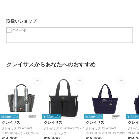
ショップ
クイーポ
商品カテゴリ
バッグ
／
トートバッグ
取扱いショップ
性別タイプ
レディース
バッグ
／
トートバッグ
カラー
グレー、ライトピンク、ネイビー
サイズ
F
素材
表素材:その他合成繊維, 裏素材:生
地・合成繊維
クレイサスからあなたへのおすすめ
商品のお取り扱い方法
原産国
中国
¥1888ｸｰﾎﾟﾝ
¥1888ｸｰﾎﾟﾝ
¥1888ｸｰﾎﾟﾝ
¥1888ｸ
クレイサス
クレイサス
クレイサス
クレ
クレイサス CLATHAS
クレイサス CLATHAS フレイ
クレイサス CLATHAS
クレイサ
SNOOPYキャンバス 2wayト
ム トートバッグ
CLATHAS×PEANUTS 2WAY
CLATH
¥14,300
¥15,400
¥15,400
¥14,
ートバッグ（小）
トートバッグ
ボスト