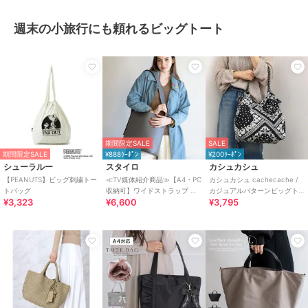
週末の小旅行にも頼れるビッグトート
期間限定SALE
SALE
期間限定SALE
¥888ｸｰﾎﾟﾝ
¥200ｸｰﾎﾟﾝ
シューラルー
スタイロ
カシュカシュ
【PEANUTS】ビッグ刺繍トー
≪TV媒体紹介商品≫【A4・PC
カシュカシュ cachecache /
トバッグ
収納可】ワイドストラップ ビ
カジュアルパターンビッグト
¥3,323
¥6,600
¥3,795
ッグワンハンドルバッグ
ート