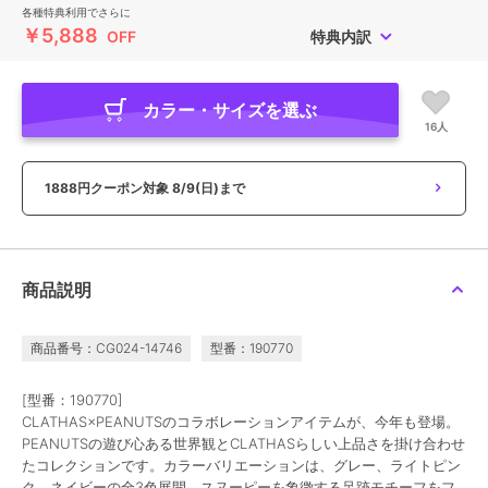
各種特典利用でさらに
￥5,888
OFF
特典内訳
カラー・サイズを選ぶ
16人
1888円クーポン対象
8/9(日)まで
商品説明
商品番号：CG024-14746
型番：190770
[型番：190770]
CLATHAS×PEANUTSのコラボレーションアイテムが、今年も登場。
PEANUTSの遊び心ある世界観とCLATHASらしい上品さを掛け合わせ
たコレクションです。カラーバリエーションは、グレー、ライトピン
ク、ネイビーの全3色展開。スヌーピーを象徴する足跡モチーフをフ