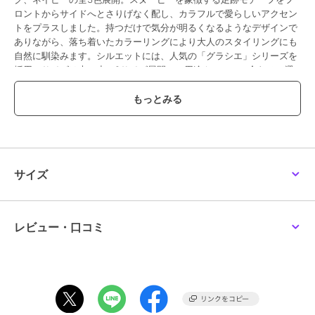
ロントからサイドへとさりげなく配し、カラフルで愛らしいアクセン
トをプラスしました。持つだけで気分が明るくなるようなデザインで
ありながら、落ち着いたカラーリングにより大人のスタイリングにも
自然に馴染みます。シルエットには、人気の「グラシエ」シリーズを
採用。サイズは大・小の2サイズ展開で、用途やシーンに合わせて選
べるのも魅力です。大サイズは肩掛けが可能で、荷物が多い日やお出
かけにも活躍。小サイズはコンパクトながらも存在感があり、手持ち
バッグとしてコーディネートのアクセントに。いずれのサイズもショ
ルダーストラップ付きの2WAY仕様で、シーンに応じた使い分けが可
能です。さらに、ブランドアイコンであるカメリアをチャームと背面
にしっかりと配置し、遊び心のあるデザインに、さりげない上品さを
プラスしました。可愛さだけにとどまらない、大人のための
サイズ
PEANUTSコラボレーション。デイリーからお出かけまで幅広いシー
ンで楽しめるアイテムに仕上がっています。・A4対応（22×31cm)：
×・長財布（10×20cm）：〇・ペットボトル横向き（500ml）：〇・
ペットボトル縦向き（500ml）：〇【メーカーサイズ寸法(実寸)】
レビュー・口コミ
FREE : 重さ:550g， 高さ:23cm， 幅:27-35cm， 底マチ:12cm， 持ち
手高さ:18cm， ショルダーストラップの長さ:83-130cm
ブランド
クレイサス