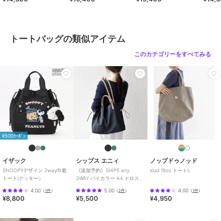
トートバッグの類似アイテム
このカテゴリーをすべてみる
¥500ｸｰﾎﾟﾝ
イザック
シップス エニィ
ノップドゥノッド
SNOOPYデザイン 2way巾着
《追加予約》SHIPS any:
klud 16oz トートL
トート(クッキー）
2WAY バイカラー A4 ドロスト
トート バッグ
4.00
5.00
4.00
（
1件
）
（
2件
）
（
1件
）
¥8,800
¥5,500
¥4,950