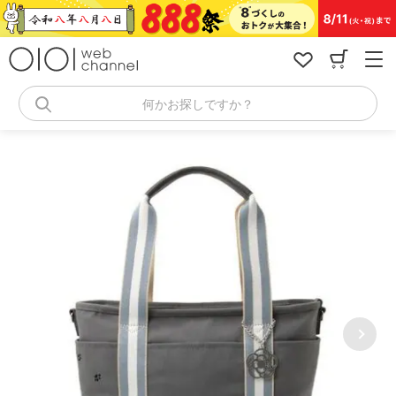
コ
ン
テ
ン
ツ
へ
何かお探しですか？
ス
キ
ッ
プ