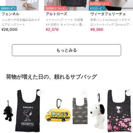
期間限定SALE
¥888ｸｰﾎﾟﾝ
期間限定SALE
¥200ｸｰﾎﾟﾝ
フェンネル
アルトローズ
ヴィータフェリーチェ
ミニポーチ付き編み込みスク
トートバッグ トート 大容量
本革ハンドル2wayビッグナイ
エアビッグトート
A4 仕切り キャリーオン 通学
ロントートバッグ【aroco/ア
¥26,000
¥2,376
¥8,360
フリル リボン ローズヒップ
ロコ】
もっとみる
荷物が増えた日の、頼れるサブバッグ