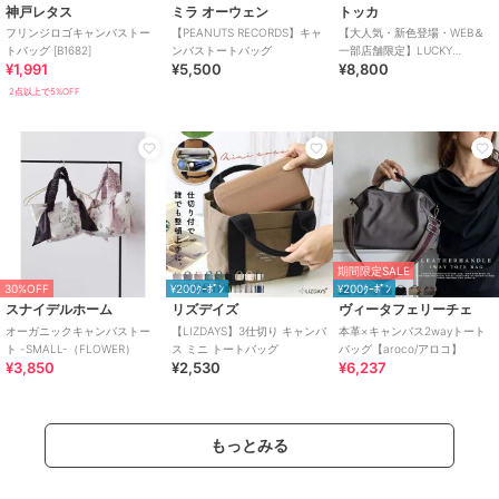
神戸レタス
ミラ オーウェン
トッカ
フリンジロゴキャンバストー
【PEANUTS RECORDS】キャ
【大人気・新色登場・WEB＆
トバッグ [B1682]
ンバストートバッグ
一部店舗限定】LUCKY
¥1,991
¥5,500
¥8,800
SHOWER CANVASTOTE キャ
ンバス
2点以上で5%OFF
期間限定SALE
30%OFF
¥200ｸｰﾎﾟﾝ
¥200ｸｰﾎﾟﾝ
スナイデルホーム
リズデイズ
ヴィータフェリーチェ
オーガニックキャンバストー
【LIZDAYS】3仕切り キャンバ
本革×キャンバス2wayトート
ト -SMALL-（FLOWER）
ス ミニ トートバッグ
バッグ【aroco/アロコ】
¥3,850
¥2,530
¥6,237
もっとみる