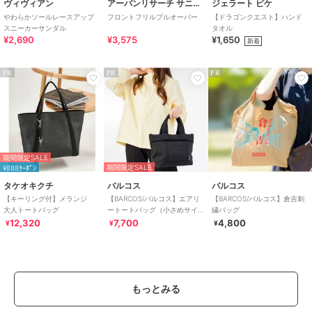
ヴィヴィアン
アーバンリサーチ サニーレーベル
ジェラート ピケ
やわらかソールレースアップ
フロントフリルプルオーバー
【ドラゴンクエスト】ハンド
スニーカーサンダル
タオル
¥2,690
¥3,575
¥1,650
新着
PR
PR
PR
期間限定SALE
期間限定SALE
¥888ｸｰﾎﾟﾝ
タケオキクチ
バルコス
バルコス
【キーリング付】メランジ
【BARCOS/バルコス】エアリ
【BARCOS/バルコス】倉吉刺
大人トートバッグ
ートートバッグ（小さめサイ
繍バッグ
ズ）
12,320
7,700
4,800
¥
¥
¥
もっとみる