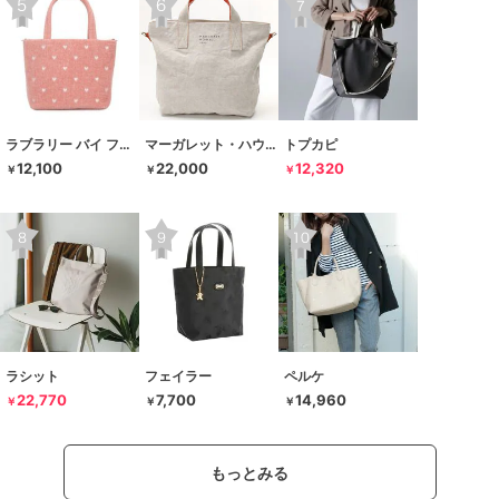
ラブラリー バイ フェイラー
マーガレット・ハウエル アイデア
トプカピ
12,100
22,000
12,320
￥
￥
￥
ラシット
フェイラー
ペルケ
22,770
7,700
14,960
￥
￥
￥
もっとみる