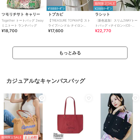
期間限定SALE
¥1888ｸｰﾎﾟﾝ
¥2888ｸｰﾎﾟﾝ
ツモリチサト キャリー
トプカピ
ラシット
Together トートバッグ 2way
【TREASURE TOPKAPI】スト
〈新色追加〉スリム2WAYトー
ミニトート ランチバッグ
ライプハンドル ナイロン
トバッグ <ナイロン>(CE-
¥18,700
¥17,600
¥22,770
2way トートバッグ A4対応
1404-WEB)
もっとみる
カジュアルなキャンバスバッグ
期間限定SALE
まとめ割