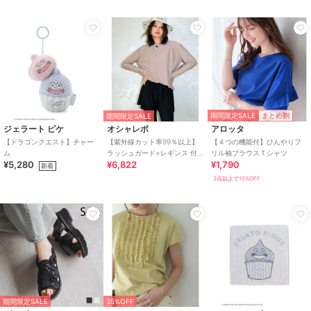
期間限定SALE
まとめ割
期間限定SALE
ジェラート ピケ
オシャレボ
アロッタ
【ドラゴンクエスト】チャー
【紫外線カット率99％以上】
【４つの機能付】ひんやりフ
ム
ラッシュガード×レギンス 付
リル袖ブラウスＴシャツ
¥5,280
¥6,822
¥1,790
き タンキニ
新着
3点以上で10%OFF
期間限定SALE
35%OFF